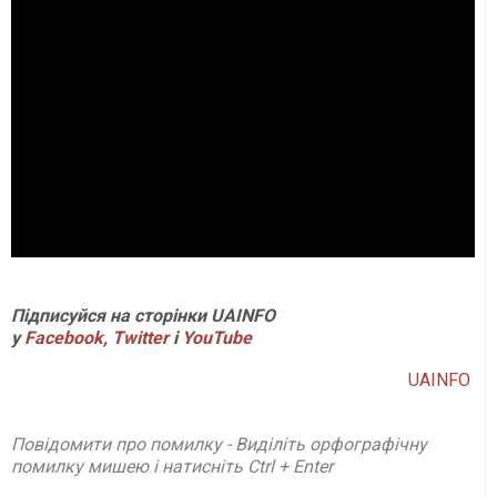
Підписуйся на сторінки UAINFO
у
Facebook
,
Twitter
і
YouTube
UAINFO
Повідомити про помилку - Виділіть орфографічну
помилку мишею і натисніть Ctrl + Enter