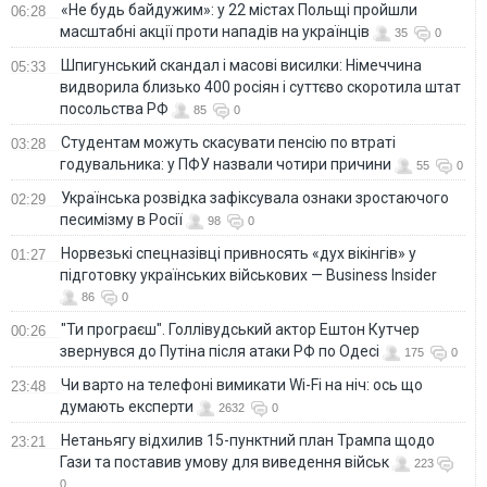
«Не будь байдужим»: у 22 містах Польщі пройшли
06:28
масштабні акції проти нападів на українців
35
0
Шпигунський скандал і масові висилки: Німеччина
05:33
видворила близько 400 росіян і суттєво скоротила штат
посольства РФ
85
0
Студентам можуть скасувати пенсію по втраті
03:28
годувальника: у ПФУ назвали чотири причини
55
0
Українська розвідка зафіксувала ознаки зростаючого
02:29
песимізму в Росії
98
0
Норвезькі спецназівці привносять «дух вікінгів» у
01:27
підготовку українських військових — Business Insider
86
0
"Ти програєш". Голлівудський актор Ештон Кутчер
00:26
звернувся до Путіна після атаки РФ по Одесі
175
0
Чи варто на телефонi вимикати Wi-Fi на ніч: ось що
23:48
думають експерти
2632
0
Нетаньягу відхилив 15-пунктний план Трампа щодо
23:21
Гази та поставив умову для виведення військ
223
0