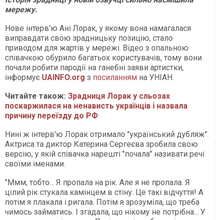
мережу.
Нове інтерв'ю Ані Лорак, у якому вона намагалася
виправдати свою зрадницьку позицію, стало
приводом для жартів у мережі. Відео з опальною
співачкою обурило багатьох користувачів, тому вони
почали робити пародії на ганебні заяви артистки,
інформує
UAINFO.org
з
посиланням
на УНІАН.
Читайте також:
Зрадниця Лорак у сльозах
поскаржилася на ненависть українців і назвала
причину переїзду до РФ
Нині ж інтерв'ю Лорак отримало "український дубляж".
Актриса та диктор Катерина Сергеєва зробила свою
версію, у якій співачка нарешті "почала" називати речі
своїми іменами.
"Ммм, тобто... Я пропала на рік. Але я не пропала. Я
цілий рік стукала камінцем в стіну. Це такі відчуття! А
потім я плакала і ригала. Потім я зрозуміла, що треба
чимось займатись. І згадала, що нікому не потрібна... У