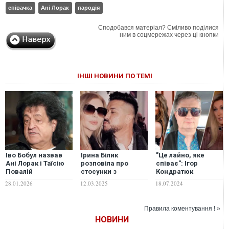
співачка
Ані Лорак
пародія
Сподобався матеріал? Сміливо поділися
ним в соцмережах через ці кнопки
ІНШІ НОВИНИ ПО ТЕМІ
Іво Бобул назвав
Ірина Білик
"Це лайно, яке
Ані Лорак і Таїсію
розповіла про
співає": Ігор
Повалій
стосунки з
Кондратюк
«прекрасними
колишнім
пройшовся по
28.01.2026
12.03.2025
18.07.2024
співачками», яких
чоловіком Ані
запроданкам Ані
змусили виїхати до
Лорак
Лорак та Таїсії
Росії
Повалій
Правила коментування ! »
НОВИНИ