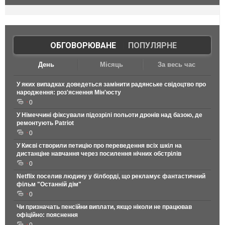
ОБГОВОРЮВАНЕ
|
ПОПУЛЯРНЕ
День
Місяць
За весь час
У яких випадках доведеться замінити радянське свідоцтво про
народження: роз'яснення Мін'юсту
0
У Німеччині фіксували підозрілі польоти дронів над базою, де
ремонтують Patriot
0
У Києві створили петицію про переведення всіх шкіл на
дистанціне навчання через посилення нічних обстрілів
0
Netflix поселив людину у білборді, що рекламує фантастичний
фільм "Останній дім"
0
Чи призначать пенсійни виплати, якщо ніколи не працював
офіційно: пояснення