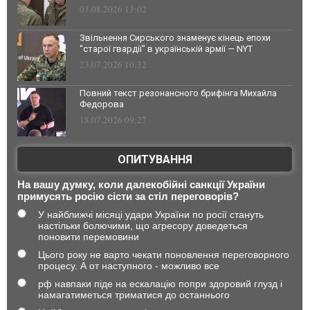
03.08.2026 13:02
Звільнення Сирського знаменує кінець епохи
"старої гвардії" в українській армії — NYT
23.07.2026 10:32
Повний текст резонансного брифінга Михайла
Федорова
18.07.2026 09:27
ОПИТУВАННЯ
На вашу думку, коли далекобійні санкції України
примусять росію сісти за стіл переговорів?
У найближчі місяці удари України по росії стануть
настільки болючими, що агресору доведеться
поновити перемовини
Цього року не варто чекати поновлення переговорного
процесу. А от наступного - можливо все
рф навпаки піде на ескалацію попри здоровий глузд і
намагатиметься триматися до останнього