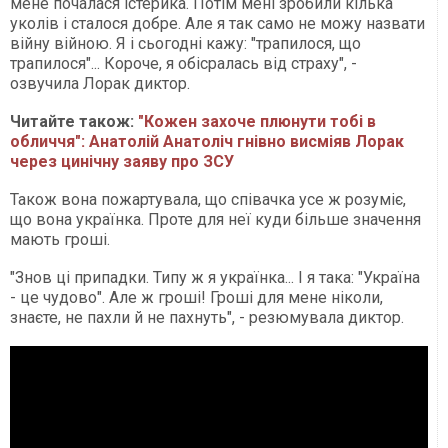
мене почалася істерика. Потім мені зробили кілька
уколів і сталося добре. Але я так само не можу назвати
війну війною. Я і сьогодні кажу: "трапилося, що
трапилося"... Короче, я обісралась від страху", -
озвучила Лорак диктор.
Читайте також:
"Кожен захоче плюнути тобі в
обличчя": Анатолій Анатоліч гнівно висміяв Лорак
через цинічну заяву про ЗСУ
Також вона пожартувала, що співачка усе ж розуміє,
що вона українка. Проте для неї куди більше значення
мають гроші.
"Знов ці припадки. Типу ж я українка... І я така: "Україна
- це чудово". Але ж гроші! Гроші для мене ніколи,
знаєте, не пахли й не пахнуть", - резюмувала диктор.