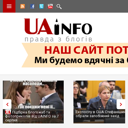
Експослу в США Стефанішині
Підбірка блогожаб та
обрали запобіжний захід
фотоприколів від UAINFO за 7
серпня