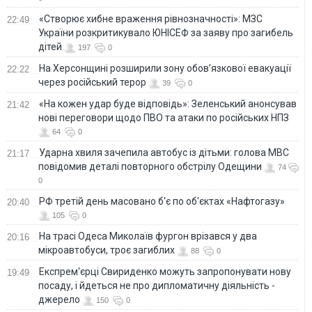
«Створює хибне враження рівнозначності»: МЗС
22:49
України розкритикувало ЮНІСЕФ за заяву про загибель
дітей
197
0
На Херсонщині розширили зону обов’язкової евакуації
22:22
через російський терор
39
0
«На кожен удар буде відповідь»: Зеленський анонсував
21:42
нові переговори щодо ПВО та атаки по російських НПЗ
64
0
Ударна хвиля зачепила автобус із дітьми: голова МВС
21:17
повідомив деталі повторного обстрілу Одещини
74
0
РФ третій день масовано б'є по об'єктах «Нафтогазу»
20:40
105
0
На трасі Одеса Миколаїв фургон врізався у два
20:16
мікроавтобуси, троє загиблих
88
0
Експрем'єрці Свириденко можуть запропонувати нову
19:49
посаду, і йдеться не про дипломатичну діяльність -
джерело
150
0