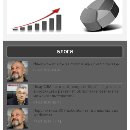
БЛОГИ
Надія лише на культ жінки в українській культурі
06.08.2026 08:49
Чому США не готові передати Україні ліцензію на
виробництво ракет Patriot: політика, безпека та
можливі альтернативи
03.08.2026 20:24
Перспектива: ЗСУ добомблять і всі інші склади
Wildberries
23.07.2026 11:31