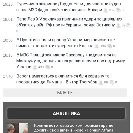
Туреччина закриває Дарданелли для частини суден:
19:25
глава МЗС Фідан роз'яснив позицію Анкари
252
0
Папа Лев XIV закликав припинити удари по цивільних
19:01
об'єктах у війні РФ проти України - заява Ватикану
69
0
У Приштині зняли прапор України: мер пояснив це
18:38
вимогою поважати суверенітет Косова
196
0
У МЗС Польщі закликали Захарову «подивитися на
18:15
Москву» у відповідь на погрозливі заяви про підтримку
України
433
0
Ворог намагається вклинитися біля кордону та
17:40
прорватися до Лимана, - Віктор Трегубов
88
0
БІЛЬШЕ
АНАЛІТИКА
Кремль не готовий до компромісів і прагне
досягти своїх цілей війною, - Foreign Affairs