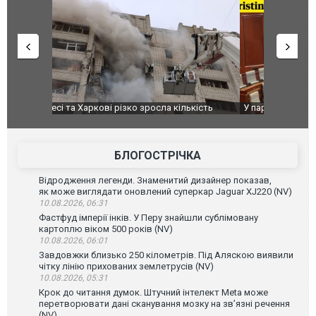
ькість
У парламенті Косово прем'єра закидали яйцями
Приїхав за
до українс
зіркового 
БЛОГОСТРІЧКА
Відродження легенди. Знаменитий дизайнер показав,
як може виглядати оновлений суперкар Jaguar XJ220 (NV)
10.08.2026, 06:31
Фастфуд імперії інків. У Перу знайшли сублімовану
картоплю віком 500 років (NV)
10.08.2026, 06:01
Завдовжки близько 250 кілометрів. Під Аляскою виявили
чітку лінію прихованих землетрусів (NV)
10.08.2026, 05:31
Крок до читання думок. Штучний інтелект Meta може
перетворювати дані сканування мозку на зв’язні речення
(NV)