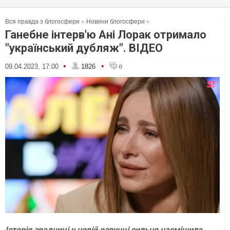
Вся правда з блогосфери
»
Новини блогосфери
»
Ганебне інтерв'ю Ані Лорак отримало
"український дубляж". ВІДЕО
•
•
09.04.2023, 17:00
1826
0
Історія зрадниці у новій озвучці сильно насмішила