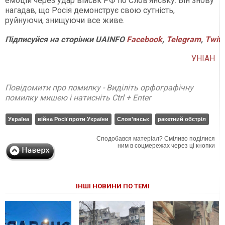
емоцій через удар військ РФ по Слов'янську. Він знову
нагадав, що Росія демонструє свою сутність,
руйнуючи, знищуючи все живе.
Підписуйся на сторінки UAINFO
Facebook
,
Telegram
,
Twitt
УНІАН
Повідомити про помилку - Виділіть орфографічну
помилку мишею і натисніть Ctrl + Enter
Україна
війна Росії проти України
Слов'янськ
ракетний обстріл
Сподобався матеріал? Сміливо поділися
ним в соцмережах через ці кнопки
ІНШІ НОВИНИ ПО ТЕМІ