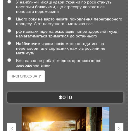
У найближчі місяці удари України по росії стануть
настільки болючими, що агресору доведеться
поновити перемовини
Цього року не варто чекати поновлення переговорного
процесу. А от наступного - можливо все
рф навпаки піде на ескалацію попри здоровий глузд і
намагатиметься триматися до останнього
Найближчим часом росія може погодитись на
переговори, але серйозних намірів росіяни не
матимуть
Вже давно не роблю жодних прогнозів щодо
завершення війни
ФОТО