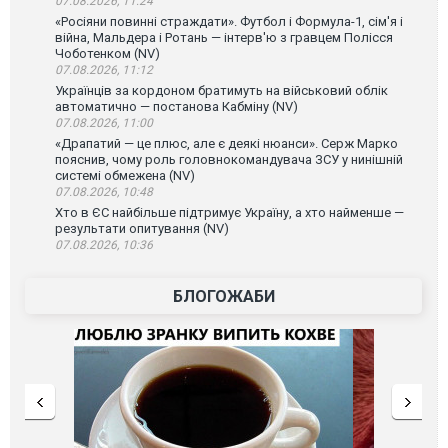
07.08.2026, 11:24
«Росіяни повинні страждати». Футбол і Формула-1, сім'я і
війна, Мальдера і Ротань — інтерв'ю з гравцем Полісся
Чоботенком (NV)
07.08.2026, 11:12
Українців за кордоном братимуть на військовий облік
автоматично — постанова Кабміну (NV)
07.08.2026, 11:00
«Драпатий — це плюс, але є деякі нюанси». Серж Марко
пояснив, чому роль головнокомандувача ЗСУ у нинішній
системі обмежена (NV)
07.08.2026, 10:48
Хто в ЄС найбільше підтримує Україну, а хто найменше —
результати опитування (NV)
07.08.2026, 10:36
БЛОГОЖАБИ