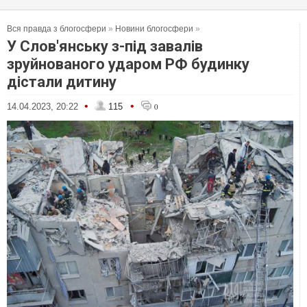
Вся правда з блогосфери
»
Новини блогосфери
»
У Слов'янську з-під завалів
зруйнованого ударом РФ будинку
дістали дитину
•
•
14.04.2023, 20:22
115
0