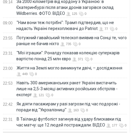
За 2000 кілометрів від кордону з Україною: в
09:14
Єкатеринбурзі після атаки дронів загорівся склад
Wildberries. ФОТО. ВІДЕО
125
0
"Нам вони теж потрібні": Трамп підтвердив, що не
09:00
надасть Україні перехоплювачі до Patriot
77
0
Потужний гавайський телескоп виявив на Сонці те, чого
23:55
раніше не бачив ніхто
735
0
"Мої іграшки": Роналду показав колекцію суперкарів
23:31
вартістю понад 25 млн євро
371
0
Життя на Землі могло виникнути двічі, – дослідження
23:00
449
0
Навіть 300 американських ракет Україні вистачить
22:53
лише на 2,5-3 місяці активних російських обстрілів -
експерт
121
0
Як діяти пасажирам у разі загрози під час подорожі -
22:42
поради від "Укрзалізниці"
163
0
В Таїланді футболіст загинув від удару блискавки під
22:31
час матчу: ще 12 людей постраждали. ВІДЕО
177
0