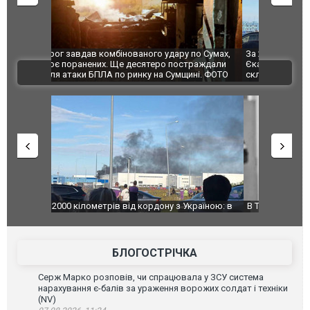
по Сумах,
За 2000 кілометрів від кордону з Україною: в
"Мої іграш
траждали
Єкатеринбурзі після атаки дронів загорівся
суперкарів
ВІДЕО
ині. ФОТО
склад Wildberries. ФОТО. ВІДЕО
країною: в
В Таїланді футболіст загинув від удару
Топпосадов
агорівся
блискавки під час матчу: ще 12 людей
підозру
постраждали. ВІДЕО
БЛОГОСТРІЧКА
Серж Марко розповів, чи спрацювала у ЗСУ система
нарахування є-балів за ураження ворожих солдат і техніки
(NV)