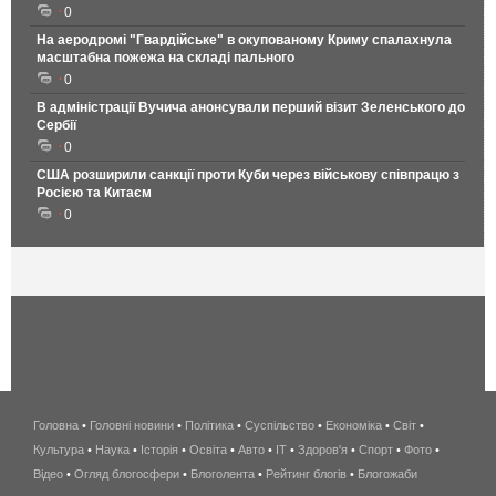
0
На аеродромі "Гвардійське" в окупованому Криму спалахнула
масштабна пожежа на складі пального
0
В адміністрації Вучича анонсували перший візит Зеленського до
Сербії
0
США розширили санкції проти Куби через військову співпрацю з
Росією та Китаєм
0
Головна
•
Головні новини
•
Політика
•
Суспільство
•
Економіка
беспроводной
•
Світ
•
Культура
•
Наука
•
Історія
•
Освіта
•
Авто
•
IT
•
Здоров'я
интернет
•
Спорт
•
Фото
•
Відео
•
Огляд блогосфери
•
Блоголента
•
Рейтинг блогів
киев
•
Блогожаби