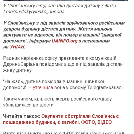
У Слов'янську з-під завалів дістали дитину / фото
t.me/pavlokyrylenko_donoda
У Слов'янську з-під завалів зруйнованого російським
ударом будинку дістали дитину. Життя малюка
врятувати не вдалося, він помер в машині "швидкої
допомоги", інформує
UAINFO.org
з посиланням
на
УНІАН
.
Радник керівника офісу президента з комунікацій
Дарина Зарівна повідомила, що з-під завалів дістали
живу дитину.
"На жаль, дитина померла в машині швидкої
допомоги", –
уточнила
вона у своєму Telegram-каналі.
Таким чином, кількість жертв російського удару
збільшилася до шести.
Читайте також:
Окупанти обстріляли Слов'янськ:
пошкоджено будинки, є загиблі. ФОТО, ВІДЕО
Варто відзначити, що ще о 18:00 глава Донецької ОВА