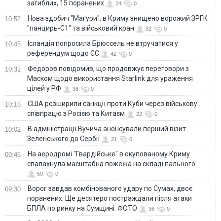
загиблих, 15 поранених
24
0
Нова здобич "Маґури": в Криму знищено ворожий ЗРГК
10:52
"панцирь-С1" та військовий кран
32
0
Ісландія попросила Брюссель не втручатися у
10:45
референдум щодо ЄС
42
0
Федоров повідомив, що продовжує переговори з
10:32
Маском щодо використання Starlink для ураження
цілей у РФ
38
0
США розширили санкції проти Куби через військову
10:16
співпрацю з Росією та Китаєм
22
0
В адміністрації Вучича анонсували перший візит
10:02
Зеленського до Сербії
21
0
На аеродромі "Гвардійське" в окупованому Криму
09:46
спалахнула масштабна пожежа на складі пального
50
0
Ворог завдав комбінованого удару по Сумах, двоє
09:30
поранених. Ще десятеро постраждали після атаки
БПЛА по ринку на Сумщині. ФОТО
36
0