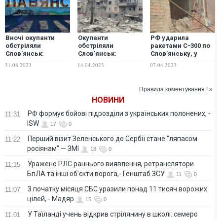
Вночі окупанти
Окупанти
РФ ударила
обстріляли
обстріляли
ракетами С-300 по
Слов'янськ:
Слов'янськ:
Слов’янську, у
атаковано
пошкоджено
Харківській та
31.08.2023
14.04.2023
07.04.2023
підприємство,
будинки, є загиблі.
Чернігівській
загинув охоронець
ФОТО, ВІДЕО
областях є
руйнування після
Правила коментування ! »
атак окупантів
НОВИНИ
РФ формує бойові підрозділи з українських полонених, -
11:31
ISW
17
0
Перший візит Зеленського до Сербії стане "ляпасом
11:22
росіянам" — ЗМІ
18
0
Уражено РЛС раннього виявлення, ретранслятори
11:15
БпЛА та інші об'єкти ворога,- Генштаб ЗСУ
11
0
З початку місяця СБС уразили понад 11 тисяч ворожих
11:07
цілей, - Мадяр
15
0
У Таїланді учень відкрив стрілянину в школі: семеро
11:01