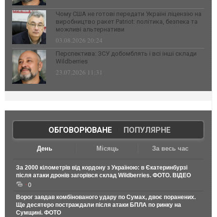
Чому США не готові передати Україні ліцензію на
виробництво ракет Patriot: політика, безпека та
можливі альтернативи
03.08.2026 20:24
Перспектива: ЗСУ добомблять і всі інші склади
Wildberries
23.07.2026 11:31
ОБГОВОРЮВАНЕ
|
ПОПУЛЯРНЕ
День
Місяць
За весь час
За 2000 кілометрів від кордону з Україною: в Єкатеринбурзі
після атаки дронів загорівся склад Wildberries. ФОТО. ВІДЕО
0
Ворог завдав комбінованого удару по Сумах, двоє поранених.
Ще десятеро постраждали після атаки БПЛА по ринку на
Сумщині. ФОТО