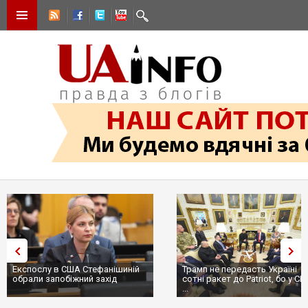
Експослу в США Стефанішиній
Трамп не передасть Україні
обрали запобіжний захід
сотні ракет до Patriot, бо у С
...