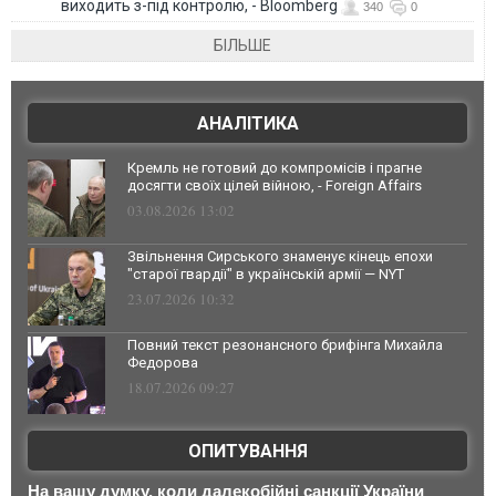
виходить з-під контролю, - Bloomberg
340
0
БІЛЬШЕ
АНАЛІТИКА
Кремль не готовий до компромісів і прагне
досягти своїх цілей війною, - Foreign Affairs
03.08.2026 13:02
Звільнення Сирського знаменує кінець епохи
"старої гвардії" в українській армії — NYT
23.07.2026 10:32
Повний текст резонансного брифінга Михайла
Федорова
18.07.2026 09:27
ОПИТУВАННЯ
На вашу думку, коли далекобійні санкції України