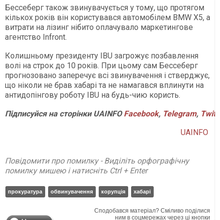
Бессеберг також звинувачується у тому, що протягом
кількох років він користувався автомобілем BMW X5, а
витрати на лізинг нібито оплачувало маркетингове
агентство Infront.
Колишньому президенту IBU загрожує позбавлення
волі на строк до 10 років. При цьому сам Бессеберг
прогнозовано заперечує всі звинувачення і стверджує,
що ніколи не брав хабарі та не намагався вплинути на
антидопінгову роботу IBU на будь-чию користь.
Підписуйся на сторінки UAINFO
Facebook
,
Telegram
,
Twitt
UAINFO
Повідомити про помилку - Виділіть орфографічну
помилку мишею і натисніть Ctrl + Enter
прокуратура
обвинувачення
корупція
хабарі
Сподобався матеріал? Сміливо поділися
ним в соцмережах через ці кнопки