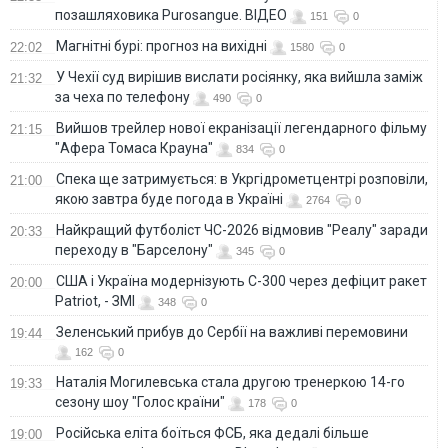
позашляховика Purosangue. ВІДЕО
151
0
Магнітні бурі: прогноз на вихідні
22:02
1580
0
У Чехії суд вирішив вислати росіянку, яка вийшла заміж
21:32
за чеха по телефону
490
0
Вийшов трейлер нової екранізації легендарного фільму
21:15
"Афера Томаса Крауна"
834
0
Спека ще затримується: в Укргідрометцентрі розповіли,
21:00
якою завтра буде погода в Україні
2764
0
Найкращий футболіст ЧС-2026 відмовив "Реалу" заради
20:33
переходу в "Барселону"
345
0
США і Україна модернізують С-300 через дефіцит ракет
20:00
Patriot, - ЗМІ
348
0
Зеленський прибув до Сербії на важливі перемовини
19:44
162
0
Наталія Могилевська стала другою тренеркою 14-го
19:33
сезону шоу "Голос країни"
178
0
Російська еліта боїться ФСБ, яка дедалі більше
19:00