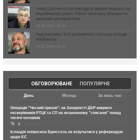
Чому США не готові передати Україні ліцензію на
виробництво ракет Patriot: політика, безпека та
можливі альтернативи
03.08.2026 20:24
Перспектива: ЗСУ добомблять і всі інші склади
Wildberries
23.07.2026 11:31
ОБГОВОРЮВАНЕ
|
ПОПУЛЯРНЕ
День
Місяць
За весь час
Операція "Чесний призов": на Закарпатті ДБР викрило
екскерівників РТЦК та СП на незаконному "списанні" понад
тисячі чоловіків
0
Ісландія попросила Брюссель не втручатися у референдум
щодо ЄС