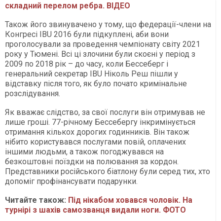
складний перелом ребра. ВІДЕО
Також його звинувачено у тому, що федерації-члени на
Конгресі IBU 2016 були підкуплені, аби вони
проголосували за проведення чемпіонату світу 2021
року у Тюмені. Всі ці злочини були скоєні у період з
2009 по 2018 рік – до часу, коли Бессеберг і
генеральний секретар IBU Ніколь Реш пішли у
відставку після того, як було почато кримінальне
розслідування.
Як вважає слідство, за свої послуги він отримував не
лише гроші. 77-річному Бессебергу інкримінується
отримання кількох дорогих годинників. Він також
нібито користувався послугами повій, оплачених
іншими людьми, а також погоджувався на
безкоштовні поїздки на полювання за кордон.
Представники російського біатлону були серед тих, хто
допоміг профінансувати подарунки.
Читайте також:
Під нікабом ховався чоловік. На
турнірі з шахів самозванця видали ноги. ФОТО