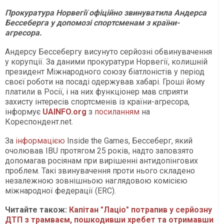
Прокуратура Норвегії офіційно звинуватила Андерса
Бессеберга у допомозі спортсменам з країни-
агресора.
Андерсу Бессебергу висунуто серйозні обвинувачення
у корупції. За даними прокуратури Норвегії, колишній
президент Міжнародного союзу біатлоністів у період
своєї роботи на посаді одержував хабарі. Гроші йому
платили в Росії, і на них функціонер мав сприяти
захисту інтересів спортсменів із країни-агресора,
інформує
UAINFO.org
з
посиланням
на
Кореспондент.net.
За
інформацією
Inside the Games, Бессеберг, який
очолював IBU протягом 25 років, надто заповзято
допомагав росіянам при вирішенні антидопінгових
проблем. Такі звинувачення проти нього складено
незалежною зовнішньою наглядовою комісією
міжнародної федерації (ERC).
Читайте також:
Капітан "Лаціо" потрапив у серйозну
ДТП з трамваєм, пошкодивши хребет та отримавши