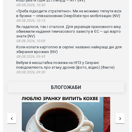
коштувати США $275 млрд — NYT (NV)
08.08.2026, 10:30
«Треба підходити стратегічно». Ми не можемо тягнути всіх
в бусики — співзасновник DeepState про мобілізацію (NV)
08.08.2026, 10:15
Як гадалося, так і сталося. Для українців призовного віку
обмежили надання тимчасового захисту в ЄС — що варто
знати (NV)
08.08.2026, 10:00
Коли копати картоплю в серпні: названо найкращі дні для
збирання врожаю (NV)
08.08.2026, 09:45
Вибухи й масштабна пожежа на НПЗ у Сизрані:
повідомляють про атаку дронів (фото, відео) (Факти)
08.08.2026, 09:30
БЛОГОЖАБИ