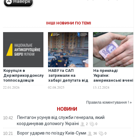
ІНШІ НОВИНИ ПО ТЕМІ
Корупція в
НАБУ та САП
На прикладі
Держприкордонслужбі:
затримали на
України:
топпосадовців
хабарі депутата від
американські вчені
викрито на
"Слуги народу", -
дослідили причини
22.01.2026
02.08.2025
13.12.2024
одержанні хабарів
Зеленський
появи корупції в
державі
Правила коментування ! »
НОВИНИ
Пентагон усунув від служби генерала, який
10:42
координував допомогу Україні
2
0
Ворог ударив по поїзду Київ-Суми
10:21
36
0