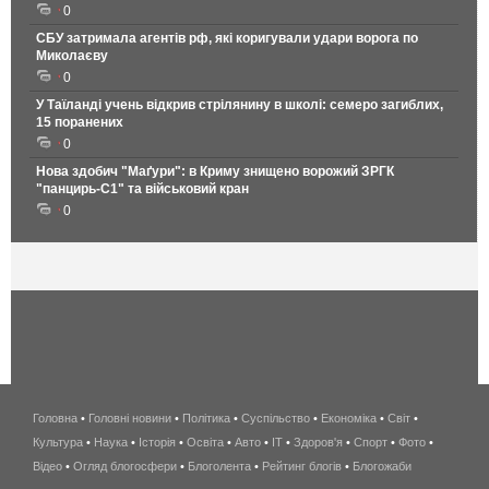
0
СБУ затримала агентів рф, які коригували удари ворога по
Миколаєву
0
У Таїланді учень відкрив стрілянину в школі: семеро загиблих,
15 поранених
0
Нова здобич "Маґури": в Криму знищено ворожий ЗРГК
"панцирь-С1" та військовий кран
0
Головна
•
Головні новини
•
Політика
•
Суспільство
•
Економіка
беспроводной
•
Світ
•
Культура
•
Наука
•
Історія
•
Освіта
•
Авто
•
IT
•
Здоров'я
интернет
•
Спорт
•
Фото
•
Відео
•
Огляд блогосфери
•
Блоголента
•
Рейтинг блогів
киев
•
Блогожаби