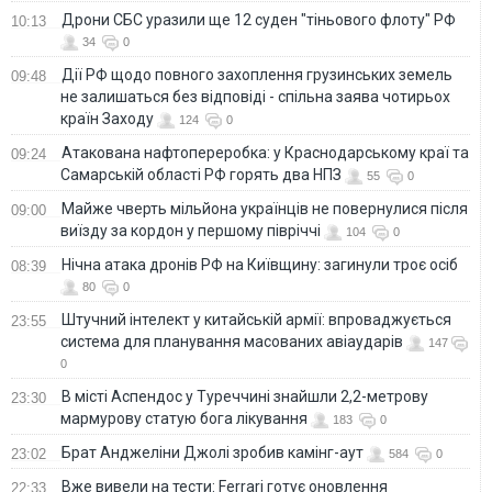
Дрони СБС уразили ще 12 суден "тіньового флоту" РФ
10:13
34
0
Дії РФ щодо повного захоплення грузинських земель
09:48
не залишаться без відповіді - спільна заява чотирьох
країн Заходу
124
0
Атакована нафтопереробка: у Краснодарському краї та
09:24
Самарській області РФ горять два НПЗ
55
0
Майже чверть мільйона українців не повернулися після
09:00
виїзду за кордон у першому півріччі
104
0
Нічна атака дронів РФ на Київщину: загинули троє осіб
08:39
80
0
Штучний інтелект у китайській армії: впроваджується
23:55
система для планування масованих авіаударів
147
0
В місті Аспендос у Туреччині знайшли 2,2-метрову
23:30
мармурову статую бога лікування
183
0
Брат Анджеліни Джолі зробив камінг-аут
23:02
584
0
Вже вивели на тести: Ferrari готує оновлення
22:33