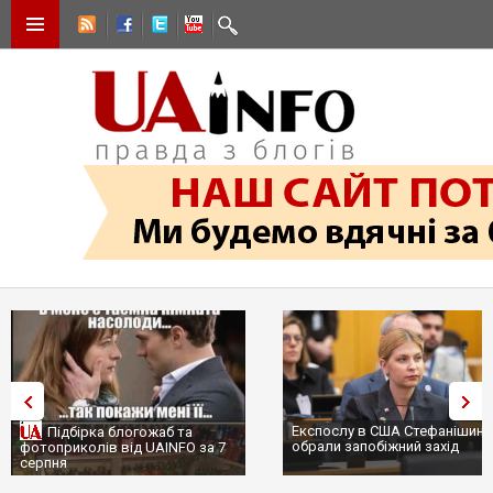
Експослу в США Стефанішині
Підбірка блогожаб та
обрали запобіжний захід
фотоприколів від UAINFO за 7
серпня