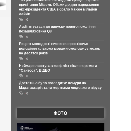
"65 років ніколи не виглядали краще", - фото-
привітання Мішель Обами до дня народження
екс-президента США зібрало майже мільйон
лайків
0
Audi готується до випуску нового покоління
позашляховика Q8
0
Рецепт молодості виявився простішим:
володіння кількома мовами омолоджує мозок
на десяток років
0
Неймар влаштував конфлікт після перемоги
"Сантоса". ВІДЕО
0
Достатньо було погладити: лемури на
Мадагаскарі стали жертвами людського вірусу
0
ФОТО