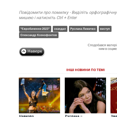
Повідомити про помилку - Виділіть орфографічн
мишею і натисніть Ctrl + Enter
"Євробачення-2023"
скандал
Руслана Лижичко
виступ
Олександр Ксенофонтов
Сподобався матері
ним в соцме
ІНШІ НОВИНИ ПО ТЕМІ
Навколо
Руслана –
Зве