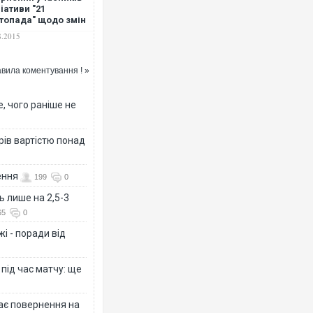
ціативи "21
топада" щодо змін
Конституції
8.2015
вила коментування ! »
, чого раніше не
рів вартістю понад
ення
199
0
ь лише на 2,5-3
65
0
і - поради від
 під час матчу: ще
дає повернення на