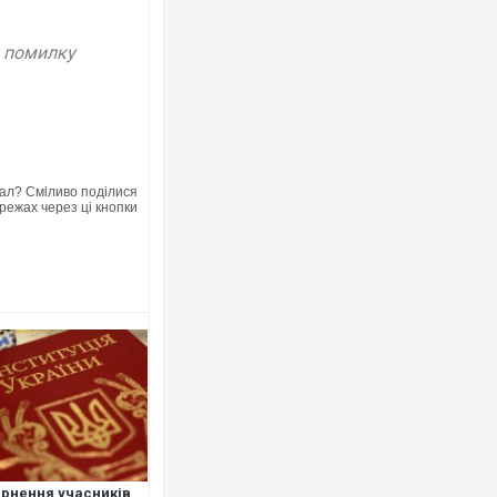
у помилку
ал? Сміливо поділися
режах через ці кнопки
рнення учасників