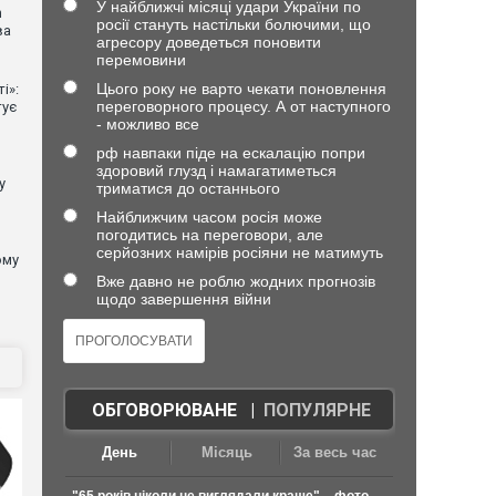
У найближчі місяці удари України по
n
росії стануть настільки болючими, що
ва
агресору доведеться поновити
перемовини
Цього року не варто чекати поновлення
і»:
переговорного процесу. А от наступного
тує
- можливо все
рф навпаки піде на ескалацію попри
здоровий глузд і намагатиметься
у
триматися до останнього
Найближчим часом росія може
погодитись на переговори, але
серйозних намірів росіяни не матимуть
ому
Вже давно не роблю жодних прогнозів
щодо завершення війни
ОБГОВОРЮВАНЕ
|
ПОПУЛЯРНЕ
День
Місяць
За весь час