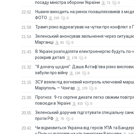
посаду міністра оборони України
71
0
Huawei виходить на ринок позашляховиків з моде
22:02
ФОТО
215
0
Трамп різко відреагував на чутки про конфлікт з 
21:58
Зеленський анонсував звільнення через ситуацію
21:54
Марганці
81
0
В Україні розподіляти електроенергію будуть по
21:43
розкрив деталі
176
0
"Я доначу щодня": Даша Астаф'єва різко висловила
21:32
забули про війну
126
0
ЗСУ взяли під вогневий контроль ключовий марш
21:15
Маріуполь — Чонгар
170
0
Прогноз: 9-го серпня дихати легко свіжим повіт
21:00
повсюди в Україні
815
0
Зеленський доручив підготувати спеціальну санк
20:55
проти РФ
75
0
Чи відмовиться Україна від героїв УПА та Бандер
20:42
у Польщі відповів на ультиматуми Варшави
346