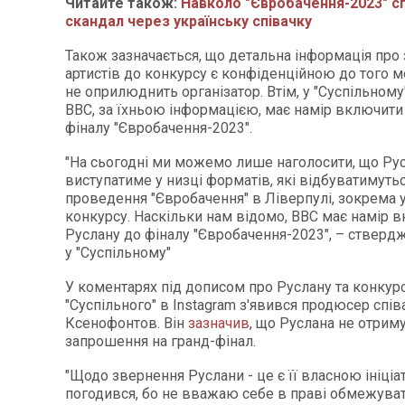
Читайте також:
Навколо "Євробачення-2023" с
скандал через українську співачку
Також зазначається, що детальна інформація про
артистів до конкурсу є конфіденційною до того мо
не оприлюднить організатор. Втім, у "Суспільному
BBC, за їхньою інформацією, має намір включити
фіналу "Євробачення-2023".
"На сьогодні ми можемо лише наголосити, що Ру
виступатиме у низці форматів, які відбуватимуться
проведення "Євробачення" в Ліверпулі, зокрема у
конкурсу. Наскільки нам відомо, BBC має намір 
Руслану до фіналу "Євробачення-2023", – ствер
у "Суспільному"
У коментарях під дописом про Руслану та конкурс
"Суспільного" в Instagram з'явився продюсер спі
Ксенофонтов. Він
зазначив
, що Руслана не отрим
запрошення на гранд-фінал.
"Щодо звернення Руслани - це є її власною ініціа
погодився, бо не вважаю себе в праві обмежувати