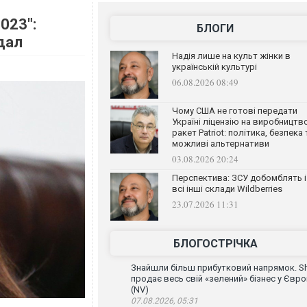
023":
БЛОГИ
дал
Надія лише на культ жінки в
українській культурі
06.08.2026 08:49
Чому США не готові передати
Україні ліцензію на виробництв
ракет Patriot: політика, безпека 
можливі альтернативи
03.08.2026 20:24
Перспектива: ЗСУ добомблять і
всі інші склади Wildberries
23.07.2026 11:31
БЛОГОСТРІЧКА
Знайшли більш прибутковий напрямок. Sh
продає весь свій «зелений» бізнес у Євро
(NV)
07.08.2026, 05:31