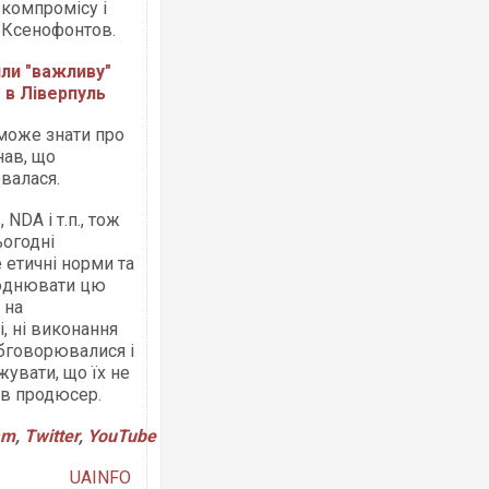
 компромісу і
в Ксенофонтов.
или "важливу"
е в Ліверпуль
може знати про
Росія атакувала Суми КАБами: пошко
нав, що
торговельний центр, будинки, є постр
ювалася.
ФОТО
NDA і т.п., тож
ьогодні
 етичні норми та
люднювати цю
 на
і, ні виконання
обговорювалися і
увати, що їх не
дав продюсер.
am
,
Twitter
,
YouTube
Топпосадовцю Повітряних Сил вручил
підозру
UAINFO