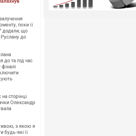
палахнув
 залучення
менту, поки її
" додали, що
 Руслану до
слана
 до та під час
 фіналі
включити
джують
 на сторінці
вачки Олександр
увала
тивою, з якою я
 будь-які її