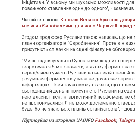
ініціативи. У всьому ми шукаємо можливості для
поважного ставлення один до одного", - зазначи
Читайте також:
Королю Великої Британії довір
місію на Євробаченні: для чого Чарльз III приїд
Згодом продюсер Руслани також написав, що не 
плани організаторів "Євробачення". Проте він виз
присутність співачки на сцені фіналу не обговор
"Ми не підписували із Суспільним жодних паперів, 
теоретично я б міг оповісти, в якому форматі на с
передбачена участь Руслани на великій сцені. Але
розуміння формату шоу мені не дозволяє опри
інформацію. Поки точно можу сказати, що станом
сьогоднішній день ні присутність Руслани на сцен
нею власної пісні, ні артистичний перфоменс не 
не пропонувалися. Я не можу достеменно ствердж
буде, бо не знаю всіх планів організаторів", - до
Підписуйся на сторінки UAINFO
Facebook
,
Telegr