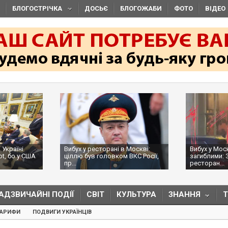
БЛОГОСТРІЧКА
ДОСЬЄ
БЛОГОЖАБИ
ФОТО
ВІДЕО
 Україні
Вибух у ресторані в Москві:
Вибух у Мос
ot, бо у США
ціллю був головком ВКС Росії,
загиблими: 
пр...
ресторан...
АДЗВИЧАЙНІ ПОДІЇ
СВІТ
КУЛЬТУРА
ЗНАННЯ
ТАРИФИ
ПОДВИГИ УКРАЇНЦІВ