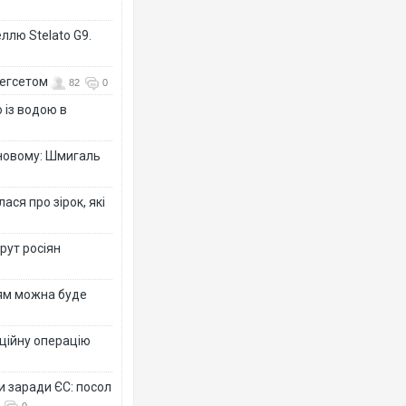
ллю Stelato G9.
Гегсетом
82
0
 із водою в
-новому: Шмигаль
ся про зірок, які
рут росіян
рям можна буде
ційну операцію
и заради ЄС: посол
0