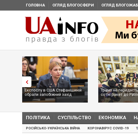
ГОЛОВНА
ОГЛЯД БЛОГОСФЕРИ
ОГЛЯД БЛОГОЖАБ
Експослу в США Стефанішиній
Трамп не передасть
обрали запобіжний захід
сотні ракет до Patri
...
ПОЛІТИКА
СУСПІЛЬСТВО
ЕКОНОМІКА
Н
РОСІЙСЬКО-УКРАЇНСЬКА ВІЙНА
КОРОНАВІРУС COVID-19