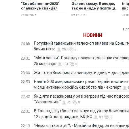
"Євробачення-2023"
Зеленському: Володю,
іні
спалахнув скандал
так не вийде у політиці.
лис
через українську
Це країна, а не серіал.
до 
22.04.2023
09.12.2021
21.0
співачку
Ти не маєш нав'язувати
людям свій сценарій
Пра
НОВИНИ
Потужний гавайський телескоп виявив на Сонці те
23:55
бачив ніхто
268
0
"Мої іграшки": Роналду показав колекцію суперка
23:31
25 млн євро
131
0
Життя на Землі могло виникнути двічі, – дослідж
23:00
Навіть 300 американських ракет Україні вистачит
22:53
місяці активних російських обстрілів - експерт
Як діяти пасажирам у разі загрози під час подорож
22:42
"Укрзалізниці"
71
0
В Таїланді футболіст загинув від удару блискавки
22:31
12 людей постраждали. ВІДЕО
90
0
"Немає чіткого „ні“", - Михайло Федоров не відки
22:13