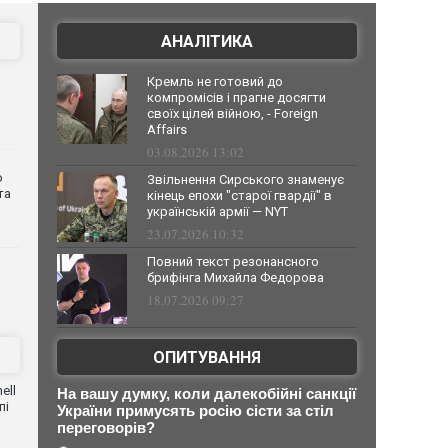
АНАЛІТИКА
Кремль не готовий до
компромісів і прагне досягти
своїх цілей війною, - Foreign
Affairs
03.08.2026 13:02
о
Звільнення Сирського знаменує
та
кінець епохи "старої гвардії" в
українській армії — NYT
23.07.2026 10:32
Повний текст резонансного
брифінга Михайла Федорова
18.07.2026 09:27
ОПИТУВАННЯ
ell
На вашу думку, коли далекобійні санкції
пі
України примусять росію сісти за стіл
переговорів?