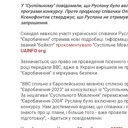
У "Суспільному" повідомили, що Руслану було в
програми конкурсу. Проте продюсер співачки О
Ксенофонтов стверджує, що Руслана не отриму
запрошення.
Скандал навколо участі української співачки Ру
"Євробаченні" отримав нові подробиці. Інформаці
званий "бойкот"
прокоментувало
"Суспільне Мовл
UAINFO.org
.
Зазначається, що право на проведення пісенного 
році передали BBC, адже в Україні вирішили не 
"Євробачення" з міркувань безпеки.
"BBC спільно з Європейською мовною спілкою о
"Євробачення-2023" за консультації із "Суспільн
За ініціативи "Суспільного Мовлення" переможн
"Євробачення-2004" Руслану було включено до п
конкурсу. Нам достеменно відомо, що співачка і 
знають про ці плани, і більше того - вже провели
підготовку", - йдеться у повідомленні.