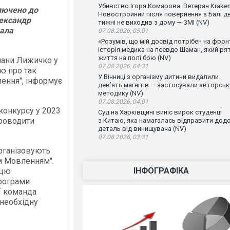
Убивство Ігоря Комарова. Ветеран Krake
ключено до
Новостройний після повернення з Балі д
лександр
тижні не виходив з дому — ЗМІ (NV)
вала
07.08.2026, 05:01
«Розумів, що мій досвід потрібен на фронт
історія медика на псевдо Шаман, який ря
життя на полі бою (NV)
слани Лижичко у
07.08.2026, 04:31
ю про так
У Вінниці з організму дитини видалили
ення", інформує
дев’ять магнітів — застосували авторськ
методику (NV)
07.08.2026, 04:01
конкурсу у 2023
Суд на Харківщині виніс вирок студенці
проводити
з Китаю, яка намагалась відправити дод
деталь від винищувача (NV)
07.08.2026, 03:31
рганізовують
им Мовленням".
ІНФОГРАФІКА
ицю
рограми
її команда
 необхідну