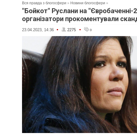
Вся правда з блогосфери
»
Новини блогосфери
»
"Бойкот" Руслани на "Євробаченні-2
організатори прокоментували скан
•
•
23.04.2023, 14:36
2275
0