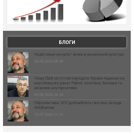
БЛОГИ
Надія лише на культ жінки в українській культурі
06.08.2026 08:49
Чому США не готові передати Україні ліцензію на
виробництво ракет Patriot: політика, безпека та
можливі альтернативи
03.08.2026 20:24
Перспектива: ЗСУ добомблять і всі інші склади
Wildberries
23.07.2026 11:31