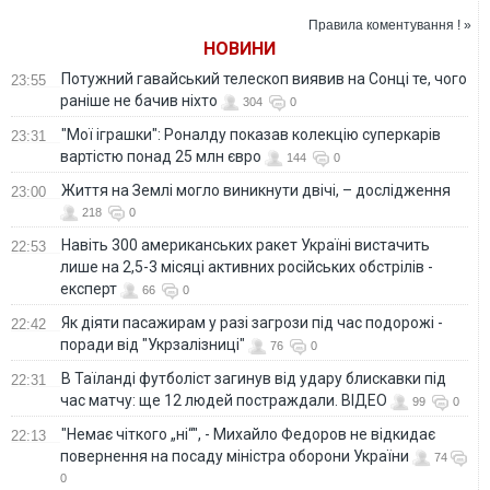
"Пригод капітана
Правила коментування ! »
Врунгеля"
НОВИНИ
Потужний гавайський телескоп виявив на Сонці те, чого
23:55
раніше не бачив ніхто
304
0
"Мої іграшки": Роналду показав колекцію суперкарів
23:31
вартістю понад 25 млн євро
144
0
Життя на Землі могло виникнути двічі, – дослідження
23:00
218
0
Навіть 300 американських ракет Україні вистачить
22:53
лише на 2,5-3 місяці активних російських обстрілів -
експерт
66
0
Як діяти пасажирам у разі загрози під час подорожі -
22:42
поради від "Укрзалізниці"
76
0
В Таїланді футболіст загинув від удару блискавки під
22:31
час матчу: ще 12 людей постраждали. ВІДЕО
99
0
"Немає чіткого „ні“", - Михайло Федоров не відкидає
22:13
повернення на посаду міністра оборони України
74
0