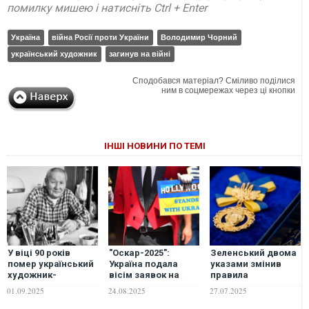
помилку мишею і натисніть Ctrl + Enter
Україна
війна Росії проти України
Володимир Чорний
український художник
загинув на війні
Сподобався матеріал? Сміливо поділися
ним в соцмережах через ці кнопки
ІНШІ НОВИНИ ПО ТЕМІ
У віці 90 років
"Оскар-2025":
Зеленський двома
помер український
Україна подала
указами змінив
художник-
вісім заявок на
правила
мультиплікатор Радна
відбір
Шевченківської
01.09.2025
24.08.2025
27.07.2025
Сахалтуєв, автор
премії: що варто
"Острова скарбів" і
знати