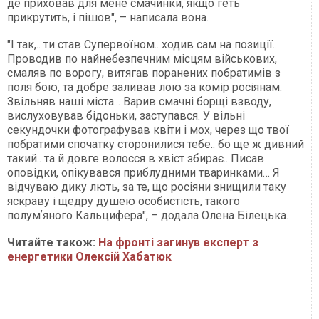
де приховав для мене смачинки, якщо геть
прикрутить, і пішов", – написала вона.
"І так,.. ти став Супервоїном.. ходив сам на позиції..
Проводив по найнебезпечним місцям військових,
смаляв по ворогу, витягав поранених побратимів з
поля бою, та добре заливав лою за комір росіянам.
Звільняв наші міста... Варив смачні борщі взводу,
вислуховував бідоньки, заступався. У вільні
секундочки фотографував квіти і мох, через що твої
побратими спочатку сторонилися тебе.. бо ще ж дивний
такий.. та й довге волосся в хвіст збирає.. Писав
оповідки, опікувався приблудними тваринками… Я
відчуваю дику лють, за те, що росіяни знищили таку
яскраву і щедру душею особистість, такого
полумʼяного Кальцифера", – додала Олена Білецька.
Читайте також:
На фронті загинув експерт з
енергетики Олексій Хабатюк