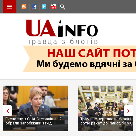
Експослу в США Стефанішиній
Трамп не передасть Україні
обрали запобіжний захід
сотні ракет до Patriot, бо у С
...