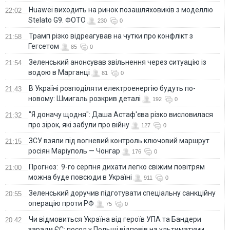
Huawei виходить на ринок позашляховиків з моделлю
22:02
Stelato G9. ФОТО
230
0
Трамп різко відреагував на чутки про конфлікт з
21:58
Гегсетом
85
0
Зеленський анонсував звільнення через ситуацію із
21:54
водою в Марганці
81
0
В Україні розподіляти електроенергію будуть по-
21:43
новому: Шмигаль розкрив деталі
192
0
"Я доначу щодня": Даша Астаф'єва різко висловилася
21:32
про зірок, які забули про війну
127
0
ЗСУ взяли під вогневий контроль ключовий маршрут
21:15
росіян Маріуполь — Чонгар
176
0
Прогноз: 9-го серпня дихати легко свіжим повітрям
21:00
можна буде повсюди в Україні
911
0
Зеленський доручив підготувати спеціальну санкційну
20:55
операцію проти РФ
75
0
Чи відмовиться Україна від героїв УПА та Бандери
20:42
заради ЄС: посол у Польщі відповів на ультиматуми