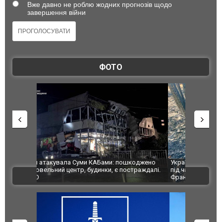
Вже давно не роблю жодних прогнозів щодо
завершення війни
ФОТО
шкоджено
Українські надзвичайники врятували козуленя
СБУ за спр
траждалі.
під час ліквідації масштабної лісової пожежі у
Болгарії з
ВІДЕО
Франції
ФОТО