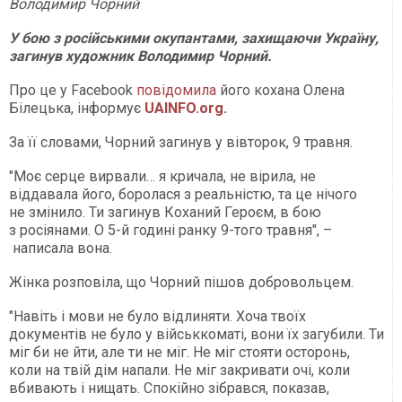
Володимир Чорний
У бою з російськими окупантами, захищаючи Україну,
загинув художник Володимир Чорний.
Про це у Facebook
повідомила
його кохана Олена
Білецька, інформує
UAINFO.org
.
За її словами, Чорний загинув у вівторок, 9 травня.
"Моє серце вирвали… я кричала, не вірила, не
віддавала його, боролася з реальністю, та це нічого
не змінило. Ти загинув Коханий Героєм, в бою
з росіянами. О 5-й годині ранку 9-того травня", –
написала вона.
Жінка розповіла, що Чорний пішов добровольцем.
"Навіть і мови не було відлиняти. Хоча твоїх
документів не було у військкоматі, вони їх загубили. Ти
міг би не йти, але ти не міг. Не міг стояти осторонь,
коли на твій дім напали. Не міг закривати очі, коли
вбивають і нищать. Спокійно зібрався, показав,