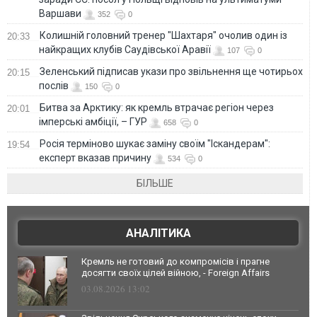
Варшави
352
0
Колишній головний тренер "Шахтаря" очолив один із
20:33
найкращих клубів Саудівської Аравії
107
0
Зеленський підписав укази про звільнення ще чотирьох
20:15
послів
150
0
Битва за Арктику: як кремль втрачає регіон через
20:01
імперські амбіції, – ГУР
658
0
Росія терміново шукає заміну своїм "Іскандерам":
19:54
експерт вказав причину
534
0
БІЛЬШЕ
АНАЛІТИКА
Кремль не готовий до компромісів і прагне
досягти своїх цілей війною, - Foreign Affairs
03.08.2026 13:02