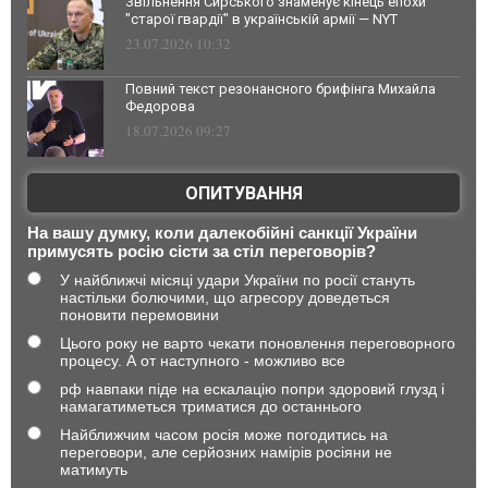
Звільнення Сирського знаменує кінець епохи
"старої гвардії" в українській армії — NYT
23.07.2026 10:32
Повний текст резонансного брифінга Михайла
Федорова
18.07.2026 09:27
ОПИТУВАННЯ
На вашу думку, коли далекобійні санкції України
примусять росію сісти за стіл переговорів?
У найближчі місяці удари України по росії стануть
настільки болючими, що агресору доведеться
поновити перемовини
Цього року не варто чекати поновлення переговорного
процесу. А от наступного - можливо все
рф навпаки піде на ескалацію попри здоровий глузд і
намагатиметься триматися до останнього
Найближчим часом росія може погодитись на
переговори, але серйозних намірів росіяни не
матимуть