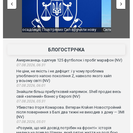
чили нову
Сили оборони уразили Ярославський НПЗ:
Неймар вла
губернатор регіону заявив про наймасштабнішу
"Сантоса".
атаку. ВІДЕО
БЛОГОСТРІЧКА
Американець одягнув 125 футболок і пробіг марафон (NV)
07.08.2026, 06:31
Не ціни, не якість і не дефіцит: і у чому проблема
улюбленого напою покоління Z, навколо якого хайп
у всьому світі (NV)
07.08.2026, 06:01
Знайшли більш прибутковий напрямок. Shell продає весь
свій «зелений» бізнес у Європі (NV)
07.08.2026, 05:31
Убивство Ігоря Комарова. Ветеран Kraken Новостройний
після повернення з Балі два тижні не виходив з дому — ЗМІ
(NV)
07.08.2026, 05:01
«Розумів, що мій досвід потрібен на фронті»: історія
медика на псевдо Шаман, який рятує життя на полі бою