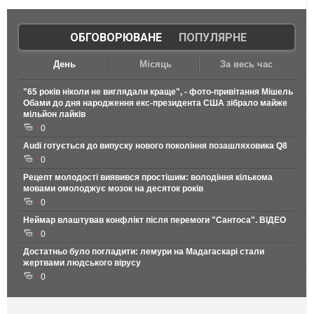
ОБГОВОРЮВАНЕ
|
ПОПУЛЯРНЕ
День
Місяць
За весь час
"65 років ніколи не виглядали краще", - фото-привітання Мішель
Обами до дня народження екс-президента США зібрало майже
мільйон лайків
0
Audi готується до випуску нового покоління позашляховика Q8
0
Рецепт молодості виявився простішим: володіння кількома
мовами омолоджує мозок на десяток років
0
Неймар влаштував конфлікт після перемоги "Сантоса". ВІДЕО
0
Достатньо було погладити: лемури на Мадагаскарі стали
жертвами людського вірусу
0