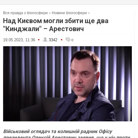
Вся правда з блогосфери
»
Новини блогосфери
»
Над Києвом могли збити ще два
"Кинджали" – Арестович
•
•
19.05.2023, 11:36
3342
0
Військовий оглядач та колишній радник Офісу
президента Олексій Арестович заявив, що у ніч проти