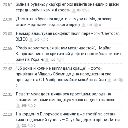
Зміна вірувань: у кар'єрі епохи вікінгів знайшли рідкісні
23:57
середньовічні кам’яні хрести
85
0
Достатньо було погладити: лемури на Мадагаскарі
23:30
стали жертвами людського вірусу
158
0
Неймар влаштував конфлікт після перемоги "Сантоса".
23:03
ВІДЕО
140
0
"Росія користується вікном можливостей", - Майкл
22:55
Кларк заявив про критичний дефіцит протибалістичних
ракет в Україні
127
0
"65 років ніколи не виглядали краще", - фото-
22:42
привітання Мішель Обами до дня народження екс-
президента США зібрало майже мільйон лайків
287
0
Рецепт молодості виявився простішим: володіння
22:31
кількома мовами омолоджує мозок на десяток років
169
0
На кордоні з Білоруссю виявили вже третій за останні
22:13
тижні підземний тунель — Служба держохорони Литви
521
0