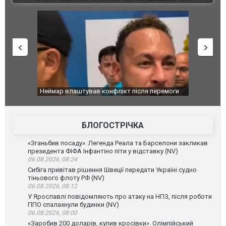
 перемоги
Мудрик провів перший матч за "Челсі" після
Українські
допінгової дискваліфікації. ВІДЕО
під час лік
Франції
БЛОГОСТРІЧКА
«Зганьбив посаду». Легенда Реала та Барселони закликав
президента ФІФА Інфантіно піти у відставку (NV)
06.08.2026, 08:24
Сибіга привітав рішення Швеції передати Україні судно
тіньового флоту РФ (NV)
06.08.2026, 08:12
У Ярославлі повідомляють про атаку на НПЗ, після роботи
ППО спалахнули будинки (NV)
06.08.2026, 08:00
«Заробив 200 доларів, купив кросівки». Олімпійський