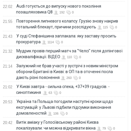
Audi готується до випуску нового покоління
22:02
позашляховика Q8
192
0
Повторення липневого колапсу: Грузію знову накрив
21:55
тотальний блекаут, причини розслідують
115
0
У суді Стефанішина заплакала: яку заставу просить
21:43
прокуратура
1114
0
Мудрик провів перший матч за "Челсі" після допінгової
21:32
дискваліфікації. ВІДЕО
110
0
Залужний не брав участі у зустрічі з новим міністром
21:14
оборони Британії в Києві: в ОП та в оточенні посла
дають різні пояснення
260
0
У Києві завтра - сильна спека, +37+39 градусів. -
21:02
синоптикиня
63
0
Україна та Польща погодили наступні кроки щодо
20:53
ексгумацій: у Львові підбили підсумки виконання
домовленостей
106
0
Витік аміаку у Голосіївському районі Києва
20:42
локалізували: чи можна відкривати вікна
79
0