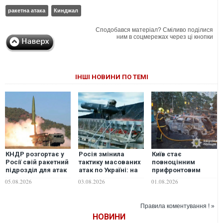
ракетна атака
Кинджал
Сподобався матеріал? Сміливо поділися
ним в соцмережах через ці кнопки
ІНШІ НОВИНИ ПО ТЕМІ
КНДР розгортає у
Росія змінила
Київ стає
Росії свій ракетний
тактику масованих
повноцінним
підрозділ для атак
атак по Україні: на
прифронтовим
на Україну
що тепер роблять
містом: військовий
05.08.2026
03.08.2026
01.08.2026
ставку окупанти
про неможливість
відбити балістичні
атаки
Правила коментування ! »
НОВИНИ