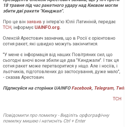
18 травня під час ракетного удару над Києвом могли
збити дві ракети "Кинджал".
Про це він
заявив
у інтерв'ю Юлії Латиніній, передає
ТСН
, інформує
UAINFO.org
.
Олексій Арестович зазначив, що в Росії є орієнтовно
сотня ракет, які швидко можуть закінчитися.
"У мене є інформація від наших Повітряних сил, що
сьогодні вночі вони збили ще два "Кинджали". І так ця
сотня ракет може перетворитися у ніщо. Але і носіїв, і
льотчиків, підготовлених до застосування, дуже мало",
- сказав Арестович.
Підписуйся на сторінки UAINFO
Facebook
,
Telegram
,
Twitt
ТСН
Повідомити про помилку - Виділіть орфографічну
помилку мишею і натисніть Ctrl + Enter