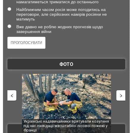
намагатиметься триматися до останнього
Найближчим часом росія може погодитись на
переговори, але серйозних намірів росіяни не
матимуть
Вже давно не роблю жодних прогнозів щодо
завершення війни
ФОТО
и козуленя
СБУ за сприяння Нацполіції та правоохоронців
Росіяни ат
ої пожежі у
Болгарії затримала міжнародного наркобарона.
одна людин
ВІДЕО
ФОТО