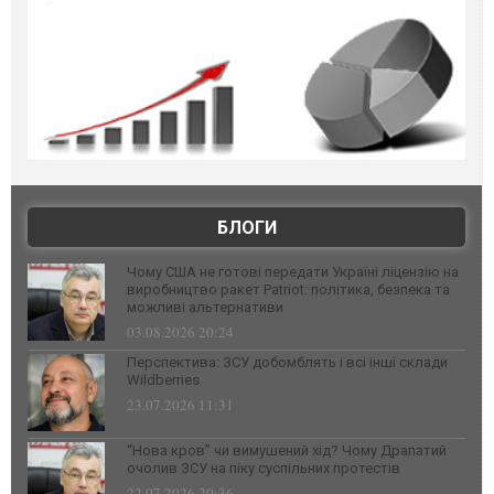
БЛОГИ
Чому США не готові передати Україні ліцензію на
виробництво ракет Patriot: політика, безпека та
можливі альтернативи
03.08.2026 20:24
Перспектива: ЗСУ добомблять і всі інші склади
Wildberries
23.07.2026 11:31
“Нова кров” чи вимушений хід? Чому Драпатий
очолив ЗСУ на піку суспільних протестів
22.07.2026 20:36