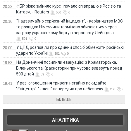
ФБР різко змінило курс і почало співпрацю з Росією та
20:32
Китаєм, - Reuters
500
0
"Надзвичайно серйозний інцидент", - керівництво МВС
20:16
та розвідка Німеччини терміново збираються через
загрозу українському борту в аеропорту Лейпцига
591
0
У ЦПД розповіли про єдиний спосіб обмежити російські
20:00
удари по Україні
301
0
На Донеччині посилили евакуацію: з Краматорська,
19:53
Біленького та Красноторки примусово вивезуть понад
500 дітей
39
0
У разі оголошення тривоги негайно покидайте
19:41
"Епіцентр": "Флеш" попередив про небезпеку
230
0
БІЛЬШЕ
АНАЛІТИКА