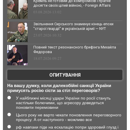
Кремль не готовий до компромісів і прагне
досягти своїх цілей війною, - Foreign Affairs
03.08.2026 13:02
Звільнення Сирського знаменує кінець епохи
"старої гвардії" в українській армії — NYT
23.07.2026 10:32
Повний текст резонансного брифінга Михайла
Федорова
18.07.2026 09:27
ОПИТУВАННЯ
На вашу думку, коли далекобійні санкції України
примусять росію сісти за стіл переговорів?
У найближчі місяці удари України по росії стануть
настільки болючими, що агресору доведеться
поновити перемовини
Цього року не варто чекати поновлення переговорного
процесу. А от наступного - можливо все
рф навпаки піде на ескалацію попри здоровий глузд і