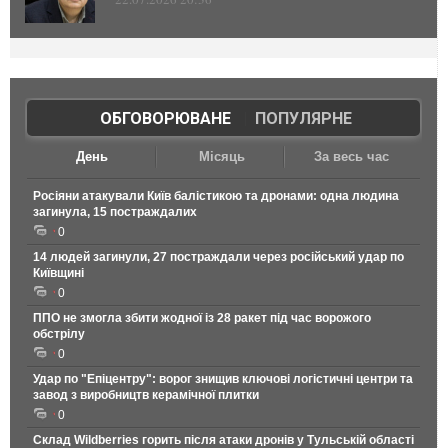
ОБГОВОРЮВАНЕ
|
ПОПУЛЯРНЕ
День
Місяць
За весь час
Росіяни атакували Київ балістикою та дронами: одна людина
загинула, 15 постраждалих
0
14 людей загинули, 27 постраждали через російський удар по
Київщині
0
ППО не змогла збити жодної із 28 ракет під час ворожого
обстрілу
0
Удар по "Епіцентру": ворог знищив ключові логістичні центри та
завод з виробництв керамічної плитки
0
Склад Wildberries горить після атаки дронів у Тульській області