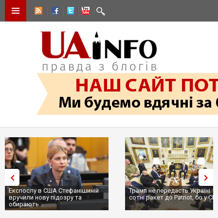
Експослу в США Стефанішиній
Трамп не передасть Україні
вручили нову підозру та
сотні ракет до Patriot, бо у С
обирають...
...