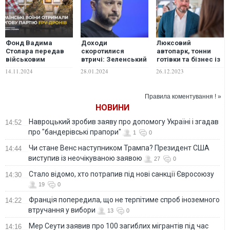
Фонд Вадима
Доходи
Люксовий
Столара передав
скоротилися
автопарк, тонни
військовим
втричі: Зеленський
готівки та бізнес із
чергову партію
оприлюднив
Медведчуком: що
14.11.2024
28.01.2024
26.12.2023
FPV-дронів
декларації за два
показала
роки
декларація
нардепа Столара
Правила коментування ! »
НОВИНИ
Навроцький зробив заяву про допомогу Україні і згадав
14:52
про "бандерівські прапори"
1
0
Чи стане Венс наступником Трампа? Президент США
14:44
виступив із неочікуваною заявою
27
0
Стало відомо, хто потрапив під нові санкції Євросоюзу
14:30
19
0
Франція попередила, що не терпітиме спроб іноземного
14:22
втручання у вибори
13
0
Мер Сеути заявив про 100 загиблих мігрантів під час
14:16