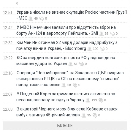
0
Україна ніколи не визнає окупацію Росією частини Грузії
12:51
- МЗС
46
0
У МВС Німеччини заявили про відсутність зброї на
12:42
борту Ан-124 в аеропорту Лейпцига, - ЗМІ
36
0
Кім Чен Ин отримав 22 млрд доларів надприбутку з
12:32
початку війни в Україні, - Bloomberg
100
0
ЄС затвердив нові санкції проти РФ у відповідь на
12:22
масовані удари по Україні
51
0
Операція "Чесний призов": на Закарпатті ДБР викрило
12:16
екскерівників РТЦК та СП на незаконному "списанні"
понад тисячі чоловіків
58
0
У Південній Кореї затримали шістьох активістів за
12:07
несанкціоновану поїздку в Україну
199
0
В акваторії Чорного моря біля села Коблеве стався
12:03
вибух: загинув 45-річний чоловік
95
0
БІЛЬШЕ