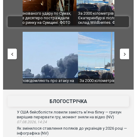
по Сумах,
За 2000 кілометрів від кордону з Україною: в
"Мої іграш
траждали
Єкатеринбурзі після атаки дронів загорівся
суперкарів
ВІДЕО
ині. ФОТО
склад Wildberries. ФОТО. ВІДЕО
о атаку на
За 2000 кілометрів від кордону з Україною: в
В Таїланді 
го диму.
Єкатеринбурзі після атаки дронів загорівся
блискавки 
склад Wildberries. ФОТО. ВІДЕО
постражда
БЛОГОСТРІЧКА
У США бейсболісти ловили замість м’яча білку — гризун
вирішив перервати гру, момент зняли на відео (NV)
07.08.2026, 14:24
Як змінилося ставлення поляків до українців у 2026 році —
інфографіка (NV)