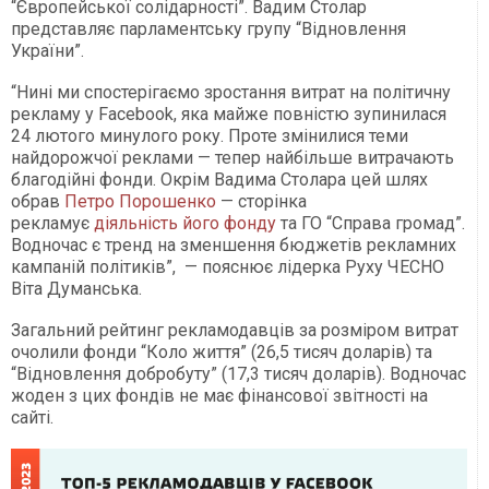
“Європейської солідарності”. Вадим Столар
представляє парламентську групу “Відновлення
України”.
“Нині ми спостерігаємо зростання витрат на політичну
рекламу у Facebook, яка майже повністю зупинилася
24 лютого минулого року. Проте змінилися теми
найдорожчої реклами — тепер найбільше витрачають
благодійні фонди. Окрім Вадима Столара цей шлях
обрав
Петро Порошенко
— сторінка
рекламує
діяльність його фонду
та ГО “Справа громад”.
Водночас є тренд на зменшення бюджетів рекламних
кампаній політиків”, — пояснює лідерка Руху ЧЕСНО
Віта Думанська.
Загальний рейтинг рекламодавців за розміром витрат
очолили фонди “Коло життя” (26,5 тисяч доларів) та
“Відновлення добробуту” (17,3 тисяч доларів). Водночас
жоден з цих фондів не має фінансової звітності на
сайті.