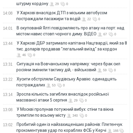
штурму кордону
29
0
У Харкові внаслідок ДТП з міським автобусом
14:08
постраждали пасажири та водій
22
0
В окупованій Ялті повідомляють про атаку на порт: над
14:01
містом навис стовп чорного диму. ВІДЕО
67
0
У Харкові ДБР затримало капітана Нацгвардії, який за 8
13:44
тис. доларів продавав "легальний виїзд" за кордон
46
0
Ситуація на Вовчанському напрямку: через брак сил
13:31
росіяни змінили тактику дій, - військовий
59
0
Хусити обстріляли Саудівську Аравію: одинадцять
13:22
постраждалих
53
0
Зросла кількість загиблих внаслідок російської
13:14
масованої атаки 5 серпня
29
0
У Москві пролунав потужний вибух: стіни та вікна
13:08
тремтіли по всьому місту
340
0
Пробитий один із найзахищеніших районів: Плетенчук
13:02
прокоментував удар по кораблях ФСБ у Керчі
166