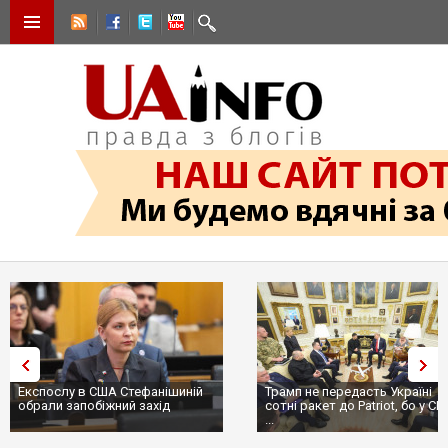
Експослу в США Стефанішиній
Трамп не передасть Україні
обрали запобіжний захід
сотні ракет до Patriot, бо у США
...