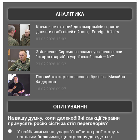
АНАЛІТИКА
Кремль не готовий до компромісів і прагне
досягти своїх цілей війною, - Foreign Affairs
03.08.2026 13:02
Звільнення Сирського знаменує кінець епохи
"старої гвардії" в українській армії — NYT
23.07.2026 10:32
Повний текст резонансного брифінга Михайла
Федорова
18.07.2026 09:27
ОПИТУВАННЯ
На вашу думку, коли далекобійні санкції України
примусять росію сісти за стіл переговорів?
У найближчі місяці удари України по росії стануть
настільки болючими, що агресору доведеться