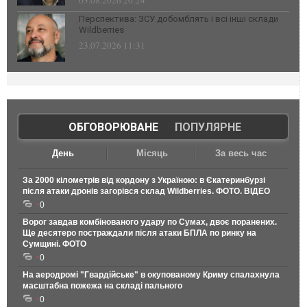
03.08.2026 20:24
Перспектива: ЗСУ добомблять і всі інші склади
Wildberries
23.07.2026 11:31
ОБГОВОРЮВАНЕ
|
ПОПУЛЯРНЕ
День
Місяць
За весь час
За 2000 кілометрів від кордону з Україною: в Єкатеринбурзі
після атаки дронів загорівся склад Wildberries. ФОТО. ВІДЕО
0
Ворог завдав комбінованого удару по Сумах, двоє поранених.
Ще десятеро постраждали після атаки БПЛА по ринку на
Сумщині. ФОТО
0
На аеродромі "Гвардійське" в окупованому Криму спалахнула
масштабна пожежа на складі пального
0