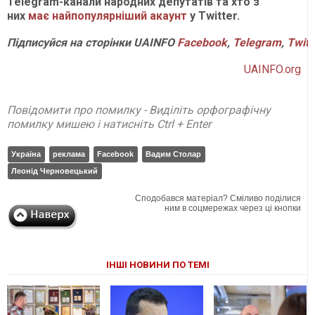
Telegram-канали народних депутатів та хто з
них
має найпопулярніший акаунт
у Twitter.
Підписуйся на сторінки UAINFO
Facebook
,
Telegram
,
Twitt
UAINFO.org
Повідомити про помилку - Виділіть орфографічну
помилку мишею і натисніть Ctrl + Enter
Україна
реклама
Facebook
Вадим Столар
Леонід Черновецький
Сподобався матеріал? Сміливо поділися
ним в соцмережах через ці кнопки
ІНШІ НОВИНИ ПО ТЕМІ