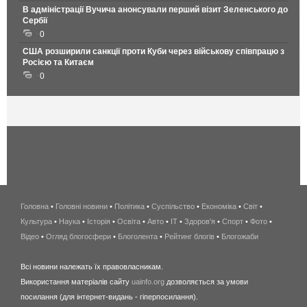
В адміністрації Вучича анонсували перший візит Зеленського до
Сербії
0
США розширили санкції проти Куби через військову співпрацю з
Росією та Китаєм
0
Головна
•
Головні новини
•
Політика
•
Суспільство
•
Економіка
беспроводной
•
Світ
•
Культура
•
Наука
•
Історія
•
Освіта
•
Авто
•
IT
•
Здоров'я
интернет
•
Спорт
•
Фото
•
Відео
•
Огляд блогосфери
•
Блоголента
•
Рейтинг блогів
киев
•
Блогожаби
и
Всі новини належать їх правовласникам.
область
Використання матеріалів сайту
uainfo.org
дозволяється за умови
wimax
посилання (для інтернет-видань - гіперпосилання).
интернет