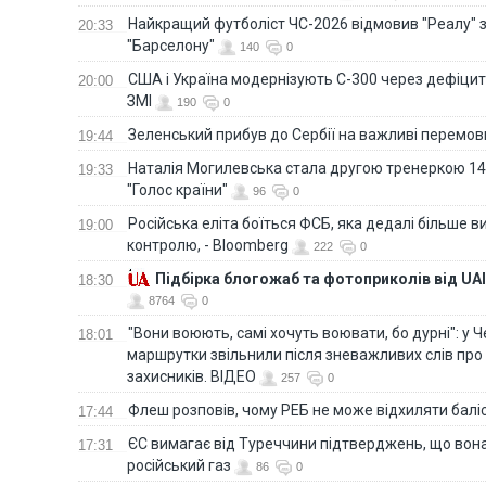
Найкращий футболіст ЧС-2026 відмовив "Реалу" 
20:33
"Барселону"
140
0
США і Україна модернізують С-300 через дефіцит р
20:00
ЗМІ
190
0
Зеленський прибув до Сербії на важливі перемо
19:44
Наталія Могилевська стала другою тренеркою 14
19:33
"Голос країни"
96
0
Російська еліта боїться ФСБ, яка дедалі більше в
19:00
контролю, - Bloomberg
222
0
Підбірка блогожаб та фотоприколів від UAI
18:30
8764
0
"Вони воюють, самі хочуть воювати, бо дурні": у 
18:01
маршрутки звільнили після зневажливих слів про
захисників. ВІДЕО
257
0
Флеш розповів, чому РЕБ не може відхиляти балі
17:44
ЄС вимагає від Туреччини підтверджень, що вона
17:31
російський газ
86
0