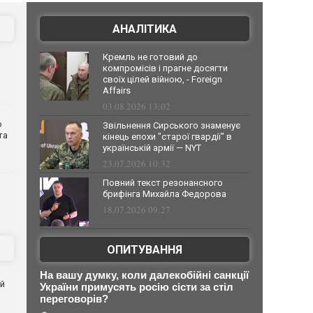
АНАЛІТИКА
Кремль не готовий до
компромісів і прагне досягти
своїх цілей війною, - Foreign
Affairs
03.08.2026 13:02
о
Звільнення Сирського знаменує
та
кінець епохи "старої гвардії" в
українській армії — NYT
23.07.2026 10:32
Повний текст резонансного
брифінга Михайла Федорова
18.07.2026 09:27
ОПИТУВАННЯ
На вашу думку, коли далекобійні санкції
ей
України примусять росію сісти за стіл
переговорів?