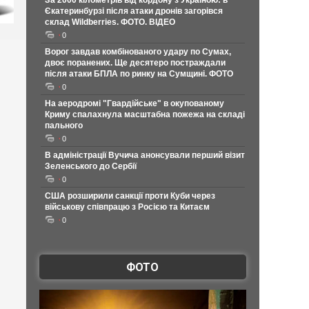
За 2000 кілометрів від кордону з Україною: в
Єкатеринбурзі після атаки дронів загорівся
склад Wildberries. ФОТО. ВІДЕО
0
Ворог завдав комбінованого удару по Сумах,
двоє поранених. Ще десятеро постраждали
після атаки БПЛА по ринку на Сумщині. ФОТО
0
На аеродромі "Гвардійське" в окупованому
Криму спалахнула масштабна пожежа на складі
пального
0
В адміністрації Вучича анонсували перший візит
Зеленського до Сербії
0
США розширили санкції проти Куби через
військову співпрацю з Росією та Китаєм
0
ФОТО