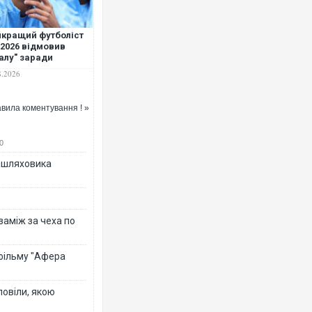
кращий футболіст
2026 відмовив
алу" заради
еходу в "Барселону"
8.2026
вила коментування ! »
0
зашляховика
 заміж за чеха по
 фільму "Афера
повіли, якою