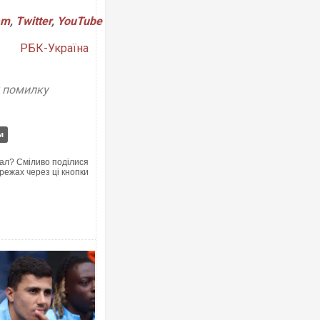
am
,
Twitter
,
YouTube
РБК-Україна
у помилку
Ворог завдав комбінованого удару п
двоє поранених. Ще десятеро пост
після атаки БПЛА по ринку на Сумщи
м
ал? Сміливо поділися
режах через ці кнопки
Зеленський прибув до Сербії на важ
перемовини