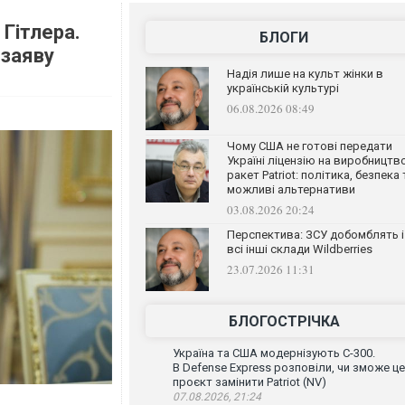
 Гітлера.
БЛОГИ
 заяву
Надія лише на культ жінки в
українській культурі
06.08.2026 08:49
Чому США не готові передати
Україні ліцензію на виробництв
ракет Patriot: політика, безпека 
можливі альтернативи
03.08.2026 20:24
Перспектива: ЗСУ добомблять і
всі інші склади Wildberries
23.07.2026 11:31
БЛОГОСТРІЧКА
Україна та США модернізують С-300.
В Defense Express розповіли, чи зможе ц
проєкт замінити Patriot (NV)
07.08.2026, 21:24