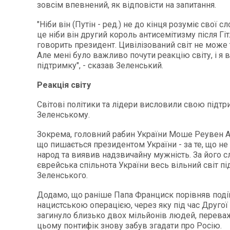
зовсім впевнений, як відповісти на запитання.
"Ніби він (Путін - ред.) не до кінця розуміє свої сл
це ніби він другий король антисемітизму після Гітл
говорить президент. Цивілізований світ не може 
Але мені було важливо почути реакцію світу, і я 
підтримку", - сказав Зеленський.
Реакція світу
Світові політики та лідери висловили свою підтр
Зеленському.
Зокрема, головний рабин України Моше Реувен А
що пишається президентом України - за те, що не
народ та виявив надзвичайну мужність. За його с
єврейська спільнота України весь вільний світ п
Зеленського.
Додамо, що раніше Папа Франциск порівняв події 
нацистською операцією, через яку під час Другої 
загинуло близько двох мільйонів людей, перева
цьому понтифік знову забув згадати про Росію.