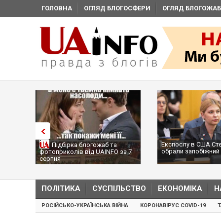
ГОЛОВНА
ОГЛЯД БЛОГОСФЕРИ
ОГЛЯД БЛОГОЖАБ
Експослу в США Ст
Підбірка блогожаб та
обрали запобіжний 
фотоприколів від UAINFO за 7
серпня
ПОЛІТИКА
СУСПІЛЬСТВО
ЕКОНОМІКА
Н
РОСІЙСЬКО-УКРАЇНСЬКА ВІЙНА
КОРОНАВІРУС COVID-19