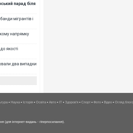
рський парад біля
банди мігрантів і
ькому напрямку
 до якості
ксували два випадки
ьтура
•
Наука
•
Історія
•
Освіта
•
Авто
•
IT
•
Здоров'я
•
Спорт
•
Фото
•
Відео
•
Огляд блог
я (для інтернет-видань - гіперпосилання).