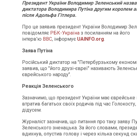
Президент України Володимир Зеленський назва
диктатора Володимира Путіна другим королем а
після Адольфа Гітлера.
Про це заявив президент України Володимир Зел
повідомляє
РБК-Україна
з посиланням на його
інтерв'ю
ВВС
, інформує
UAINFO.org
.
Заява Путіна
Російський диктатор на "Петербурзькому економ
заявив, що "його друзі-євреї" називають Зеленсь
єврейського народу".
Реакція Зеленського
Зазначимо, що президент України має єврейське к
втратив багатьох своїх родичів під час Голокосту
дідусем.
Журналіст зазначив, що питання про таку заяву П
Зеленського зненацька. За його словами, презид
вдихнув, опустив голову і через кілька секунд ск