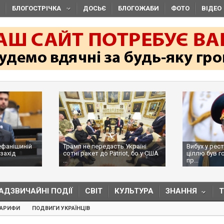
БЛОГОСТРІЧКА
ДОСЬЄ
БЛОГОЖАБИ
ФОТО
ВІДЕО
ефанішиній
Трамп не передасть Україні
Вибух у рес
захід
сотні ракет до Patriot, бо у США
ціллю був г
...
пр...
АДЗВИЧАЙНІ ПОДІЇ
СВІТ
КУЛЬТУРА
ЗНАННЯ
ТАРИФИ
ПОДВИГИ УКРАЇНЦІВ