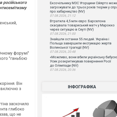
в російського
Ексочільнику МЗС Угорщини Сійярто мож
нтисемітизму
загрожувати до трьох років тюрми у спр
про хабарництво (NV)
07.08.2026, 21:12
Втратила 4,5 млн євро: Барселона
енський,
скасувала товариський матч у Марокко
через ситуацію в Сеуті (NV)
07.08.2026, 21:00
Знайшли останки 55 людей. Україна і
Польща завершили ексгумацію жертв
Волинської трагедії (NV)
07.08.2026, 20:48
ічному форумі"
«Можливо, вони вбили українську бабусю
кого "ганьбою
Усик розкритикував повернення Росії
до Олімпіади (NV)
07.08.2026, 20:36
оріння. Він
ІНФОГРАФІКА
, включно з
утіна заскочило
ента глибоко
азав, що не