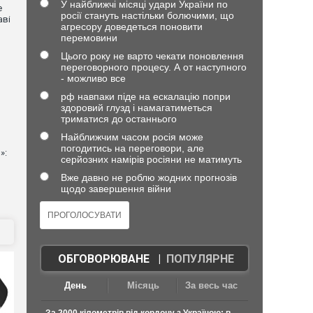
У найближчі місяці удари України по
е
росії стануть настільки болючими, що
аві
агресору доведеться поновити
перемовини
Цього року не варто чекати поновлення
переговорного процесу. А от наступного
- можливо все
рф навпаки піде на ескалацію попри
здоровий глузд і намагатиметься
триматися до останнього
Найближчим часом росія може
погодитись на переговори, але
»:
серйозних намірів росіяни не матимуть
Вже давно не роблю жодних прогнозів
щодо завершення війни
ОБГОВОРЮВАНЕ
|
ПОПУЛЯРНЕ
День
Місяць
За весь час