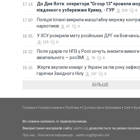
До Дня Ялти: оператори "Group 13" провели мо
17:14
південного узбережжя Криму, - ГУР
533
0
Поліція Іспанії викрила масштабну мережу контра
17:00
наркотиків
67
0
У ЗСУ розкрили мету російських ДРГ на Вовчанс
16:45
123
0
Після ударів по НПЗ у Росії хочуть знизити вимоги
16:32
авіапального — росЗМІ
79
0
Жертв вкусили комарі: у Україні за пів року зафі
16:16
гарячки Західного Нілу
137
0
БІЛЬШЕ
Головна
•
Головні новини
•
Політика
•
Суспільство
•
Економіка
•
Світ
•
Кул
Всі новини належать їх правовласникам.
Використання матеріалів сайту
uainfo.org
дозволяється за умови посиланн
Про нас
.
Контактна інформація
.
uainfo.org@gmail.com