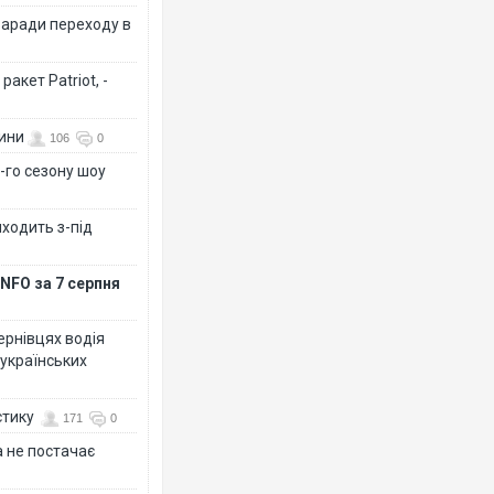
заради переходу в
акет Patriot, -
вини
106
0
-го сезону шоу
иходить з-під
NFO за 7 серпня
Чернівцях водія
 українських
стику
171
0
 не постачає