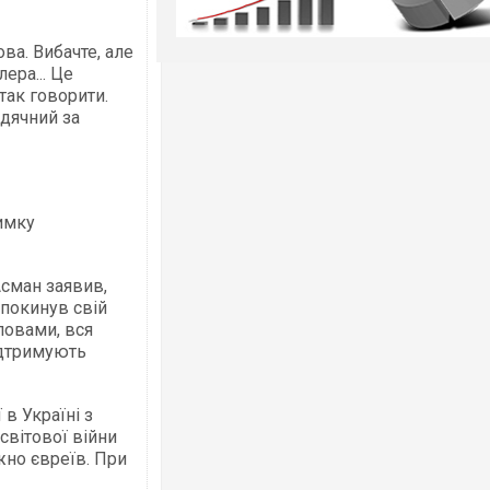
ова. Вибачте, але
ера... Це
так говорити.
вдячний за
имку
сман заявив,
 покинув свій
ловами, вся
ідтримують
в Україні з
світової війни
жно євреїв. При