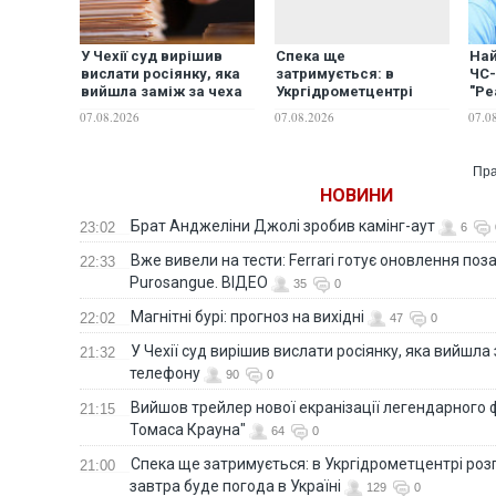
У Чехії суд вирішив
Най
Спека ще
вислати росіянку, яка
ЧС-
затримується: в
вийшла заміж за чеха
"Ре
Укргідрометцентрі
по телефону
пер
розповіли, якою завтра
07.08.2026
07.0
07.08.2026
буде погода в Україні
Пра
НОВИНИ
Брат Анджеліни Джолі зробив камінг-аут
23:02
6
Вже вивели на тести: Ferrari готує оновлення по
22:33
Purosangue. ВІДЕО
35
0
Магнітні бурі: прогноз на вихідні
22:02
47
0
У Чехії суд вирішив вислати росіянку, яка вийшла
21:32
телефону
90
0
Вийшов трейлер нової екранізації легендарного
21:15
Томаса Крауна"
64
0
Спека ще затримується: в Укргідрометцентрі роз
21:00
завтра буде погода в Україні
129
0