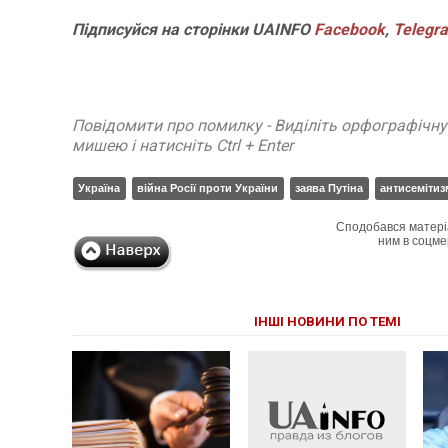
Підписуйся на сторінки UAINFO
Facebook
,
Telegr
Повідомити про помилку - Виділіть орфографічн
мишею і натисніть Ctrl + Enter
Україна
війна Росії проти України
заява Путіна
антисемітиз
Сподобався матері
ним в соцме
ІНШІ НОВИНИ ПО ТЕМІ