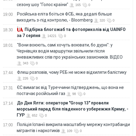
сезону шоу "Голос країни"
165
0
Російська еліта боїться ФСБ, яка дедалі більше
19:00
виходить з-під контролю, - Bloomberg
320
0
Підбірка блогожаб та фотоприколів від UAINFO
18:30
за 7 серпня
14221
0
"Вони воюють, самі хочуть воювати, бо дурні": у
18:01
Чернівцях водія маршрутки звільнили після
зневажливих слів про українських захисників. ВІДЕО
343
0
Флеш розповів, чому РЕБ не може відхиляти балістику
17:44
226
0
ЄС вимагає від Туреччини підтверджень, що вона не
17:31
постачає російський газ
98
0
До Дня Ялти: оператори "Group 13" провели
17:14
морський парад біля південного узбережжя Криму, -
ГУР
652
0
Поліція Іспанії викрила масштабну мережу контрабанди
17:00
мігрантів і наркотиків
109
0