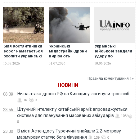
Біля Костянтинівки
Українські
Українські
ворог намагається
мідлстрайк-дрони
військові завдали
охопити українські
вирізають
удару по
підрозділи з
логістику росіян на
Маріупольському
15.07.2026
01.07.2026
10.06.2026
флангів, -
глибині до 60 км, -
порту. ВІДЕО
військовий
військовий
Правила коментування ! »
НОВИНИ
Нічна атака дронів РФ на Київщину: загинули троє осіб
08:39
16
0
Штучний інтелект у китайській армії: впроваджується
23:55
система для планування масованих авіаударів
108
0
В місті Аспендос у Туреччині знайшли 2,2-метрову
23:30
мармурову статую бога лікування
139
0