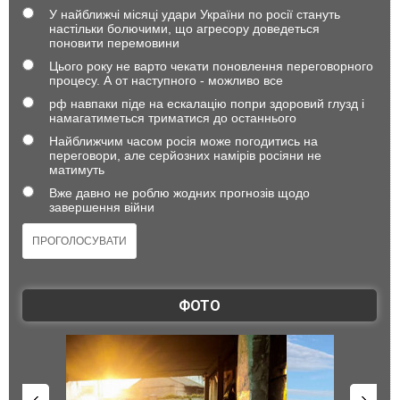
У найближчі місяці удари України по росії стануть
настільки болючими, що агресору доведеться
поновити перемовини
Цього року не варто чекати поновлення переговорного
процесу. А от наступного - можливо все
рф навпаки піде на ескалацію попри здоровий глузд і
намагатиметься триматися до останнього
Найближчим часом росія може погодитись на
переговори, але серйозних намірів росіяни не
матимуть
Вже давно не роблю жодних прогнозів щодо
завершення війни
ФОТО