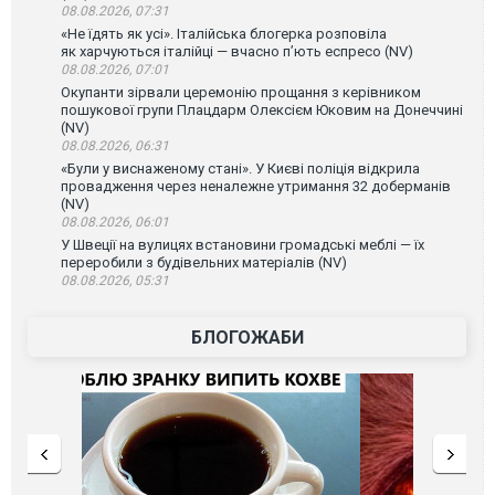
08.08.2026, 07:31
«Не їдять як усі». Італійська блогерка розповіла
як харчуються італійці — вчасно п’ють еспресо (NV)
08.08.2026, 07:01
Окупанти зірвали церемонію прощання з керівником
пошукової групи Плацдарм Олексієм Юковим на Донеччині
(NV)
08.08.2026, 06:31
«Були у виснаженому стані». У Києві поліція відкрила
провадження через неналежне утримання 32 доберманів
(NV)
08.08.2026, 06:01
У Швеції на вулицях встановини громадські меблі — їх
переробили з будівельних матеріалів (NV)
08.08.2026, 05:31
БЛОГОЖАБИ