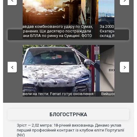
по Сумах,
За 2000 кілометрів від кордону з Україною: в
"Мої іграш
траждали
Єкатеринбурзі після атаки дронів загорівся
суперкарів
ВІДЕО
ині. ФОТО
склад Wildberries. ФОТО. ВІДЕО
оновлення
Вийшов трейлер нової екранізації легендарного
Зеленський
фільму "Афера Томаса Крауна"
перемовин
БЛОГОСТРІЧКА
Зріст — 2,02 метра: 18-річний вихованець Динамо уклав
перший професійний контракт із клубом еліти Португалії
(NV)