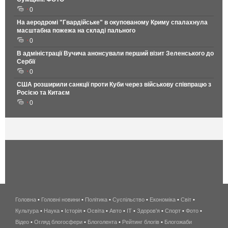
0
На аеродромі "Гвардійське" в окупованому Криму спалахнула
масштабна пожежа на складі пального
0
В адміністрації Вучича анонсували перший візит Зеленського до
Сербії
0
США розширили санкції проти Куби через військову співпрацю з
Росією та Китаєм
0
Головна
•
Головні новини
•
Політика
•
Суспільство
•
Економіка
беспроводной
•
Світ
•
Культура
•
Наука
•
Історія
•
Освіта
•
Авто
•
IT
•
Здоров'я
интернет
•
Спорт
•
Фото
•
Відео
•
Огляд блогосфери
•
Блоголента
•
Рейтинг блогів
киев
•
Блогожаби