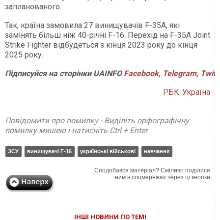
запланованого.
Так, країна замовила 27 винищувачів F-35A, які
замінять більш ніж 40-річні F-16. Перехід на F-35A Joint
Strike Fighter відбудеться з кінця 2023 року до кінця
2025 року.
Підписуйся на сторінки UAINFO
Facebook
,
Telegram
,
Twitt
РБК-Україна
Повідомити про помилку - Виділіть орфографічну
помилку мишею і натисніть Ctrl + Enter
ЗСУ
винищувачі F-16
українські військові
навчання
Сподобався матеріал? Сміливо поділися
ним в соцмережах через ці кнопки
ІНШІ НОВИНИ ПО ТЕМІ