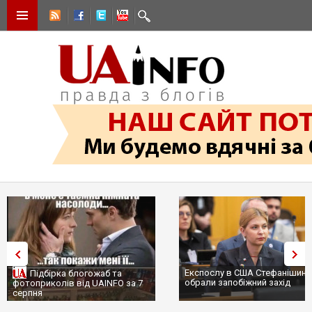
Експослу в США Стефанішині
Підбірка блогожаб та
обрали запобіжний захід
фотоприколів від UAINFO за 7
серпня