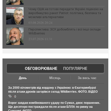
Чому США не готові передати Україні ліцензію на
виробництво ракет Patriot: політика, безпека та
можливі альтернативи
03.08.2026 20:24
Перспектива: ЗСУ добомблять і всі інші склади
Wildberries
23.07.2026 11:31
ОБГОВОРЮВАНЕ
|
ПОПУЛЯРНЕ
День
Місяць
За весь час
За 2000 кілометрів від кордону з Україною: в Єкатеринбурзі
після атаки дронів загорівся склад Wildberries. ФОТО. ВІДЕО
0
Ворог завдав комбінованого удару по Сумах, двоє поранених.
Ще десятеро постраждали після атаки БПЛА по ринку на
Сумщині. ФОТО