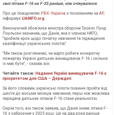
свої літаки F-16 на F-35 раніше, ніж очікувалося.
Про це повідомляє
РБК-Україна
з посиланням на
AP
,
інформує
UAINFO.org
.
Виконуючий обов'язки міністра оборони Троелс Лунд
Поульсен зазначив, що Данія, яка є членом НАТО,
"зробила крок щодо початку навчання та підвищення
кваліфікації українських пілотів".
"Ми також розглянемо, чи варто робити конкретну
пожертву Україні датських винищувачів F-16 і скільки
їх має бути", - сказав він.
Читайте також:
Надання Україні винищувачів F-16 є
пріоритетом для США – Держдеп
За його словами, українські пілоти повинні пройти від
шести до восьми місяців навчання, перш ніж можлива
передача датських літаків F-16 стане реальністю.
Окрім того, він також заявив, що Данія зніме літаки F-
16 з озброєння у 2025 році. Це на два роки раніше