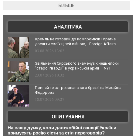
БІЛЬШЕ
АНАЛІТИКА
Кремль не готовий до компромісів і прагне
досягти своїх цілей війною, - Foreign Affairs
03.08.2026 13:02
Звільнення Сирського знаменує кінець епохи
"старої гвардії" в українській армії — NYT
23.07.2026 10:32
Повний текст резонансного брифінга Михайла
Федорова
18.07.2026 09:27
ОПИТУВАННЯ
На вашу думку, коли далекобійні санкції України
примусять росію сісти за стіл переговорів?