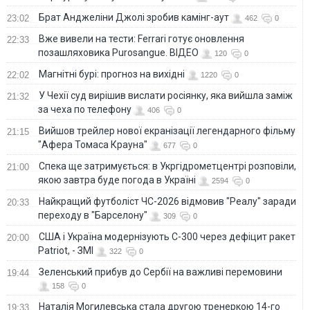
Брат Анджеліни Джолі зробив камінг-аут
23:02
462
0
Вже вивели на тести: Ferrari готує оновлення
22:33
позашляховика Purosangue. ВІДЕО
120
0
Магнітні бурі: прогноз на вихідні
22:02
1220
0
У Чехії суд вирішив вислати росіянку, яка вийшла заміж
21:32
за чеха по телефону
406
0
Вийшов трейлер нової екранізації легендарного фільму
21:15
"Афера Томаса Крауна"
677
0
Спека ще затримується: в Укргідрометцентрі розповіли,
21:00
якою завтра буде погода в Україні
2594
0
Найкращий футболіст ЧС-2026 відмовив "Реалу" заради
20:33
переходу в "Барселону"
309
0
США і Україна модернізують С-300 через дефіцит ракет
20:00
Patriot, - ЗМІ
322
0
Зеленський прибув до Сербії на важливі перемовини
19:44
158
0
Наталія Могилевська стала другою тренеркою 14-го
19:33