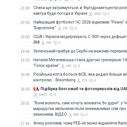
Спека ще затримується: в Укргідрометцентрі роз
21:00
завтра буде погода в Україні
1520
0
Найкращий футболіст ЧС-2026 відмовив "Реалу" 
20:33
"Барселону"
232
0
США і Україна модернізують С-300 через дефіцит р
20:00
ЗМІ
262
0
Зеленський прибув до Сербії на важливі перемо
19:44
Наталія Могилевська стала другою тренеркою 14
19:33
"Голос країни"
143
0
Російська еліта боїться ФСБ, яка дедалі більше в
19:00
контролю, - Bloomberg
271
0
Підбірка блогожаб та фотоприколів від UAI
18:30
11623
0
"Вони воюють, самі хочуть воювати, бо дурні": у 
18:01
маршрутки звільнили після зневажливих слів про
захисників. ВІДЕО
309
0
Флеш розповів, чому РЕБ не може відхиляти балі
17:44