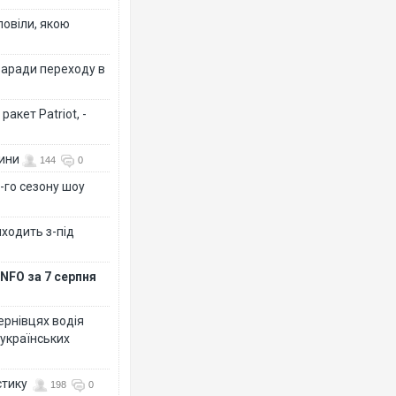
повіли, якою
заради переходу в
акет Patriot, -
вини
144
0
-го сезону шоу
иходить з-під
NFO за 7 серпня
Чернівцях водія
 українських
стику
198
0