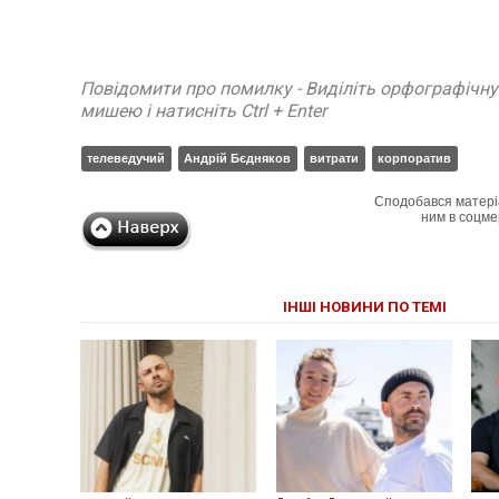
Повідомити про помилку - Виділіть орфографічн
мишею і натисніть Ctrl + Enter
телеведучий
Андрій Бєдняков
витрати
корпоратив
Сподобався матері
ним в соцме
ІНШІ НОВИНИ ПО ТЕМІ