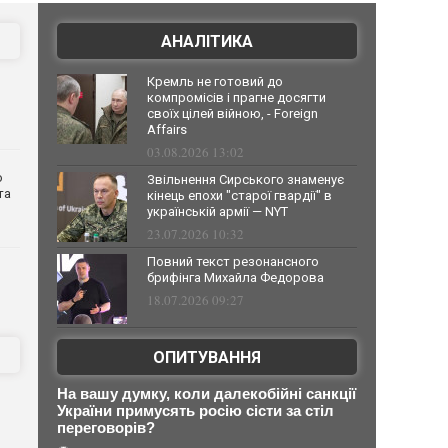
АНАЛІТИКА
Кремль не готовий до
компромісів і прагне досягти
своїх цілей війною, - Foreign
Affairs
03.08.2026 13:02
о
Звільнення Сирського знаменує
та
кінець епохи "старої гвардії" в
українській армії — NYT
23.07.2026 10:32
Повний текст резонансного
брифінга Михайла Федорова
18.07.2026 09:27
ОПИТУВАННЯ
На вашу думку, коли далекобійні санкції
України примусять росію сісти за стіл
переговорів?