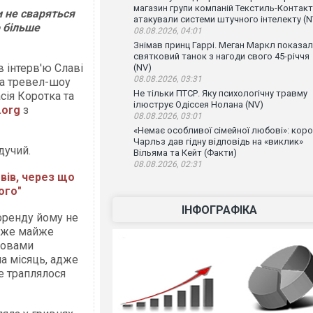
магазин групи компаній Текстиль-Контакт
и не сваряться
атакували системи штучного інтелекту (N
о більше
08.08.2026, 04:01
Знімав принц Гаррі. Меган Маркл показа
святковий танок з нагоди свого 45-річчя
 інтерв'ю Славі
(NV)
08.08.2026, 03:31
рка тревел-шоу
Не тільки ПТСР. Яку психологічну травму
сія Коротка та
ілюструє Одіссея Нолана (NV)
.org
з
08.08.2026, 03:01
«Немає особливої сімейної любові»: кор
Чарльз дав гідну відповідь на «виклик»
дучий.
Вільяма та Кейт (Факти)
08.08.2026, 02:31
вів, через що
ого"
ІНФОГРАФІКА
 оренду йому не
адже майже
словами
на місяць, адже
е траплялося