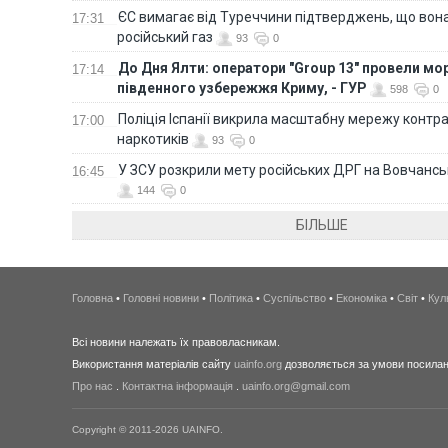
ЄС вимагає від Туреччини підтверджень, що вона
17:31
російський газ
93
0
До Дня Ялти: оператори "Group 13" провели мо
17:14
південного узбережжя Криму, - ГУР
598
0
Поліція Іспанії викрила масштабну мережу контра
17:00
наркотиків
93
0
У ЗСУ розкрили мету російських ДРГ на Вовчанс
16:45
144
0
БІЛЬШЕ
Головна
•
Головні новини
•
Політика
•
Суспільство
•
Економіка
•
Світ
•
Кул
Всі новини належать їх правовласникам.
Використання матеріалів сайту
uainfo.org
дозволяється за умови посиланн
Про нас
.
Контактна інформація
.
uainfo.org@gmail.com
Copyright © 2011-2026 UAINFO.