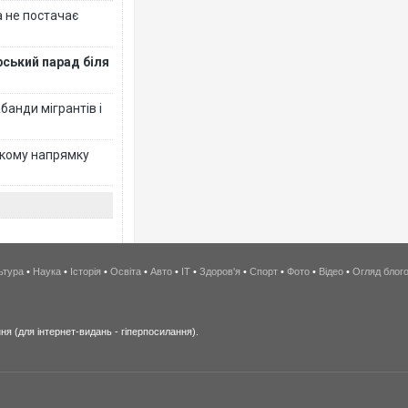
 не постачає
рський парад біля
банди мігрантів і
ькому напрямку
ьтура
•
Наука
•
Історія
•
Освіта
•
Авто
•
IT
•
Здоров'я
•
Спорт
•
Фото
•
Відео
•
Огляд блог
я (для інтернет-видань - гіперпосилання).