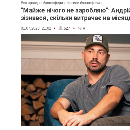
Вся правда з блогосфери
»
Новини блогосфери
»
"Майже нічого не заробляю": Андр
зізнався, скільки витрачає на місяц
•
•
01.07.2023, 21:02
527
0