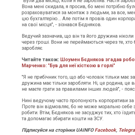
"Були два місяці, коли я не заробляв. Настя зароб
Вона мені скидала, я просив, бо мені потрібно бул
розраховуватися за монтаж з людьми, за все, мен
цю бухгалтерію.... Але потім я провів один корпор
на свої місця", - зізнався Бєдняков.
Ведучий зазначив, що він та його дружина ніколи
через гроші. Вони не переймаються через те, хто
заробляє.
Читайте також:
Шоумен Бєдняков згадав робо
Марченко: "Був для неї кісткою в горлі"
"Я не прибічник того, що або чоловік тільки має з
дружина має тільки заробляти. Ні, це родина, це 
не маєте грати за правилами інших людей", - поя
Нині ведучому часто пропонують корпоративи за
Проте він відмовляє, бо не може морально себе 
робити. Втім, Бєдняков не засуджує тих, хто їзди
та допомагає збирати кошти на ЗСУ.
Підписуйся на сторінки UAINFO
Facebook
,
Telegr