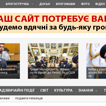
БЛОГОСТРІЧКА
ДОСЬЄ
БЛОГОЖАБИ
ФОТО
ВІДЕО
ефанішиній
Трамп не передасть Україні
Вибух у рес
захід
сотні ракет до Patriot, бо у США
ціллю був г
...
пр...
АДЗВИЧАЙНІ ПОДІЇ
СВІТ
КУЛЬТУРА
ЗНАННЯ
ТАРИФИ
ПОДВИГИ УКРАЇНЦІВ