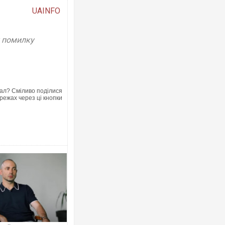
UAINFO
у помилку
Ворог завдав комбінованого удару по
двоє поранених. Ще десятеро постра
після атаки БПЛА по ринку на Сумщині
ал? Сміливо поділися
режах через ці кнопки
Вже вивели на тести: Ferrari готує оно
позашляховика Purosangue. ВІДЕО