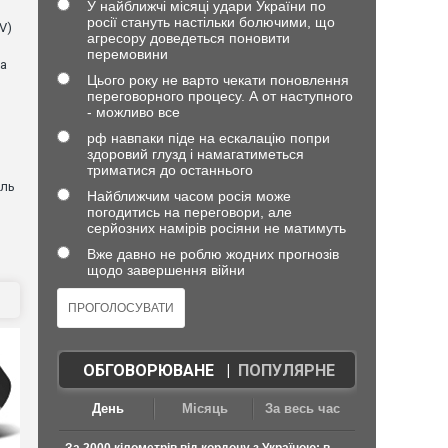
У найближчі місяці удари України по
росії стануть настільки болючими, що
V)
агресору доведеться поновити
перемовини
ла
Цього року не варто чекати поновлення
переговорного процесу. А от наступного
- можливо все
рф навпаки піде на ескалацію попри
здоровий глузд і намагатиметься
триматися до останнього
оль
Найближчим часом росія може
погодитись на переговори, але
серйозних намірів росіяни не матимуть
Вже давно не роблю жодних прогнозів
щодо завершення війни
ОБГОВОРЮВАНЕ
|
ПОПУЛЯРНЕ
День
Місяць
За весь час