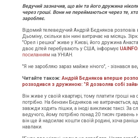
Ведучий зазначив, що він та його дружина нікол
через гроші. Вони не переймаються через те, хт
заробляє.
Відомий телеведучий Андрій Бєдняков розповів в
Дьоміну, скільки він нині витрачає на місяць. Зі
"Орел і решка" живе у Києві, його дружина Анаста
двоє дітей перебувають у США, інформує
UAINFO
посиланням
на УНІАН.
"Я не заробляю зараз майже нічого", - зізнався ве
Читайте також:
Андрій Бєдняков вперше розпо
розходився з дружиною: "Я дозволяв собі зайв
Він живе у своїй квартирі, тому платити гроші на
потрібно. На бензин Бєдняков не витрачається, 
завжди ходить пішки, а іноді викликає таксі. За 
ведучого, йому потрібно понад 20 тисяч гривень 
він ще й надсилає кошти своїй родині, хоча раніш
навпаки.