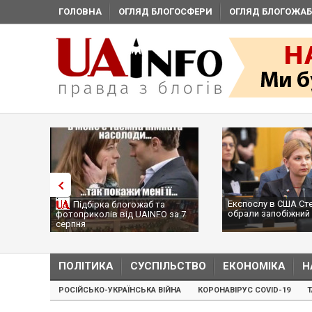
ГОЛОВНА
ОГЛЯД БЛОГОСФЕРИ
ОГЛЯД БЛОГОЖАБ
Експослу в США Ст
Підбірка блогожаб та
обрали запобіжний 
фотоприколів від UAINFO за 7
серпня
ПОЛІТИКА
СУСПІЛЬСТВО
ЕКОНОМІКА
Н
РОСІЙСЬКО-УКРАЇНСЬКА ВІЙНА
КОРОНАВІРУС COVID-19