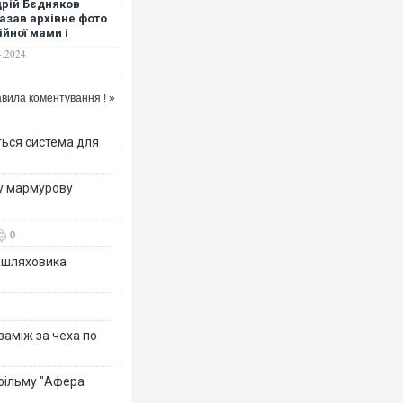
рій Бєдняков
азав архівне фото
ійної мами і
рушливо звернувся
4.2024
неї у роковини її
рті
вила коментування ! »
ться система для
ву мармурову
0
зашляховика
 заміж за чеха по
 фільму "Афера