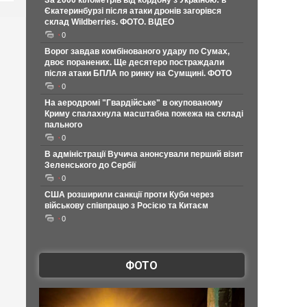
За 2000 кілометрів від кордону з Україною: в
Єкатеринбурзі після атаки дронів загорівся
склад Wildberries. ФОТО. ВІДЕО
0
Ворог завдав комбінованого удару по Сумах,
двоє поранених. Ще десятеро постраждали
після атаки БПЛА по ринку на Сумщині. ФОТО
0
На аеродромі "Гвардійське" в окупованому
Криму спалахнула масштабна пожежа на складі
пального
0
В адміністрації Вучича анонсували перший візит
Зеленського до Сербії
0
США розширили санкції проти Куби через
військову співпрацю з Росією та Китаєм
0
ФОТО