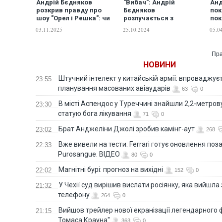
Андрій Бєдняков
"Вибач": Андрій
Анд
розкрив правду про
Бєдняков
пок
шоу "Орел і Решка": чи
розлучається з
пок
був сценарій і як
дружиною після 16
зво
03.11.2025
25.10.2024
05.0
працювала "золота
років шлюбу
до 
картка"
сме
Пра
НОВИНИ
Штучний інтелект у китайській армії: впроваджує
23:55
планування масованих авіаударів
63
0
В місті Аспендос у Туреччині знайшли 2,2-метро
23:30
статую бога лікування
71
0
Брат Анджеліни Джолі зробив камінг-аут
23:02
268
Вже вивели на тести: Ferrari готує оновлення по
22:33
Purosangue. ВІДЕО
80
0
Магнітні бурі: прогноз на вихідні
22:02
152
0
У Чехії суд вирішив вислати росіянку, яка вийшла
21:32
телефону
264
0
Вийшов трейлер нової екранізації легендарного
21:15
Томаса Крауна"
363
0