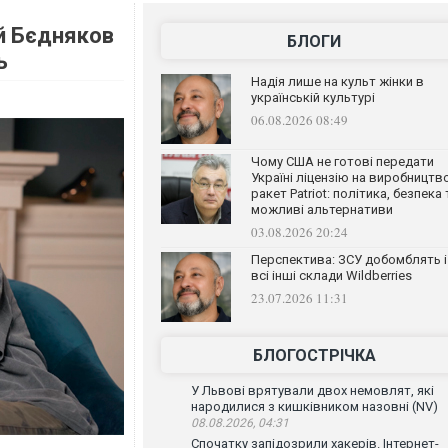
ій Бєдняков
БЛОГИ
ь
Надія лише на культ жінки в
українській культурі
06.08.2026 08:49
Чому США не готові передати
Україні ліцензію на виробництв
ракет Patriot: політика, безпека 
можливі альтернативи
03.08.2026 20:24
Перспектива: ЗСУ добомблять і
всі інші склади Wildberries
23.07.2026 11:31
БЛОГОСТРІЧКА
У Львові врятували двох немовлят, які
народилися з кишківником назовні (NV)
08.08.2026, 04:31
Спочатку запідозрили хакерів. Інтернет-