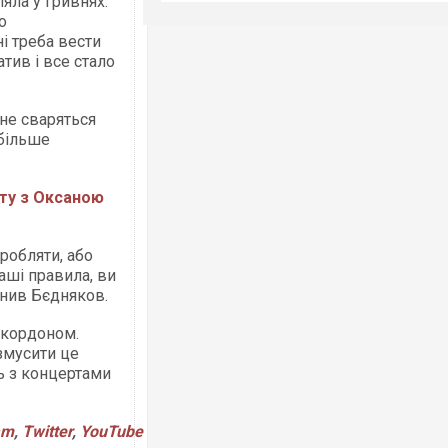
ляла у гривнях.
о
і треба вести
атив і все стало
 не сваряться
 більше
ту з Оксаною
аробляти, або
ваші правила, ви
снив Бєдняков.
 кордоном.
змусити це
ть з концертами
am
,
Twitter
,
YouTube