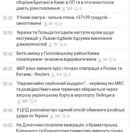
оборони Британії в Києві: в ОП та в оточенні посла
дають різні пояснення
203
0
У Києві завтра - сильна спека, +37+39 градусів. -
21:02
синоптикиня
53
0
Україна та Польща погодили наступні кроки щодо
20:53
ексгумацій: у Львові підбили підсумки виконання
домовленостей
79
0
Витік аміаку у Голосіївському районі Києва
20:42
локалізували: чи можна відкривати вікна
68
0
ФБР різко змінило курс і почало співпрацю з Росією та
20:32
Китаєм, - Reuters
372
0
"Надзвичайно серйозний інцидент", - керівництво МВС
20:16
та розвідка Німеччини терміново збираються через
загрозу українському борту в аеропорту Лейпцига
509
0
У ЦПД розповіли про єдиний спосіб обмежити російські
20:00
удари по Україні
241
0
На Донеччині посилили евакуацію: з Краматорська,
19:53
Біленького та Красноторки примусово вивезуть понад