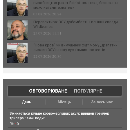
виробництво ракет Patriot: політика, безпека та
можливі альтернативи
03.08.2026 20:24
Перспектива: ЗСУ добомблять і всі інші склади
Wildberries
23.07.2026 11:31
“Нова кров” чи вимушений хід? Чому Драпатий
очолив ЗСУ на піку суспільних протестів
22.07.2026 20:36
ОБГОВОРЮВАНЕ
|
ПОПУЛЯРНЕ
День
Місяць
За весь час
Змикається кільце кровожерливих акул: вийшов трейлер
трилера "Хижі води"
0