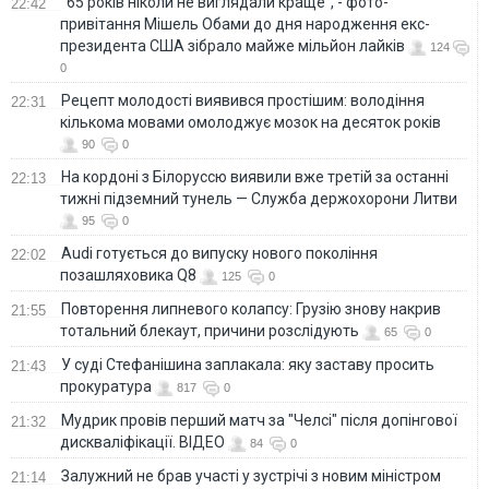
"65 років ніколи не виглядали краще", - фото-
22:42
привітання Мішель Обами до дня народження екс-
президента США зібрало майже мільйон лайків
124
0
Рецепт молодості виявився простішим: володіння
22:31
кількома мовами омолоджує мозок на десяток років
90
0
На кордоні з Білоруссю виявили вже третій за останні
22:13
тижні підземний тунель — Служба держохорони Литви
95
0
Audi готується до випуску нового покоління
22:02
позашляховика Q8
125
0
Повторення липневого колапсу: Грузію знову накрив
21:55
тотальний блекаут, причини розслідують
65
0
У суді Стефанішина заплакала: яку заставу просить
21:43
прокуратура
817
0
Мудрик провів перший матч за "Челсі" після допінгової
21:32
дискваліфікації. ВІДЕО
84
0
Залужний не брав участі у зустрічі з новим міністром
21:14