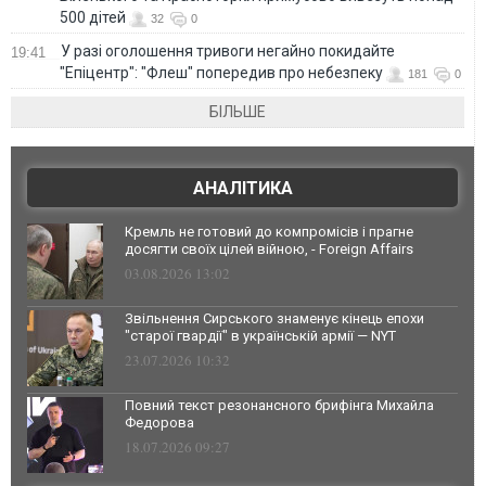
500 дітей
32
0
У разі оголошення тривоги негайно покидайте
19:41
"Епіцентр": "Флеш" попередив про небезпеку
181
0
БІЛЬШЕ
АНАЛІТИКА
Кремль не готовий до компромісів і прагне
досягти своїх цілей війною, - Foreign Affairs
03.08.2026 13:02
Звільнення Сирського знаменує кінець епохи
"старої гвардії" в українській армії — NYT
23.07.2026 10:32
Повний текст резонансного брифінга Михайла
Федорова
18.07.2026 09:27