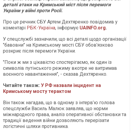
деталі атаки на Кримський міст після перемоги
України у війні проти Росії.
Про це речник СБУ Артем Дехтяренко повідомив у
коментарі
РБК-Україна
, інформує
UAINFO.org
.
У спецслужбі зазначили, що всі деталі щодо організації
"бавовни" на Кримському мості СБУ обов’язково
розкриє після перемоги України.
"Поки ж ми з цікавістю спостерігаємо, як один із
символів путінського режиму вкотре не витримав
воєнного навантаження", - сказав Дехтяренко.
Читайте також:
У РФ назвали інцидент на
Кримському мосту терактом
Він також нагадав, що в одному з інтерв’ю голова
спецслужби Василь Малюк заявляв, що норми
міжнародного права, аналіз оперативної обстановки та
традиції ведення війни дозволяють перерізати
логістичні шляхи противника.