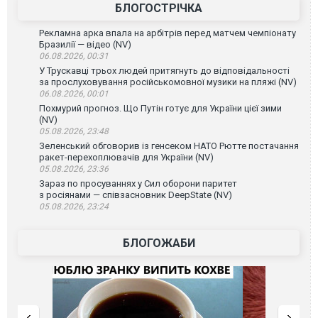
БЛОГОСТРІЧКА
Рекламна арка впала на арбітрів перед матчем чемпіонату
Бразилії — відео (NV)
06.08.2026, 00:31
У Трускавці трьох людей притягнуть до відповідальності
за прослуховування російськомовної музики на пляжі (NV)
06.08.2026, 00:01
Похмурий прогноз. Що Путін готує для України цієї зими
(NV)
05.08.2026, 23:48
Зеленський обговорив із генсеком НАТО Рютте постачання
ракет-перехоплювачів для України (NV)
05.08.2026, 23:36
Зараз по просуваннях у Сил оборони паритет
з росіянами — співзасновник DeepState (NV)
05.08.2026, 23:24
БЛОГОЖАБИ