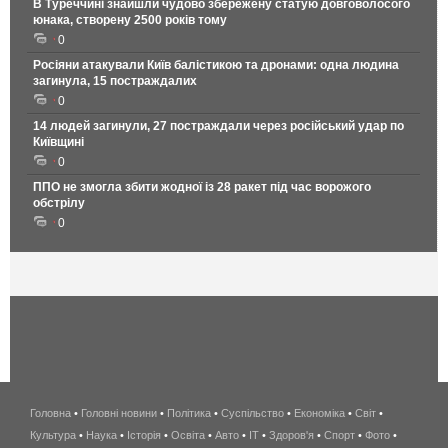
В Туреччині знайшли чудово збережену статую довговолосого
юнака, створену 2500 років тому
0
Росіяни атакували Київ балістикою та дронами: одна людина
загинула, 15 постраждалих
0
14 людей загинули, 27 постраждали через російський удар по
Київщині
0
ППО не змогла збити жодної із 28 ракет під час ворожого
обстрілу
0
Головна
•
Головні новини
•
Політика
•
Суспільство
•
Економіка
беспроводной
•
Світ
•
Культура
•
Наука
•
Історія
•
Освіта
•
Авто
•
IT
•
Здоров'я
интернет
•
Спорт
•
Фото
•