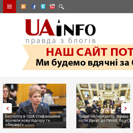
Експослу в США Стефанішиній
Трамп не передасть Україні
вручили нову підозру та
сотні ракет до Patriot, бо у С
обирають...
...