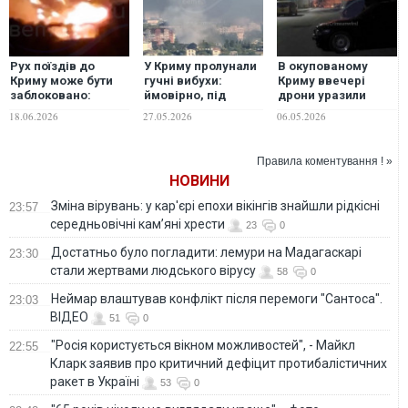
Рух поїздів до
У Криму пролунали
В окупованому
Криму може бути
гучні вибухи:
Криму ввечері
заблоковано:
ймовірно, під
дрони уразили
дрони вночі
атакою був штаб
будівлю ФСБ Росії
18.06.2026
27.05.2026
06.05.2026
атакували
Чорноморського
– Кримський вітер
найважливіший
флоту РФ –
залізничний міст
Кримський вітер
Правила коментування ! »
через Північно-
НОВИНИ
Кримський канал.
ВІДЕО
Зміна вірувань: у кар'єрі епохи вікінгів знайшли рідкісні
23:57
середньовічні кам’яні хрести
23
0
Достатньо було погладити: лемури на Мадагаскарі
23:30
стали жертвами людського вірусу
58
0
Неймар влаштував конфлікт після перемоги "Сантоса".
23:03
ВІДЕО
51
0
"Росія користується вікном можливостей", - Майкл
22:55
Кларк заявив про критичний дефіцит протибалістичних
ракет в Україні
53
0