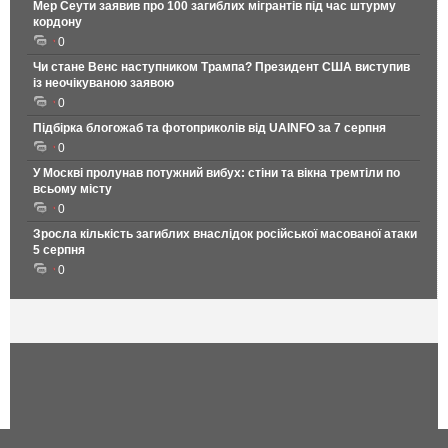
Мер Сеути заявив про 100 загиблих мігрантів під час штурму
кордону
0
Чи стане Венс наступником Трампа? Президент США виступив
із неочікуваною заявою
0
Підбірка блогожаб та фотоприколів від UAINFO за 7 серпня
0
У Москві пролунав потужний вибух: стіни та вікна тремтіли по
всьому місту
0
Зросла кількість загиблих внаслідок російської масованої атаки
5 серпня
0