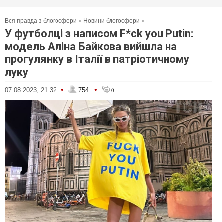
Вся правда з блогосфери
»
Новини блогосфери
»
У футболці з написом F*ck you Putin:
модель Аліна Байкова вийшла на
прогулянку в Італії в патріотичному
луку
•
•
07.08.2023, 21:32
754
0