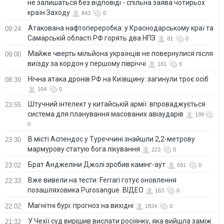
не залишаться без відповіді - спільна заява чотирьох
країн Заходу
843
0
Атакована нафтопереробка: у Краснодарському краї та
09:24
Самарській області РФ горять два НПЗ
81
0
Майже чверть мільйона українців не повернулися після
09:00
виїзду за кордон у першому півріччі
181
0
Нічна атака дронів РФ на Київщину: загинули троє осіб
08:39
104
0
Штучний інтелект у китайській армії: впроваджується
23:55
система для планування масованих авіаударів
199
0
В місті Аспендос у Туреччині знайшли 2,2-метрову
23:30
мармурову статую бога лікування
223
0
Брат Анджеліни Джолі зробив камінг-аут
23:02
691
0
Вже вивели на тести: Ferrari готує оновлення
22:33
позашляховика Purosangue. ВІДЕО
163
0
Магнітні бурі: прогноз на вихідні
22:02
1834
0
У Чехії суд вирішив вислати росіянку, яка вийшла заміж
21:32