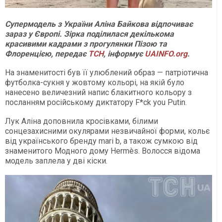
Супермодель з України Аліна Байкова відпочиває
зараз у Європі. Зірка поділилася декількома
красивими кадрами з прогулянки Пізою та
Флоренцією, передає
ТСН
, інформує
UAINFO.org
.
На знаменитості був її улюблений образ — патріотична
футболка-сукня у жовтому кольорі, на якій було
нанесено величезний напис блакитного кольору з
посланням російському диктатору F*ck you Putin.
Лук Аліна доповнила кросівками, білими
сонцезахисними окулярами незвичайної форми, кольє
від українського бренду mari b, а також сумкою від
знаменитого Модного дому Hermès. Волосся відома
модель заплела у дві кіски.