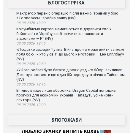
БЛОГОСТРІЧКА
Макгрегор переніс операцію після важкої травми у бою
з Голловеєм і зробив заяву (NV)
08.08.2026, 13:00
Колумбійські картелі намагаються відправити своїх
бойовиків в Україну, щоб навчитися працювати
з дронами — FT (NV)
08.08.2026, 12:45
«Людське сафарі» Путіна. Війна дронів може вийти за межі
поля бою і ніхто у світі до цього не готовий — Енн Епплбаум
(NV)
08.08.2026, 12:30
«У його роботі було багато дірок»: дядько Ф’юрі закликав
Джошуа провести ще один бій перед зустріччю з Тайсоном
(NV)
08.08.2026, 12:15
В плюс вийде лише оборонка. Dragon Capital погіршив
прогноз для економіки України — впадуть усі «мирні»
сектори (NV)
08.08.2026, 12:00
БЛОГОЖАБИ