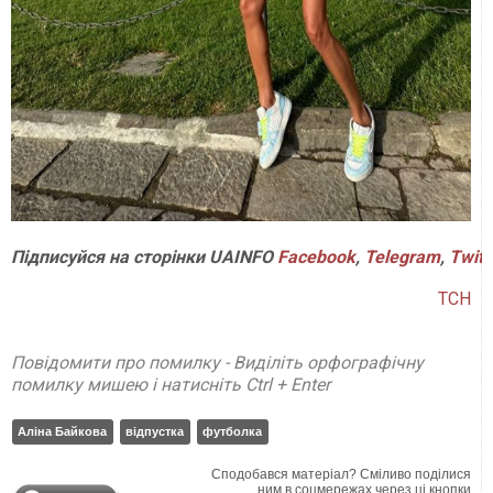
Підписуйся на сторінки UAINFO
Facebook
,
Telegram
,
Twitt
ТСН
Повідомити про помилку - Виділіть орфографічну
помилку мишею і натисніть Ctrl + Enter
Аліна Байкова
відпустка
футболка
Сподобався матеріал? Сміливо поділися
ним в соцмережах через ці кнопки