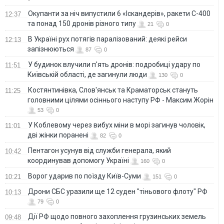
Окупанти за ніч випустили 6 «Іскандерів», ракети С-400
12:37
та понад 150 дронів різного типу
21
0
В Україні рух потягів паралізований: деякі рейси
12:13
запізнюються
87
0
У будинок влучили п'ять дронів: подробиці удару по
11:51
Київській області, де загинули люди
130
0
Костянтинівка, Слов'янськ та Краматорськ стануть
11:25
головними цілями осіннього наступу РФ - Максим Жорін
53
0
У Коблевому через вибух міни в морі загинув чоловік,
11:01
дві жінки поранені
82
0
Пентагон усунув від служби генерала, який
10:42
координував допомогу Україні
160
0
Ворог ударив по поїзду Київ-Суми
10:21
151
0
Дрони СБС уразили ще 12 суден "тіньового флоту" РФ
10:13
79
0
Дії РФ щодо повного захоплення грузинських земель
09:48