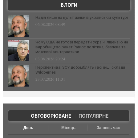
БЛОГИ
Надія лише на культ жінки в українській культурі
06.08.2026 08:49
Чому США не готові передати Україні ліцензію на
виробництво ракет Patriot: політика, безпека та
можливі альтернативи
03.08.2026 20:24
Перспектива: ЗСУ добомблять і всі інші склади
Wildberries
23.07.2026 11:31
ОБГОВОРЮВАНЕ
|
ПОПУЛЯРНЕ
День
Місяць
За весь час