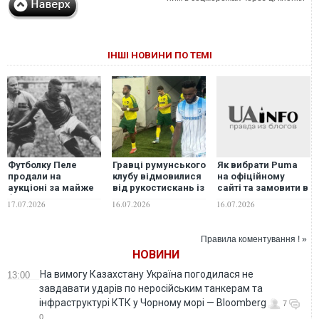
ІНШІ НОВИНИ ПО ТЕМІ
Футболку Пеле
Гравці румунського
Як вибрати Puma
продали на
клубу відмовилися
на офіційному
аукціоні за майже
від рукостискань із
сайті та замовити в
$5 мільйонів
командою з
Україну
17.07.2026
16.07.2026
16.07.2026
Білорусі в Лізі
чемпіонів
Правила коментування ! »
НОВИНИ
На вимогу Казахстану Україна погодилася не
13:00
завдавати ударів по неросійським танкерам та
інфраструктурі КТК у Чорному морі — Bloomberg
7
0