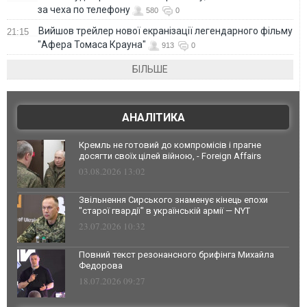
за чеха по телефону
580
0
Вийшов трейлер нової екранізації легендарного фільму
21:15
"Афера Томаса Крауна"
913
0
БІЛЬШЕ
АНАЛІТИКА
Кремль не готовий до компромісів і прагне
досягти своїх цілей війною, - Foreign Affairs
03.08.2026 13:02
Звільнення Сирського знаменує кінець епохи
"старої гвардії" в українській армії — NYT
23.07.2026 10:32
Повний текст резонансного брифінга Михайла
Федорова
18.07.2026 09:27