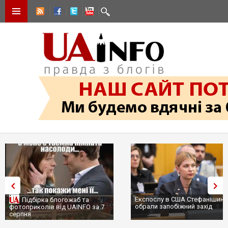
Експослу в США Стефанішині
Підбірка блогожаб та
обрали запобіжний захід
фотоприколів від UAINFO за 7
серпня