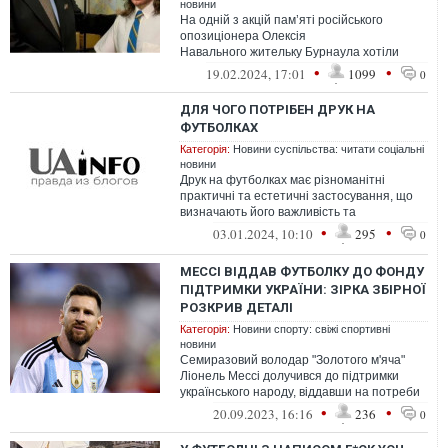
новини
На одній з акцій пам’яті російського
опозиціонера Олексія
Навального жительку Бурнаула хотіли
затримати за футболку із зображенням
•
•
19.02.2024, 17:01
1099
0
американського комі...
ДЛЯ ЧОГО ПОТРІБЕН ДРУК НА
ФУТБОЛКАХ
Категорія:
Новини суспільства: читати соціальні
новини
Друк на футболках має різноманітні
практичні та естетичні застосування, що
визначають його важливість та
популярність.
•
•
03.01.2024, 10:10
295
0
МЕССІ ВІДДАВ ФУТБОЛКУ ДО ФОНДУ
ПІДТРИМКИ УКРАЇНИ: ЗІРКА ЗБІРНОЇ
РОЗКРИВ ДЕТАЛІ
Категорія:
Новини спорту: свіжі спортивні
новини
Семиразовий володар "Золотого м'яча"
Ліонель Мессі долучився до підтримки
українського народу, віддавши на потреби
платформи UNITED24 футболку збірної...
•
•
20.09.2023, 16:16
236
0