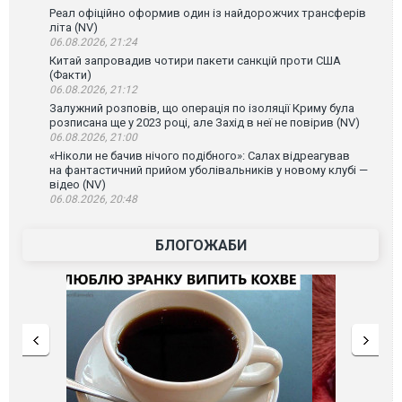
Реал офіційно оформив один із найдорожчих трансферів
літа (NV)
06.08.2026, 21:24
Китай запровадив чотири пакети санкцій проти США
(Факти)
06.08.2026, 21:12
Залужний розповів, що операція по ізоляції Криму була
розписана ще у 2023 році, але Захід в неї не повірив (NV)
06.08.2026, 21:00
«Ніколи не бачив нічого подібного»: Салах відреагував
на фантастичний прийом уболівальників у новому клубі —
відео (NV)
06.08.2026, 20:48
БЛОГОЖАБИ