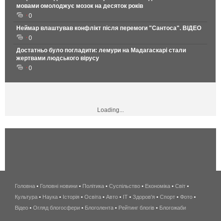
мовами омолоджує мозок на десяток років
0
Неймар влаштував конфлікт після перемоги "Сантоса". ВІДЕО
0
Достатньо було погладити: лемури на Мадагаскарі стали
жертвами людського вірусу
0
Loading...
Головна
•
Головні новини
•
Політика
•
Суспільство
•
Економіка
беспроводной
•
Світ
•
Культура
•
Наука
•
Історія
•
Освіта
•
Авто
•
IT
•
Здоров'я
интернет
•
Спорт
•
Фото
•
Відео
•
Огляд блогосфери
•
Блоголента
•
Рейтинг блогів
киев
•
Блогожаби
и