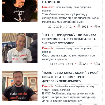
НАПИСАНО
Категорія:
Новини спорту: свіжі спортивні
новини
Усик з'явився на ринзі у Ер-Ріяді у
скандальній футболці з написом грецькою
мовою, що має релігійний зміст
•
•
22.12.2024, 10:12
1924
0
"ПУТІН - ПРИДУРОК", - ЛИТОВСЬКА
СПОРТСМЕНКА, ЯКУ ПОКАРАЛИ ЗА
"НЕ ТАКУ" ФУТБОЛКУ
Категорія:
Новини спорту: свіжі спортивні
новини
Спортсменка жорстко висловилася про
господаря Кремля
•
•
14.12.2024, 23:21
661
0
"MAKE RUSSIA SMALL AGAIN". У РОСІЇ
ВИБУХНУЛИ ГНІВОМ ЧЕРЕЗ
ФУТБОЛКУ ЗЕЛЕНСЬКОГО
Категорія:
Політичні новини України та світу:
читати новини політики
В МЗС Росії гнівно відреагували на той
факт, що президент України Володимир
Зеленський під час вечірнього
відеозвернення був одягнутий у футболку