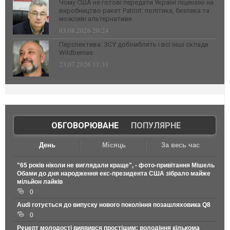
Чому США не готові передати Україні ліцензію на
виробництво ракет Patriot: політика, безпека та
можливі альтернативи
03.08.2026 20:24
Перспектива: ЗСУ добомблять і всі інші склади
Wildberries
23.07.2026 11:31
ОБГОВОРЮВАНЕ
|
ПОПУЛЯРНЕ
День
Місяць
За весь час
"65 років ніколи не виглядали краще", - фото-привітання Мішель
Обами до дня народження екс-президента США зібрало майже
мільйон лайків
0
Audi готується до випуску нового покоління позашляховика Q8
0
Рецепт молодості виявився простішим: володіння кількома