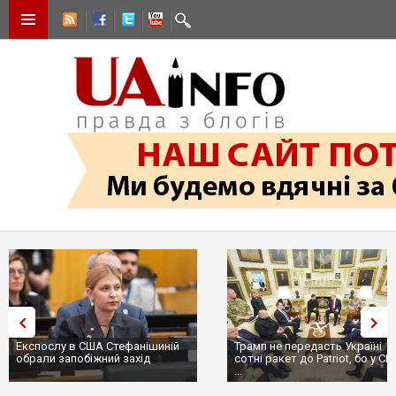
Експослу в США Стефанішиній
Трамп не передасть Україні
обрали запобіжний захід
сотні ракет до Patriot, бо у С
...