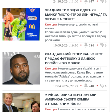
•
•
24.10.2024, 11:00
947
0
із н...
ЗРАДНИК ТИМОЩУК ОДЯГНУВ
МАЙКУ "МІСТО-ГЕРОЙ ЛЕНІНГРАД" ТА
ЗІГРАВ ЗА "ЗЕНІТ"
Категорія:
Новини спорту: свіжі спортивні
новини
Колишній капітан донецького "Шахтаря"
Анатолій Тимощук вкотре прогнувся перед
росіянами
•
•
10.09.2024, 16:30
684
0
СКАНДАЛЬНИЙ РЕПЕР КАНЬЄ ВЕСТ
ПРОДАЄ ФУТБОЛКУ З ЛАЙКОЮ
РОСІЙСЬКОЮ МОВОЮ
Категорія:
Новини культури в Україні та світі
Американський репер Каньє Вест, з яким
компанія "Adidas" розірвала всі контракти
та звинуватила у антисемітських
висловлюваннях, вирішив дати свою від...
•
•
12.04.2024, 22:27
740
0
У РФ СИЛОВИКИ ПЕРЕПЛУТАЛИ
АМЕРИКАНСЬКОГО КОМІКА
З НАВАЛЬНИМ. ФОТО
Категорія:
Новини в світі: читати останні світові