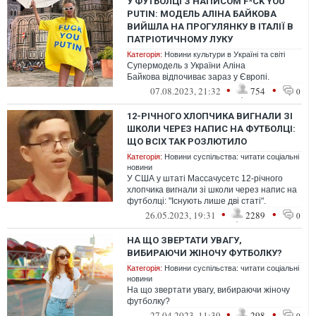
У ФУТБОЛЦІ З НАПИСОМ F*CK YOU
PUTIN: МОДЕЛЬ АЛІНА БАЙКОВА
ВИЙШЛА НА ПРОГУЛЯНКУ В ІТАЛІЇ В
ПАТРІОТИЧНОМУ ЛУКУ
Категорія:
Новини культури в Україні та світі
Супермодель з України Аліна
Байкова відпочиває зараз у Європі.
•
•
07.08.2023, 21:32
754
0
12-РІЧНОГО ХЛОПЧИКА ВИГНАЛИ ЗІ
ШКОЛИ ЧЕРЕЗ НАПИС НА ФУТБОЛЦІ:
ЩО ВСІХ ТАК РОЗЛЮТИЛО
Категорія:
Новини суспільства: читати соціальні
новини
У США у штаті Массачусетс 12-річного
хлопчика вигнали зі школи через напис на
футболці: "Існують лише дві статі".
•
•
26.05.2023, 19:31
2289
0
НА ЩО ЗВЕРТАТИ УВАГУ,
ВИБИРАЮЧИ ЖІНОЧУ ФУТБОЛКУ?
Категорія:
Новини суспільства: читати соціальні
новини
На що звертати увагу, вибираючи жіночу
футболку?
•
•
27.04.2023, 11:39
298
0