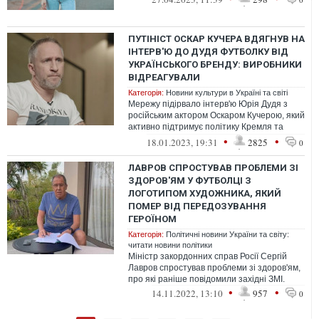
ПУТІНІСТ ОСКАР КУЧЕРА ВДЯГНУВ НА
ІНТЕРВ'Ю ДО ДУДЯ ФУТБОЛКУ ВІД
УКРАЇНСЬКОГО БРЕНДУ: ВИРОБНИКИ
ВІДРЕАГУВАЛИ
Категорія:
Новини культури в Україні та світі
Мережу підірвало інтерв'ю Юрія Дудя з
російським актором Оскаром Кучерою, який
активно підтримує політику Кремля та
війну в Україні.
•
•
18.01.2023, 19:31
2825
0
ЛАВРОВ СПРОСТУВАВ ПРОБЛЕМИ ЗІ
ЗДОРОВ'ЯМ У ФУТБОЛЦІ З
ЛОГОТИПОМ ХУДОЖНИКА, ЯКИЙ
ПОМЕР ВІД ПЕРЕДОЗУВАННЯ
ГЕРОЇНОМ
Категорія:
Політичні новини України та світу:
читати новини політики
Міністр закордонних справ Росії Сергій
Лавров спростував проблеми зі здоров'ям,
про які раніше повідомили західні ЗМІ.
•
•
14.11.2022, 13:10
957
0