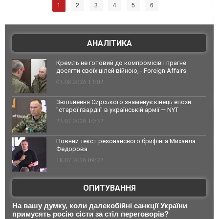
1
2
3
4
5
6
АНАЛІТИКА
Кремль не готовий до компромісів і прагне
досягти своїх цілей війною, - Foreign Affairs
03.08.2026 13:02
Звільнення Сирського знаменує кінець епохи
"старої гвардії" в українській армії — NYT
23.07.2026 10:32
Повний текст резонансного брифінга Михайла
Федорова
18.07.2026 09:27
ОПИТУВАННЯ
На вашу думку, коли далекобійні санкції України
примусять росію сісти за стіл переговорів?