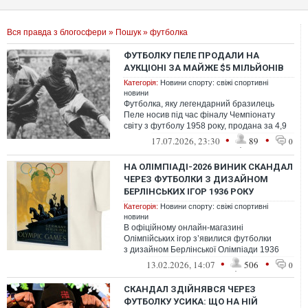
Вся правда з блогосфери
»
Пошук
» футболка
ФУТБОЛКУ ПЕЛЕ ПРОДАЛИ НА
АУКЦІОНІ ЗА МАЙЖЕ $5 МІЛЬЙОНІВ
Категорія:
Новини спорту: свіжі спортивні
новини
Футболка, яку легендарний бразилець
Пеле носив під час фіналу Чемпіонату
світу з футболу 1958 року, продана за 4,9
мільйона доларів США на аукціоні So...
•
•
17.07.2026, 23:30
89
0
НА ОЛІМПІАДІ-2026 ВИНИК СКАНДАЛ
ЧЕРЕЗ ФУТБОЛКИ З ДИЗАЙНОМ
БЕРЛІНСЬКИХ ІГОР 1936 РОКУ
Категорія:
Новини спорту: свіжі спортивні
новини
В офіційному онлайн‑магазині
Олімпійських ігор з’явилися футболки
з дизайном Берлінської Олімпіади 1936
року, яку нацистський режим
•
•
13.02.2026, 14:07
506
0
використовував для...
СКАНДАЛ ЗДІЙНЯВСЯ ЧЕРЕЗ
ФУТБОЛКУ УСИКА: ЩО НА НІЙ