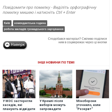
Повідомити про помилку - Виділіть орфографічну
помилку мишею і натисніть Ctrl + Enter
Київ
комендантська година
робота закладів громадського харчування
Сподобався матеріал? Сміливо поділися
ним в соцмережах через ці кнопки
ІНШІ НОВИНИ ПО ТЕМІ
У МЗС застерегли
У Кремлі після
Міноборони
хасидів, які
виборів можуть
уточнило, коли
планують відвідати
запровадити
"Резерв+"