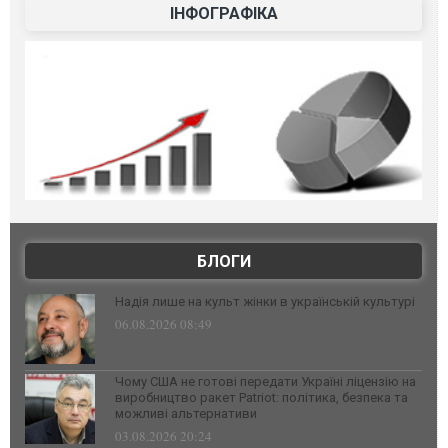
ІНФОГРАФІКА
БЛОГИ
Надія лише на культ жінки в українській культурі
06.08.2026 08:49
Чому США не готові передати Україні ліцензію на
виробництво ракет Patriot: політика, безпека та
можливі альтернативи
03.08.2026 20:24