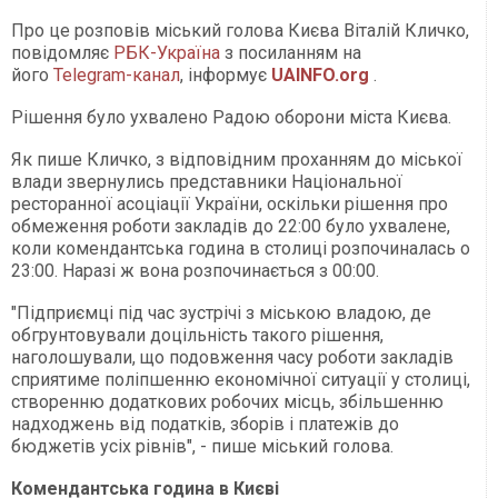
Про це розповів міський голова Києва Віталій Кличко,
повідомляє
РБК-Україна
з посиланням на
його
Telegram-канал
, інформує
UAINFO.org
.
Рішення було ухвалено Радою оборони міста Києва.
Як пише Кличко, з відповідним проханням до міської
влади звернулись представники Національної
ресторанної асоціації України, оскільки рішення про
обмеження роботи закладів до 22:00 було ухвалене,
коли комендантська година в столиці розпочиналась о
23:00. Наразі ж вона розпочинається з 00:00.
"Підприємці під час зустрічі з міською владою, де
обгрунтовували доцільність такого рішення,
наголошували, що подовження часу роботи закладів
сприятиме поліпшенню економічної ситуації у столиці,
створенню додаткових робочих місць, збільшенню
надходжень від податків, зборів і платежів до
бюджетів усіх рівнів", - пише міський голова.
Комендантська година в Києві