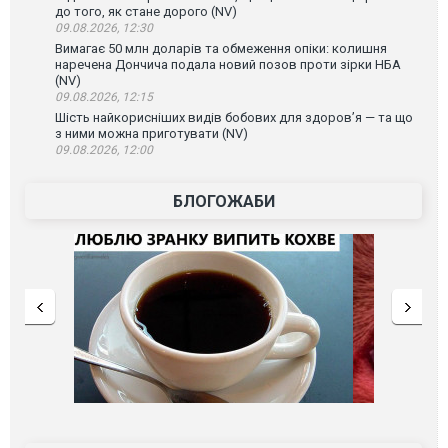
до того, як стане дорого (NV)
09.08.2026, 12:30
Вимагає 50 млн доларів та обмеження опіки: колишня
наречена Дончича подала новий позов проти зірки НБА
(NV)
09.08.2026, 12:15
Шість найкорисніших видів бобових для здоров’я — та що
з ними можна приготувати (NV)
09.08.2026, 12:00
БЛОГОЖАБИ