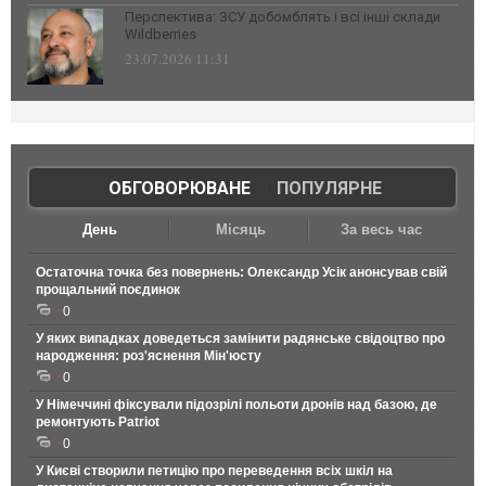
Перспектива: ЗСУ добомблять і всі інші склади
Wildberries
23.07.2026 11:31
ОБГОВОРЮВАНЕ
|
ПОПУЛЯРНЕ
День
Місяць
За весь час
Остаточна точка без повернень: Олександр Усік анонсував свій
прощальний поєдинок
0
У яких випадках доведеться замінити радянське свідоцтво про
народження: роз'яснення Мін'юсту
0
У Німеччині фіксували підозрілі польоти дронів над базою, де
ремонтують Patriot
0
У Києві створили петицію про переведення всіх шкіл на