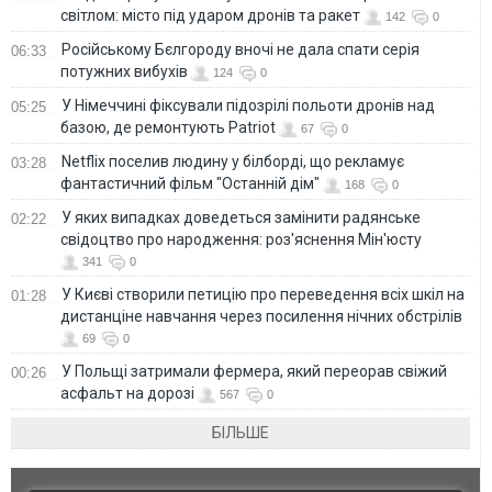
світлом: місто під ударом дронів та ракет
142
0
Російському Бєлгороду вночі не дала спати серія
06:33
потужних вибухів
124
0
У Німеччині фіксували підозрілі польоти дронів над
05:25
базою, де ремонтують Patriot
67
0
Netflix поселив людину у білборді, що рекламує
03:28
фантастичний фільм "Останній дім"
168
0
У яких випадках доведеться замінити радянське
02:22
свідоцтво про народження: роз'яснення Мін'юсту
341
0
У Києві створили петицію про переведення всіх шкіл на
01:28
дистанціне навчання через посилення нічних обстрілів
69
0
У Польщі затримали фермера, який переорав свіжий
00:26
асфальт на дорозі
567
0
БІЛЬШЕ