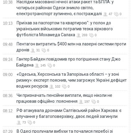
Наслідки масованої нічної атаки ракет та БПЛА: у
10:38
чотирьох районах Одеси зникло світло,
електротранспорт зупинено, є постраждалі
47
0
Приїхав за паспортом та квартирою": у полон до
10:13
українських військових потрапив тезка зіркового
футболіста Мохамеда Салаха
269
0
Пентагон витратить $400 млн на лазерні системи проти
09:48
дронів
31
0
Гантер Байден повідомив про погіршення стану Джо
09:24
Байдена
145
0
«Одеська, Херсонська та Запорізька області – у зоні
09:00
ризику»: експерт пояснив, чим загрожує Україні дефіцит
водних ресурсів
102
0
Чи призначать пенсійни виплати, якщо ніколи не
08:36
працював офіційно: пояснення
197
0
РФ атакувала дронами Салтівський район Харкова: є
08:12
влучання у багатоповерхівку, двоє людей загинули
73
0
В Одесі пролунали вибухи та почалися перебої зі
07:29