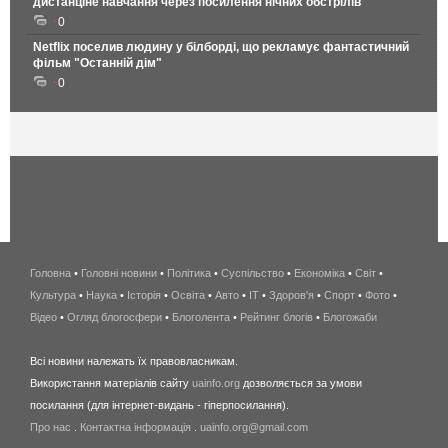
дистанціне навчання через посилення нічних обстрілів
0
Netflix поселив людину у білборді, що рекламує фантастичний
фільм "Останній дім"
0
Головна
•
Головні новини
•
Політика
•
Суспільство
•
Економіка
беспроводной
•
Світ
•
Культура
•
Наука
•
Історія
•
Освіта
•
Авто
•
IT
•
Здоров'я
интернет
•
Спорт
•
Фото
•
Відео
•
Огляд блогосфери
•
Блоголента
•
Рейтинг блогів
киев
•
Блогожаби
и
Всі новини належать їх правовласникам.
область
Використання матеріалів сайту
uainfo.org
дозволяється за умови
wimax
посилання (для інтернет-видань - гіперпосилання).
интернет
Про нас
.
Контактна інформація
.
uainfo.org@gmail.com
в