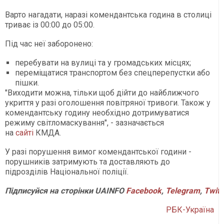
Варто нагадати, наразі комендантська година в столиці
триває із 00:00 до 05:00.
Під час неї заборонено:
перебувати на вулиці та у громадських місцях;
переміщатися транспортом без спецперепустки або
пішки.
"Виходити можна, тільки щоб дійти до найближчого
укриття у разі оголошення повітряної тривоги. Також у
комендантську годину необхідно дотримуватися
режиму світломаскування", - зазначається
на
сайті
КМДА.
У разі порушення вимог комендантської години -
порушників затримують та доставляють до
підрозділів Національної поліції.
Підписуйся на сторінки UAINFO
Facebook
,
Telegram
,
Twitt
РБК-Україна