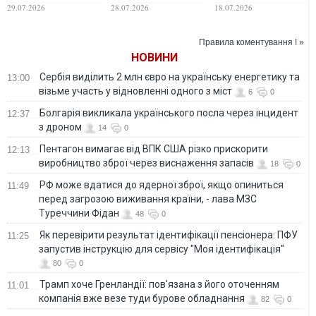
Умань та
воєнний стан через
ставитимуть на
29.07.2026
28.07.2026
18.07.2026
попередили про
проблеми на
"паузу"
ризики
фронті, - росЗМІ
Правила коментування ! »
НОВИНИ
Сербія виділить 2 млн євро на українську енергетику та
13:00
візьме участь у відновленні одного з міст
6
0
Болгарія викликала українського посла через інцидент
12:37
з дроном
14
0
Пентагон вимагає від ВПК США різко прискорити
12:13
виробництво зброї через виснаження запасів
18
0
РФ може вдатися до ядерної зброї, якщо опиниться
11:49
перед загрозою виживання країни, - лава МЗС
Туреччини Фідан
48
0
Як перевірити результат ідентифікації пенсіонера: ПФУ
11:25
запустив інструкцію для сервісу "Моя ідентифікація"
80
0
Трамп хоче Гренландії: пов'язана з його оточенням
11:01
компанія вже везе туди бурове обладнання
82
0