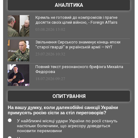
АНАЛІТИКА
Кремль не готовий до компромісів і прагне
досягти своїх цілей війною, - Foreign Affairs
03.08.2026 13:02
Звільнення Сирського знаменує кінець епохи
"старої гвардії" в українській армії — NYT
23.07.2026 10:32
Повний текст резонансного брифінга Михайла
Федорова
18.07.2026 09:27
ОПИТУВАННЯ
На вашу думку, коли далекобійні санкції України
примусять росію сісти за стіл переговорів?
У найближчі місяці удари України по росії стануть
настільки болючими, що агресору доведеться
поновити перемовини