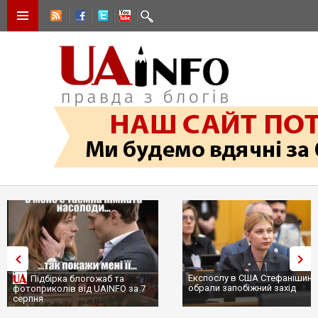
Експослу в США Стефанішині
Підбірка блогожаб та
обрали запобіжний захід
фотоприколів від UAINFO за 7
серпня