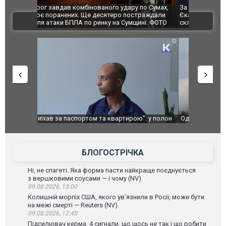
по Сумах,
За 2000 кілометрів від кордону з Україною: в
"Мої іграш
траждали
Єкатеринбурзі після атаки дронів загорівся
суперкарів
ВІДЕО
ині. ФОТО
склад Wildberries. ФОТО. ВІДЕО
": у полон
Одесу накрила потужна злива з градом та
Вже вивели 
в тезка
ураганним вітром
позашляхов
лаха
БЛОГОСТРІЧКА
Ні, не спагеті. Яка форма пасти найкраще поєднується
з вершковими соусами — і чому (NV)
09.08.2026, 13:00
Колишній морпіх США, якого ув’язнили в Росії, може бути
на межі смерті — Reuters (NV)
09.08.2026, 12:45
Підсилювач керма. 4 сигнали, що щось не так і що робити