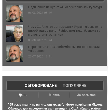
Надія лише на культ жінки в українській культурі
06.08.2026 08:49
Чому США не готові передати Україні ліцензію на
виробництво ракет Patriot: політика, безпека та
можливі альтернативи
03.08.2026 20:24
Перспектива: ЗСУ добомблять і всі інші склади
Wildberries
23.07.2026 11:31
ОБГОВОРЮВАНЕ
|
ПОПУЛЯРНЕ
День
Місяць
За весь час
"65 років ніколи не виглядали краще", - фото-привітання Мішель
Обами до дня народження екс-президента США зібрало майже