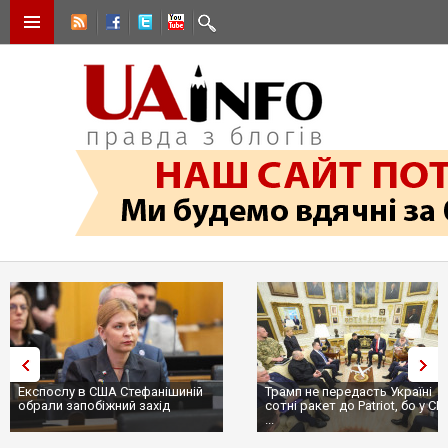
Експослу в США Стефанішиній
Трамп не передасть Україні
обрали запобіжний захід
сотні ракет до Patriot, бо у С
...