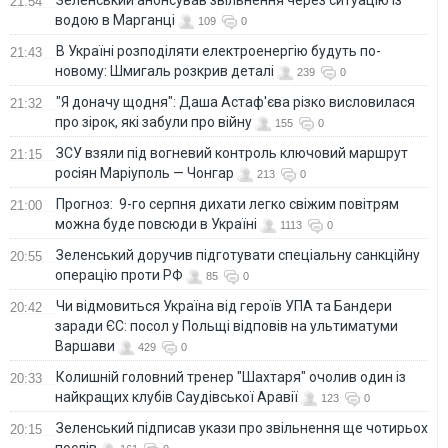
21:54
водою в Марганці
109
0
В Україні розподіляти електроенергію будуть по-
21:43
новому: Шмигаль розкрив деталі
239
0
"Я доначу щодня": Даша Астаф'єва різко висловилася
21:32
про зірок, які забули про війну
155
0
ЗСУ взяли під вогневий контроль ключовий маршрут
21:15
росіян Маріуполь — Чонгар
213
0
Прогноз: 9-го серпня дихати легко свіжим повітрям
21:00
можна буде повсюди в Україні
1113
0
Зеленський доручив підготувати спеціальну санкційну
20:55
операцію проти РФ
85
0
Чи відмовиться Україна від героїв УПА та Бандери
20:42
заради ЄС: посол у Польщі відповів на ультиматуми
Варшави
429
0
Колишній головний тренер "Шахтаря" очолив один із
20:33
найкращих клубів Саудівської Аравії
123
0
Зеленський підписав укази про звільнення ще чотирьох
20:15
послів