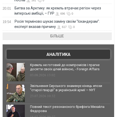
161
0
Битва за Арктику: як кремль втрачає регіон через
20:01
імперські амбіції, – ГУР
696
0
Росія терміново шукає заміну своїм "Іскандерам":
19:54
експерт вказав причину
617
0
БІЛЬШЕ
АНАЛІТИКА
Кремль не готовий до компромісів і прагне
досягти своїх цілей війною, - Foreign Affairs
03.08.2026 13:02
Звільнення Сирського знаменує кінець епохи
"старої гвардії" в українській армії — NYT
23.07.2026 10:32
Повний текст резонансного брифінга Михайла
Федорова
18.07.2026 09:27