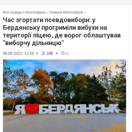
Вся правда з блогосфери
»
Новини блогосфери
»
Час згортати псевдовибори: у
Бердянську прогриміли вибухи на
території ліцею, де ворог облаштував
"виборчу дільницю"
•
•
08.09.2023, 11:19
248
0