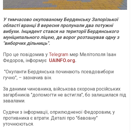
У тимчасово окупованому Бердянську Запорізької
області вранці 8 вересня пролунали два потужні
вибухи. Інцидент стався на території Бердянського
муніципального ліцею, де ворог розташував одну з
"виборчих дільниць".
Про це повідомив у
Telegram
мер Мелітополя Іван
Федоров, інформує
UAINFO.org
.
"Окупанти Бердянська починають псевдовибори
гучно", – зазначив він.
За даними чиновника, військова охорона російських
загарбників "допомогти не встигла", бо залишилася під
завалами.
Судячи з інформації, оприлюдненої Федоровим, у
противника є втрати. Деталі про "бавовну"
уточнюються.