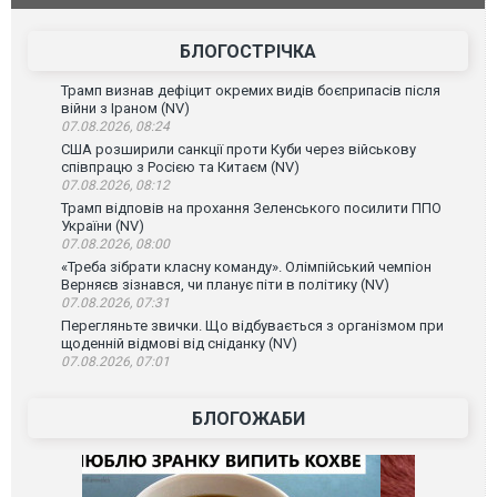
атаку. ВІДЕО
БЛОГОСТРІЧКА
Трамп визнав дефіцит окремих видів боєприпасів після
війни з Іраном (NV)
07.08.2026, 08:24
США розширили санкції проти Куби через військову
співпрацю з Росією та Китаєм (NV)
07.08.2026, 08:12
Трамп відповів на прохання Зеленського посилити ППО
України (NV)
07.08.2026, 08:00
«Треба зібрати класну команду». Олімпійський чемпіон
Верняєв зізнався, чи планує піти в політику (NV)
07.08.2026, 07:31
Перегляньте звички. Що відбувається з організмом при
щоденній відмові від сніданку (NV)
07.08.2026, 07:01
БЛОГОЖАБИ