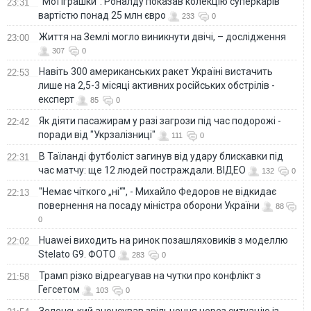
"Мої іграшки": Роналду показав колекцію суперкарів
23:31
вартістю понад 25 млн євро
233
0
Життя на Землі могло виникнути двічі, – дослідження
23:00
307
0
Навіть 300 американських ракет Україні вистачить
22:53
лише на 2,5-3 місяці активних російських обстрілів -
експерт
85
0
Як діяти пасажирам у разі загрози під час подорожі -
22:42
поради від "Укрзалізниці"
111
0
В Таїланді футболіст загинув від удару блискавки під
22:31
час матчу: ще 12 людей постраждали. ВІДЕО
132
0
"Немає чіткого „ні“", - Михайло Федоров не відкидає
22:13
повернення на посаду міністра оборони України
88
0
Huawei виходить на ринок позашляховиків з моделлю
22:02
Stelato G9. ФОТО
283
0
Трамп різко відреагував на чутки про конфлікт з
21:58
Гегсетом
103
0
Зеленський анонсував звільнення через ситуацію із