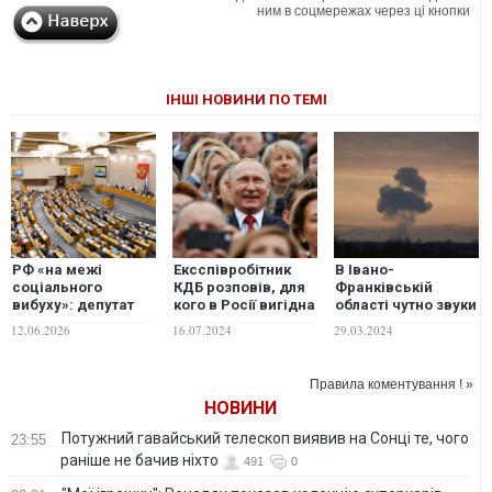
ним в соцмережах через ці кнопки
ІНШІ НОВИНИ ПО ТЕМІ
РФ «на межі
Ексспівробітник
В Івано-
соціального
КДБ розповів, для
Франківській
вибуху»: депутат
кого в Росії вигідна
області чутно звуки
держдуми заявив,
війна проти України
вибухів, – ЗМІ
12.06.2026
16.07.2024
29.03.2024
що потрібен
та що може
«публічний план»
призвести до
завершення війни
"вибуху" в
Правила коментування ! »
проти України
суспільстві
НОВИНИ
Потужний гавайський телескоп виявив на Сонці те, чого
23:55
раніше не бачив ніхто
491
0