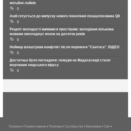
мільйон лайків
0
Audi готується до випуску нового покоління позашляховика Q8
0
Рецепт молодості виявився простішим: володіння кількома
мовами омолоджує мозок на десяток років
0
Неймар влаштував конфлікт після перемоги "Сантоса". ВІДЕО
0
Достатньо було погладити: лемури на Мадагаскарі стали
жертвами людського вірусу
0
Головна
•
Головні новини
•
Політика
•
Суспільство
•
Економіка
беспроводной
•
Світ
•