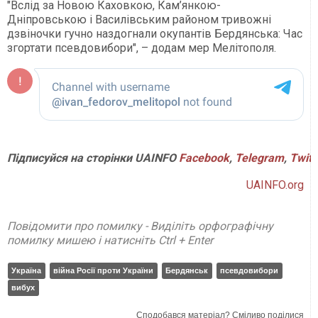
"Вслід за Новою Каховкою, Кам’янкою-
Дніпровською і Василівським районом тривожні
дзвіночки гучно наздогнали окупантів Бердянська: Час
згортати псевдовибори", – додам мер Мелітополя.
Підписуйся на сторінки UAINFO
Facebook
,
Telegram
,
Twitt
UAINFO.org
Повідомити про помилку - Виділіть орфографічну
помилку мишею і натисніть Ctrl + Enter
Україна
війна Росії проти України
Бердянськ
псевдовибори
вибух
Сподобався матеріал? Сміливо поділися