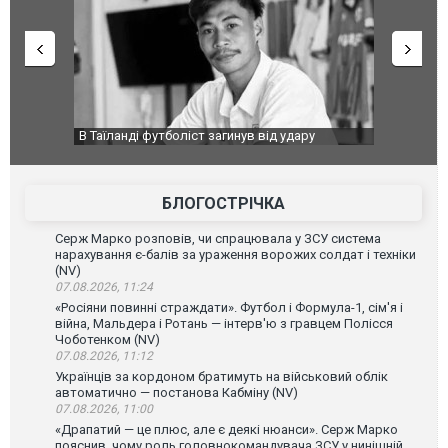
країною: в
В Таїланді футболіст загинув від удару
Топпосадов
агорівся
блискавки під час матчу: ще 12 людей
підозру
постраждали. ВІДЕО
БЛОГОСТРІЧКА
Серж Марко розповів, чи спрацювала у ЗСУ система
нарахування є-балів за ураження ворожих солдат і техніки
(NV)
07.08.2026, 11:24
«Росіяни повинні страждати». Футбол і Формула-1, сім'я і
війна, Мальдера і Ротань — інтерв'ю з гравцем Полісся
Чоботенком (NV)
07.08.2026, 11:12
Українців за кордоном братимуть на військовий облік
автоматично — постанова Кабміну (NV)
07.08.2026, 11:00
«Драпатий — це плюс, але є деякі нюанси». Серж Марко
пояснив, чому роль головнокомандувача ЗСУ у нинішній