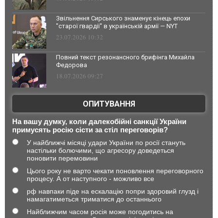
Звільнення Сирського знаменує кінець епохи
"старої гвардії" в українській армії — NYT
23.07.2026 10:32
Повний текст резонансного брифінга Михайла
Федорова
18.07.2026 09:27
ОПИТУВАННЯ
На вашу думку, коли далекобійні санкції України
примусять росію сісти за стіл переговорів?
У найближчі місяці удари України по росії стануть
настільки болючими, що агресору доведеться
поновити перемовини
Цього року не варто чекати поновлення переговорного
процесу. А от наступного - можливо все
рф навпаки піде на ескалацію попри здоровий глузд і
намагатиметься триматися до останнього
Найближчим часом росія може погодитись на