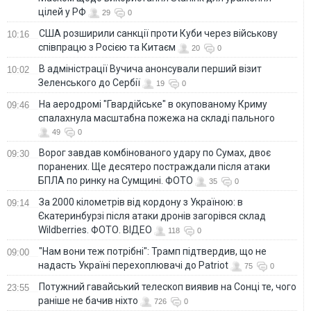
цілей у РФ
29
0
США розширили санкції проти Куби через військову
10:16
співпрацю з Росією та Китаєм
20
0
В адміністрації Вучича анонсували перший візит
10:02
Зеленського до Сербії
19
0
На аеродромі "Гвардійське" в окупованому Криму
09:46
спалахнула масштабна пожежа на складі пального
49
0
Ворог завдав комбінованого удару по Сумах, двоє
09:30
поранених. Ще десятеро постраждали після атаки
БПЛА по ринку на Сумщині. ФОТО
35
0
За 2000 кілометрів від кордону з Україною: в
09:14
Єкатеринбурзі після атаки дронів загорівся склад
Wildberries. ФОТО. ВІДЕО
118
0
"Нам вони теж потрібні": Трамп підтвердив, що не
09:00
надасть Україні перехоплювачі до Patriot
75
0
Потужний гавайський телескоп виявив на Сонці те, чого
23:55
раніше не бачив ніхто
726
0