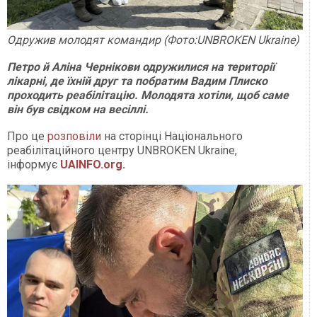
Одружив молодят командир (Фото:UNBROKEN Ukraine)
Петро й Аліна Чернікови одружилися на території
лікарні, де їхній друг та побратим Вадим Плиско
проходить реабілітацію. Молодята хотіли, щоб саме
він був свідком на весіллі.
Про це
розповіли
на сторінці Національного
реабілітаційного центру UNBROKEN Ukraine,
інформує
UAINFO.org
.