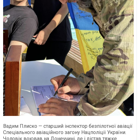
Вадим Плиско — старший інспектор безпілотної авіації
Спеціального авіаційного загону Нацполіції України.
Чоловік воював на Донеччині, де і дістав тяжке