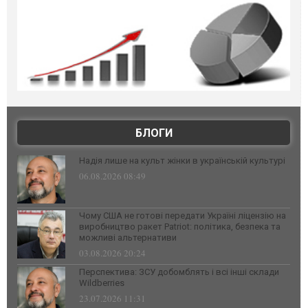
БЛОГИ
Надія лише на культ жінки в українській культурі
06.08.2026 08:49
Чому США не готові передати Україні ліцензію на
виробництво ракет Patriot: політика, безпека та
можливі альтернативи
03.08.2026 20:24
Перспектива: ЗСУ добомблять і всі інші склади
Wildberries
23.07.2026 11:31