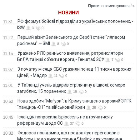
Wildberries. ФОТО.
Правила коментування ! »
ВІДЕО
НОВИНИ
РФ формує бойові підрозділи з українських полонених, -
11:31
ISW
3
0
Перший візит Зеленського до Сербії стане "ляпасом
11:22
росіянам" — ЗМІ
8
0
Уражено РЛС раннього виявлення, ретранслятори
11:15
БпЛА та інші об'єкти ворога,- Генштаб ЗСУ
7
0
З початку місяця СБС уразили понад 11 тисяч ворожих
11:07
цілей, - Мадяр
11
0
У Таїланді учень відкрив стрілянину в школі: семеро
11:01
загиблих, 15 поранених
19
0
Нова здобич "Маґури": в Криму знищено ворожий ЗРГК
10:52
"панцирь-С1" та військовий кран
28
0
Ісландія попросила Брюссель не втручатися у
10:45
референдум щодо ЄС
37
0
Федоров повідомив, що продовжує переговори з
10:32
Маском щодо використання Starlink для ураження