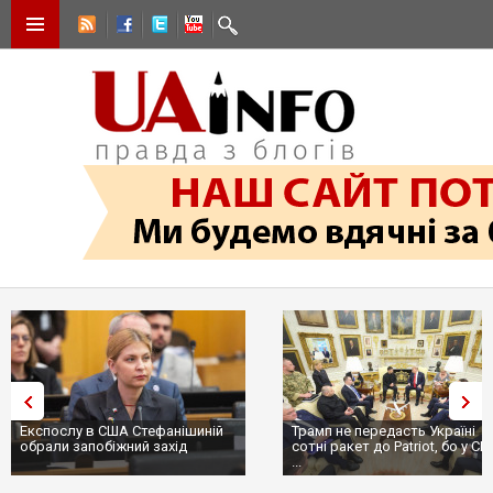
Трамп не передасть Україні
Вибух у ресторані в Москві:
сотні ракет до Patriot, бо у США
ціллю був головком ВКС Росії
...
пр...