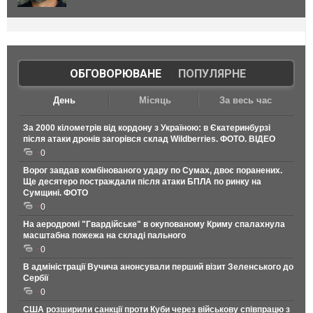
ОБГОВОРЮВАНЕ
|
ПОПУЛЯРНЕ
День
Місяць
За весь час
За 2000 кілометрів від кордону з Україною: в Єкатеринбурзі
після атаки дронів загорівся склад Wildberries. ФОТО. ВІДЕО
0
Ворог завдав комбінованого удару по Сумах, двоє поранених.
Ще десятеро постраждали після атаки БПЛА по ринку на
Сумщині. ФОТО
0
На аеродромі "Гвардійське" в окупованому Криму спалахнула
масштабна пожежа на складі пального
0
В адміністрації Вучича анонсували перший візит Зеленського до
Сербії
0
США розширили санкції проти Куби через військову співпрацю з