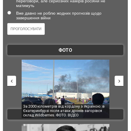
переговори, але серйозних намірів росіяни не
матимуть
Вже давно не роблю жодних прогнозів щодо
завершення війни
ФОТО
по Сумах,
За 2000 кілометрів від кордону з Україною: в
"Мої іграш
траждали
Єкатеринбурзі після атаки дронів загорівся
суперкарів
ВІДЕО
ині. ФОТО
склад Wildberries. ФОТО. ВІДЕО