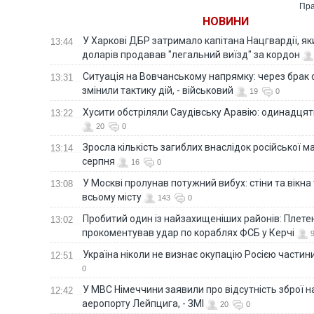
Пра
НОВИНИ
У Харкові ДБР затримало капітана Нацгвардії, яки
13:44
доларів продавав "легальний виїзд" за кордон
Ситуація на Вовчанському напрямку: через брак 
13:31
змінили тактику дій, - військовий
19
0
Хусити обстріляли Саудівську Аравію: одинадця
13:22
20
0
Зросла кількість загиблих внаслідок російської м
13:14
серпня
16
0
У Москві пролунав потужний вибух: стіни та вікна
13:08
всьому місту
143
0
Пробитий один із найзахищеніших районів: Плете
13:02
прокоментував удар по кораблях ФСБ у Керчі
Україна ніколи не визнає окупацію Росією частини
12:51
0
У МВС Німеччини заявили про відсутність зброї н
12:42
аеропорту Лейпцига, - ЗМІ
20
0