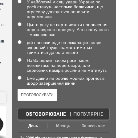
У найближчі місяці удари України по
млн
росії стануть настільки болючими, що
а
агресору доведеться поновити
перемовини
Цього року не варто чекати поновлення
го
переговорного процесу. А от наступного
- можливо все
вів
рф навпаки піде на ескалацію попри
здоровий глузд і намагатиметься
триматися до останнього
Найближчим часом росія може
о
погодитись на переговори, але
серйозних намірів росіяни не матимуть
Вже давно не роблю жодних прогнозів
щодо завершення війни
ОБГОВОРЮВАНЕ
|
ПОПУЛЯРНЕ
День
Місяць
За весь час