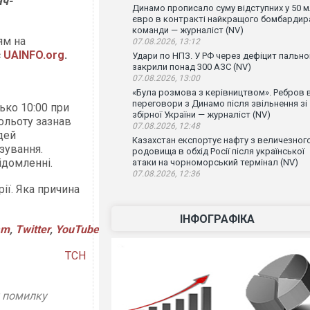
ач-
Динамо прописало суму відступних у 50 
євро в контракті найкращого бомбардир
команди — журналіст (NV)
ям на
07.08.2026, 13:12
є
UAINFO.org
.
Удари по НПЗ. У РФ через дефіцит пально
закрили понад 300 АЗС (NV)
07.08.2026, 13:00
«Була розмова з керівництвом». Ребров 
переговори з Динамо після звільнення зі
ько 10:00 при
збірної України — журналіст (NV)
ольоту зазнав
07.08.2026, 12:48
юдей
Казахстан експортує нафту з величезног
зування.
родовища в обхід Росії після української
ідомленні.
атаки на чорноморський термінал (NV)
07.08.2026, 12:36
ії. Яка причина
ІНФОГРАФІКА
am
,
Twitter
,
YouTube
ТСН
у помилку