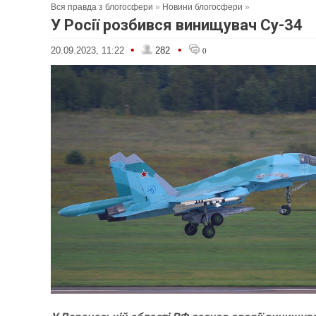
Вся правда з блогосфери
»
Новини блогосфери
»
У Росії розбився винищувач Су-34
•
•
20.09.2023, 11:22
282
0