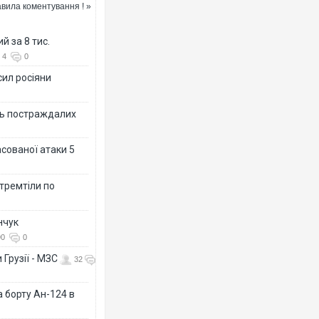
вила коментування ! »
й за 8 тис.
4
0
сил росіяни
Ворог завдав комбінованого уда
двоє поранених. Ще десятеро 
ть постраждалих
після атаки БПЛА по ринку на С
асованої атаки 5
 тремтіли по
нчук
90
0
 Грузії - МЗС
32
За 2000 кілометрів від кордону
а борту Ан-124 в
Єкатеринбурзі після атаки дрон
склад Wildberries. ФОТО. ВІДЕО