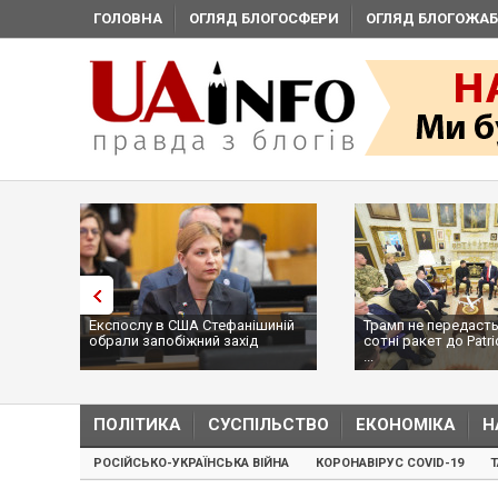
ГОЛОВНА
ОГЛЯД БЛОГОСФЕРИ
ОГЛЯД БЛОГОЖАБ
Експослу в США Стефанішиній
Трамп не передасть
обрали запобіжний захід
сотні ракет до Patri
...
ПОЛІТИКА
СУСПІЛЬСТВО
ЕКОНОМІКА
Н
РОСІЙСЬКО-УКРАЇНСЬКА ВІЙНА
КОРОНАВІРУС COVID-19