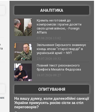
АНАЛІТИКА
Кремль не готовий до
компромісів і прагне досягти
своїх цілей війною, - Foreign
Affairs
03.08.2026 13:02
о
Звільнення Сирського знаменує
та
кінець епохи "старої гвардії" в
українській армії — NYT
23.07.2026 10:32
Повний текст резонансного
брифінга Михайла Федорова
18.07.2026 09:27
ОПИТУВАННЯ
них
На вашу думку, коли далекобійні санкції
України примусять росію сісти за стіл
переговорів?