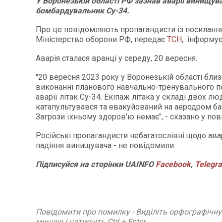
У Воронезькій області РФ зазнав аварії винищув
бомбардувальник Су-34.
Про це повідомляють пропагандисти із посиланн
Міністерство оборони РФ, передає
ТСН
, інформу
Аварія сталася вранці у середу, 20 вересня.
"20 вересня 2023 року у Воронезькій області близ
виконанні планового навчально-тренувального п
аварії літак Су-34. Екіпаж літака у складі двох л
катапультувався та евакуйований на аеродром ба
Загрози їхньому здоров'ю немає", - сказано у пов
Російські пропагандисти небагатослівні щодо авар
падіння винищувача - не повідомили.
Підписуйся на сторінки UAINFO
Facebook
,
Telegr
Повідомити про помилку - Виділіть орфографічн
мишею і натисніть Ctrl + Enter