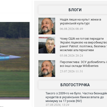
БЛОГИ
Надія лише на культ жінки в
українській культурі
06.08.2026 08:49
Чому США не готові передати
Україні ліцензію на виробництв
ракет Patriot: політика, безпека 
можливі альтернативи
03.08.2026 20:24
Перспектива: ЗСУ добомблять і
всі інші склади Wildberries
23.07.2026 11:31
БЛОГОСТРІЧКА
Такого з 2009-го не було. Частка безнадій
кредитів в українських банках впала до
мінімуму за 17 років (NV)
07.08.2026, 13:24