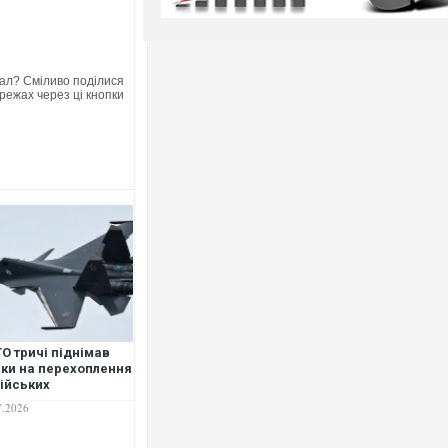
ал? Сміливо поділися
режах через ці кнопки
О тричі піднімав
аки на перехоплення
ійських
ищувачів Су-30 над
7.2026
тією