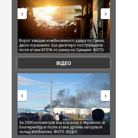
ру по Сумах,
За 2000 кілометрів від кордону з Україною: в
"Мої іг
постраждали
Єкатеринбурзі після атаки дронів загорівся
суперка
умщині. ФОТО
склад Wildberries. ФОТО. ВІДЕО
ВІДЕО
 з Україною: в
В Таїланді футболіст загинув від удару
Топпос
ів загорівся
блискавки під час матчу: ще 12 людей
підозр
постраждали. ВІДЕО