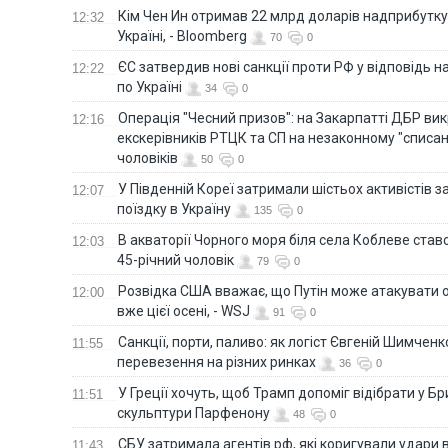
Кім Чен Ин отримав 22 млрд доларів надприбутку 
12:32
Україні, - Bloomberg
70
0
ЄС затвердив нові санкції проти РФ у відповідь н
12:22
по Україні
34
0
Операція "Чесний призов": на Закарпатті ДБР ви
12:16
екскерівників РТЦК та СП на незаконному "списан
чоловіків
50
0
У Південній Кореї затримали шістьох активістів 
12:07
поїздку в Україну
135
0
В акваторії Чорного моря біля села Коблеве ставс
12:03
45-річний чоловік
79
0
Розвідка США вважає, що Путін може атакувати о
12:00
вже цієї осені, - WSJ
91
0
Санкції, порти, паливо: як логіст Євгеній Шимченк
11:55
перевезення на різних ринках
36
0
У Греції хочуть, щоб Трамп допоміг відібрати у Б
11:51
скульптури Парфенону
48
0
СБУ затримала агентів рф, які коригували удари 
11:43