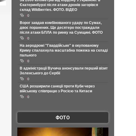
За 2000 кілометрів від кордону з Україною: в
Єкатеринбурзі після атаки дронів загорівся
склад Wildberries. ФОТО. ВІДЕО
0
Ворог завдав комбінованого удару по Сумах,
двоє поранених. Ще десятеро постраждали
після атаки БПЛА по ринку на Сумщині. ФОТО
0
На аеродромі "Гвардійське" в окупованому
Криму спалахнула масштабна пожежа на складі
пального
0
В адміністрації Вучича анонсували перший візит
Зеленського до Сербії
0
США розширили санкції проти Куби через
військову співпрацю з Росією та Китаєм
0
ФОТО