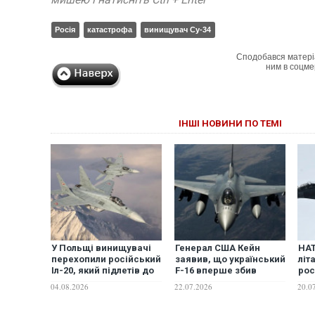
Росія
катастрофа
винищувач Су-34
Сподобався матері
ним в соцме
ІНШІ НОВИНИ ПО ТЕМІ
У Польщі винищувачі
Генерал США Кейн
НАТ
перехопили російський
заявив, що український
літ
Іл-20, який підлетів до
F-16 вперше збив
рос
кордонів НАТО
російський винищувач
вин
04.08.2026
22.07.2026
20.0
у повітряному двобої
Бал