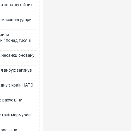
з початку війни в
а масовані удари
крило
ні" понад тисячі
за несанкціоновану
я вибух: загинув
дну з країн НАТО
о рахує ціну
ританії мармурові
ворога по