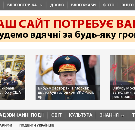
БЛОГОСТРІЧКА
ДОСЬЄ
БЛОГОЖАБИ
ФОТО
ВІДЕО
 Україні
Вибух у ресторані в Москві:
Вибух у Мос
ot, бо у США
ціллю був головком ВКС Росії,
загиблими: 
пр...
ресторан...
АДЗВИЧАЙНІ ПОДІЇ
СВІТ
КУЛЬТУРА
ЗНАННЯ
ТАРИФИ
ПОДВИГИ УКРАЇНЦІВ