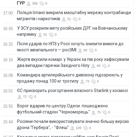
ГУР
306
0
Поліція Іспанії викрила масштабну мережу контрабанди
17:00
мігрантів і наркотиків
51
0
У ЗСУ розкрили мету російських ДРГ на Вовчанському
16:45
напрямку
91
0
Після ударів по НПЗ у Росії хочуть знизити вимоги до
16:32
якості авіапального — росЗМІ
69
0
Жертв вкусили комарі: у Україні за пів року зафіксували
16:16
два випадки гарячки Західного Нілу
99
0
Командира артилерійського дивізіону підозрюють у
16:08
продажу понад 100 кг тротилу
73
0
ЄС прискорить розгортання власного Starlink у космосі
16:01
72
0
Ворог вдарив по центру Одеси: пошкоджено
15:55
футбольний стадіон "Чорноморець"
75
0
Росіяни почали використовувати значно більшу версію
15:44
дрона "Гербера", - "Флеш"
109
0
Кредитна криза дісталася найбільших банків Росії -