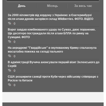
День
Місяць
За весь час
За 2000 кілометрів від кордону з Україною: в Єкатеринбурзі
після атаки дронів загорівся склад Wildberries. ФОТО. ВІДЕО
0
Ворог завдав комбінованого удару по Сумах, двоє поранених.
Ще десятеро постраждали після атаки БПЛА по ринку на
Сумщині. ФОТО
0
На аеродромі "Гвардійське" в окупованому Криму спалахнула
масштабна пожежа на складі пального
0
В адміністрації Вучича анонсували перший візит Зеленського до
Сербії
0
США розширили санкції проти Куби через військову співпрацю з
Росією та Китаєм
0