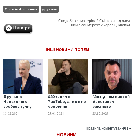
Олексій Арестович
дружина
Сподобався матеріал? Сміливо поділися
ним в соцмережах через ці кнопки
ІНШІ НОВИНИ ПО ТЕМІ
Дружина
$30 тисяч з
"Захід нам винен":
Навального
YouTube, але це не
Арестович
зробила гучну
основний
закликав
заяву про смерть
заробіток:
"розмовляти з
19.02.2024
25.01.2024
25.12.2023
опозиціонера
Арестович
Путіним" та укласти
зізнався, як
мир
заробляє і кого
Правила коментування ! »
навчає на своїх
НОВИНИ
"психологічно-