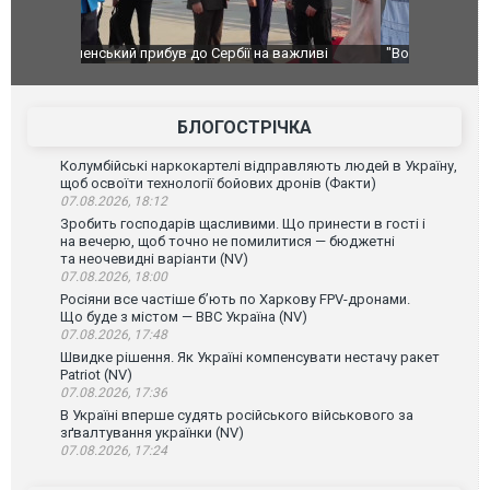
ливі
"Вони воюють, самі хочуть воювати, бо дурні": у
В окупован
Чернівцях водія маршрутки звільнили після
порт: над 
зневажливих слів про українських захисників.
ВІДЕО
ВІДЕО
БЛОГОСТРІЧКА
Колумбійські наркокартелі відправляють людей в Україну,
щоб освоїти технології бойових дронів (Факти)
07.08.2026, 18:12
Зробить господарів щасливими. Що принести в гості і
на вечерю, щоб точно не помилитися — бюджетні
та неочевидні варіанти (NV)
07.08.2026, 18:00
Росіяни все частіше бʼють по Харкову FPV-дронами.
Що буде з містом — ВВС Україна (NV)
07.08.2026, 17:48
Швидке рішення. Як Україні компенсувати нестачу ракет
Patriot (NV)
07.08.2026, 17:36
В Україні вперше судять російського військового за
зґвалтування українки (NV)
07.08.2026, 17:24