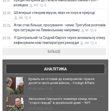
15:37
розвідка
272
0
ШІ вперше створив віруси, яких не існує в природі
15:30
181
0
Атак стає більше, просування - нема: Трегубов розповів
15:21
про ситуацію на Лиманському напрямку
55
0
У Центральній та Східній Європі через аномальну спеку
15:15
зафіксували нові температурні рекорди
140
0
БІЛЬШЕ
АНАЛІТИКА
Кремль не готовий до компромісів і прагне
досягти своїх цілей війною, - Foreign Affairs
03.08.2026 13:02
Звільнення Сирського знаменує кінець епохи
"старої гвардії" в українській армії — NYT
23.07.2026 10:32