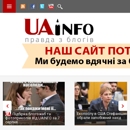
Експослу в США Стефанішині
Підбірка блогожаб та
обрали запобіжний захід
фотоприколів від UAINFO за 7
серпня