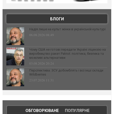
БЛОГИ
Надія лише на культ жінки в українській культурі
06.08.2026 08:49
Чому США не готові передати Україні ліцензію на
виробництво ракет Patriot: політика, безпека та
можливі альтернативи
03.08.2026 20:24
Перспектива: ЗСУ добомблять і всі інші склади
Wildberries
23.07.2026 11:31
ОБГОВОРЮВАНЕ
|
ПОПУЛЯРНЕ