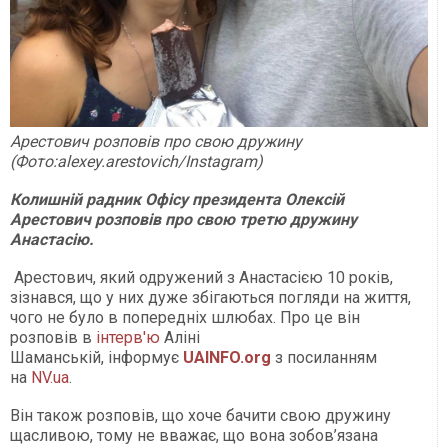
Арестович розповів про свою дружину
(Фото:alexey.arestovich/Instagram)
Колишній радник Офісу президента Олексій
Арестович розповів про свою третю дружину
Анастасію.
Арестович, який одружений з Анастасією 10 років,
зізнався, що у них дуже збігаються погляди на життя,
чого не було в попередніх шлюбах. Про це він
розповів в
інтерв'ю
Аліні
Шаманській, інформує
UAINFO.org
з посиланням
на
NV.ua
.
Він також розповів, що хоче бачити свою дружину
щасливою, тому не вважає, що вона зобов’язана