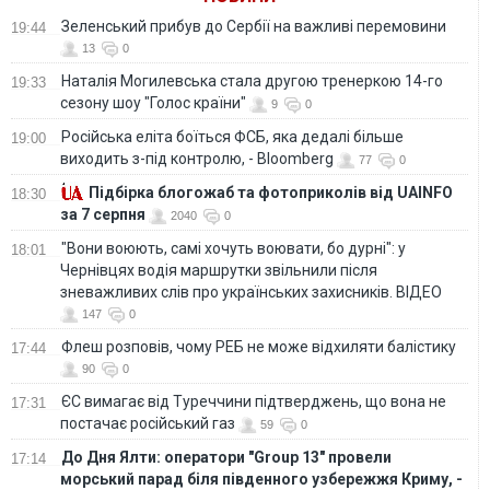
філософських
Зеленський прибув до Сербії на важливі перемовини
19:44
курсах"
13
0
Наталія Могилевська стала другою тренеркою 14-го
19:33
сезону шоу "Голос країни"
9
0
Російська еліта боїться ФСБ, яка дедалі більше
19:00
виходить з-під контролю, - Bloomberg
77
0
Підбірка блогожаб та фотоприколів від UAINFO
18:30
за 7 серпня
2040
0
"Вони воюють, самі хочуть воювати, бо дурні": у
18:01
Чернівцях водія маршрутки звільнили після
зневажливих слів про українських захисників. ВІДЕО
147
0
Флеш розповів, чому РЕБ не може відхиляти балістику
17:44
90
0
ЄС вимагає від Туреччини підтверджень, що вона не
17:31
постачає російський газ
59
0
До Дня Ялти: оператори "Group 13" провели
17:14
морський парад біля південного узбережжя Криму, -