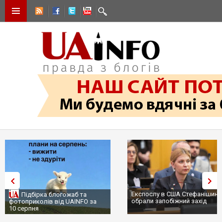
Експослу в США Стефанішині
Підбірка блогожаб та
обрали запобіжний захід
фотоприколів від UAINFO за
10 серпня