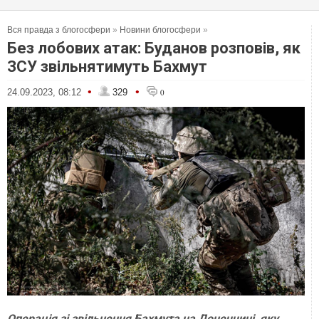
Вся правда з блогосфери
»
Новини блогосфери
»
Без лобових атак: Буданов розповів, як
ЗСУ звільнятимуть Бахмут
•
•
24.09.2023, 08:12
329
0
Операція зі звільнення Бахмута на Донеччині, яку