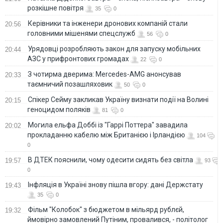
розкішне повітря
35
0
Керівники та інженери дронових компаній стали
20:56
головними мішенями спецслужб
56
0
Урядовці розробляють закон для запуску мобільних
20:44
АЗС у прифронтових громадах
22
0
З чотирма дверима: Mercedes-AMG анонсував
20:33
таємничий позашляховик
50
0
Спікер Сейму закликав Україну визнати події на Волині
20:15
геноцидом поляків
81
0
Могила ельфа Доббі із "Гаррі Поттера" завадила
20:02
прокладанню кабелю між Британією і Ірландією
104
0
В ДТЕК пояснили, чому одесити сидять без світла
19:57
93
0
Інфляція в Україні знову пішла вгору: дані Держстату
19:43
35
0
Фільм "Колобок" з бюджетом в мільярд рублєй,
19:32
ймовірно замовлений Путіним, провалився, - політолог