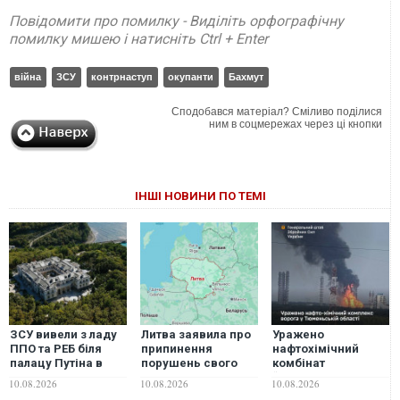
Повідомити про помилку - Виділіть орфографічну
помилку мишею і натисніть Ctrl + Enter
війна
ЗСУ
контрнаступ
окупанти
Бахмут
Сподобався матеріал? Сміливо поділися
ним в соцмережах через ці кнопки
ІНШІ НОВИНИ ПО ТЕМІ
ЗСУ вивели з ладу
Литва заявила про
Уражено
ППО та РЕБ біля
припинення
нафтохімічний
палацу Путіна в
порушень свого
комбінат
Геленджику
неба через зміну
“Тобольскнефтехим”
10.08.2026
10.08.2026
10.08.2026
тактики
у Тюменській