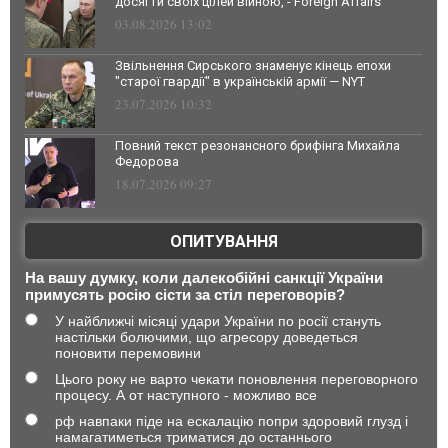
досягти своїх цілей війною, - Foreign Affairs
03.08.2026 13:02
Звільнення Сирського знаменує кінець епохи
"старої гвардії" в українській армії — NYT
23.07.2026 10:32
Повний текст резонансного брифінга Михайла
Федорова
18.07.2026 09:27
ОПИТУВАННЯ
На вашу думку, коли далекобійні санкції України
примусять росію сісти за стіл переговорів?
У найближчі місяці удари України по росії стануть
настільки болючими, що агресору доведеться
поновити перемовини
Цього року не варто чекати поновлення переговорного
процесу. А от наступного - можливо все
рф навпаки піде на ескалацію попри здоровий глузд і
намагатиметься триматися до останнього