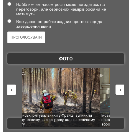
Найближчим часом росія може погодитись на
переговори, але серйозних намірів росіяни не
матимуть
Вже давно не роблю жодних прогнозів щодо
завершення війни
ФОТО
зупинили
Іноземні технології вбивають українців: ГУР
Росіяни вд
аселеному
показало дипломатам західні компоненти у
постраждал
ВІДЕО
зброї агресора. ФОТО