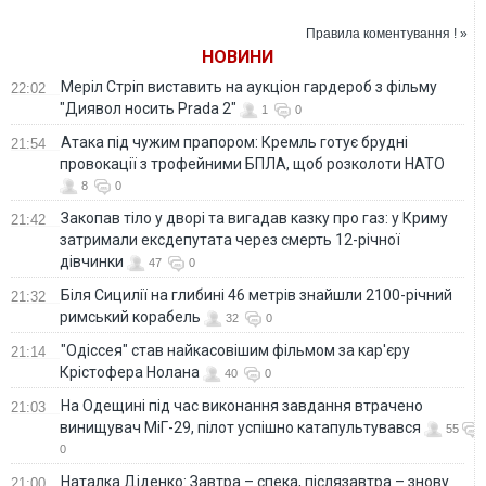
українських ударів
області, - Генштаб
по РФ
ЗСУ
Правила коментування ! »
НОВИНИ
Меріл Стріп виставить на аукціон гардероб з фільму
22:02
"Диявол носить Prada 2"
1
0
Атака під чужим прапором: Кремль готує брудні
21:54
провокації з трофейними БПЛА, щоб розколоти НАТО
8
0
Закопав тіло у дворі та вигадав казку про газ: у Криму
21:42
затримали ексдепутата через смерть 12-річної
дівчинки
47
0
Біля Сицилії на глибині 46 метрів знайшли 2100-річний
21:32
римський корабель
32
0
"Одіссея" став найкасовішим фільмом за кар'єру
21:14
Крістофера Нолана
40
0
На Одещині під час виконання завдання втрачено
21:03
винищувач МіГ-29, пілот успішно катапультувався
55
0
Наталка Діденко: Завтра – спека, післязавтра – знову
21:00