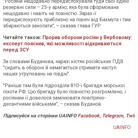
"Росіяни нещодавно передислокували туди свої єдині
резервні сили – 25-у армію, яка була сформована
нещодавно і навіть не повністю. Зараз її
передислокують приблизно на північ від Бахмута і там
збираються закопати", – сказав глава ГУР.
Читайте також:
Прорив оборони росіян у Вербовому:
експерт пояснив, які можливості відкриваються
перед ЗСУ
За словами Буданова, наразі кістяк російських ПДВ
"сидить в обороні й намагається стримати наступ
наших угруповань на півдні".
"Раніше там були підрозділи 810-ї бригади морської
піхоти РФ. Цю бригаду було повністю розгромлено, і
росіянам її довелося замінювати повітряно-
десантними військами", – сказав Буданов.
Підписуйся на сторінки UAINFO
Facebook
,
Telegram
,
Twitt
UAINFO