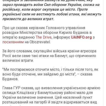
зараз проводять воїни Сил оборони України, схожа на
російську, коли ворог окупував це місто. Проте
українські сили не вестимуть лобові атаки, які можуть
призвести до великих втрат.
Про це сказав керівник Головного управління
розвідки Міністерства оборони Кирило Буданов в
інтерв'ю виданню
The Drive
, інформує
UAINFO.org
з
посиланням
на Оbozrevatel.
За його словами, окупаційні війська країни-агресора
Росії вели саме такі атаки на Бахмут, що спричинило
величезні втрати.
"Ми постараємося оточити місто, і тільки після того, як
воно буде оточене, ми зайдемо до міста", – сказав
Буданов.
Глава ГУР сказав, що визволення українською армією
селища Кліщіївка у Бахмутському районі мало для
України величезне значення. Цей населений пункт
розташований на пагорбі й звідти відкривається вид