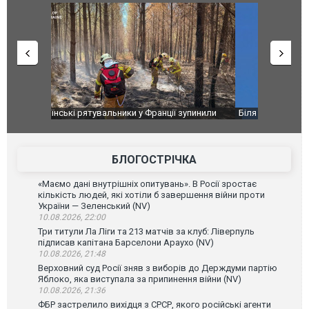
зупинили
Біля гольф-клубу Трампа перехопили три літаки.
Дві пускові
аселеному
ВІДЕО
ГУР із "Gro
високоварті
БЛОГОСТРІЧКА
«Маємо дані внутрішніх опитувань». В Росії зростає
кількість людей, які хотіли б завершення війни проти
України — Зеленський (NV)
10.08.2026, 22:00
Три титули Ла Ліги та 213 матчів за клуб: Ліверпуль
підписав капітана Барселони Араухо (NV)
10.08.2026, 21:48
Верховний суд Росії зняв з виборів до Держдуми партію
Яблоко, яка виступала за припинення війни (NV)
10.08.2026, 21:36
ФБР застрелило вихідця з СРСР, якого російські агенти