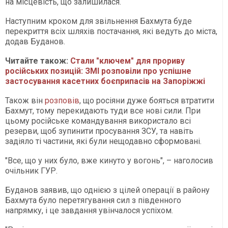
на місцевість, що залишилася.
Наступним кроком для звільнення Бахмута буде
перекриття всіх шляхів постачання, які ведуть до міста,
додав Буданов.
Читайте також:
Стали "ключем" для прориву
російських позицій: ЗМІ розповіли про успішне
застосування касетних боєприпасів на Запоріжжі
Також він
розповів
, що росіяни дуже бояться втратити
Бахмут, тому перекидають туди все нові сили. При
цьому російське командування використало всі
резерви, щоб зупинити просування ЗСУ, та навіть
задіяло ті частини, які були нещодавно сформовані.
"Все, що у них було, вже кинуто у вогонь", – наголосив
очільник ГУР.
Буданов заявив, що однією з цілей операції в району
Бахмута було перетягування сил з південного
напрямку, і це завдання увінчалося успіхом.