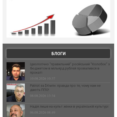
БЛОГИ
Ідеологічно "правильний" російський "Колобок" з
бюджетом в мільярд рублєй провалився в
прокаті
10.08.2026 10:37
Patriot за $4 млн: правда про те, чому нам не
дають ППО!
08.08.2026 13:34
Надія лише на культ жінки в українській культурі
06.08.2026 08:49