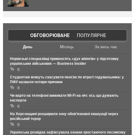
ОБГОВОРЮВАНЕ
|
ПОПУЛЯРНЕ
День
Місяць
За весь час
Норвезькі спецназівці привносять «дух вікінгів» у підготовку
українських військових — Business Insider
0
Студентам можуть скасувати пенсію по втраті годувальника: у
ПФУ назвали чотири причини
0
Чи варто на телефонi вимикати Wi-Fi на ніч: ось що думають
експерти
0
На Херсонщині розширили зону обов’язкової евакуації через
російський терор
0
Українська розвідка зафіксувала ознаки зростаючого песимізму