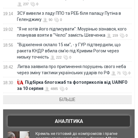
237
0
ЗСУ вивели з ладу ППО та РЕБ біля палацу Путіна в
19:14
Геленджику
90
0
"Я не хотів його підписувати": Моурінью зізнався, кого
19:02
планував взяти в "Челсі" замість Шевченка
159
0
"Відхилення склало 15 км", - у ГУР підтвердили, що
18:56
ракета КНДР вбила сім'ю під Кривим Рогом через
низьку точність
222
0
Литва заявила про припинення порушень свого неба
18:42
через зміну тактики українських ударів по РФ
71
0
Підбірка блогожаб та фотоприколів від UAINFO
18:30
за 10 серпня
4885
0
БІЛЬШЕ
АНАЛІТИКА
Кремль не готовий до компромісів і прагне