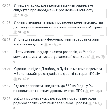
У яких випадках доведеться замінити радянське
02:22
свідоцтво про народження: роз'яснення Мін'юсту
188
0
У Києві створили петицію про переведення всіх шкіл на
01:28
дистанціне навчання через посилення нічних обстрілів
34
0
У Польщі затримали фермера, який переорав свіжий
00:26
асфальт на дорозі
342
0
Шість хвилин на удар: експерт розповів, як Україна
23:48
може знищувати пускові установки "Іскандерів"
973
0
Україна не піде з Донбасу, а Путін не матиме перемоги
23:21
— Зеленський про ситуацію на фронті та гарантії США
92
0
Здатен розвивати швидкість до 560 км/год - у РФ
22:49
похвалилися зенітним дроном «Астра-ППО»
324
0
Вибух у московському ресторані: померла ще одна
22:22
родичка російського генерала Чайка, - росЗМІ
294
0