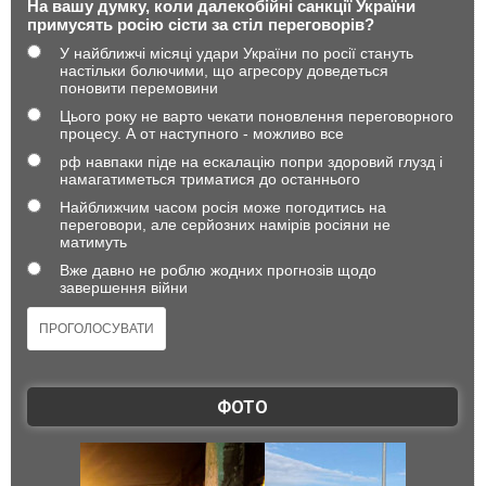
На вашу думку, коли далекобійні санкції України
примусять росію сісти за стіл переговорів?
У найближчі місяці удари України по росії стануть
настільки болючими, що агресору доведеться
поновити перемовини
Цього року не варто чекати поновлення переговорного
процесу. А от наступного - можливо все
рф навпаки піде на ескалацію попри здоровий глузд і
намагатиметься триматися до останнього
Найближчим часом росія може погодитись на
переговори, але серйозних намірів росіяни не
матимуть
Вже давно не роблю жодних прогнозів щодо
завершення війни
ФОТО