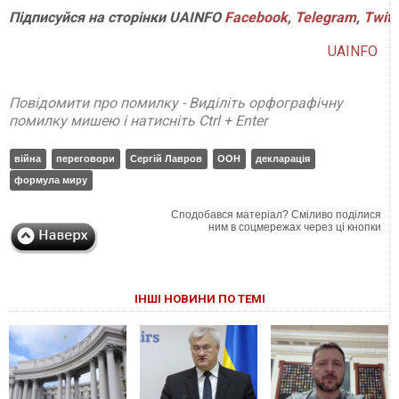
Підписуйся на сторінки UAINFO
Facebook
,
Telegram
,
Twitt
UAINFO
Повідомити про помилку - Виділіть орфографічну
помилку мишею і натисніть Ctrl + Enter
війна
переговори
Сергій Лавров
ООН
декларація
формула миру
Сподобався матеріал? Сміливо поділися
ним в соцмережах через ці кнопки
ІНШІ НОВИНИ ПО ТЕМІ