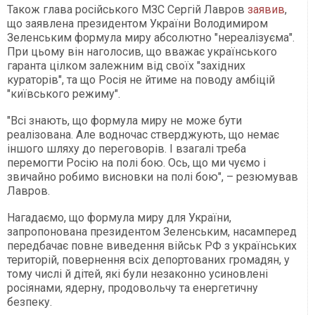
Також глава російського МЗС Сергій Лавров
заявив
,
що заявлена президентом України Володимиром
Зеленським формула миру абсолютно "нереалізуєма".
При цьому він наголосив, що вважає українського
гаранта цілком залежним від своїх "західних
кураторів", та що Росія не йтиме на поводу амбіцій
"київського режиму".
"Всі знають, що формула миру не може бути
реалізована. Але водночас стверджують, що немає
іншого шляху до переговорів. І взагалі треба
перемогти Росію на полі бою. Ось, що ми чуємо і
звичайно робимо висновки на полі бою", – резюмував
Лавров.
Нагадаємо, що формула миру для України,
запропонована президентом Зеленським, насамперед
передбачає повне виведення військ РФ з українських
територій, повернення всіх депортованих громадян, у
тому числі й дітей, які були незаконно усиновлені
росіянами, ядерну, продовольчу та енергетичну
безпеку.