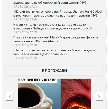
відреагувала на обговорення її зовнішності (NV)
09.08.2026, 07:31
«Живий театр» чи суперечливий тренд:. Як італійські бабусі
в ресторані перетворилися на пастку для туристів (NV)
09.08.2026, 07:01
Німецька поліція встановила додатковий радар
в аеропорту Лейпцига після інциденту з дроном (NV)
09.08.2026, 06:31
Піжама і танець на кухні: Меган Маркл шокувала фанатів
святкуванням 45-річчя (Факти)
09.08.2026, 06:01
«Великі, трохи бешкетні очі». Тренерка Магучіх згадала
перше враження від Ярослави (NV)
09.08.2026, 05:31
БЛОГОЖАБИ