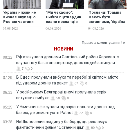
Україна ніколи не
"Ми чекаємо":
Посланці Трампа
визнає окупацію
Сибіга підтвердив
мають бути
Росією частини
плани посланців
активними, Україна
Грузії - МЗС
Трампа приїхати в
готова до
07.08.2026
06.08.2026
04.08.2026
Україну
переговорів, -
Зеленський
Правила коментування ! »
НОВИНИ
РФ атакувала дронами Салтівський район Харкова: є
08:12
влучання у багатоповерхівку, двоє людей загинули
7
0
В Одесі пролунали вибухи та перебої зі світлом: місто
07:29
під ударом дронів та ракет
67
0
У російському Бєлгороді вночі пролунала серія
06:33
потужних вибухів
58
0
У Німеччині фіксували підозрілі польоти дронів над
05:25
базою, де ремонтують Patriot
32
0
Netflix поселив людину у білборді, що рекламує
03:28
фантастичний фільм "Останній дім"
90
0