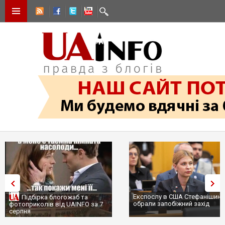
Експослу в США Стефанішині
Підбірка блогожаб та
обрали запобіжний захід
фотоприколів від UAINFO за 7
серпня