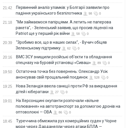
Первинний аналіз уламків: у Болгарії заявили про
21:42
падіння українського безпілотника
98
0
"Ми займаємося папірцями. А летить не паперова
21:18
ракета", - Зеленський заявив, що просив ліцензії на
Patriot ще у перший рік війни
58
0
"Зробимо все, що в наших силах", - Вучич обіцяв
20:39
Зеленському підтримку
62
0
ВМС ЗСУ знищили російські об'єкти та обладнання
20:16
спецназу на буровій установці «Сиваш»
89
0
Остаточна точка без повернень: Олександр Усік
19:50
анонсував свій прощальний поєдинок
528
0
Нова Зеландія ввела санкції проти РФ за викрадення
19:25
дітей і кібератаки
27
0
На Херсонщині окупанти розпочали «вільне
19:01
полювання» на автотранспорт за допомогою дронів на
оптоволокні — ОВА
86
0
Туреччина обмежила рух комерційних суден у Чорне
18:45
море через Дарданелли через атаки БПЛА —