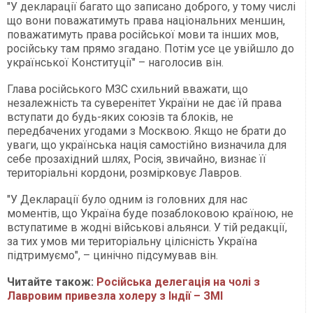
"У декларації багато що записано доброго, у тому числі
що вони поважатимуть права національних меншин,
поважатимуть права російської мови та інших мов,
російську там прямо згадано. Потім усе це увійшло до
української Конституції" – наголосив він.
Глава російського МЗС схильний вважати, що
незалежність та суверенітет України не дає їй права
вступати до будь-яких союзів та блоків, не
передбачених угодами з Москвою. Якщо не брати до
уваги, що українська нація самостійно визначила для
себе прозахідний шлях, Росія, звичайно, визнає її
територіальні кордони, розмірковує Лавров.
"У Декларації було одним із головних для нас
моментів, що Україна буде позаблоковою країною, не
вступатиме в жодні військові альянси. У тій редакції,
за тих умов ми територіальну цілісність Україна
підтримуємо", – цинічно підсумував він.
Читайте також:
Російська делегація на чолі з
Лавровим привезла холеру з Індії – ЗМІ