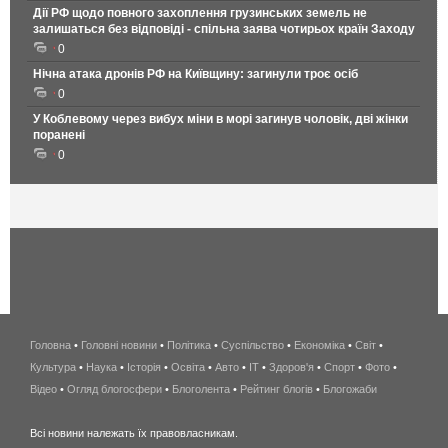
Дії РФ щодо повного захоплення грузинських земель не
залишаться без відповіді - спільна заява чотирьох країн Заходу
0
Нічна атака дронів РФ на Київщину: загинули троє осіб
0
У Коблевому через вибух міни в морі загинув чоловік, дві жінки
поранені
0
Головна
•
Головні новини
•
Політика
•
Суспільство
•
Економіка
беспроводной
•
Світ
•
Культура
•
Наука
•
Історія
•
Освіта
•
Авто
•
IT
•
Здоров'я
интернет
•
Спорт
•
Фото
•
Відео
•
Огляд блогосфери
•
Блоголента
•
Рейтинг блогів
киев
•
Блогожаби
и
Всі новини належать їх правовласникам.
область