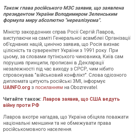
Також глава російського МЗС заявив, що заявлена
президентом України Володимиром Зеленським
формула миру абсолютно "нереалізуєма".
Міністр закордонних справ Росії Сергій Лавров,
виступаючи на саміті Генеральної асамблеї Організації
об'єднаних націй, цинічно заявив, що Росія визнає
цілісність та суверенітет України з 1991 року. При
цьому, за словами путінського чиновника, Київ сам
порушив принципи, прописані в Декларації
незалежності під час виходу з СРСР, чим нібито
спровокував "військовий конфлікт". Слова одіозного
дипломата цитують російські ЗМІ, інформує
UAINFO.org
з
посиланням
на Оbozrevatel.
Читайте також:
Лавров заявив, що США ведуть
війну проти РФ
Лавров вкотре нагадав, що Україна обіцяла поважати
національні меншини та не обмежувати права
російськомовного населення.