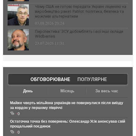
Чому США не готові передати Україні ліцензію на
виробництво ракет Patriot: політика, безпека та
можливі альтернативи
03.08.2026 20:24
Перспектива: ЗСУ добомблять і всі інші склади
Wildberries
23.07.2026 11:31
ОБГОВОРЮВАНЕ
|
ПОПУЛЯРНЕ
День
Місяць
За весь час
Майже чверть мільйона українців не повернулися після виїзду
за кордон у першому півріччі
0
Остаточна точка без повернень: Олександр Усік анонсував свій
прощальний поєдинок
0