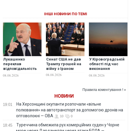
ІНШІ НОВИНИ ПО ТЕМІ
Лукашенко
Сенат США не дав
У Кіровоградській
переклав
Трампу грошей на
області під час
відповідальність
війну з Іраном
виконання
за війну в Україні на
бойового завдання
08.08.2026
08.08.2026
08.08.2026
її внутрішні
розбився вертоліт
проблеми
ЗСУ — загинув 28-
річний авіатехнік
Правила коментування ! »
НОВИНИ
На Херсонщині окупанти розпочали «вільне
19:01
полювання» на автотранспорт за допомогою дронів на
оптоволокні — ОВА
10
0
Туреччина обмежила рух комерційних суден у Чорне
18:45
море через Дарданелли через атаки БПЛА —