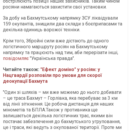
обстрілюють позиції наших захисників. Таким чином
росіяни намагаються захистити свої установки.
За добу на Бахмутському напрямку ЗСУ ліквідували
159 окупантів, знищили два склади з боєприпасами та
декілька одиниць ворожої техніки.
Крім того, Збройні сили вже дістають до одного
логістичного маршруту росіян на Бахмутському
напрямку та працюють над тим, аби перерізати інші,
повідомляє
"Українська правда".
Читайте також:
"Ефект доміно" у росіян: у
Нацгвардії розповіли про умови для скорої
деокупації Бахмута
"Один зі шляхів – ми вже можемо до нього добивати
– це траса Бахмут – Горлівка, яка перебуває за 3 км
від лінії зіткнення. Це робоча дистанція для наших
мінометів та БПЛА.Також у противника ще
залишається декілька логістичних трас, якими він
постачає забезпечення до бахмутського угруповання,
це і траси, які ведуть з окупованої території. Проте ми