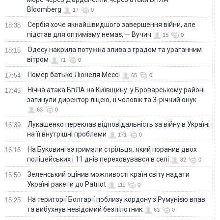
Bloomberg
17
0
Сербія хоче якнайшвидшого завершення війни, але
18:38
підстав для оптимізму немає, — Вучич
15
0
Одесу накрила потужна злива з градом та ураганним
18:15
вітром
71
0
Помер батько Ліонеля Мессі
17:54
65
0
Нічна атака БпЛА на Київщину: у Броварському районі
17:45
загинули директор ліцею, її чоловік та 3-річний онук
63
0
Лукашенко переклав відповідальність за війну в Україні
16:39
на її внутрішні проблеми
171
0
На Буковині затримали стрільця, який поранив двох
16:16
поліцейських і 11 днів переховувався в селі
82
0
Зеленський оцінив можливості країн світу надати
15:50
Україні ракети до Patriot
111
0
На території Болгарії поблизу кордону з Румунією впав
15:25
та вибухнув невідомий безпілотник
63
0