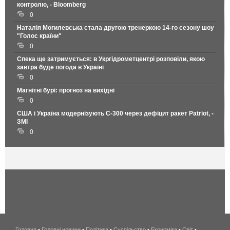
контролю, - Bloomberg
0
Наталія Могилевська стала другою тренеркою 14-го сезону шоу
"Голос країни"
0
Спека ще затримується: в Укргідрометцентрі розповіли, якою
завтра буде погода в Україні
0
Магнітні бурі: прогноз на вихідні
0
США і Україна модернізують С-300 через дефіцит ракет Patriot, -
ЗМІ
0
Головна
•
Головні новини
•
Політика
•
Суспільство
•
Економіка
беспроводной
•
Світ
•