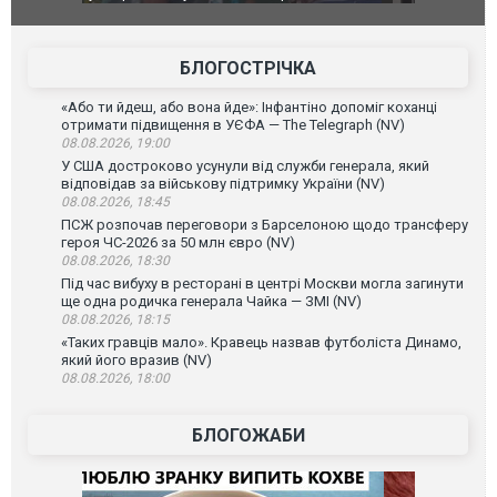
позашляховика Purosangue. ВІДЕО
фільму "Аф
БЛОГОСТРІЧКА
«Або ти йдеш, або вона йде»: Інфантіно допоміг коханці
отримати підвищення в УЄФА — The Telegraph (NV)
08.08.2026, 19:00
У США достроково усунули від служби генерала, який
відповідав за військову підтримку України (NV)
08.08.2026, 18:45
ПСЖ розпочав переговори з Барселоною щодо трансферу
героя ЧС-2026 за 50 млн євро (NV)
08.08.2026, 18:30
Під час вибуху в ресторані в центрі Москви могла загинути
ще одна родичка генерала Чайка — ЗМІ (NV)
08.08.2026, 18:15
«Таких гравців мало». Кравець назвав футболіста Динамо,
який його вразив (NV)
08.08.2026, 18:00
БЛОГОЖАБИ