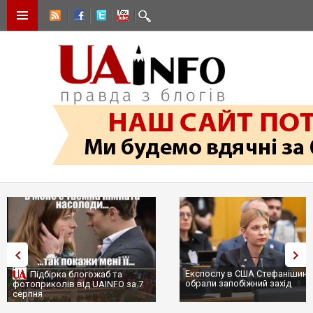
Експослу в США Стефанішині
Підбірка блогожаб та
обрали запобіжний захід
фотоприколів від UAINFO за 7
серпня