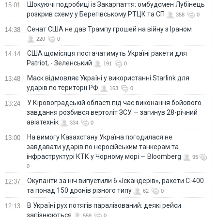
Шокуючі подробиці із Закарпаття: омбудсмен Лубінець
15:01
розкрив схему у Берегівському РТЦК та СП
358
0
Сенат США не дав Трампу грошей на війну з Іраном
14:38
220
0
США щомісяця постачатимуть Україні ракети для
14:14
Patriot, - Зеленський
191
0
Маск відмовляє Україні у використанні Starlink для
13:48
ударів по території РФ
163
0
У Кіровоградській області під час виконання бойового
13:24
завдання розбився вертоліт ЗСУ — загинув 28-річний
авіатехнік
334
0
На вимогу Казахстану Україна погодилася не
13:00
завдавати ударів по неросійським танкерам та
інфраструктурі КТК у Чорному морі — Bloomberg
95
0
Окупанти за ніч випустили 6 «Іскандерів», ракети С-400
12:37
та понад 150 дронів різного типу
62
0
В Україні рух потягів паралізований: деякі рейси
12:13
запізнюються
559
0