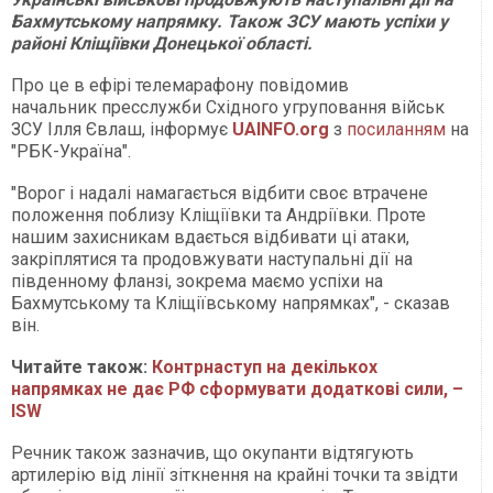
Бахмутському напрямку. Також ЗСУ мають успіхи у
районі Кліщіївки Донецької області.
Про це в ефірі телемарафону повідомив
начальник пресслужби Східного угруповання військ
ЗСУ Ілля Євлаш, інформує
UAINFO.org
з
посиланням
на
"РБК-Україна".
"Ворог і надалі намагається відбити своє втрачене
положення поблизу Кліщіївки та Андріївки. Проте
нашим захисникам вдається відбивати ці атаки,
закріплятися та продовжувати наступальні дії на
південному фланзі, зокрема маємо успіхи на
Бахмутському та Кліщіївському напрямках", - сказав
він.
Читайте також:
Контрнаступ на декількох
напрямках не дає РФ сформувати додаткові сили, –
ISW
Речник також зазначив, що окупанти відтягують
артилерію від лінії зіткнення на крайні точки та звідти