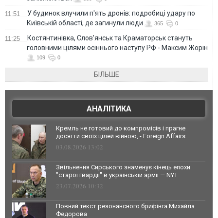
У будинок влучили п'ять дронів: подробиці удару по
11:51
Київській області, де загинули люди
365
0
Костянтинівка, Слов'янськ та Краматорськ стануть
11:25
головними цілями осіннього наступу РФ - Максим Жорін
109
0
БІЛЬШЕ
АНАЛІТИКА
Кремль не готовий до компромісів і прагне
досягти своїх цілей війною, - Foreign Affairs
03.08.2026 13:02
Звільнення Сирського знаменує кінець епохи
"старої гвардії" в українській армії — NYT
23.07.2026 10:32
Повний текст резонансного брифінга Михайла
Федорова