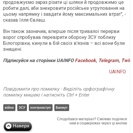
продовжуємо зараз різати ці шляхи й продовжимо це
робити далі, аби знекровити російське угруповання на
цьому напрямку і завдати йому максимальних втрат", -
сказав Ілля Євлаш.
Він також зазначив, вперше після тривалої перерви
ворог спробував перевірити оборону ЗСУ поблизу
Білогорівки, кинули в бій своїх в’язнів – всі вони були
знищені.
Підписуйся на сторінки UAINFO
Facebook
,
Telegram
,
Twitt
UAINFO
Повідомити про помилку - Виділіть орфографічну
помилку мишею і натисніть Ctrl + Enter
війна
ЗСУ
контрнаступ
Бахмут
Сподобався матеріал? Сміливо поділися
ним в соцмережах через ці кнопки