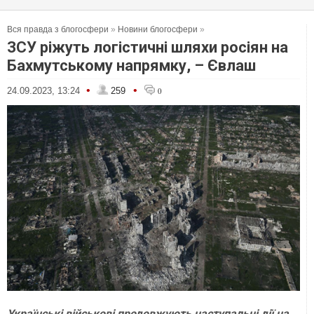
Вся правда з блогосфери
»
Новини блогосфери
»
ЗСУ ріжуть логістичні шляхи росіян на
Бахмутському напрямку, – Євлаш
•
•
24.09.2023, 13:24
259
0
Українські військові продовжують наступальні дії на