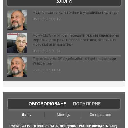
БЛОГИ
Надія лише на культ жінки в українській культурі
06.08.2026 08:49
Чому США не готові передати Україні ліцензію на
виробництво ракет Patriot: політика, безпека та
можливі альтернативи
03.08.2026 20:24
Перспектива: ЗСУ добомблять і всі інші склади
Wildberries
23.07.2026 11:31
ОБГОВОРЮВАНЕ
|
ПОПУЛЯРНЕ
День
Місяць
За весь час
Російська еліта боїться ФСБ, яка дедалі більше виходить з-під