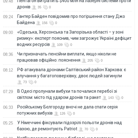
Пентагон витратить $400 млн на лазерні системи проти
09:48
дронів
35
0
Гантер Байден повідомив про погіршення стану Джо
09:24
Байдена
156
0
«Одеська, Херсонська та Запорізька області – у зоні
09:00
ризику»: експерт пояснив, чим загрожує Україні дефіцит
водних ресурсів
109
0
Чи призначать пенсійни виплати, якщо ніколи не
08:36
працював офіційно: пояснення
205
0
РФ атакувала дронами Салтівський район Харкова: є
08:12
влучання у багатоповерхівку, двоє людей загинули
73
0
В Одесі пролунали вибухи та почалися перебої зі
07:29
світлом: місто під ударом дронів та ракет
143
0
Російському Бєлгороду вночі не дала спати серія
06:33
потужних вибухів
126
0
У Німеччині фіксували підозрілі польоти дронів над
05:25
базою, де ремонтують Patriot
70
0