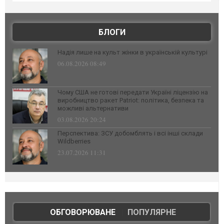
БЛОГИ
Надія лише на культ жінки в українській культурі
06.08.2026 08:49
Чому США не готові передати Україні ліцензію на
виробництво ракет Patriot: політика, безпека та
можливі альтернативи
03.08.2026 20:24
Перспектива: ЗСУ добомблять і всі інші склади
Wildberries
23.07.2026 11:31
ОБГОВОРЮВАНЕ
|
ПОПУЛЯРНЕ