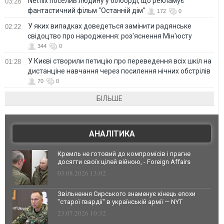
Netflix поселив людину у білборді, що рекламує
03:28
фантастичний фільм "Останній дім"
172
0
У яких випадках доведеться замінити радянське
02:22
свідоцтво про народження: роз'яснення Мін'юсту
344
0
У Києві створили петицію про переведення всіх шкіл на
01:28
дистанціне навчання через посилення нічних обстрілів
70
0
БІЛЬШЕ
АНАЛІТИКА
Кремль не готовий до компромісів і прагне
досягти своїх цілей війною, - Foreign Affairs
03.08.2026 13:02
Звільнення Сирського знаменує кінець епохи
"старої гвардії" в українській армії — NYT
23.07.2026 10:32