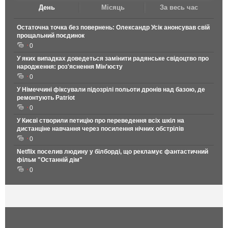
День
Місяць
За весь час
Остаточна точка без повернень: Олександр Усік анонсував свій
прощальний поєдинок
0
У яких випадках доведеться замінити радянське свідоцтво про
народження: роз'яснення Мін'юсту
0
У Німеччині фіксували підозрілі польоти дронів над базою, де
ремонтують Patriot
0
У Києві створили петицію про переведення всіх шкіл на
дистанціне навчання через посилення нічних обстрілів
0
Netflix поселив людину у білборді, що рекламує фантастичний
фільм "Останній дім"
0