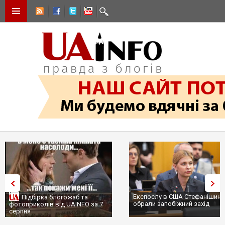
Експослу в США Стефанішині
Підбірка блогожаб та
обрали запобіжний захід
фотоприколів від UAINFO за 7
серпня