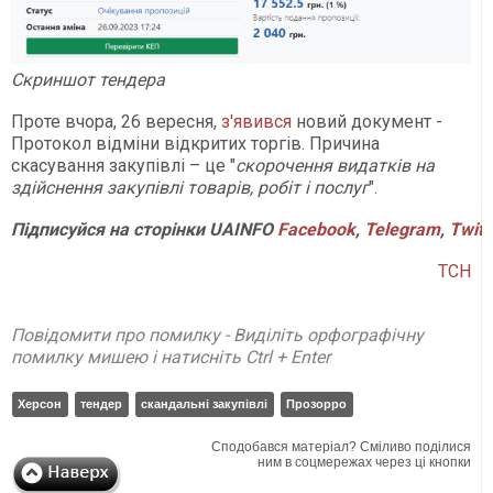
Скриншот тендера
Проте вчора, 26 вересня,
з'явився
новий документ -
Протокол відміни відкритих торгів. Причина
скасування закупівлі – це "
скорочення видатків на
здійснення закупівлі товарів, робіт і послуг
".
Підписуйся на сторінки UAINFO
Facebook
,
Telegram
,
Twitt
ТСН
Повідомити про помилку - Виділіть орфографічну
помилку мишею і натисніть Ctrl + Enter
Херсон
тендер
скандальні закупівлі
Прозорро
Сподобався матеріал? Сміливо поділися
ним в соцмережах через ці кнопки