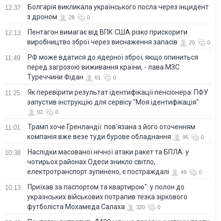
Болгарія викликала українського посла через інцидент
12:37
з дроном
28
0
Пентагон вимагає від ВПК США різко прискорити
12:13
виробництво зброї через виснаження запасів
20
0
РФ може вдатися до ядерної зброї, якщо опиниться
11:49
перед загрозою виживання країни, - лава МЗС
Туреччини Фідан
61
0
Як перевірити результат ідентифікації пенсіонера: ПФУ
11:25
запустив інструкцію для сервісу "Моя ідентифікація"
92
0
Трамп хоче Гренландії: пов'язана з його оточенням
11:01
компанія вже везе туди бурове обладнання
95
0
Наслідки масованої нічної атаки ракет та БПЛА: у
10:38
чотирьох районах Одеси зникло світло,
електротранспорт зупинено, є постраждалі
49
0
Приїхав за паспортом та квартирою": у полон до
10:13
українських військових потрапив тезка зіркового
футболіста Мохамеда Салаха
320
0