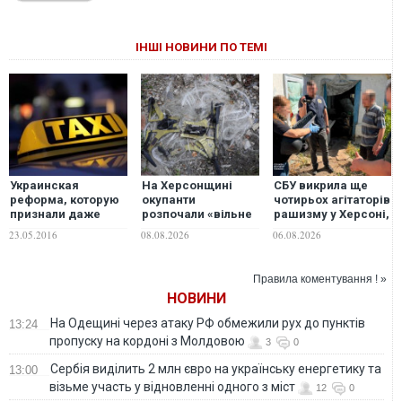
ІНШІ НОВИНИ ПО ТЕМІ
Украинская
На Херсонщині
СБУ викрила ще
реформа, которую
окупанти
чотирьох агітаторів
признали даже
розпочали «вільне
рашизму у Херсоні,
таксисты
полювання» на
Черкасах та на
23.05.2016
08.08.2026
06.08.2026
автотранспорт за
Сумщині
допомогою дронів
на оптоволокні —
Правила коментування ! »
ОВА
НОВИНИ
На Одещині через атаку РФ обмежили рух до пунктів
13:24
пропуску на кордоні з Молдовою
3
0
Сербія виділить 2 млн євро на українську енергетику та
13:00
візьме участь у відновленні одного з міст
12
0