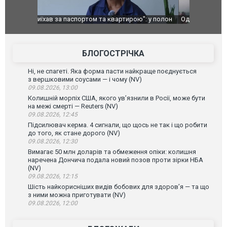
": у полон
Одесу накрила потужна злива з градом та
Вже вивели 
в тезка
ураганним вітром
позашляхов
лаха
БЛОГОСТРІЧКА
Ні, не спагеті. Яка форма пасти найкраще поєднується
з вершковими соусами — і чому (NV)
09.08.2026, 13:00
Колишній морпіх США, якого ув’язнили в Росії, може бути
на межі смерті — Reuters (NV)
09.08.2026, 12:45
Підсилювач керма. 4 сигнали, що щось не так і що робити
до того, як стане дорого (NV)
09.08.2026, 12:30
Вимагає 50 млн доларів та обмеження опіки: колишня
наречена Дончича подала новий позов проти зірки НБА
(NV)
09.08.2026, 12:15
Шість найкорисніших видів бобових для здоров’я — та що
з ними можна приготувати (NV)
09.08.2026, 12:00