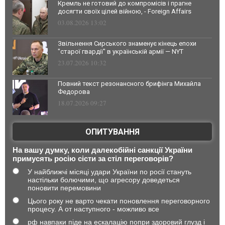
Кремль не готовий до компромісів і прагне
досягти своїх цілей війною, - Foreign Affairs
03.08.2026 13:02
Звільнення Сирського знаменує кінець епохи
"старої гвардії" в українській армії — NYT
23.07.2026 10:32
Повний текст резонансного брифінга Михайла
Федорова
18.07.2026 09:27
ОПИТУВАННЯ
На вашу думку, коли далекобійні санкції України
примусять росію сісти за стіл переговорів?
У найближчі місяці удари України по росії стануть
настільки болючими, що агресору доведеться
поновити перемовини
Цього року не варто чекати поновлення переговорного
процесу. А от наступного - можливо все
рф навпаки піде на ескалацію попри здоровий глузд і