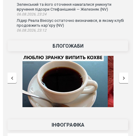
Зеленський та його оточення намагалися уникнути
вручення підозри Стефанішиній — Железняк (NV)
06.08.2026, 23:24
Лідер Реала Вінісіус остаточно визначився, в якому клубі
продовжить кар'єру (NV)
06.08.2026, 23:12
БЛОГОЖАБИ
ІНФОГРАФІКА