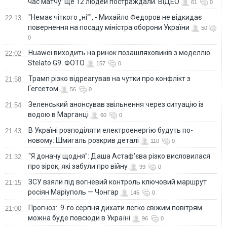
час матчу: ще 12 людей постраждали. ВІДЕО
61
0
"Немає чіткого „ні“", - Михайло Федоров не відкидає
22:13
повернення на посаду міністра оборони України
50
0
Huawei виходить на ринок позашляховиків з моделлю
22:02
Stelato G9. ФОТО
157
0
Трамп різко відреагував на чутки про конфлікт з
21:58
Гегсетом
56
0
Зеленський анонсував звільнення через ситуацію із
21:54
водою в Марганці
60
0
В Україні розподіляти електроенергію будуть по-
21:43
новому: Шмигаль розкрив деталі
110
0
"Я доначу щодня": Даша Астаф'єва різко висловилася
21:32
про зірок, які забули про війну
99
0
ЗСУ взяли під вогневий контроль ключовий маршрут
21:15
росіян Маріуполь — Чонгар
145
0
Прогноз: 9-го серпня дихати легко свіжим повітрям
21:00
можна буде повсюди в Україні
96
0