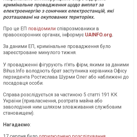
кримінальне провадження щодо виплат за
електроенергію з сонячних електростанцій, які
розташовані на окупованих територіях.
Про це ЕП
повідомили
співрозмовники в
правоохоронних органах, інформує
UAINFO.org
.
За даними ЕП, кримінальне провадження було
зареєстроване минулого тижня.
У провадженні фігурують п’ять фірм, якими за даними
Bihus.Info володіють брат заступника керівника Офісу
перзидента Ростислава Шурми Олег або наближені до
посадовця особи.
Справа розслідується за частиною 5 статті 191 КК
України (привласнення, розтрата майна або
заволодіння ним шляхом зловживання службовим
становищем).
Нагадаємо
:
17 серпня було
оприлюднено розслідування