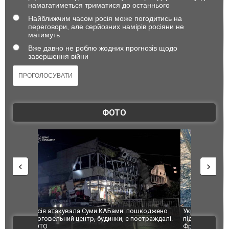
намагатиметься триматися до останнього
Найближчим часом росія може погодитись на
переговори, але серйозних намірів росіяни не
матимуть
Вже давно не роблю жодних прогнозів щодо
завершення війни
ФОТО
шкоджено
Українські надзвичайники врятували козуленя
СБУ за спр
траждалі.
під час ліквідації масштабної лісової пожежі у
Болгарії з
ВІДЕО
Франції
ФОТО