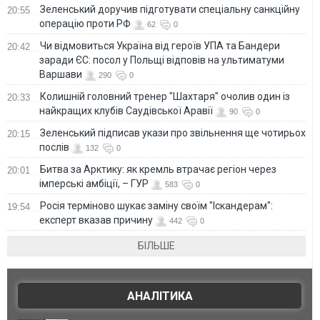
Зеленський доручив підготувати спеціальну санкційну
20:55
операцію проти РФ
62
0
Чи відмовиться Україна від героїв УПА та Бандери
20:42
заради ЄС: посол у Польщі відповів на ультиматуми
Варшави
290
0
Колишній головний тренер "Шахтаря" очолив один із
20:33
найкращих клубів Саудівської Аравії
90
0
Зеленський підписав укази про звільнення ще чотирьох
20:15
послів
132
0
Битва за Арктику: як кремль втрачає регіон через
20:01
імперські амбіції, – ГУР
583
0
Росія терміново шукає заміну своїм "Іскандерам":
19:54
експерт вказав причину
442
0
БІЛЬШЕ
АНАЛІТИКА