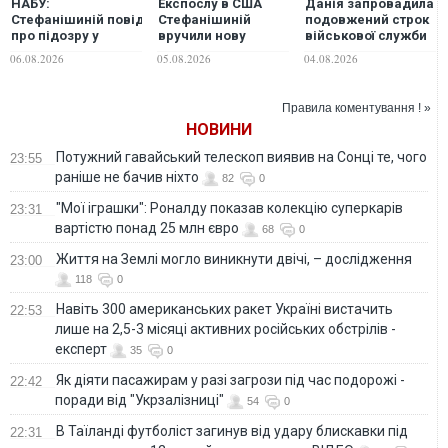
НАБУ:
Експослу в США
Данія запровадила
Стефанішиній повідомили
Стефанішиній
подовжений строк
про підозру у
вручили нову
військової служби
незаконному
підозру та
у відповідь на дії
06.08.2026
05.08.2026
04.08.2026
збагаченні на
обирають
Росії та Трампа
понад 13,9 млн грн
запобіжний захід, -
та недостовірному
ЗМІ
Правила коментування ! »
декларуванні
НОВИНИ
Потужний гавайський телескоп виявив на Сонці те, чого
23:55
раніше не бачив ніхто
82
0
"Мої іграшки": Роналду показав колекцію суперкарів
23:31
вартістю понад 25 млн євро
68
0
Життя на Землі могло виникнути двічі, – дослідження
23:00
118
0
Навіть 300 американських ракет Україні вистачить
22:53
лише на 2,5-3 місяці активних російських обстрілів -
експерт
35
0
Як діяти пасажирам у разі загрози під час подорожі -
22:42
поради від "Укрзалізниці"
54
0
В Таїланді футболіст загинув від удару блискавки під
22:31