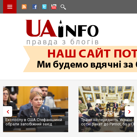
Експослу в США Стефанішиній
Трамп не передасть Україні
обрали запобіжний захід
сотні ракет до Patriot, бо у С
...