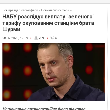
Вся правда з блогосфери
»
Новини блогосфери
»
НАБУ розслідує виплату "зеленого"
тарифу окупованим станціям брата
Шурми
•
•
28.09.2023, 17:59
269
0
Національне антикорупційне бюро відкрило