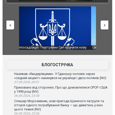
чили нову
Сили оборони уразили Ярославський НПЗ:
Неймар вла
губернатор регіону заявив про наймасштабнішу
"Сантоса".
атаку. ВІДЕО
БЛОГОСТРІЧКА
Називав «бандерівцями». У Гданську чоловік через
«східний акцент» накинувся на українця і двох поляків (NV)
07.08.2026, 00:01
Приховано від сторонніх. Про що домовлялися СРСР і США
у 1990 році (NV)
06.08.2026, 23:48
Слешер Морозивник, нові пригоди Щенячого патруля та
історія одного пограбування банку — що дивитись у кіно
цього тижня (NV)
06.08.2026, 23:36