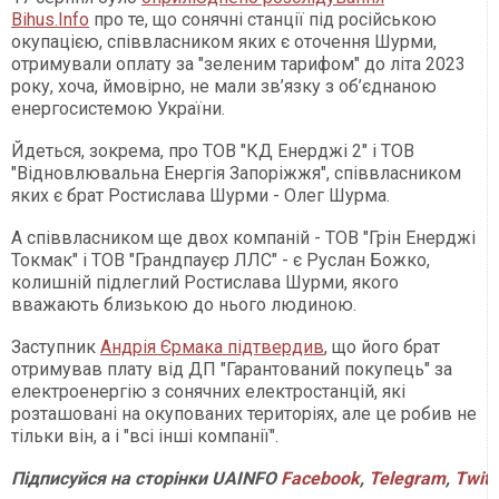
Bihus.Info
про те, що сонячні станції під російською
окупацією, співвласником яких є оточення Шурми,
отримували оплату за "зеленим тарифом" до літа 2023
року, хоча, ймовірно, не мали зв’язку з об’єднаною
енергосистемою України.
Йдеться, зокрема, про ТОВ "КД Енерджі 2" і ТОВ
"Відновлювальна Енергія Запоріжжя", співвласником
яких є брат Ростислава Шурми - Олег Шурма.
А співвласником ще двох компаній - ТОВ "Грін Енерджі
Токмак" і ТОВ "Грандпауєр ЛЛС" - є Руслан Божко,
колишній підлеглий Ростислава Шурми, якого
вважають близькою до нього людиною.
Заступник
Андрія Єрмака підтвердив
, що його брат
отримував плату від ДП "Гарантований покупець" за
електроенергію з сонячних електростанцій, які
розташовані на окупованих територіях, але це робив не
тільки він, а і "всі інші компанії".
Підписуйся на сторінки UAINFO
Facebook
,
Telegram
,
Twitt