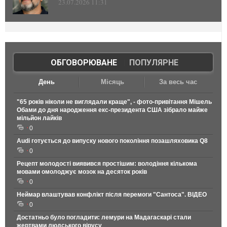
23.07.2026 11:31
ОБГОВОРЮВАНЕ
|
ПОПУЛЯРНЕ
День
Місяць
За весь час
"65 років ніколи не виглядали краще", - фото-привітання Мішель
Обами до дня народження екс-президента США зібрало майже
мільйон лайків
0
Audi готується до випуску нового покоління позашляховика Q8
0
Рецепт молодості виявився простішим: володіння кількома
мовами омолоджує мозок на десяток років
0
Неймар влаштував конфлікт після перемоги "Сантоса". ВІДЕО
0
Достатньо було погладити: лемури на Мадагаскарі стали
жертвами людського вірусу