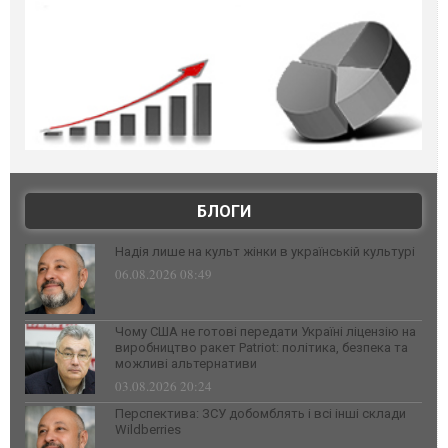
БЛОГИ
Надія лише на культ жінки в українській культурі
06.08.2026 08:49
Чому США не готові передати Україні ліцензію на
виробництво ракет Patriot: політика, безпека та
можливі альтернативи
03.08.2026 20:24
Перспектива: ЗСУ добомблять і всі інші склади
Wildberries