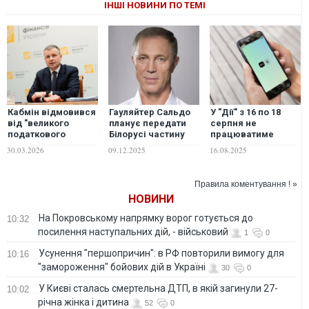
ІНШІ НОВИНИ ПО ТЕМІ
Кабмін відмовився
Гауляйтер Сальдо
У "Дії" з 16 по 18
від "великого
планує передати
серпня не
податкового
Білорусі частину
працюватиме
законопроєкту" й
узбережжя ТОТ
частина сервісів:
30.03.2026
09.12.2025
16.08.2025
схвалив три окремі
Херсонщини, –
що потрібно знати
документи. ПДВ
ЦНС
для ФОПів ще
Правила коментування ! »
обговорюють
НОВИНИ
На Покровському напрямку ворог готується до
10:32
посилення наступальних дій, - військовий
1
0
Усунення "першопричин": в РФ повторили вимогу для
10:16
"замороження" бойових дій в Україні
30
0
У Києві сталась смертельна ДТП, в якій загинули 27-
10:02
річна жінка і дитина
52
0