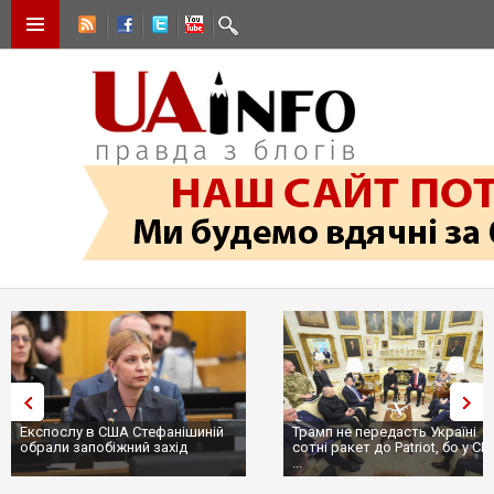
Експослу в США Стефанішиній
Трамп не передасть Україні
обрали запобіжний захід
сотні ракет до Patriot, бо у С
...