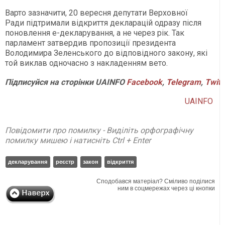
Варто зазначити, 20 вересня депутати Верховної
Ради підтримали відкриття декларацій одразу після
поновлення е-декларування, а не через рік. Так
парламент затвердив пропозиції президента
Володимира Зеленського до відповідного закону, які
той виклав одночасно з накладенням вето.
Підписуйся на сторінки UAINFO
Facebook
,
Telegram
,
Twitt
UAINFO
Повідомити про помилку - Виділіть орфографічну
помилку мишею і натисніть Ctrl + Enter
декларування
реєстр
закон
відкриття
Сподобався матеріал? Сміливо поділися
ним в соцмережах через ці кнопки