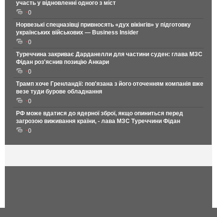
участь у відновленні одного з міст
0
Норвезькі спецназівці привносять «дух вікінгів» у підготовку
українських військових — Business Insider
0
Туреччина закриває Дарданелли для частини суден: глава МЗС
Фідан роз'яснив позицію Анкари
0
Трамп хоче Гренландії: пов'язана з його оточенням компанія вже
везе туди бурове обладнання
0
РФ може вдатися до ядерної зброї, якщо опиниться перед
загрозою виживання країни, - лава МЗС Туреччини Фідан
0