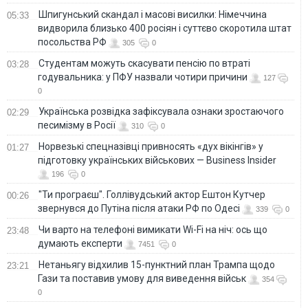
Шпигунський скандал і масові висилки: Німеччина
05:33
видворила близько 400 росіян і суттєво скоротила штат
посольства РФ
305
0
Студентам можуть скасувати пенсію по втраті
03:28
годувальника: у ПФУ назвали чотири причини
127
0
Українська розвідка зафіксувала ознаки зростаючого
02:29
песимізму в Росії
310
0
Норвезькі спецназівці привносять «дух вікінгів» у
01:27
підготовку українських військових — Business Insider
196
0
"Ти програєш". Голлівудський актор Ештон Кутчер
00:26
звернувся до Путіна після атаки РФ по Одесі
339
0
Чи варто на телефонi вимикати Wi-Fi на ніч: ось що
23:48
думають експерти
7451
0
Нетаньягу відхилив 15-пунктний план Трампа щодо
23:21
Гази та поставив умову для виведення військ
354
0