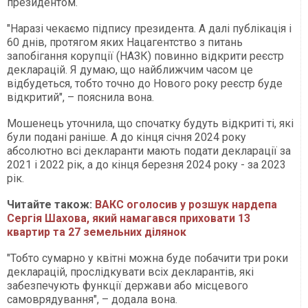
президентом.
"Наразі чекаємо підпису президента. А далі публікація і
60 днів, протягом яких Нацагентство з питань
запобігання корупції (НАЗК) повинно відкрити реєстр
декларацій. Я думаю, що найближчим часом це
відбудеться, тобто точно до Нового року реєстр буде
відкритий", – пояснила вона.
Мошенець уточнила, що спочатку будуть відкриті ті, які
були подані раніше. А до кінця січня 2024 року
абсолютно всі декларанти мають подати декларації за
2021 і 2022 рік, а до кінця березня 2024 року - за 2023
рік.
Читайте також:
ВАКС оголосив у розшук нардепа
Сергія Шахова, який намагався приховати 13
квартир та 27 земельних ділянок
"Тобто сумарно у квітні можна буде побачити три роки
декларацій, прослідкувати всіх декларантів, які
забезпечують функції держави або місцевого
самоврядування", – додала вона.