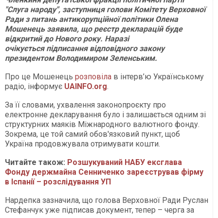
"Слуга народу", заступниця голови Комітету Верховної
Ради з питань антикорупційної політики Олена
Мошенець заявила, що реєстр декларацій буде
відкритий до Нового року. Наразі
очікується підписання відповідного закону
президентом Володимиром Зеленським.
Про це Мошенець
розповіла
в інтерв’ю Українському
радіо, інформує
UAINFO.org
.
За її словами, ухвалення законопроєкту про
електронне декларування було і залишається одним зі
структурних маяків Міжнародного валютного фонду.
Зокрема, це той самий обов'язковий пункт, щоб
Україна продовжувала отримувати кошти.
Читайте також:
Розшукуваний НАБУ ексглава
Фонду держмайна Сенниченко зареєстрував фірму
в Іспанії – розслідування УП
Нардепка зазначила, що голова Верховної Ради Руслан
Стефанчук уже підписав документ, тепер – черга за