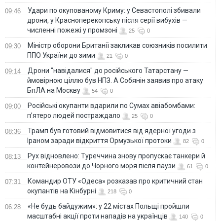
Удари по окупованому Криму: у Севастополі збивали
09:46
дрони, у Красноперекопську після серії вибухів —
численні пожежі у промзоні
25
0
Міністр оборони Британії закликав союзників посилити
09:30
ППО України до зими
21
0
Дрони "навідалися" до російського Татарстану —
09:14
ймовірною ціллю був НПЗ. А Собянін заявив про атаку
БпЛА на Москву
54
0
Російські окупанти вдарили по Сумах авіабомбами:
09:00
п’ятеро людей постраждало
25
0
Трамп був готовий відмовитися від ядерної угоди з
08:36
Іраном заради відкриття Ормузької протоки
82
0
Рух відновлено: Туреччина знову пропускає танкери й
08:13
контейнеровози до Чорного моря після паузи
61
0
Командир ОТУ «Одеса» розказав про критичний стан
07:31
окупантів на Кінбурні
218
0
«Не будь байдужим»: у 22 містах Польщі пройшли
06:28
масштабні акції проти нападів на українців
140
0