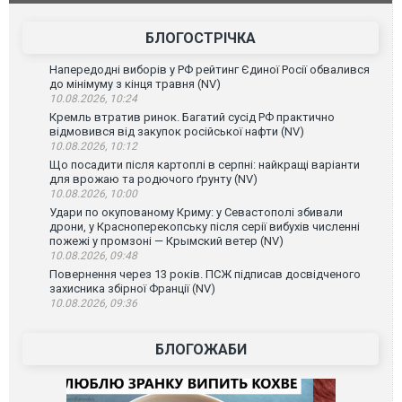
зіркового 
БЛОГОСТРІЧКА
Напередодні виборів у РФ рейтинг Єдиної Росії обвалився
до мінімуму з кінця травня (NV)
10.08.2026, 10:24
Кремль втратив ринок. Багатий сусід РФ практично
відмовився від закупок російської нафти (NV)
10.08.2026, 10:12
Що посадити після картоплі в серпні: найкращі варіанти
для врожаю та родючого ґрунту (NV)
10.08.2026, 10:00
Удари по окупованому Криму: у Севастополі збивали
дрони, у Красноперекопську після серії вибухів численні
пожежі у промзоні — Крымский ветер (NV)
10.08.2026, 09:48
Повернення через 13 років. ПСЖ підписав досвідченого
захисника збірної Франції (NV)
10.08.2026, 09:36
БЛОГОЖАБИ