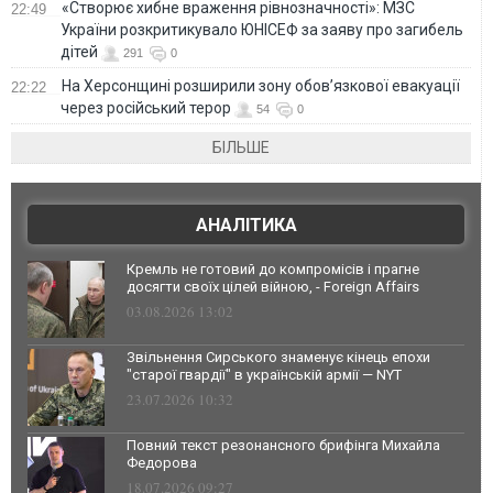
«Створює хибне враження рівнозначності»: МЗС
22:49
України розкритикувало ЮНІСЕФ за заяву про загибель
дітей
291
0
На Херсонщині розширили зону обов’язкової евакуації
22:22
через російський терор
54
0
БІЛЬШЕ
АНАЛІТИКА
Кремль не готовий до компромісів і прагне
досягти своїх цілей війною, - Foreign Affairs
03.08.2026 13:02
Звільнення Сирського знаменує кінець епохи
"старої гвардії" в українській армії — NYT
23.07.2026 10:32
Повний текст резонансного брифінга Михайла
Федорова
18.07.2026 09:27