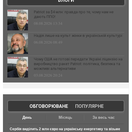
БЛОГИ
Patriot за $4 млн: правда про те, чому нам не
дають ППО!
08.08.2026 13:34
Надія лише на культ жінки в українській культурі
06.08.2026 08:49
Чому США не готові передати Україні ліцензію на
виробництво ракет Patriot: політика, безпека та
можливі альтернативи
03.08.2026 20:24
ОБГОВОРЮВАНЕ
|
ПОПУЛЯРНЕ
День
Місяць
За весь час
Сербія виділить 2 млн євро на українську енергетику та візьме