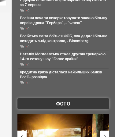
Підбірка блогожаб та фотоприколів від UAINFO
за 7 серпня
0
Росіяни почали використовувати значно більшу
версію дрона "Гербера", - "Флеш"
0
Російська еліта боїться ФСБ, яка дедалі більше
виходить з-під контролю, - Bloomberg
0
Наталія Могилевська стала другою тренеркою
14-го сезону шоу "Голос країни"
0
Кредитна криза дісталася найбільших банків
Росії - розвідка
0
ФОТО