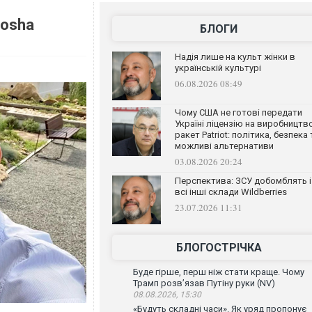
yosha
БЛОГИ
Надія лише на культ жінки в
українській культурі
06.08.2026 08:49
Чому США не готові передати
Україні ліцензію на виробництв
ракет Patriot: політика, безпека 
можливі альтернативи
03.08.2026 20:24
Перспектива: ЗСУ добомблять і
всі інші склади Wildberries
23.07.2026 11:31
БЛОГОСТРІЧКА
Буде гірше, перш ніж стати краще. Чому
Трамп розв’язав Путіну руки (NV)
08.08.2026, 15:30
«Будуть складні часи». Як уряд пропонує