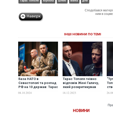
Тарас Тополя
Alyosha
шлюб
війна
діти
Сподобався матері
ним в соцме
ІНШІ НОВИНИ ПО ТЕМІ
База НАТО в
Тарас Тополя гнівно
"Ту
Севастополі та розпад
відповів Жені Галичу,
Топ
РФ на 10 держав: Тарас
який розкритикував
ств
Тополя спрогнозував
пісню "Фортеця
умо
08.10.2024
18.12.2023
26.0
майбутнє Росії
Бахмут"
ЗСУ
пов
ВІ
Пра
НОВИНИ