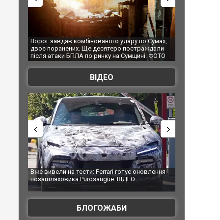
ого удару по Сумах,
За 2000 кілометрів від кордону з Україною: в
ятеро постраждали
Єкатеринбурзі після атаки дронів загорівся
у на Сумщині. ФОТО
склад Wildberries. ФОТО. ВІДЕО
ВІДЕО
rari готує оновлення
Вийшов трейлер нової екранізації легендарного
ue. ВІДЕО
фільму "Афера Томаса Крауна"
БЛОГОЖАБИ