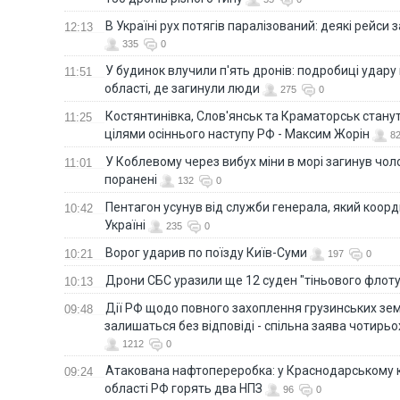
В Україні рух потягів паралізований: деякі рейси
12:13
335
0
У будинок влучили п'ять дронів: подробиці удару 
11:51
області, де загинули люди
275
0
Костянтинівка, Слов'янськ та Краматорськ стану
11:25
цілями осіннього наступу РФ - Максим Жорін
8
У Коблевому через вибух міни в морі загинув чоло
11:01
поранені
132
0
Пентагон усунув від служби генерала, який коор
10:42
Україні
235
0
Ворог ударив по поїзду Київ-Суми
10:21
197
0
Дрони СБС уразили ще 12 суден "тіньового флот
10:13
Дії РФ щодо повного захоплення грузинських зе
09:48
залишаться без відповіді - спільна заява чотирьо
1212
0
Атакована нафтопереробка: у Краснодарському к
09:24
області РФ горять два НПЗ
96
0