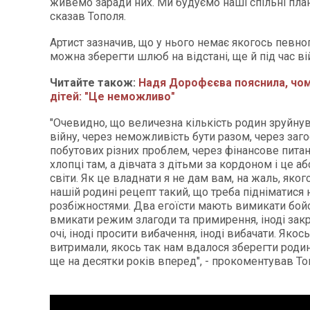
живемо заради них. Ми будуємо наші спільні плани
сказав Тополя.
Артист зазначив, що у нього немає якогось певног
можна зберегти шлюб на відстані, ще й під час ві
Читайте також:
Надя Дорофєєва пояснила, чом
дітей: "Це неможливо"
"Очевидно, що величезна кількість родин зруйну
війну, через неможливість бути разом, через заг
побутових різних проблем, через фінансове питанн
хлопці там, а дівчата з дітьми за кордоном і це а
світи. Як це владнати я не дам вам, на жаль, яког
нашій родині рецепт такий, що треба підніматися 
розбіжностями. Два егоїсти мають вимикати бо
вмикати режим злагоди та примирення, іноді зак
очі, іноді просити вибачення, іноді вибачати. Якос
витримали, якось так нам вдалося зберегти родин
ще на десятки років вперед", - прокоментував То