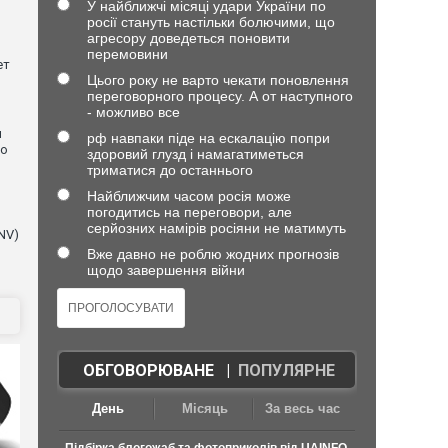
У найближчі місяці удари України по
росії стануть настільки болючими, що
агресору доведеться поновити
перемовини
ет
Цього року не варто чекати поновлення
переговорного процесу. А от наступного
- можливо все
и
рф навпаки піде на ескалацію попри
що
здоровий глузд і намагатиметься
триматися до останнього
Найближчим часом росія може
погодитись на переговори, але
серйозних намірів росіяни не матимуть
NV)
Вже давно не роблю жодних прогнозів
щодо завершення війни
ОБГОВОРЮВАНЕ
|
ПОПУЛЯРНЕ
День
Місяць
За весь час