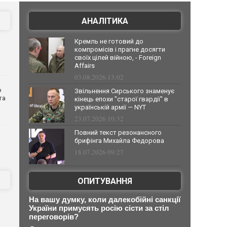
АНАЛІТИКА
Кремль не готовий до
компромісів і прагне досягти
своїх цілей війною, - Foreign
Affairs
03.08.2026 13:02
о
Звільнення Сирського знаменує
та
кінець епохи "старої гвардії" в
українській армії — NYT
23.07.2026 10:32
Повний текст резонансного
брифінга Михайла Федорова
18.07.2026 09:27
ОПИТУВАННЯ
На вашу думку, коли далекобійні санкції
України примусять росію сісти за стіл
переговорів?