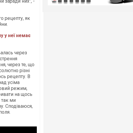
 заради них", -
о рецепту, як
йни.
у у неї немає
валась через
острення
я, через те, що
бсолютно різні
ось рецепту. В
над усіма
йовий режим,
ривати на щось
ь так ми
у. Сподіваюся,
поля.