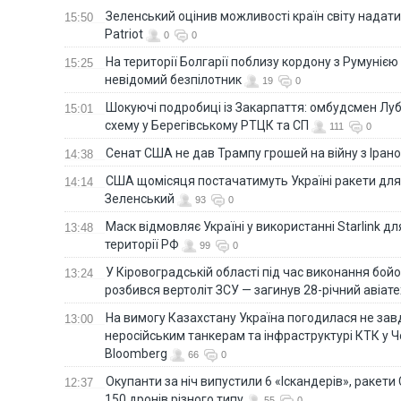
Зеленський оцінив можливості країн світу надати
15:50
Patriot
0
0
На території Болгарії поблизу кордону з Румунією
15:25
невідомий безпілотник
19
0
Шокуючі подробиці із Закарпаття: омбудсмен Лу
15:01
схему у Берегівському РТЦК та СП
111
0
Сенат США не дав Трампу грошей на війну з Іран
14:38
США щомісяця постачатимуть Україні ракети для P
14:14
Зеленський
93
0
Маск відмовляє Україні у використанні Starlink дл
13:48
території РФ
99
0
У Кіровоградській області під час виконання бой
13:24
розбився вертоліт ЗСУ — загинув 28-річний авіате
На вимогу Казахстану Україна погодилася не зав
13:00
неросійським танкерам та інфраструктурі КТК у 
Bloomberg
66
0
Окупанти за ніч випустили 6 «Іскандерів», ракети
12:37
150 дронів різного типу
55
0