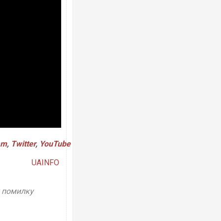
Ворог завдав комбінован
двоє поранених. Ще дес
після атаки БПЛА по ринк
am
,
Twitter
,
YouTube
UAINFO
Вже вивели на тести: Fer
позашляховика Purosang
у помилку