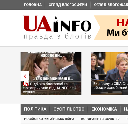
ГОЛОВНА
ОГЛЯД БЛОГОСФЕРИ
ОГЛЯД БЛОГОЖАБ
Експослу в США Ст
Підбірка блогожаб та
обрали запобіжний 
фотоприколів від UAINFO за 7
серпня
ПОЛІТИКА
СУСПІЛЬСТВО
ЕКОНОМІКА
Н
РОСІЙСЬКО-УКРАЇНСЬКА ВІЙНА
КОРОНАВІРУС COVID-19