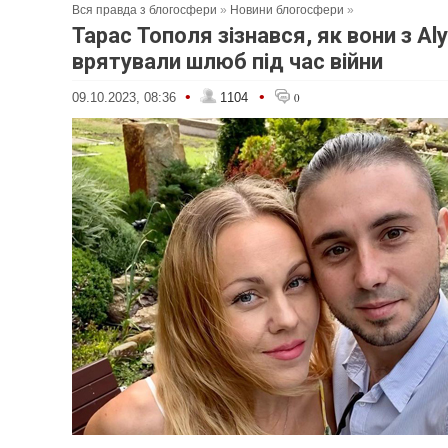
Вся правда з блогосфери
»
Новини блогосфери
»
Тарас Тополя зізнався, як вони з Al
врятували шлюб під час війни
•
•
09.10.2023, 08:36
1104
0