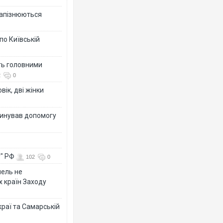
 запізнюються
по Київській
ть головними
2
0
вік, дві жінки
динував допомогу
у" РФ
102
0
мель не
х країн Заходу
раї та Самарській