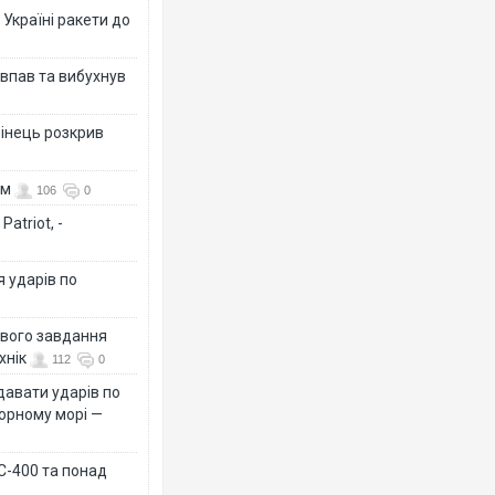
 Україні ракети до
 впав та вибухнув
бінець розкрив
ом
106
0
atriot, -
я ударів по
ового завдання
хнік
112
0
давати ударів по
Чорному морі —
 С-400 та понад