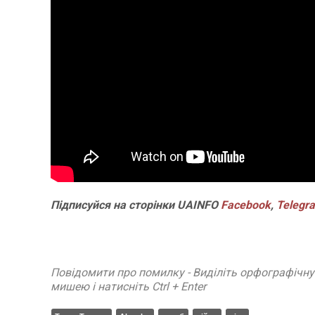
Підписуйся на сторінки UAINFO
Facebook
,
Telegr
Повідомити про помилку - Виділіть орфографічн
мишею і натисніть Ctrl + Enter