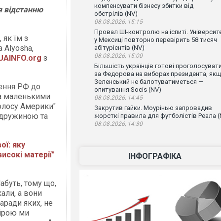
компенсувати бізнесу збитки від
я відстанню
обстрілів (NV)
08.08.2026, 15:15
Провал ШІ-контролю на іспиті. Університ
 як їм з
у Мексиці повторно перевірить 58 тисяч
 Alyosha,
абітурієнтів (NV)
08.08.2026, 15:00
UAINFO.org
з
Більшість українців готові проголосуват
за Федорова на виборах президента, як
Зеленський не балотуватиметься —
ення РФ до
опитування Socis (NV)
ма маленькими
08.08.2026, 14:45
Голосу Америки"
Закрутив гайки. Моурінью запровадив
з дружиною та
жорсткі правила для футболістів Реала (
08.08.2026, 14:30
ї: яку
исокі матерії"
ІНФОГРАФІКА
абуть, тому що,
кали, а вони
заради яких, не
мірою ми