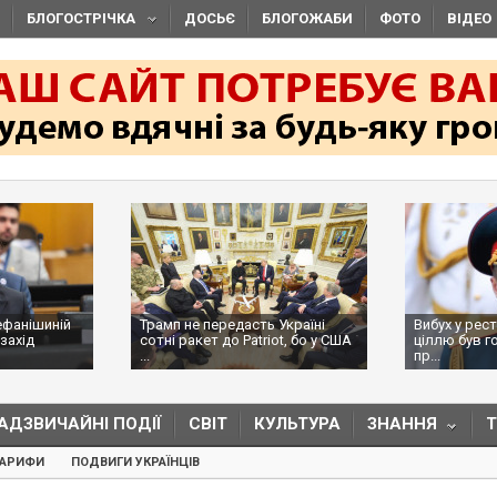
БЛОГОСТРІЧКА
ДОСЬЄ
БЛОГОЖАБИ
ФОТО
ВІДЕО
ефанішиній
Трамп не передасть Україні
Вибух у рес
захід
сотні ракет до Patriot, бо у США
ціллю був г
...
пр...
АДЗВИЧАЙНІ ПОДІЇ
СВІТ
КУЛЬТУРА
ЗНАННЯ
ТАРИФИ
ПОДВИГИ УКРАЇНЦІВ