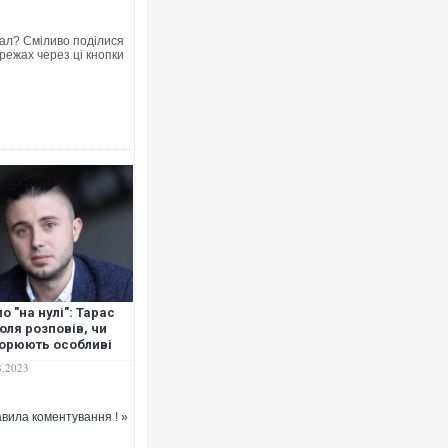
ал? Сміливо поділися
режах через ці кнопки
по "на нулі": Тарас
оля розповів, чи
орюють особливі
ви для артистів у
8.2023
 та чи хоче він
ернутися на фронт.
ДЕО
вила коментування ! »