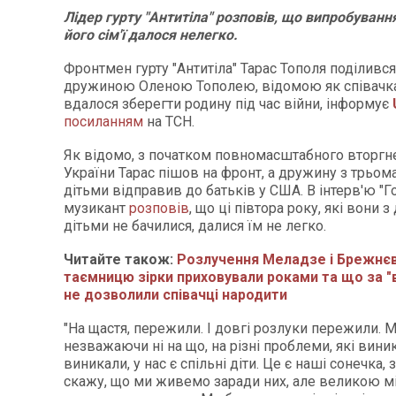
Лідер гурту "Антитіла" розповів, що випробуванн
його сім'ї далося нелегко.
Фронтмен гурту "Антитіла" Тарас Тополя поділився,
дружиною Оленою Тополею, відомою як співачка
вдалося зберегти родину під час війни, інформує
посиланням
на ТСН.
Як відомо, з початком повномасштабного вторгн
України Тарас пішов на фронт, а дружину з трьо
дітьми відправив до батьків у США. В інтерв'ю "
музикант
розповів
, що ці півтора року, які вони 
дітьми не бачилися, далися їм не легко.
Читайте також:
Розлучення Меладзе і Брежнєво
таємницю зірки приховували роками та що за "в
не дозволили співачці народити
"На щастя, пережили. І довгі розлуки пережили. М
незважаючи ні на що, на різні проблеми, які вини
виникали, у нас є спільні діти. Це є наші сонечка, 
скажу, що ми живемо заради них, але великою 