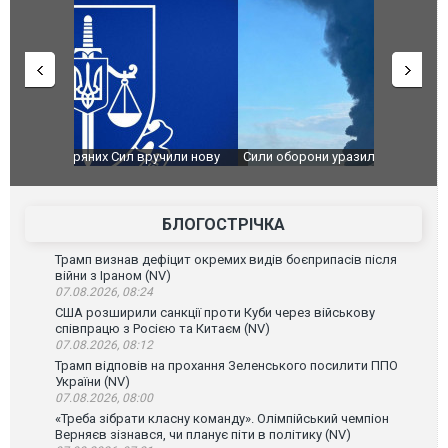
чили нову
Сили оборони уразили Ярославський НПЗ:
Неймар вла
губернатор регіону заявив про наймасштабнішу
"Сантоса".
атаку. ВІДЕО
БЛОГОСТРІЧКА
Трамп визнав дефіцит окремих видів боєприпасів після
війни з Іраном (NV)
07.08.2026, 08:24
США розширили санкції проти Куби через військову
співпрацю з Росією та Китаєм (NV)
07.08.2026, 08:12
Трамп відповів на прохання Зеленського посилити ППО
України (NV)
07.08.2026, 08:00
«Треба зібрати класну команду». Олімпійський чемпіон
Верняєв зізнався, чи планує піти в політику (NV)