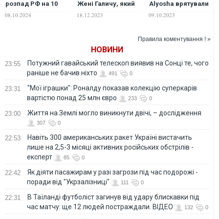
розпад РФ на 10
Жені Галичу, який
Alyosha врятували
держав: Тарас
розкритикував
шлюб під час війни
08.10.2024
18.12.2023
09.10.2023
Тополя
пісню "Фортеця
спрогнозував
Бахмут"
майбутнє Росії
Правила коментування ! »
НОВИНИ
Потужний гавайський телескоп виявив на Сонці те, чого
23:55
раніше не бачив ніхто
491
0
"Мої іграшки": Роналду показав колекцію суперкарів
23:31
вартістю понад 25 млн євро
233
0
Життя на Землі могло виникнути двічі, – дослідження
23:00
307
0
Навіть 300 американських ракет Україні вистачить
22:53
лише на 2,5-3 місяці активних російських обстрілів -
експерт
85
0
Як діяти пасажирам у разі загрози під час подорожі -
22:42
поради від "Укрзалізниці"
111
0
В Таїланді футболіст загинув від удару блискавки під
22:31
час матчу: ще 12 людей постраждали. ВІДЕО
132
0