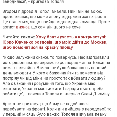
заводилася", - пригадав Тополя.
Згодом підрозділ Тополі вивели. Нині він не воює,
проте визнає, що може знову відправитися на фронт.
Це станеться, якщо прийде відповідна команда. Проте
артист
визнає
, що сам він цього не хоче.
Читайте також:
Хочу брати участь в контрнаступі:
Юрко Юрченко розповів, що мріє дійти до Москви,
щоб помочитися на Красну площу
"Якщо Залужний скаже, то повернусь. Нас відправили
його рішенням, до окремого розпорядження. Бажання
немає, звичайно. В мене не було бажання і в перший
день воювати. У кого є бажання йти та померти від
пострілу чи від міни, чи просто так вбивати людину?
Але є бажання і розуміння того, що Україна має
вистояти, Україна має вижити. І заради цього треба
робити це", - пояснив Тополя в інтерв'ю Славі Дьоміну.
Артист не приховує, що йому не подобалося
перебувати на фронті. Коли він вийшов з передової, то
у перший місяць було важко. Тополя відчував певну