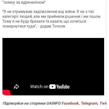
"ломку за адреналіном".
"Я не отримував задоволення від війни. Я не з тієї
категорії людей, але ми прийняли рішення і ми пішли.
Тому я не буду брехати та казати, що хочеться
повернутися туди", - додав Тополя.
Підписуйся на сторінки UAINFO
Facebook
,
Telegram
,
Twitt