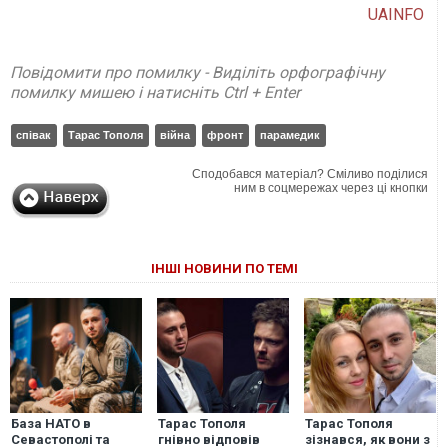
UAINFO
Повідомити про помилку - Виділіть орфографічну
помилку мишею і натисніть Ctrl + Enter
співак
Тарас Тополя
війна
фронт
парамедик
Сподобався матеріал? Сміливо поділися
ним в соцмережах через ці кнопки
ІНШІ НОВИНИ ПО ТЕМІ
База НАТО в
Тарас Тополя
Тарас Тополя
Севастополі та
гнівно відповів
зізнався, як вони з