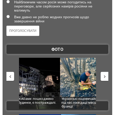
Найближчим часом росія може погодитись на
переговори, але серйозних намірів росіяни не
матимуть
Вже давно не роблю жодних прогнозів щодо
завершення війни
ФОТО
шкоджено
Українські надзвичайники врятували козуленя
СБУ за спр
траждалі.
під час ліквідації масштабної лісової пожежі у
Болгарії з
ВІДЕО
Франції
ФОТО