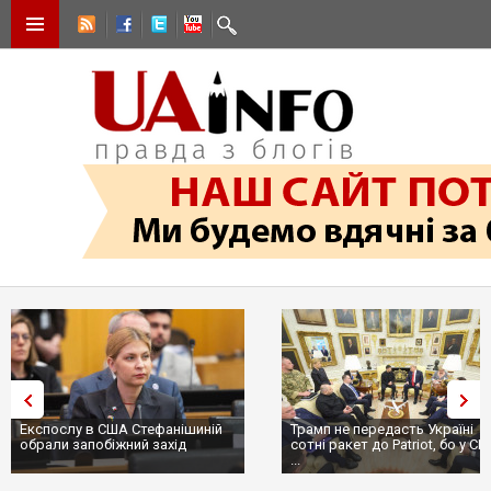
Експослу в США Стефанішиній
Трамп не передасть Україні
обрали запобіжний захід
сотні ракет до Patriot, бо у С
...