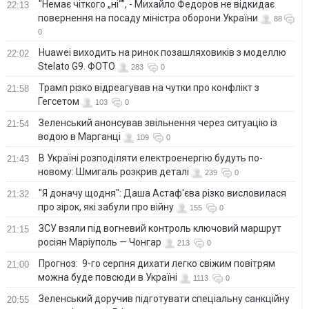
"Немає чіткого „ні“", - Михайло Федоров не відкидає
22:13
повернення на посаду міністра оборони України
88
0
Huawei виходить на ринок позашляховиків з моделлю
22:02
Stelato G9. ФОТО
283
0
Трамп різко відреагував на чутки про конфлікт з
21:58
Гегсетом
103
0
Зеленський анонсував звільнення через ситуацію із
21:54
водою в Марганці
109
0
В Україні розподіляти електроенергію будуть по-
21:43
новому: Шмигаль розкрив деталі
239
0
"Я доначу щодня": Даша Астаф'єва різко висловилася
21:32
про зірок, які забули про війну
155
0
ЗСУ взяли під вогневий контроль ключовий маршрут
21:15
росіян Маріуполь — Чонгар
213
0
Прогноз: 9-го серпня дихати легко свіжим повітрям
21:00
можна буде повсюди в Україні
1113
0
Зеленський доручив підготувати спеціальну санкційну
20:55