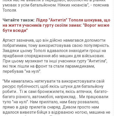
умовах з усім батальйоном. Ніяких нюансів", - пояснив
Тополя.
Читайте також:
Лідер "Антитіл" Тополя шокував, що
на життя учасників гурту скоїли замах: "Ворог може
бути всюди"
Артист зазначив, що він дійсно намагався допомогти
побратимам, тому використовував свою популярність.
Завдяки цьому Тополі вдавалося знаходити гроші на
придбання спорядження або машин для військових.
При цьому музикант та інші учасники гурту "Антитіла",
які теж пішли на фронт та стали парамедиками,
перебував "на нулі".
"Ми намагались натягувати та використовувати свій
ресурс публічності, щоб якісь штуки для батальйону
робити... Ті ж самі бронежилети, якісь аптечки, багато-
багато різного, автомобілі, наприклад... Ми працювали
тупо "на нулі". Нам прилітало, нам базу розвалило,
прямо в двір прилетів снаряд. Дивом просто нам
вдалося вивезти бійця з відірваною ногою, машина не