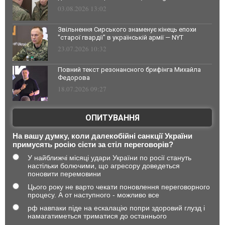
03.08.2026 13:02
Звільнення Сирського знаменує кінець епохи
"старої гвардії" в українській армії — NYT
23.07.2026 10:32
Повний текст резонансного брифінга Михайла
Федорова
18.07.2026 09:27
ОПИТУВАННЯ
На вашу думку, коли далекобійні санкції України
примусять росію сісти за стіл переговорів?
У найближчі місяці удари України по росії стануть
настільки болючими, що агресору доведеться
поновити перемовини
Цього року не варто чекати поновлення переговорного
процесу. А от наступного - можливо все
рф навпаки піде на ескалацію попри здоровий глузд і
намагатиметься триматися до останнього