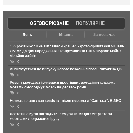
ОБГОВОРЮВАНЕ
|
ПОПУЛЯРНЕ
День
Місяць
За весь час
"65 років ніколи не виглядали краще", - фото-привітання Мішель
Обами до дня народження екс-президента США зібрало майже
мільйон лайків
0
Audi готується до випуску нового покоління позашляховика Q8
0
Рецепт молодості виявився простішим: володіння кількома
мовами омолоджує мозок на десяток років
0
Неймар влаштував конфлікт після перемоги "Сантоса". ВІДЕО
0
Достатньо було погладити: лемури на Мадагаскарі стали
жертвами людського вірусу
0