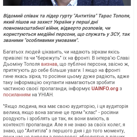
Відомий співак та лідер гурту "Антитіла" Тарас Тополя,
який пішов на захист України у перші дні
повномасштабної війни, відверто розповів, чи
користуються медійні персони, що служать у ЗСУ, так
званими "особливими умовами".
Багатьох людей цікавить, чи надають зіркам якісь
привілеї та чи "бережуть" їх на фронті. В інтерв'ю Славі
Дьоміну Тополя
визнав
, що публічні персони, звісно ж,
притягують до себе більше уваги. І якщо на фронті
гине якась зірка, то росіяни цьому дуже радіють, адже
таку інформацію окупанти намагаються зробити
частиною своєї пропаганди, інформує
UAINFO.org
з
посиланням
на УНІАН.
"Якщо людина, яка має свою аудиторію, і ця аудиторія
велика, якщо вона загине це прям "клас" - росіяни
роздують і зроблять це так, як вони вміють, в
контексті пропаганди. Але я не знаю за своїх колег, я
знаю, що "Антитіла" з першого дня і до того моменту,
поки нас не вивели з передової, абсолютно в рівних