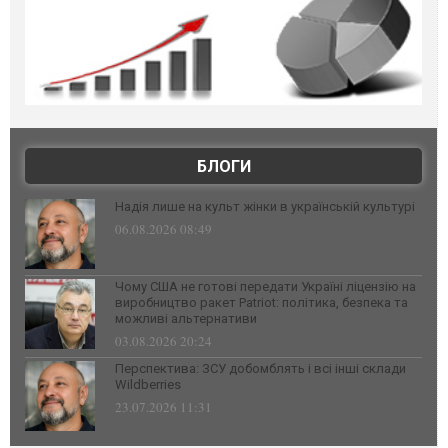
БЛОГИ
Надія лише на культ жінки в українській культурі
06.08.2026 08:49
Чому США не готові передати Україні ліцензію на
виробництво ракет Patriot: політика, безпека та
можливі альтернативи
03.08.2026 20:24
Перспектива: ЗСУ добомблять і всі інші склади
Wildberries
23.07.2026 11:31