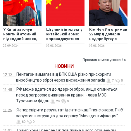
У Китаї затонув
Штучний інтелект у
Кім Чен Ин отримав
новітній атомний
китайській армії:
22 млрд доларів
підводний човен,
впроваджується
надприбутку з
Пекін намагався
система для
початку війни в
27.09.2024
07.08.2026
07.08.2026
приховати втрату –
планування
Україні, -
ЗМІ
масованих
Bloomberg
авіаударів
Правила коментування ! »
НОВИНИ
Пентагон вимагає від ВПК США різко прискорити
12:13
виробництво зброї через виснаження запасів
7
0
РФ може вдатися до ядерної зброї, якщо опиниться
11:49
перед загрозою виживання країни, - лава МЗС
Туреччини Фідан
29
0
Як перевірити результат ідентифікації пенсіонера: ПФУ
11:25
запустив інструкцію для сервісу "Моя ідентифікація"
60
0
Трамп хоче Гренландії: пов'язана з його оточенням
11:01