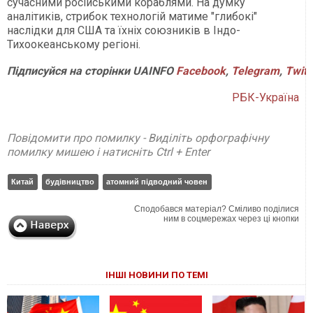
сучасними російськими кораблями. На думку
аналітиків, стрибок технологій матиме "глибокі"
наслідки для США та їхніх союзників в Індо-
Тихоокеанському регіоні.
Підписуйся на сторінки UAINFO
Facebook
,
Telegram
,
Twitt
РБК-Україна
Повідомити про помилку - Виділіть орфографічну
помилку мишею і натисніть Ctrl + Enter
Китай
будівництво
атомний підводний човен
Сподобався матеріал? Сміливо поділися
ним в соцмережах через ці кнопки
ІНШІ НОВИНИ ПО ТЕМІ