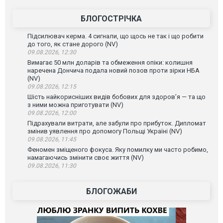
БЛОГОСТРІЧКА
Підсилювач керма. 4 сигнали, що щось не так і що робити
до того, як стане дорого (NV)
09.08.2026, 12:30
Вимагає 50 млн доларів та обмеження опіки: колишня
наречена Дончича подала новий позов проти зірки НБА
(NV)
09.08.2026, 12:15
Шість найкорисніших видів бобових для здоров’я — та що
з ними можна приготувати (NV)
09.08.2026, 12:00
Підрахували витрати, але забули про прибуток. Дипломат
змінив уявлення про допомогу Польщі Україні (NV)
09.08.2026, 11:45
Феномен зміщеного фокуса. Яку помилку ми часто робимо,
намагаючись змінити своє життя (NV)
09.08.2026, 11:30
БЛОГОЖАБИ