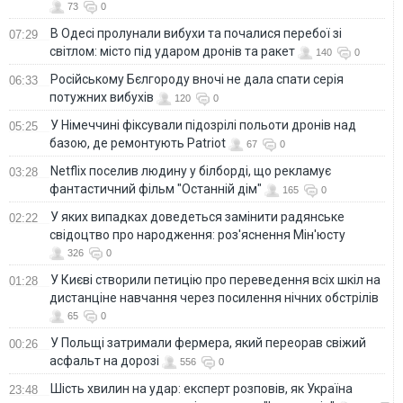
73
0
В Одесі пролунали вибухи та почалися перебої зі
07:29
світлом: місто під ударом дронів та ракет
140
0
Російському Бєлгороду вночі не дала спати серія
06:33
потужних вибухів
120
0
У Німеччині фіксували підозрілі польоти дронів над
05:25
базою, де ремонтують Patriot
67
0
Netflix поселив людину у білборді, що рекламує
03:28
фантастичний фільм "Останній дім"
165
0
У яких випадках доведеться замінити радянське
02:22
свідоцтво про народження: роз'яснення Мін'юсту
326
0
У Києві створили петицію про переведення всіх шкіл на
01:28
дистанціне навчання через посилення нічних обстрілів
65
0
У Польщі затримали фермера, який переорав свіжий
00:26
асфальт на дорозі
556
0
Шість хвилин на удар: експерт розповів, як Україна
23:48