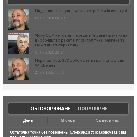
Надія лише на культ жінки в українській культурі
06.08.2026 08:49
Чому США не готові передати Україні ліцензію на
виробництво ракет Patriot: політика, безпека та
можливі альтернативи
03.08.2026 20:24
Перспектива: ЗСУ добомблять і всі інші склади
Wildberries
23.07.2026 11:31
ОБГОВОРЮВАНЕ
|
ПОПУЛЯРНЕ
День
Місяць
За весь час
Остаточна точка без повернень: Олександр Усік анонсував свій