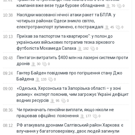
компанія вже везе туди бурове обладнання
70
0
Наслідки масованої нічної атаки ракет та БПЛА: у
10:38
чотирьох районах Одеси зникло світло,
електротранспорт зупинено, є постраждалі
45
0
Приїхав за паспортом та квартирою": у полон до
10:13
українських військових потрапив тезка зіркового
футболіста Мохамеда Салаха
192
0
Пентагон витратить $400 млн на лазерні системи проти
09:48
дронів
30
0
Гантер Байден повідомив про погіршення стану Джо
09:24
Байдена
133
0
«Одеська, Херсонська та Запорізька області – у зоні
09:00
ризику»: експерт пояснив, чим загрожує Україні дефіцит
водних ресурсів
95
0
Чи призначать пенсійни виплати, якщо ніколи не
08:36
працював офіційно: пояснення
177
0
РФ атакувала дронами Салтівський район Харкова: є
08:12
влучання у багатоповерхівку, двоє людей загинули