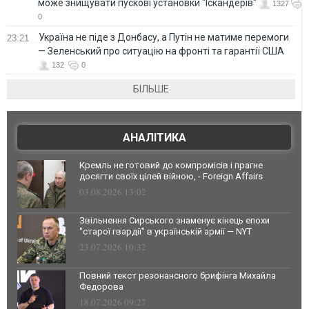
може знищувати пускові установки "Іскандерів"
1327
0
Україна не піде з Донбасу, а Путін не матиме перемоги
23:21
— Зеленський про ситуацію на фронті та гарантії США
132
0
БІЛЬШЕ
АНАЛІТИКА
Кремль не готовий до компромісів і прагне
досягти своїх цілей війною, - Foreign Affairs
03.08.2026 13:02
Звільнення Сирського знаменує кінець епохи
"старої гвардії" в українській армії — NYT
23.07.2026 10:32
Повний текст резонансного брифінга Михайла
Федорова
18.07.2026 09:27