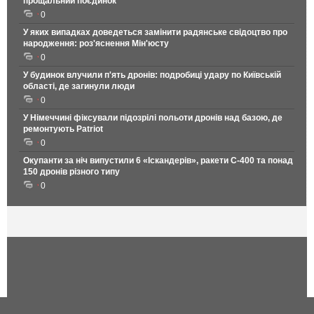
прощальний поєдинок
0
У яких випадках доведеться замінити радянське свідоцтво про
народження: роз'яснення Мін'юсту
0
У будинок влучили п'ять дронів: подробиці удару по Київській
області, де загинули люди
0
У Німеччині фіксували підозрілі польоти дронів над базою, де
ремонтують Patriot
0
Окупанти за ніч випустили 6 «Іскандерів», ракети С-400 та понад
150 дронів різного типу
0