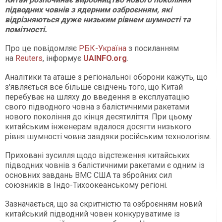
підводних човнів з ядерним озброєнням, які
відрізняються дуже низьким рівнем шумності та
помітності.
Про це повідомляє
РБК-Україна
з посиланням
на
Reuters
, інформує
UAINFO.org
.
Аналітики та аташе з регіональної оборони кажуть, що
з'являється все більше свідчень того, що Китай
перебуває на шляху до введення в експлуатацію
свого підводного човна з балістичними ракетами
нового покоління до кінця десятиліття. При цьому
китайським інженерам вдалося досягти низького
рівня шумності човна завдяки російським технологіям.
Приховані зусилля щодо відстеження китайських
підводних човнів з балістичними ракетами є одним із
основних завдань ВМС США та збройних сил
союзників в Індо-Тихоокеанському регіоні.
Зазначається, що за скритністю та озброєнням новий
китайський підводний човен конкуруватиме із