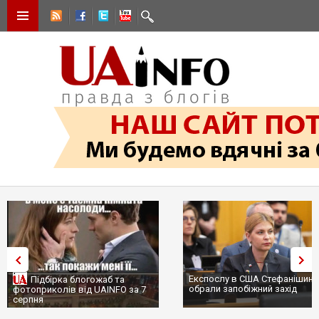
Експослу в США Стефанішині
Підбірка блогожаб та
обрали запобіжний захід
фотоприколів від UAINFO за 7
серпня