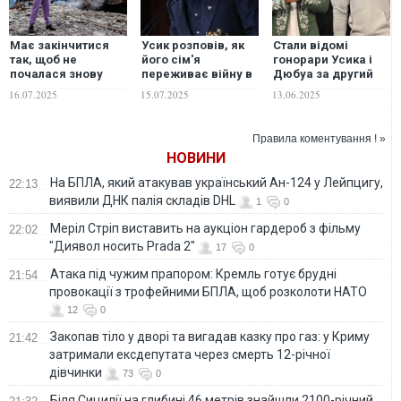
Має закінчитися
Усик розповів, як
Стали відомі
так, щоб не
його сім'я
гонорари Усика і
почалася знову
переживає війну в
Дюбуа за другий
через 3-5 років:
Україні
бій
16.07.2025
15.07.2025
13.06.2025
Усик нагадав світу
про війну в Україні
Правила коментування ! »
НОВИНИ
На БПЛА, який атакував український Ан-124 у Лейпцигу,
22:13
виявили ДНК палія складів DHL
1
0
Меріл Стріп виставить на аукціон гардероб з фільму
22:02
"Диявол носить Prada 2"
17
0
Атака під чужим прапором: Кремль готує брудні
21:54
провокації з трофейними БПЛА, щоб розколоти НАТО
12
0
Закопав тіло у дворі та вигадав казку про газ: у Криму
21:42
затримали ексдепутата через смерть 12-річної
дівчинки
73
0
Біля Сицилії на глибині 46 метрів знайшли 2100-річний