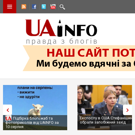
Експослу в США Стефанішині
Підбірка блогожаб та
обрали запобіжний захід
фотоприколів від UAINFO за
10 серпня