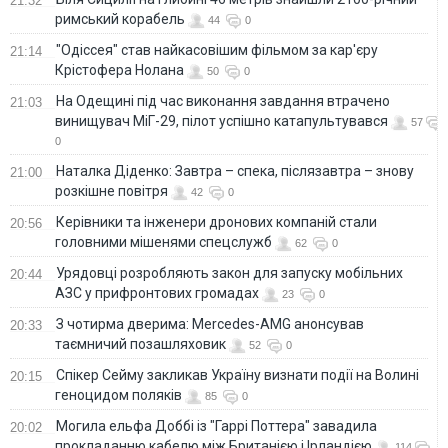
21:32
римський корабель
44
0
"Одіссея" став найкасовішим фільмом за кар'єру
21:14
Крістофера Нолана
50
0
На Одещині під час виконання завдання втрачено
21:03
винищувач МіГ-29, пілот успішно катапультувався
57
0
Наталка Діденко: Завтра – спека, післязавтра – знову
21:00
розкішне повітря
42
0
Керівники та інженери дронових компаній стали
20:56
головними мішенями спецслужб
62
0
Урядовці розробляють закон для запуску мобільних
20:44
АЗС у прифронтових громадах
23
0
З чотирма дверима: Mercedes-AMG анонсував
20:33
таємничий позашляховик
52
0
Спікер Сейму закликав Україну визнати події на Волині
20:15
геноцидом поляків
85
0
Могила ельфа Доббі із "Гаррі Поттера" завадила
20:02
прокладанню кабелю між Британією і Ірландією
114