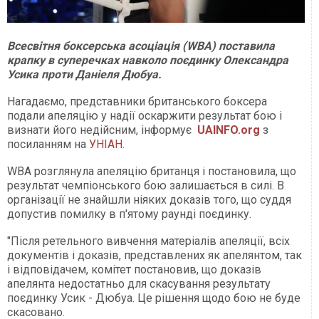
Всесвітня боксерська асоціація (WBA) поставила
крапку в суперечках навколо поєдинку Олександра
Усика проти Даніеля Дюбуа.
Нагадаємо, представники британського боксера
подали апеляцію у надії оскаржити результат бою і
визнати його недійсним, інформує
UAINFO.org
з
посиланням на
УНІАН
.
WBA розглянула апеляцію британця і постановила, що
результат чемпіонського бою залишається в силі. В
організації не знайшли ніяких доказів того, що суддя
допустив помилку в п'ятому раунді поєдинку.
"Після ретельного вивчення матеріалів апеляції, всіх
документів і доказів, представлених як апелянтом, так
і відповідачем, комітет постановив, що доказів
апелянта недостатньо для скасування результату
поєдинку Усик - Дюбуа. Це рішення щодо бою не буде
скасовано.