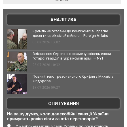
АНАЛІТИКА
Кремль не готовий до компромісів і прагне
досягти своїх цілей війною, - Foreign Affairs
03.08.2026 13:02
Звільнення Сирського знаменує кінець епохи
"старої гвардії" в українській армії — NYT
23.07.2026 10:32
Повний текст резонансного брифінга Михайла
Федорова
18.07.2026 09:27
ОПИТУВАННЯ
На вашу думку, коли далекобійні санкції України
примусять росію сісти за стіл переговорів?
У найближчі місяці удари України по росії стануть