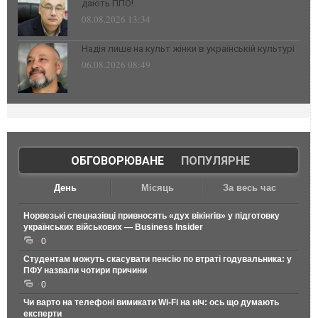
дають ППО!
08.08.2026 13:34
Надія лише на культ жінки в українській культурі
06.08.2026 08:49
ОБГОВОРЮВАНЕ
|
ПОПУЛЯРНЕ
День
Місяць
За весь час
Норвезькі спецназівці привносять «дух вікінгів» у підготовку
українських військових — Business Insider
0
Студентам можуть скасувати пенсію по втраті годувальника: у
ПФУ назвали чотири причини
0
Чи варто на телефонi вимикати Wi-Fi на ніч: ось що думають
експерти