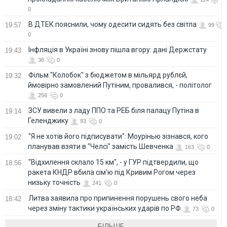
0
В ДТЕК пояснили, чому одесити сидять без світла
19:57
99
0
Інфляція в Україні знову пішла вгору: дані Держстату
19:43
36
0
Фільм "Колобок" з бюджетом в мільярд рублєй,
19:32
ймовірно замовлений Путіним, провалився, - політолог
256
0
ЗСУ вивели з ладу ППО та РЕБ біля палацу Путіна в
19:14
Геленджику
93
0
"Я не хотів його підписувати": Моурінью зізнався, кого
19:02
планував взяти в "Челсі" замість Шевченка
163
0
"Відхилення склало 15 км", - у ГУР підтвердили, що
18:56
ракета КНДР вбила сім'ю під Кривим Рогом через
низьку точність
241
0
Литва заявила про припинення порушень свого неба
18:42
через зміну тактики українських ударів по РФ
73
0
БІЛЬШЕ