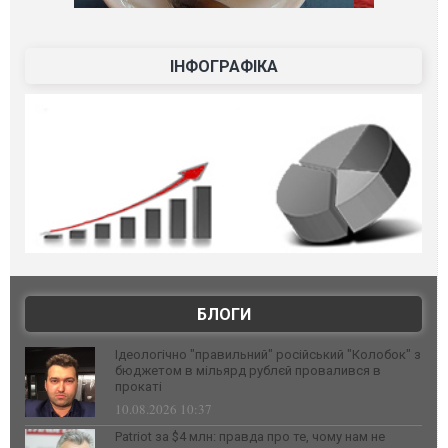
ІНФОГРАФІКА
БЛОГИ
Ідеологічно "правильний" російський "Колобок" з
бюджетом в мільярд рублєй провалився в
прокаті
10.08.2026 10:37
Patriot за $4 млн: правда про те, чому нам не