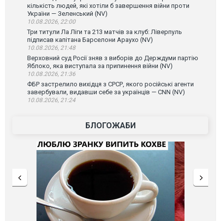
кількість людей, які хотіли б завершення війни проти
України — Зеленський (NV)
10.08.2026, 22:00
Три титули Ла Ліги та 213 матчів за клуб: Ліверпуль
підписав капітана Барселони Араухо (NV)
10.08.2026, 21:48
Верховний суд Росії зняв з виборів до Держдуми партію
Яблоко, яка виступала за припинення війни (NV)
10.08.2026, 21:36
ФБР застрелило вихідця з СРСР, якого російські агенти
завербували, видавши себе за українців — CNN (NV)
10.08.2026, 21:24
БЛОГОЖАБИ