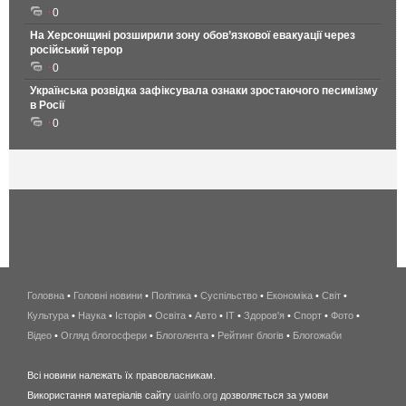
0
На Херсонщині розширили зону обов’язкової евакуації через
російський терор
0
Українська розвідка зафіксувала ознаки зростаючого песимізму
в Росії
0
Головна
•
Головні новини
•
Політика
•
Суспільство
•
Економіка
беспроводной
•
Світ
•
Культура
•
Наука
•
Історія
•
Освіта
•
Авто
•
IT
•
Здоров'я
интернет
•
Спорт
•
Фото
•
Відео
•
Огляд блогосфери
•
Блоголента
•
Рейтинг блогів
киев
•
Блогожаби
и
Всі новини належать їх правовласникам.
область
Використання матеріалів сайту
uainfo.org
дозволяється за умови
wimax