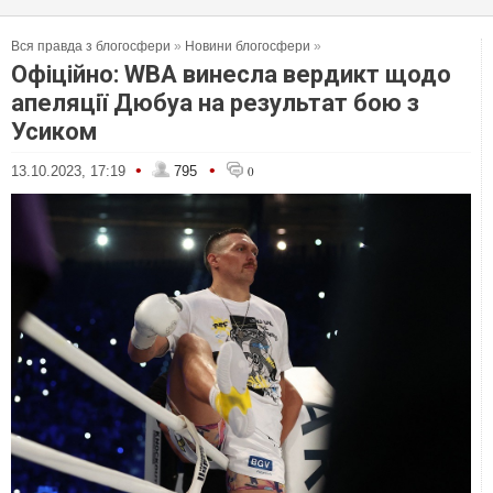
Вся правда з блогосфери
»
Новини блогосфери
»
Офіційно: WBA винесла вердикт щодо
апеляції Дюбуа на результат бою з
Усиком
•
•
13.10.2023, 17:19
795
0