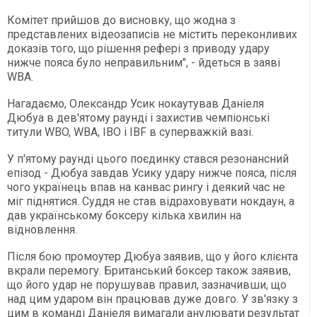
Комітет прийшов до висновку, що жодна з
представлених відеозаписів не містить переконливих
доказів того, що рішення рефері з приводу удару
нижче пояса було неправильним", - йдеться в заяві
WBA.
Нагадаємо, Олександр Усик нокаутував Даніеля
Дюбуа в дев'ятому раунді і захистив чемпіонські
титули WBO, WBA, IBO і IBF в суперважкій вазі.
У п'ятому раунді цього поєдинку стався резонансний
епізод - Дюбуа завдав Усику удару нижче пояса, після
чого українець впав на канвас рингу і деякий час не
міг піднятися. Суддя не став відраховувати нокдаун, а
дав українському боксеру кілька хвилин на
відновлення.
Після бою промоутер Дюбуа заявив, що у його клієнта
вкрали перемогу. Британський боксер також заявив,
що його удар не порушував правил, зазначивши, що
над цим ударом він працював дуже довго. У зв'язку з
цим в команді Даніеля вимагали анулювати результат