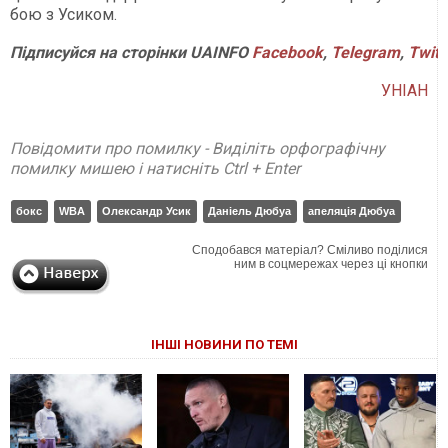
бою з Усиком.
Підписуйся на сторінки UAINFO
Facebook
,
Telegram
,
Twitt
УНІАН
Повідомити про помилку - Виділіть орфографічну
помилку мишею і натисніть Ctrl + Enter
бокс
WBA
Олександр Усик
Даніель Дюбуа
апеляція Дюбуа
Сподобався матеріал? Сміливо поділися
ним в соцмережах через ці кнопки
ІНШІ НОВИНИ ПО ТЕМІ