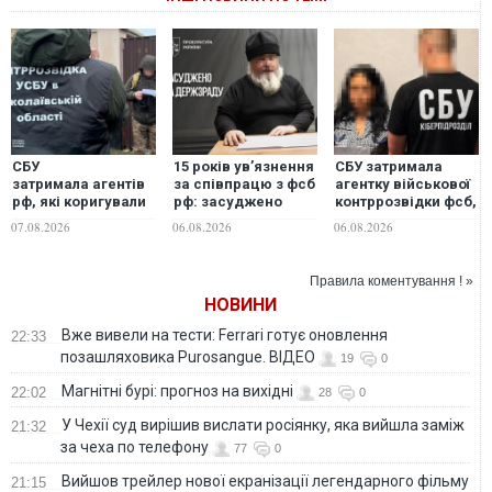
СБУ
15 років ув’язнення
СБУ затримала
затримала агентів
за співпрацю з фсб
агентку військової
рф, які коригували
рф: засуджено
контррозвідки фсб,
удари ворога по
священнослужителя
яка шпигувала для
07.08.2026
06.08.2026
06.08.2026
Миколаєву
УПЦ (МП)
ворога на
Дніпропетровщині
Правила коментування ! »
НОВИНИ
Вже вивели на тести: Ferrari готує оновлення
22:33
позашляховика Purosangue. ВІДЕО
19
0
Магнітні бурі: прогноз на вихідні
22:02
28
0
У Чехії суд вирішив вислати росіянку, яка вийшла заміж
21:32
за чеха по телефону
77
0
Вийшов трейлер нової екранізації легендарного фільму
21:15