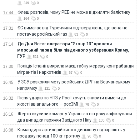
249
0
Флеш розповів, чому РЕБ не може відхиляти балістику
17:44
164
0
ЄС вимагає від Туреччини підтверджень, що вона не
17:31
постачає російський газ
83
0
До Дня Ялти: оператори "Group 13" провели
17:14
морський парад біля південного узбережжя Криму, -
ГУР
521
0
Поліція Іспанії викрила масштабну мережу контрабанди
17:00
мігрантів і наркотиків
67
0
У ЗСУ розкрили мету російських ДРГ на Вовчанському
16:45
напрямку
121
0
Після ударів по НПЗ у Росії хочуть знизити вимоги до
16:32
якості авіапального — росЗМІ
78
0
Жертв вкусили комарі: у Україні за пів року зафіксували
16:16
два випадки гарячки Західного Нілу
135
0
Командира артилерійського дивізіону підозрюють у
16:08
продажу понад 100 кг тротилу
98
0