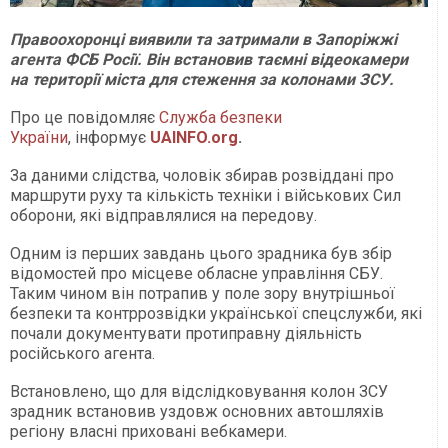
Правоохоронці виявили та затримали в Запоріжжі
агента ФСБ Росії. Він встановив таємні відеокамери
на території міста для стеження за колонами ЗСУ.
Про це повідомляє
Служба безпеки
України
, інформує
UAINFO.org
.
За даними слідства, чоловік збирав розвіддані про
маршрути руху та кількість техніки і військових Сил
оборони, які відправлялися на передову.
Одним із перших завдань цього зрадника був збір
відомостей про місцеве обласне управління СБУ.
Таким чином він потрапив у поле зору внутрішньої
безпеки та контррозвідки української спецслужби, які
почали документувати протиправну діяльність
російського агента.
Встановлено, що для відслідковування колон ЗСУ
зрадник встановив уздовж основних автошляхів
регіону власні приховані вебкамери.