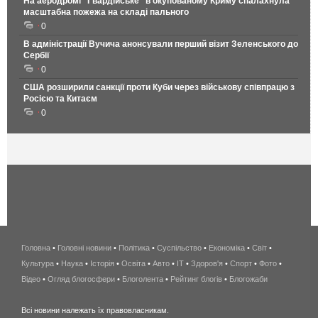
На аеродромі "Гвардійське" в окупованому Криму спалахнула
масштабна пожежа на складі пального
0
В адміністрації Вучича анонсували перший візит Зеленського до
Сербії
0
США розширили санкції проти Куби через військову співпрацю з
Росією та Китаєм
0
Головна
•
Головні новини
•
Політика
•
Суспільство
•
Економіка
беспроводной
•
Світ
•
Культура
•
Наука
•
Історія
•
Освіта
•
Авто
•
IT
•
Здоров'я
интернет
•
Спорт
•
Фото
•
Відео
•
Огляд блогосфери
•
Блоголента
•
Рейтинг блогів
киев
•
Блогожаби
и
Всі новини належать їх правовласникам.
область