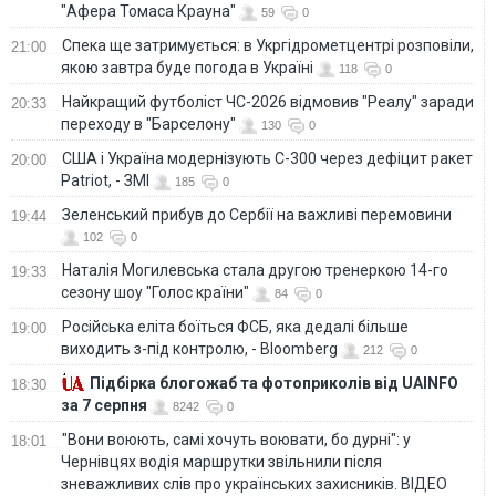
"Афера Томаса Крауна"
59
0
Спека ще затримується: в Укргідрометцентрі розповіли,
21:00
якою завтра буде погода в Україні
118
0
Найкращий футболіст ЧС-2026 відмовив "Реалу" заради
20:33
переходу в "Барселону"
130
0
США і Україна модернізують С-300 через дефіцит ракет
20:00
Patriot, - ЗМІ
185
0
Зеленський прибув до Сербії на важливі перемовини
19:44
102
0
Наталія Могилевська стала другою тренеркою 14-го
19:33
сезону шоу "Голос країни"
84
0
Російська еліта боїться ФСБ, яка дедалі більше
19:00
виходить з-під контролю, - Bloomberg
212
0
Підбірка блогожаб та фотоприколів від UAINFO
18:30
за 7 серпня
8242
0
"Вони воюють, самі хочуть воювати, бо дурні": у
18:01
Чернівцях водія маршрутки звільнили після
зневажливих слів про українських захисників. ВІДЕО