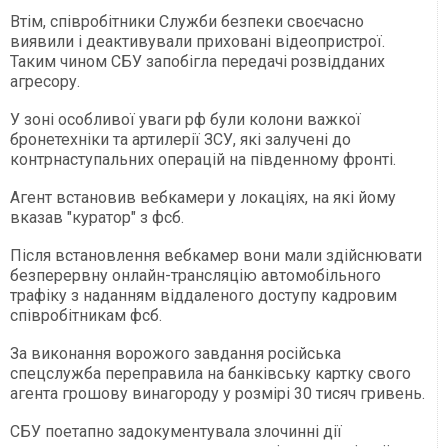
Втім, співробітники Служби безпеки своєчасно
виявили і деактивували приховані відеопристрої.
Таким чином СБУ запобігла передачі розвідданих
агресору.
У зоні особливої уваги рф були колони важкої
бронетехніки та артилерії ЗСУ, які залучені до
контрнаступальних операцій на південному фронті.
Агент встановив вебкамери у локаціях, на які йому
вказав "куратор" з фсб.
Після встановлення вебкамер вони мали здійснювати
безперервну онлайн-трансляцію автомобільного
трафіку з наданням віддаленого доступу кадровим
співробітникам фсб.
За виконання ворожого завдання російська
спецслужба переправила на банківську картку свого
агента грошову винагороду у розмірі 30 тисяч гривень.
СБУ поетапно задокументувала злочинні дії