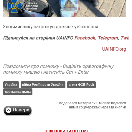
Зловмиснику загрожує довічне ув’язнення.
Підписуйся на сторінки UAINFO
Facebook
,
Telegram
,
Twitt
UAINFO.org
Повідомити про помилку - Виділіть орфографічну
помилку мишею і натисніть Ctrl + Enter
Україна
війна Росії проти України
агент ФСБ Росії
державна зрада
Сподобався матеріал? Сміливо поділися
ним в соцмережах через ці кнопки
ІНШІ НОВИНИ ПО ТЕМІ