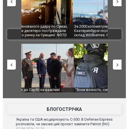
по Сумах,
За 2000 кілометрів від кордону з Україною: в
"Мої іграш
траждали
Єкатеринбурзі після атаки дронів загорівся
суперкарів
ВІДЕО
ині. ФОТО
склад Wildberries. ФОТО. ВІДЕО
ливі
"Вони воюють, самі хочуть воювати, бо дурні": у
В окупован
Чернівцях водія маршрутки звільнили після
порт: над 
зневажливих слів про українських захисників.
ВІДЕО
ВІДЕО
БЛОГОСТРІЧКА
Україна та США модернізують С-300. В Defense Express
розповіли, чи зможе цей проєкт замінити Patriot (NV)
07.08.2026, 21:24