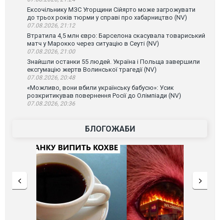
Ексочільнику МЗС Угорщини Сійярто може загрожувати
до трьох років тюрми у справі про хабарництво (NV)
07.08.2026, 21:12
Втратила 4,5 млн євро: Барселона скасувала товариський
матч у Марокко через ситуацію в Сеуті (NV)
07.08.2026, 21:00
Знайшли останки 55 людей. Україна і Польща завершили
ексгумацію жертв Волинської трагедії (NV)
07.08.2026, 20:48
«Можливо, вони вбили українську бабусю»: Усик
розкритикував повернення Росії до Олімпіади (NV)
07.08.2026, 20:36
БЛОГОЖАБИ