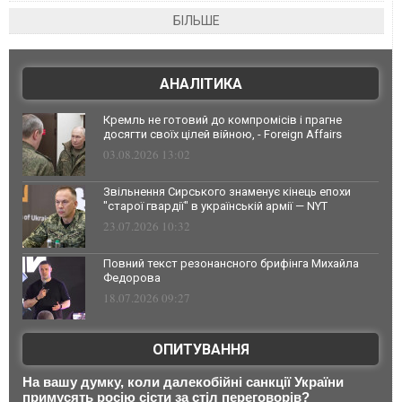
БІЛЬШЕ
АНАЛІТИКА
Кремль не готовий до компромісів і прагне
досягти своїх цілей війною, - Foreign Affairs
03.08.2026 13:02
Звільнення Сирського знаменує кінець епохи
"старої гвардії" в українській армії — NYT
23.07.2026 10:32
Повний текст резонансного брифінга Михайла
Федорова
18.07.2026 09:27
ОПИТУВАННЯ
На вашу думку, коли далекобійні санкції України
примусять росію сісти за стіл переговорів?