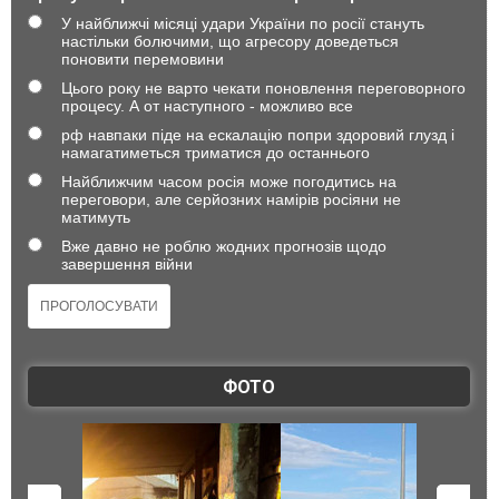
У найближчі місяці удари України по росії стануть
настільки болючими, що агресору доведеться
поновити перемовини
Цього року не варто чекати поновлення переговорного
процесу. А от наступного - можливо все
рф навпаки піде на ескалацію попри здоровий глузд і
намагатиметься триматися до останнього
Найближчим часом росія може погодитись на
переговори, але серйозних намірів росіяни не
матимуть
Вже давно не роблю жодних прогнозів щодо
завершення війни
ФОТО