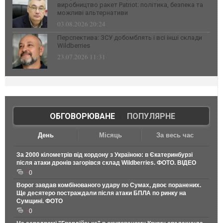
виробництво ракет Patriot: політика, безпека та
можливі альтернативи
03.08.2026 20:24
Перспектива: ЗСУ добомблять і всі інші склади
Wildberries
23.07.2026 11:31
ОБГОВОРЮВАНЕ
|
ПОПУЛЯРНЕ
День
Місяць
За весь час
За 2000 кілометрів від кордону з Україною: в Єкатеринбурзі
після атаки дронів загорівся склад Wildberries. ФОТО. ВІДЕО
0
Ворог завдав комбінованого удару по Сумах, двоє поранених.
Ще десятеро постраждали після атаки БПЛА по ринку на
Сумщині. ФОТО
0