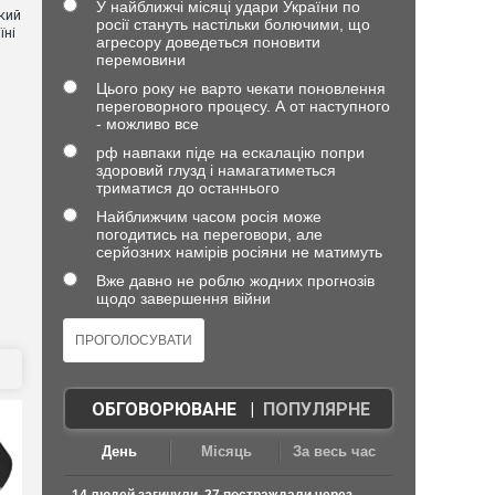
У найближчі місяці удари України по
кий
росії стануть настільки болючими, що
їні
агресору доведеться поновити
перемовини
Цього року не варто чекати поновлення
переговорного процесу. А от наступного
- можливо все
рф навпаки піде на ескалацію попри
здоровий глузд і намагатиметься
триматися до останнього
Найближчим часом росія може
погодитись на переговори, але
серйозних намірів росіяни не матимуть
Вже давно не роблю жодних прогнозів
щодо завершення війни
ОБГОВОРЮВАНЕ
|
ПОПУЛЯРНЕ
День
Місяць
За весь час