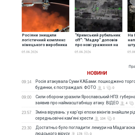
Росіяни знищили
"Кримський рубильник
На 
логістичний комплекс
off": "Мадяр" доповів
нап
німецького виробника
про нові ураження на
шт
спортивного одягу
ТОТ. ВІДЕО
зав
05.08.2026
05.08.2026
05.0
соб
вій
Пра
НОВИНИ
Росія атакувала Суми КАБами: пошкоджено торг
09:14
будинки, є постраждалі. ФОТО
1
0
Сили оборони уразили Ярославський НПЗ: губерна
09:00
заявив про наймасштабнішу атаку. ВІДЕО
4
Зміна вірувань: у кар'єрі епохи вікінгів знайшли рід
23:57
середньовічні кам’яні хрести
104
0
Достатньо було погладити: лемури на Мадагаска
23:30
людського вірусу
178
0