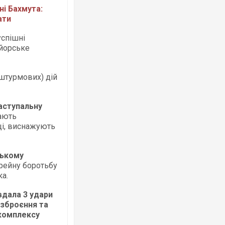
ні Бахмута:
ати
успішні
айорське
штурмових) дій
аступальну
дають
іці, виснажують
ському
рейну боротьбу
а.
вдала 3 удари
зброєння та
 комплексу