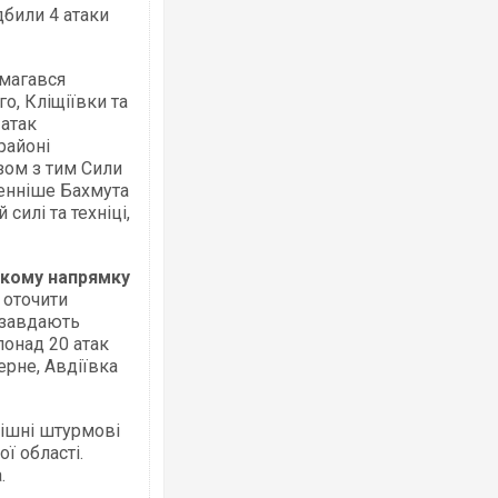
дбили 4 атаки
магався
о, Кліщіївки та
Українські надзвичайники врятували 
 атак
під час ліквідації масштабної лісової 
районі
Франції
азом з тим Сили
енніше Бахмута
силі та техніці,
ькому напрямку
 оточити
 завдають
понад 20 атак
ерне, Авдіївка
Сили оборони уразили Ярославський 
губернатор регіону заявив про найма
пішні штурмові
атаку. ВІДЕО
ї області.
.