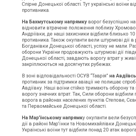
Спірне Донецької області. Тут українські воїни ві
противника.
На Бахмутському напрямку
ворог безуспішно на
відновити втрачене положення поблизу Хромовог
Андріївки, де наші захисники відбили близько 10
противника. Також окупанти вели штурмові дії в 
Богданівки Донецької області, успіху не мали. Р
оборони України продовжують штурмові дії півд
Донецької області, завдають ворогу втрат у живій 
закріплюються на досягнутих рубежах.
В зоні відповідальності ОСУВ “Таврія”
на Авдіївс
противник за підтримки авіації не полишає спроб
Авдіївку. Наші воїни стійко тримають оборону та
ворогу значних втрат. Так, Сили оборони відбили 
ворога в районах населених пунктів Степове, Сєв
та Первомайське Донецької області.
На Мар’їнському напрямк
у окупанти вели безус
дії в районі Мар’їнки та Новомихайлівки Донецько
Українські воїни тут відбили понад 20 атак ворога