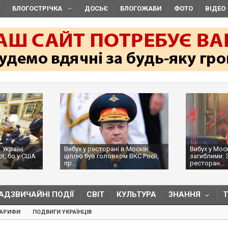
БЛОГОСТРІЧКА
ДОСЬЄ
БЛОГОЖАБИ
ФОТО
ВІДЕО
 Україні
Вибух у ресторані в Москві:
Вибух у Мос
ot, бо у США
ціллю був головком ВКС Росії,
загиблими: 
пр...
ресторан...
АДЗВИЧАЙНІ ПОДІЇ
СВІТ
КУЛЬТУРА
ЗНАННЯ
ТАРИФИ
ПОДВИГИ УКРАЇНЦІВ