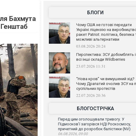
БЛОГИ
іля Бахмута
Чому США не готові передати
– Генштаб
Україні ліцензію на виробництв
ракет Patriot: політика, безпека 
можливі альтернативи
03.08.2026 20:24
Перспектива: ЗСУ добомблять і
всі інші склади Wildberries
23.07.2026 11:31
“Нова кров” чи вимушений хід?
Чому Драпатий очолив ЗСУ на п
суспільних протестів
22.07.2026 20:36
БЛОГОСТРІЧКА
Перед цим оголошували тривогу. У
Підмосков'ї загорівся НДІ Роскосмосу,
причетний до розробок балістики (NV)
06.08.2026, 09:00