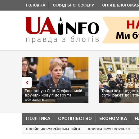
ГОЛОВНА
ОГЛЯД БЛОГОСФЕРИ
ОГЛЯД БЛОГОЖАБ
Експослу в США Стефанішиній
Трамп не передасть
вручили нову підозру та
сотні ракет до Patri
обирають...
...
ПОЛІТИКА
СУСПІЛЬСТВО
ЕКОНОМІКА
Н
РОСІЙСЬКО-УКРАЇНСЬКА ВІЙНА
КОРОНАВІРУС COVID-19