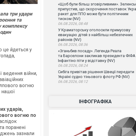
«Щоб були більш зговірливими». Зеленсь
припустив, що скорочення поставок Укра
ала три удари
ракет для ППО може бути політичним
тиском (NV)
роєння та
06.08.2026, 08:48
му комплексу
У Краматорську оголосили примусову
 один
евакуацію дітей з найбільш небезпечних
районів (NV)
06.08.2026, 08:36
о це йдеться у
«Зганьбив посаду». Легенда Реала
топада,
та Барселони закликав президента ФІФА
Інфантіно піти у відставку (NV)
06.08.2026, 08:24
Сибіга привітав рішення Швеції передати
ї ведення війни,
Україні судно тіньового флоту РФ (NV)
авіаційних
06.08.2026, 08:12
алпового вогню
х нашої
ІНФОГРАФІКА
их ударів,
пового вогню по
аслідок
 та поранені
оджень зазнали