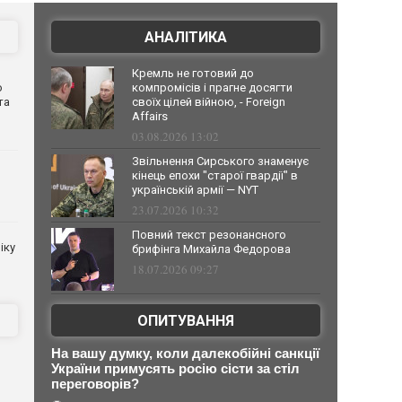
АНАЛІТИКА
Кремль не готовий до
о
компромісів і прагне досягти
та
своїх цілей війною, - Foreign
Affairs
03.08.2026 13:02
Звільнення Сирського знаменує
кінець епохи "старої гвардії" в
українській армії — NYT
23.07.2026 10:32
Повний текст резонансного
іку
брифінга Михайла Федорова
18.07.2026 09:27
ОПИТУВАННЯ
На вашу думку, коли далекобійні санкції
України примусять росію сісти за стіл
переговорів?