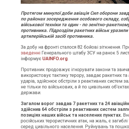
Протягом минулої доби авіація Сил оборони завд
по районах зосередження особового складу, озб
військової техніки та один - по зенітно-ракетно
противника. Підрозділи ракетних військ уразили
артилерійській засіб противника.
За добу на фронті сталося 82 бойові зіткнення. Пр
зведенні
Генерального штабу ЗСУ на ранок 5 лис
інформує
UAINFO.org
.
Противник продовжує ігнорувати закони та звича
використовує тактику терору, завдає ракетних та 
ударів, здійснює обстріли з реактивних систем з
не тільки по військових, а й по цивільних об’єкта
держави.
Загалом ворог завдав 7 ракетних та 24 авіаційн
здійснив 64 обстріли з реактивних систем зал
позиціях наших військ та населених пунктах.
Вн
російських терористичних атак, на жаль, є загиблі
серед цивільного населення. Руйнувань та пошк