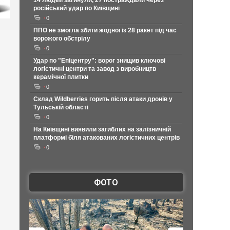
14 людей загинули, 27 постраждали через
російський удар по Київщині
0
ППО не змогла збити жодної із 28 ракет під час
ворожого обстрілу
0
Удар по "Епіцентру": ворог знищив ключові
логістичні центри та завод з виробництв
керамічної плитки
0
Склад Wildberries горить після атаки дронів у
Тульській області
0
На Київщині виявили загиблих на залізничній
платформі біля атакованих логістичних центрів
0
ФОТО