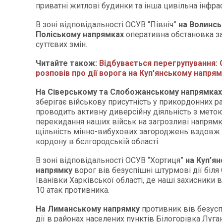
приватні житлові будинки та інша цивільна інфра
В зоні відповідальності ОСУВ “Північ”
на Волинсь
Поліському напрямках
оперативна обстановка з
суттєвих змін.
Читайте також:
Відбувається перегрупування:
розповів про дії ворога на Куп'янському напря
На Сіверському та Слобожанському напрямках
зберігає військову присутність у прикордонних р
проводить активну диверсійну діяльність з мет
перекидання наших військ на загрозливі напрямк
щільність мінно-вибухових загороджень вздовж
кордону в бєлгородській області.
В зоні відповідальності ОСУВ “Хортиця”
на Куп’я
напрямку
ворог вів безуспішні штурмові дії біля
Іванівки Харківської області, де наші захисники 
10 атак противника.
На Лиманському напрямку
противник вів безус
дії в районах населених пунктів Білогорівка Луган