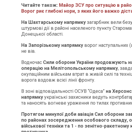
Читайте також:
Майор ЗСУ про ситуацію в райо
Ворог риє глибокі нори, з яких його важко діст
На Шахтарському напрямку
загарбник вели без
штурмові дії в районі населеного пункту Старом
Донецької області.
На Запорізькому напрямку
ворог наступальних (
не вів.
Водночас
Сили оборони України продовжують н
операцію на Мелітопольському напрямку
, зав
окупаційним військам втрат в живій силі та техн
ворога вздовж всієї лінії фронту.
В зоні відповідальності ОСУВ “Одеса”
на Херсон
напрямку
українські захисники ведуть контрбата
та наносять вогневе ураження по тилах противник
Протягом минулої доби авіація Сил оборони за
по районах зосередження особового складу, о
військової техніки та 1 - по зенітно-ракетному
противника.