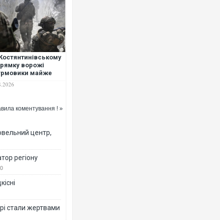
Костянтинівському
рямку ворожі
урмовики майже
жди несуть із
8.2026
ою триколор, -
ськовий
вила коментування ! »
овельний центр,
тор регіону
0
кісні
рі стали жертвами