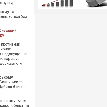
структура.
кому та
алишається без
 Сирський
мку
противник
айонах,
ою недопущення
и, нарощує
 державного
нському
 Синьківки та
відбили близько
пішні штурмові
ської області та