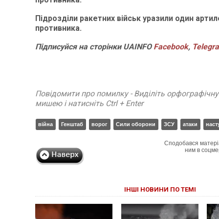
Підрозділи ракетних військ уразили один артиле
противника.
Підписуйся на сторінки UAINFO
Facebook
,
Telegr
Повідомити про помилку - Виділіть орфографічн
мишею і натисніть Ctrl + Enter
війна
Генштаб
ворог
Сили оборони
ЗСУ
атаки
наст
Сподобався матері
ним в соцме
ІНШІ НОВИНИ ПО ТЕМІ