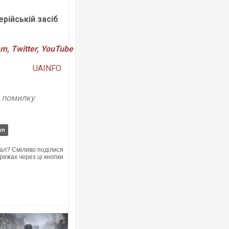
рійській засіб
am
,
Twitter
,
YouTube
UAINFO
у помилку
уп
ал? Сміливо поділися
режах через ці кнопки