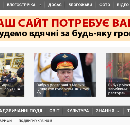
БЛОГОСТРІЧКА
ДОСЬЄ
БЛОГОЖАБИ
ФОТО
ВІДЕО
 Україні
Вибух у ресторані в Москві:
Вибух у Мос
ot, бо у США
ціллю був головком ВКС Росії,
загиблими: 
пр...
ресторан...
АДЗВИЧАЙНІ ПОДІЇ
СВІТ
КУЛЬТУРА
ЗНАННЯ
ТАРИФИ
ПОДВИГИ УКРАЇНЦІВ