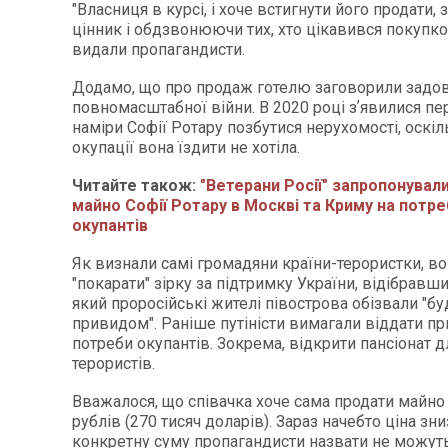
"Власниця в курсі, і хоче встигнути його продати
цінник і обдзвонюючи тих, хто цікавився покупко
видали пропагандисти.
Додамо, що про продаж готелю заговорили задо
повномасштабної війни. В 2020 році зʼявилися пе
наміри Софії Ротару позбутися нерухомості, оскі
окупації вона їздити не хотіла.
Читайте також:
"Ветерани Росії" запропонувал
майно Софії Ротару в Москві та Криму на потре
окупантів
Як визнали самі громадяни країни-терористки, во
"покарати" зірку за підтримку України, відібравши
який проросійські жителі півострова обізвали "б
привидом". Раніше путіністи вимагали віддати п
потреби окупантів. Зокрема, відкрити пансіонат д
терористів.
Вважалося, що співачка хоче сама продати майно 
рублів (270 тисяч доларів). Зараз начебто ціна зни
конкретну суму пропагандисти назвати не можуть