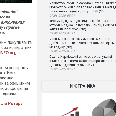
Убивство Ігоря Комарова. Ветеран Krake
Новостройний після повернення з Балі д
алізацію"
тижні не виходив з дому — ЗМІ (NV)
07.08.2026, 05:01
асово
«Розумів, що мій досвід потрібен на фронт
, виконавиця
історія медика на псевдо Шаман, який ря
у і прагне
життя на полі бою (NV)
ги.
07.08.2026, 04:31
У Вінниці з організму дитини видалили
ним покупцям та
дев’ять магнітів — застосували авторськ
и без конкретних
методику (NV)
07.08.2026, 04:01
INFO.org
з
Суд на Харківщині виніс вирок студенці
з Китаю, яка намагалась відправити дод
деталь від винищувача (NV)
азком розіграшу
07.08.2026, 03:31
го. Його
законно
рн за офіційним
ІНФОГРАФІКА
и, зокрема, на
 родинам.
офія Ротару