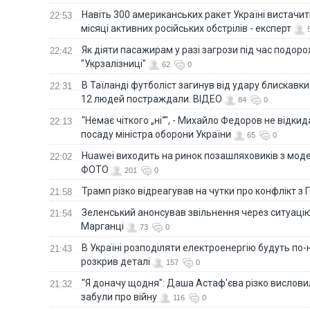
Навіть 300 американських ракет Україні вистачит
22:53
місяці активних російських обстрілів - експерт
Як діяти пасажирам у разі загрози під час подорож
22:42
"Укрзалізниці"
62
0
В Таїланді футболіст загинув від удару блискавки
22:31
12 людей постраждали. ВІДЕО
84
0
"Немає чіткого „ні“", - Михайло Федоров не відки
22:13
посаду міністра оборони України
65
0
Huawei виходить на ринок позашляховиків з моде
22:02
ФОТО
201
0
Трамп різко відреагував на чутки про конфлікт з 
21:58
Зеленський анонсував звільнення через ситуацію
21:54
Марганці
73
0
В Україні розподіляти електроенергію будуть по
21:43
розкрив деталі
157
0
"Я доначу щодня": Даша Астаф'єва різко висловила
21:32
забули про війну
116
0