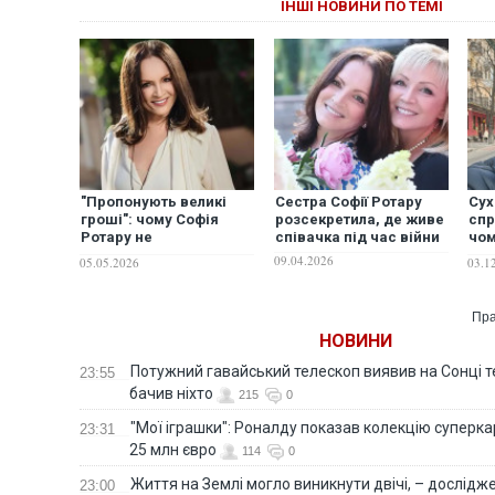
ІНШІ НОВИНИ ПО ТЕМІ
"Пропонують великі
Сестра Софії Ротару
Сух
гроші": чому Софія
розсекретила, де живе
спр
Ротару не
співачка під час війни
чом
повертається на сцену
мов
09.04.2026
05.05.2026
03.1
"Од
зав
Пра
НОВИНИ
Потужний гавайський телескоп виявив на Сонці те
23:55
бачив ніхто
215
0
"Мої іграшки": Роналду показав колекцію суперка
23:31
25 млн євро
114
0
Життя на Землі могло виникнути двічі, – дослідж
23:00