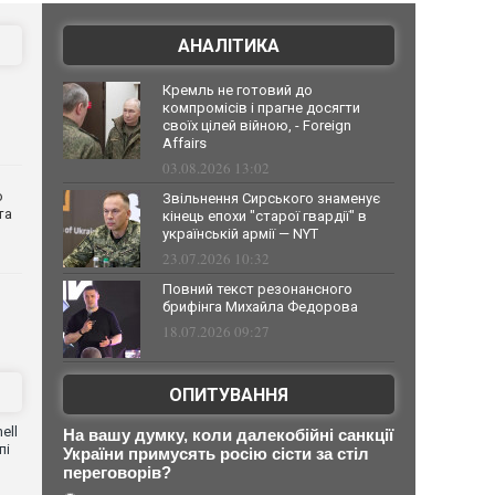
АНАЛІТИКА
Кремль не готовий до
компромісів і прагне досягти
своїх цілей війною, - Foreign
Affairs
03.08.2026 13:02
о
Звільнення Сирського знаменує
та
кінець епохи "старої гвардії" в
українській армії — NYT
23.07.2026 10:32
Повний текст резонансного
брифінга Михайла Федорова
18.07.2026 09:27
ОПИТУВАННЯ
ell
На вашу думку, коли далекобійні санкції
пі
України примусять росію сісти за стіл
переговорів?