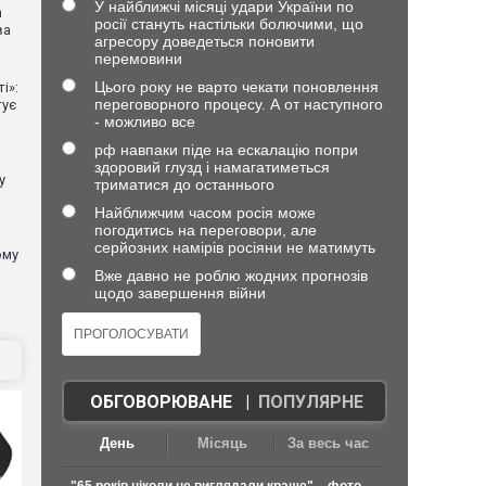
У найближчі місяці удари України по
n
росії стануть настільки болючими, що
ва
агресору доведеться поновити
перемовини
Цього року не варто чекати поновлення
і»:
переговорного процесу. А от наступного
тує
- можливо все
рф навпаки піде на ескалацію попри
здоровий глузд і намагатиметься
у
триматися до останнього
Найближчим часом росія може
погодитись на переговори, але
серйозних намірів росіяни не матимуть
ому
Вже давно не роблю жодних прогнозів
щодо завершення війни
ОБГОВОРЮВАНЕ
|
ПОПУЛЯРНЕ
День
Місяць
За весь час