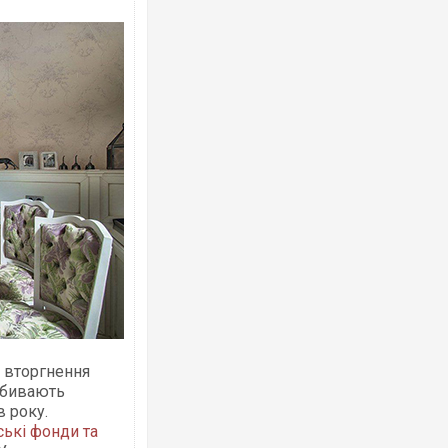
Росія атакувала Суми КАБами: пошко
торговельний центр, будинки, є постр
ФОТО
 вторгнення
 вбивають
Топпосадовцю Повітряних Сил вручил
в року.
підозру
ські фонди та