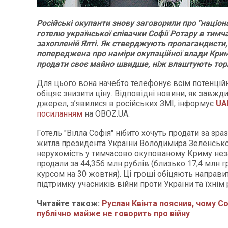
Російські окупанти знову заговорили про "націон
готелю української співачки Софії Ротару в тимч
захопленій Ялті. Як стверджують пропагандисти
попереджена про наміри окупаційної влади Крим
продати своє майно швидше, ніж влаштують тор
Для цього вона начебто телефонує всім потенцій
обіцяє знизити ціну. Відповідні новини, як завжд
джерел, зʼявилися в російських ЗМІ, інформує
UA
посиланням
на ОBOZ.UA.
Готель "Вілла Софія" нібито хочуть продати за зр
житла президента України Володимира Зеленсько
нерухомість у тимчасово окупованому Криму не
продали за 44,356 млн рублів (близько 17,4 млн г
курсом на 30 жовтня). Ці гроші обіцяють направит
підтримку учасників війни проти України та їхнім
Читайте також:
Руслан Квінта пояснив, чому С
публічно майже не говорить про війну