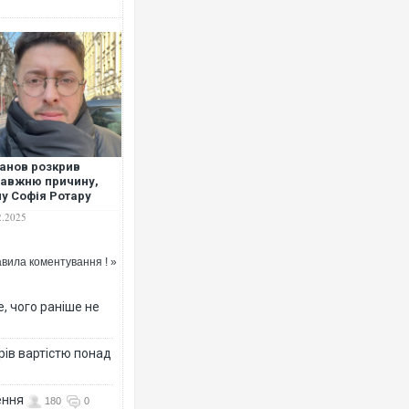
анов розкрив
авжню причину,
у Софія Ротару
чить про війну:
2.2025
на обставина
ажає"
вила коментування ! »
, чого раніше не
рів вартістю понад
ення
180
0