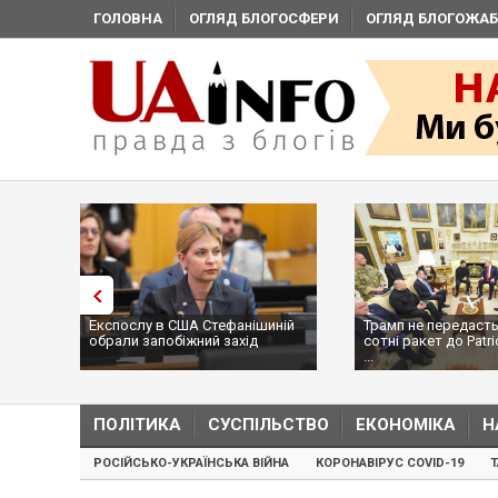
ГОЛОВНА
ОГЛЯД БЛОГОСФЕРИ
ОГЛЯД БЛОГОЖАБ
Експослу в США Стефанішиній
Трамп не передасть
обрали запобіжний захід
сотні ракет до Patri
...
ПОЛІТИКА
СУСПІЛЬСТВО
ЕКОНОМІКА
Н
РОСІЙСЬКО-УКРАЇНСЬКА ВІЙНА
КОРОНАВІРУС COVID-19