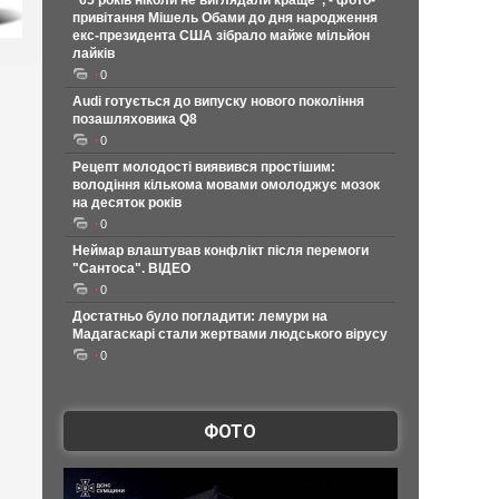
"65 років ніколи не виглядали краще", - фото-
привітання Мішель Обами до дня народження
екс-президента США зібрало майже мільйон
лайків
0
Audi готується до випуску нового покоління
позашляховика Q8
0
Рецепт молодості виявився простішим:
володіння кількома мовами омолоджує мозок
на десяток років
0
Неймар влаштував конфлікт після перемоги
"Сантоса". ВІДЕО
0
Достатньо було погладити: лемури на
Мадагаскарі стали жертвами людського вірусу
0
ФОТО