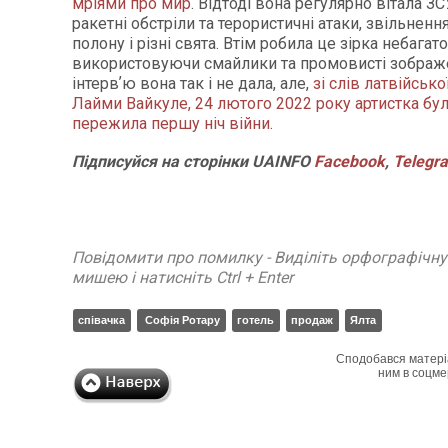
мріями про мир
. Відтоді вона регулярно вітала ЗС
ракетні обстріли та терористичні атаки, звільненн
полону і різні свята. Втім робила це зірка небагат
використовуючи смайлики та промовисті зображ
інтервʼю вона так і не дала, але,
зі слів латвійсько
Лайми Вайкуле, 24 лютого 2022 року артистка бул
пережила першу ніч війни
.
Підписуйся на сторінки UAINFO
Facebook
,
Telegr
Повідомити про помилку - Виділіть орфографічн
мишею і натисніть Ctrl + Enter
співачка
Софія Ротару
готель
продаж
Ялта
Сподобався матері
ним в соцме