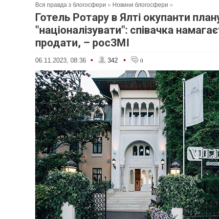
Вся правда з блогосфери
»
Новини блогосфери
»
Готель Ротару в Ялті окупанти пла
"націоналізувати": співачка намага
продати, – росЗМІ
•
•
06.11.2023, 08:36
342
0