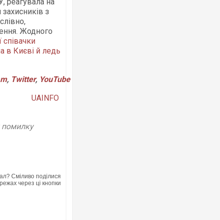
У, реагувала на
я захисників з
ослівно,
ення. Жодного
ї співачки
а в Києві й ледь
am
,
Twitter
,
YouTube
UAINFO
у помилку
ал? Сміливо поділися
режах через ці кнопки