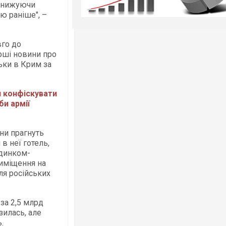
, знижуючи
ю раніше", –
вго до
рші новини про
льки в Крим за
и конфіскувати
би армії
ни прагнуть
 в неї готель,
удинком-
риміщення на
ля російських
за 2,5 млрд
зилась, але
.