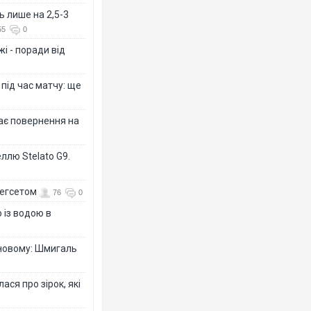
ь лише на 2,5-3
55
0
і - поради від
 під час матчу: ще
дає повернення на
ллю Stelato G9.
Гегсетом
76
0
 із водою в
-новому: Шмигаль
ся про зірок, які