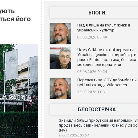
нують
БЛОГИ
ється його
Надія лише на культ жінки в
українській культурі
06.08.2026 08:49
Чому США не готові передати
Україні ліцензію на виробництв
ракет Patriot: політика, безпека 
можливі альтернативи
03.08.2026 20:24
Перспектива: ЗСУ добомблять і
всі інші склади Wildberries
23.07.2026 11:31
БЛОГОСТРІЧКА
Знайшли більш прибутковий напрямок. Sh
продає весь свій «зелений» бізнес у Євро
(NV)
07.08.2026, 05:31