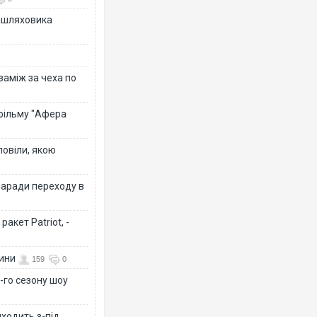
зашляховика
 заміж за чеха по
 фільму "Афера
повіли, якою
заради переходу в
акет Patriot, -
вини
159
0
-го сезону шоу
иходить з-під