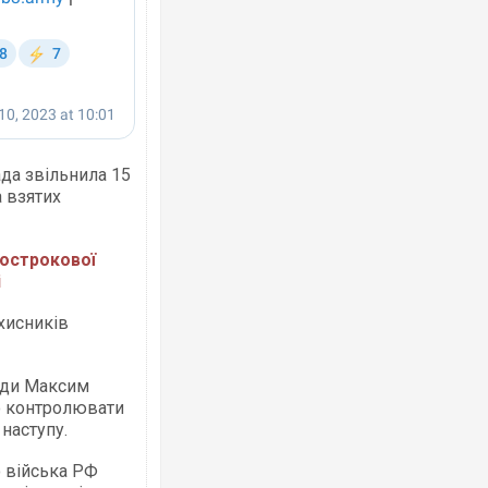
Ворог завдав комбінованого удару по
двоє поранених. Ще десятеро постра
да звільнила 15
після атаки БПЛА по ринку на Сумщині
 взятих
острокової
і
ахисників
ади Максим
ю контролювати
наступу.
Вже вивели на тести: Ferrari готує оно
позашляховика Purosangue. ВІДЕО
о війська РФ