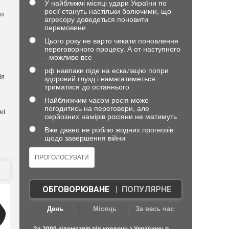
У найближчі місяці удари України по
росії стануть настільки болючими, що
но
агресору доведеться поновити
перемовини
Цього року не варто чекати поновлення
переговорного процесу. А от наступного
- можливо все
рф навпаки піде на ескалацію попри
ія
здоровий глузд і намагатиметься
триматися до останнього
Найближчим часом росія може
погодитись на переговори, але
кі
серйозних намірів росіяни не матимуть
Вже давно не роблю жодних прогнозів
щодо завершення війни
ОБГОВОРЮВАНЕ
|
ПОПУЛЯРНЕ
День
Місяць
За весь час