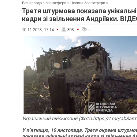
Вся правда з блогосфери
»
Новини блогосфери
»
Третя штурмова показала унікальні 
кадри зі звільнення Андріївки. ВІД
•
•
10.11.2023, 17:14
393
0
Український військовий (Фото:https://t.me/ab3arm
У п’ятницю, 10 листопада, Третя окрема штурмо
показала унікальні архівні кадри зі звільнення Ан