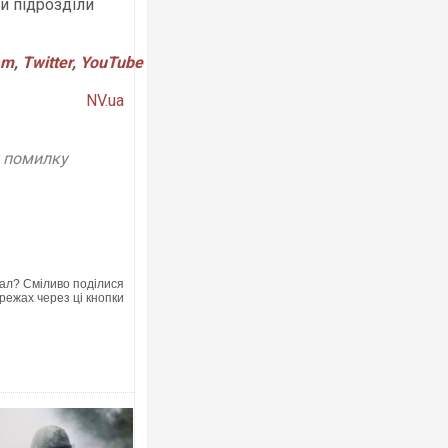
и підрозділи
am
,
Twitter
,
YouTube
NV.ua
у помилку
ал? Сміливо поділися
режах через ці кнопки