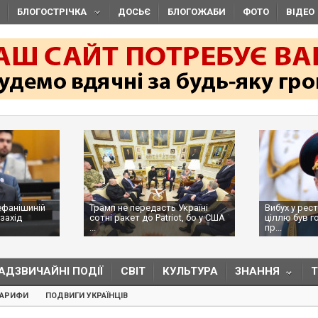
БЛОГОСТРІЧКА
ДОСЬЄ
БЛОГОЖАБИ
ФОТО
ВІДЕО
ефанішиній
Трамп не передасть Україні
Вибух у рес
захід
сотні ракет до Patriot, бо у США
ціллю був г
...
пр...
АДЗВИЧАЙНІ ПОДІЇ
СВІТ
КУЛЬТУРА
ЗНАННЯ
ТАРИФИ
ПОДВИГИ УКРАЇНЦІВ