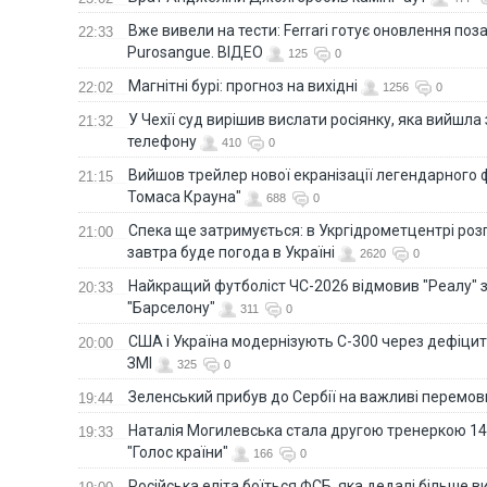
Вже вивели на тести: Ferrari готує оновлення по
22:33
Purosangue. ВІДЕО
125
0
Магнітні бурі: прогноз на вихідні
22:02
1256
0
У Чехії суд вирішив вислати росіянку, яка вийшла
21:32
телефону
410
0
Вийшов трейлер нової екранізації легендарного
21:15
Томаса Крауна"
688
0
Спека ще затримується: в Укргідрометцентрі роз
21:00
завтра буде погода в Україні
2620
0
Найкращий футболіст ЧС-2026 відмовив "Реалу" 
20:33
"Барселону"
311
0
США і Україна модернізують С-300 через дефіцит р
20:00
ЗМІ
325
0
Зеленський прибув до Сербії на важливі перемо
19:44
Наталія Могилевська стала другою тренеркою 14
19:33
"Голос країни"
166
0
Російська еліта боїться ФСБ, яка дедалі більше в