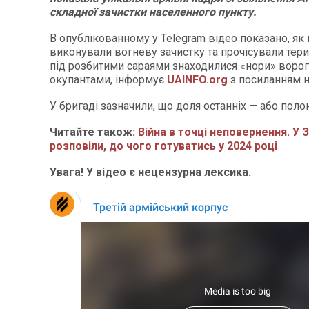
складної зачистки населенного пункту.
В опублікованному у Telegram відео показано, я
виконували вогневу зачистку та прочісували тери
під розбитими сараями знаходилися «нори» ворог
окупантами, інформує
UAINFO.org
з посиланням 
У бригаді зазначили, що доля останніх — або полон,
Читайте також:
Війна в точці неповернення. У
розповіли, до чого готуватись у 2024 році
Увага! У відео є нецензурна лексика.