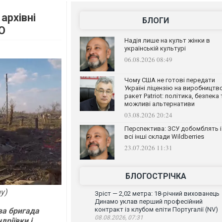
архівні
БЛОГИ
ЕО
Надія лише на культ жінки в
українській культурі
06.08.2026 08:49
Чому США не готові передати
Україні ліцензію на виробництв
ракет Patriot: політика, безпека 
можливі альтернативи
03.08.2026 20:24
Перспектива: ЗСУ добомблять і
всі інші склади Wildberries
23.07.2026 11:31
БЛОГОСТРІЧКА
y)
Зріст — 2,02 метра: 18-річний вихованець
Динамо уклав перший професійний
контракт із клубом еліти Португалії (NV)
ва бригада
08.08.2026, 07:31
дріївки і