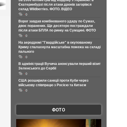
За 2000 кілометрів від кордону з Україною: в
Єкатеринбурзі після атаки дронів загорівся
склад Wildberries. ФОТО. ВІДЕО
0
Ворог завдав комбінованого удару по Сумах,
двоє поранених. Ще десятеро постраждали
після атаки БПЛА по ринку на Сумщині. ФОТО
0
На аеродромі "Гвардійське" в окупованому
Криму спалахнула масштабна пожежа на складі
пального
0
В адміністрації Вучича анонсували перший візит
Зеленського до Сербії
0
США розширили санкції проти Куби через
військову співпрацю з Росією та Китаєм
0
ФОТО