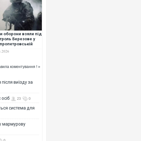
и оборони взяли під
троль Березове у
пропетровській
асті
3.2026
вила коментування ! »
після виїзду за
 осіб
23
0
ться система для
ву мармурову
0