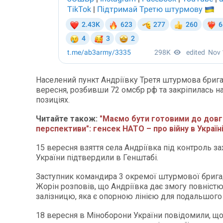
Населений пункт Андріївку Третя штурмова брига
вересня, розбивши 72 омсбр рф та закріпилась на
позиціях.
Читайте також:
"Маємо бути готовими до довг
перспективи": генсек НАТО – про війну в Україн
15 вересня взяття села Андріївка під контроль з
України підтвердили в Генштабі.
Заступник командира 3 окремої штурмової бриг
Жорін розповів, що Андріївка дає змогу повніст
залізницю, яка є опорною лінією для подальшого 
18 вересня в Міноборони України повідомили, щ