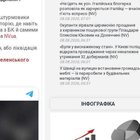
«Не їдять як усі». Італійська блогерка
розповіла як харчуються італійці — вчас
п’ють еспресо (NV)
к штурмовики
08.08.2026, 07:01
торію, де навіть
Окупанти зірвали церемонію прощання
а з БК й самими
з керівником пошукової групи Плацдарм
Олексієм Юковим на Донеччині (NV)
на
NV.ua
.
08.08.2026, 06:31
«Були у виснаженому стані». У Києві поліц
 або ліквідація.
відкрила провадження через неналежне
утримання 32 доберманів (NV)
 Зеленського
08.08.2026, 06:01
У Швеції на вулицях встановини громадсь
меблі — їх переробили з будівельних
матеріалів (NV)
08.08.2026, 05:31
ІНФОГРАФІКА