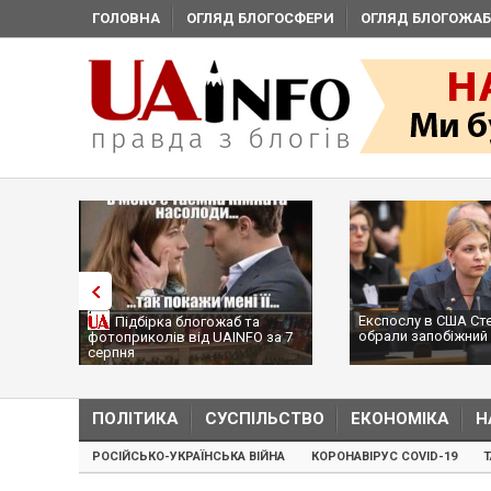
ГОЛОВНА
ОГЛЯД БЛОГОСФЕРИ
ОГЛЯД БЛОГОЖАБ
Експослу в США Ст
Підбірка блогожаб та
обрали запобіжний 
фотоприколів від UAINFO за 7
серпня
ПОЛІТИКА
СУСПІЛЬСТВО
ЕКОНОМІКА
Н
РОСІЙСЬКО-УКРАЇНСЬКА ВІЙНА
КОРОНАВІРУС COVID-19