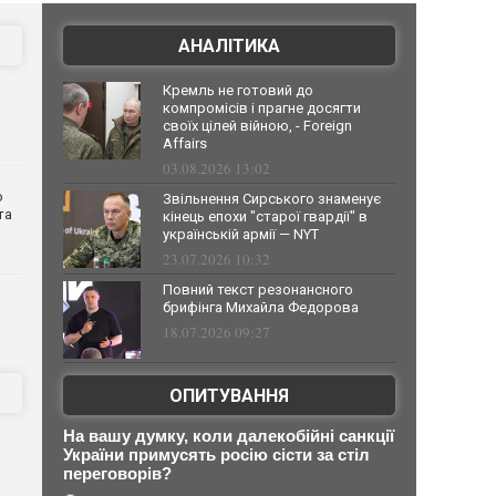
АНАЛІТИКА
Кремль не готовий до
компромісів і прагне досягти
своїх цілей війною, - Foreign
Affairs
03.08.2026 13:02
о
Звільнення Сирського знаменує
та
кінець епохи "старої гвардії" в
українській армії — NYT
23.07.2026 10:32
Повний текст резонансного
брифінга Михайла Федорова
18.07.2026 09:27
ОПИТУВАННЯ
На вашу думку, коли далекобійні санкції
України примусять росію сісти за стіл
переговорів?