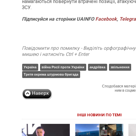
намагаються повернути втрачені позиції, атакуюч
ЗСУ.
Підписуйся на сторінки UAINFO
Facebook
,
Telegr
Повідомити про помилку - Виділіть орфографічн
мишею і натисніть Ctrl + Enter
Україна
війна Росії проти України
андріївка
звільнення
Третя окрема штурмова бригада
Сподобався матері
ним в соцме
ІНШІ НОВИНИ ПО ТЕМІ