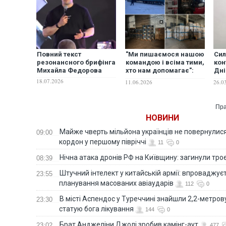
Повний текст
"Ми пишаємося нашою
Сил
резонансного брифінга
командою і всіма тими,
кон
Михайла Федорова
хто нам допомагає":
Дні
черговий звіт
обл
18.07.2026
11.06.2026
26.0
волонтерської команди
БО "Легіт". ФОТО
Пра
НОВИНИ
Майже чверть мільйона українців не повернулися 
09:00
кордон у першому півріччі
11
0
Нічна атака дронів РФ на Київщину: загинули троє
08:39
Штучний інтелект у китайській армії: впроваджує
23:55
планування масованих авіаударів
112
0
В місті Аспендос у Туреччині знайшли 2,2-метро
23:30
статую бога лікування
144
0
Брат Анджеліни Джолі зробив камінг-аут
23:02
477