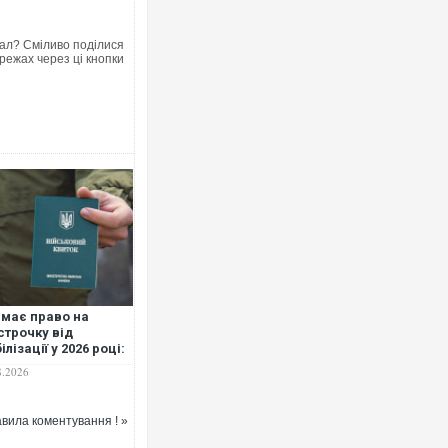
ал? Сміливо поділися
режах через ці кнопки
 має право на
строчку від
ілізації у 2026 році:
ний перелік підстав
8.2026
вила коментування ! »