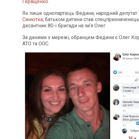
Геращенко
.
Як пише однопартієць Федини, народний депутат
Синютка
, батьком дитини став спецпризначенець
десантник 80-ї бригади на імʼя Олег.
За даними з мережі, обранцем Федини є Олег Ко
АТО та ООС.