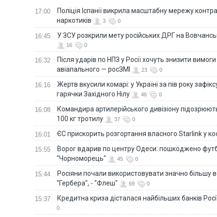
Поліція Іспанії викрила масштабну мережу контра
17:00
наркотиків
3
0
У ЗСУ розкрили мету російських ДРГ на Вовчанс
16:45
16
0
Після ударів по НПЗ у Росії хочуть знизити вимоги
16:32
авіапального — росЗМІ
23
0
Жертв вкусили комарі: у Україні за пів року зафі
16:16
гарячки Західного Нілу
46
0
Командира артилерійського дивізіону підозрюют
16:08
100 кг тротилу
37
0
ЄС прискорить розгортання власного Starlink у ко
16:01
Ворог вдарив по центру Одеси: пошкоджено фут
15:55
"Чорноморець"
45
0
Росіяни почали використовувати значно більшу 
15:44
"Гербера", - "Флеш"
69
0
Кредитна криза дісталася найбільших банків Росії
15:37
0