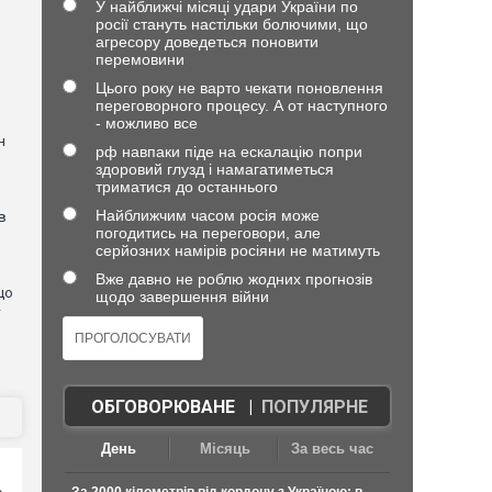
У найближчі місяці удари України по
росії стануть настільки болючими, що
агресору доведеться поновити
перемовини
Цього року не варто чекати поновлення
переговорного процесу. А от наступного
- можливо все
н
рф навпаки піде на ескалацію попри
здоровий глузд і намагатиметься
триматися до останнього
Найближчим часом росія може
в
погодитись на переговори, але
серйозних намірів росіяни не матимуть
Вже давно не роблю жодних прогнозів
що
щодо завершення війни
—
ОБГОВОРЮВАНЕ
|
ПОПУЛЯРНЕ
День
Місяць
За весь час