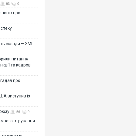
93
0
зповів про
 спеку
ть склади — ЗМІ
орили питання
нкції та кадрові
згадав про
ША виступив із
союзу
56
0
земного втручання