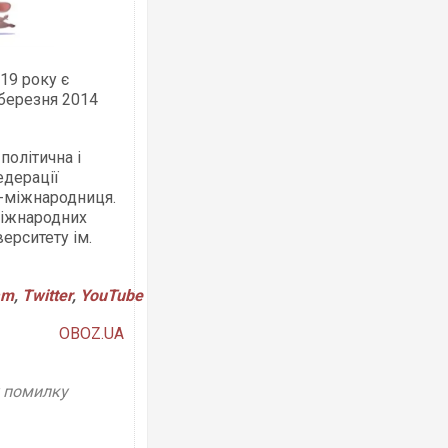
19 року є
 березня 2014
Ворог завдав комбінованого удару по
двоє поранених. Ще десятеро постра
політична і
після атаки БПЛА по ринку на Сумщині
едерації
я-міжнародниця.
міжнародних
ерситету ім.
am
,
Twitter
,
YouTube
OBOZ.UA
у помилку
В окупованій Ялті повідомляють про а
порт: над містом навис стовп чорного
ВІДЕО