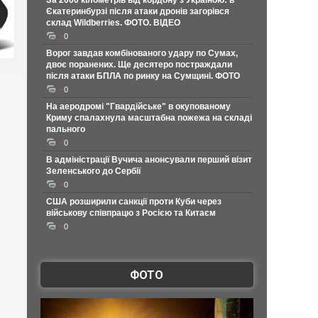
За 2000 кілометрів від кордону з Україною: в
Єкатеринбурзі після атаки дронів загорівся
склад Wildberries. ФОТО. ВІДЕО
0
Ворог завдав комбінованого удару по Сумах,
двоє поранених. Ще десятеро постраждали
після атаки БПЛА по ринку на Сумщині. ФОТО
0
На аеродромі "Гвардійське" в окупованому
Криму спалахнула масштабна пожежа на складі
пального
0
В адміністрації Вучича анонсували перший візит
Зеленського до Сербії
0
США розширили санкції проти Куби через
військову співпрацю з Росією та Китаєм
0
ФОТО