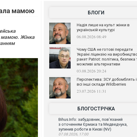
тала мамою
БЛОГИ
Надія лише на культ жінки в
українській культурі
пейська
06.08.2026 08:49
ла мамою. Жінка
ланням
Чому США не готові передати
Україні ліцензію на виробництв
ракет Patriot: політика, безпека 
можливі альтернативи
03.08.2026 20:24
Перспектива: ЗСУ добомблять і
всі інші склади Wildberries
23.07.2026 11:31
БЛОГОСТРІЧКА
Bihus.Info: забудовник, пов’язаний
з оточенням Єрмака та Медведчука,
зупинив роботи в Києві (NV)
07.08.2026, 17:00