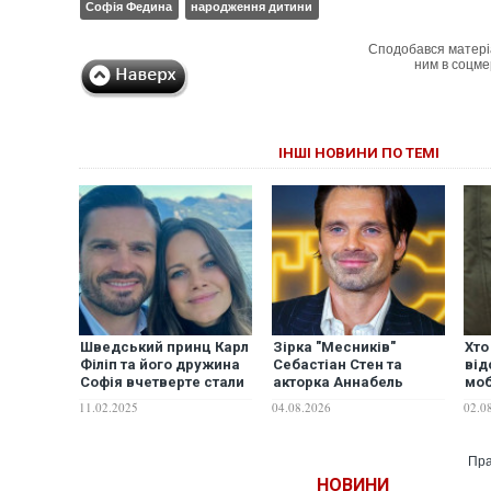
Софія Федина
народження дитини
Сподобався матері
ним в соцме
ІНШІ НОВИНИ ПО ТЕМІ
Шведський принц Карл
Зірка "Месників"
Хто
Філіп та його дружина
Себастіан Стен та
від
Софія вчетверте стали
акторка Аннабель
моб
батьками
Волліс вперше стали
пов
11.02.2025
04.08.2026
02.0
батьками
Пра
НОВИНИ