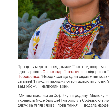
Про це в мережі повідомили її колеги, зокрема
однопартієць
Олександр Гончаренко
і лідер парті
Порошенко
. "Народився ще один справжній козак!
вітання! 1 грудня народжуються шляхетні люди. З
вам обом", – написали вони.
"Ми такі щасливі за Софійку і її родину. Малюку –
українців буде більше! Говорила з Софійкою тіль
дякує за теплі слова і привітання", – додала нард