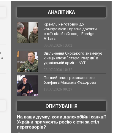
АНАЛІТИКА
Кремль не готовий до
компромісів і прагне досягти
своїх цілей війною, - Foreign
Affairs
03.08.2026 13:02
о
Звільнення Сирського знаменує
та
кінець епохи "старої гвардії" в
українській армії — NYT
23.07.2026 10:32
Повний текст резонансного
брифінга Михайла Федорова
18.07.2026 09:27
ОПИТУВАННЯ
На вашу думку, коли далекобійні санкції
України примусять росію сісти за стіл
переговорів?