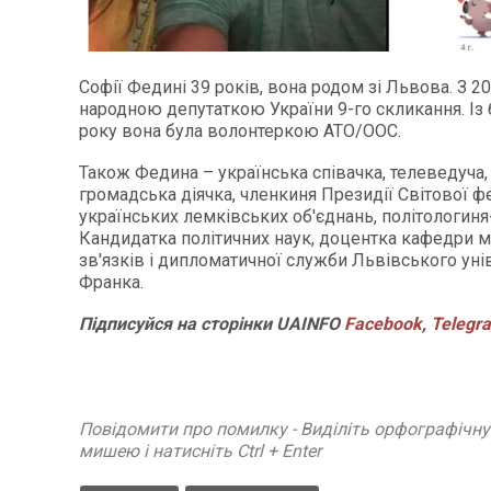
Софії Федині 39 років, вона родом зі Львова. З 20
народною депутаткою України 9-го скликання. Із
року вона була волонтеркою АТО/ООС.
Також Федина – українська співачка, телеведуча, 
громадська діячка, членкиня Президії Світової ф
українських лемківських об'єднань, політологин
Кандидатка політичних наук, доцентка кафедри 
зв'язків і дипломатичної служби Львівського унів
Франка.
Підписуйся на сторінки UAINFO
Facebook
,
Telegr
Повідомити про помилку - Виділіть орфографічн
мишею і натисніть Ctrl + Enter