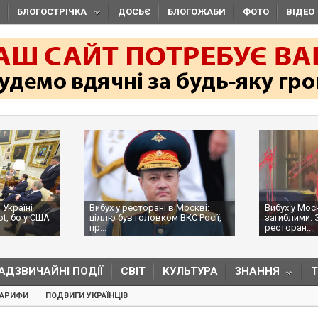
БЛОГОСТРІЧКА
ДОСЬЄ
БЛОГОЖАБИ
ФОТО
ВІДЕО
 Україні
Вибух у ресторані в Москві:
Вибух у Мос
ot, бо у США
ціллю був головком ВКС Росії,
загиблими: 
пр...
ресторан...
АДЗВИЧАЙНІ ПОДІЇ
СВІТ
КУЛЬТУРА
ЗНАННЯ
ТАРИФИ
ПОДВИГИ УКРАЇНЦІВ