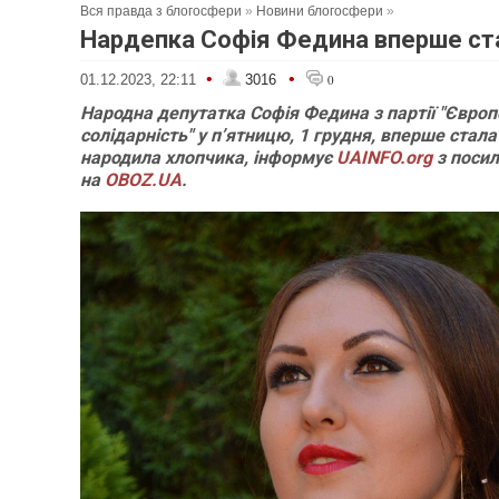
Вся правда з блогосфери
»
Новини блогосфери
»
Нардепка Софія Федина вперше с
•
•
01.12.2023, 22:11
3016
0
Народна депутатка Софія Федина з партії "Євро
солідарність" у пʼятницю, 1 грудня, вперше ста
народила хлопчика, інформує
UAINFO.org
з поси
на
OBOZ.UA
.