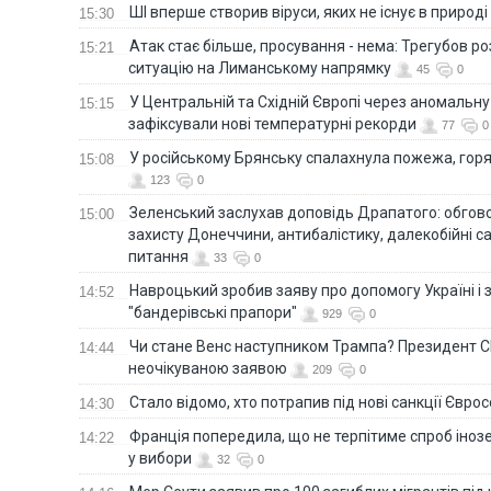
ШІ вперше створив віруси, яких не існує в природі
15:30
Атак стає більше, просування - нема: Трегубов ро
15:21
ситуацію на Лиманському напрямку
45
0
У Центральній та Східній Європі через аномальну
15:15
зафіксували нові температурні рекорди
77
0
У російському Брянську спалахнула пожежа, горя
15:08
123
0
Зеленський заслухав доповідь Драпатого: обгов
15:00
захисту Донеччини, антибалістику, далекобійні са
питання
33
0
Навроцький зробив заяву про допомогу Україні і 
14:52
"бандерівські прапори"
929
0
Чи стане Венс наступником Трампа? Президент С
14:44
неочікуваною заявою
209
0
Стало відомо, хто потрапив під нові санкції Євро
14:30
Франція попередила, що не терпітиме спроб іно
14:22
у вибори
32
0