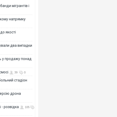
банди мігрантів і
ькому напрямку
 до якості
ксували два випадки
ь у продажу понад
смосі
39
0
больний стадіон
версію дрона
 - розвідка
105