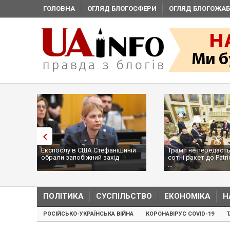
ГОЛОВНА
ОГЛЯД БЛОГОСФЕРИ
ОГЛЯД БЛОГОЖАБ
Експослу в США Стефанішиній
Трамп не передасть
обрали запобіжний захід
сотні ракет до Patri
...
ПОЛІТИКА
СУСПІЛЬСТВО
ЕКОНОМІКА
Н
РОСІЙСЬКО-УКРАЇНСЬКА ВІЙНА
КОРОНАВІРУС COVID-19