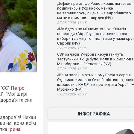
Дефіцит ракет до Patriot: країн, які готові
поділитись з Україною, майже
не залишилось, ліцензії на виробництво
ми не отримали — нардеп (NV)
07.08.2026, 16:48
«Ми йдемо по мінному полю». Клімкін
попередив Україну про виклики через
вибори та зміну топ-політиків у низці краї
Європи (NV)
07.08.2026, 16:36
СЗР за часів Умєрова керуватимуть
заступники, як це було, коли він очолюва
Міноборони — Железняк (NV)
07.08.2026, 16:24
«Вони поспішають». Чому Росія в серпні
буде максимально бити балістикою, наві
їм ракети з КНДР і як протидіяти Україні 
ї "ЄС"
Петро
Мусієнко (NV)
", "Мої щирі
07.08.2026, 16:12
доровʼя та сил
ІНФОГРАФІКА
 здоровʼя! Нехай
ки но, вона всім
епка
Ірина