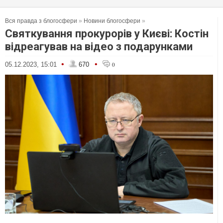
Вся правда з блогосфери
»
Новини блогосфери
»
Святкування прокурорів у Києві: Костін
відреагував на відео з подарунками
•
•
05.12.2023, 15:01
670
0