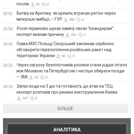
послів
92
0
Битва за Арктику: як кремль втрачає регіон через
20:01
імперські амбіції, – ГУР
390
0
Росія терміново шукає заміну своїм "Іскандерам":
19:54
експерт вказав причину
352
0
Глава МЗС Польщі Сікорський закликав серйозно
19:42
обговорити перехоплення російських ракет над
територією України
66
0
Через загрозу безпілотників росіяни стали рідше літати
19:32
між Москвою та Петербургом і частіше обирати поїзди
— ЗМІ
23
0
Запас води на 3 дні та готовність до атак на ТЕЦ:
19:16
експерт розповів про ризики знеструмлення Києва
107
0
БІЛЬШЕ
АНАЛІТИКА