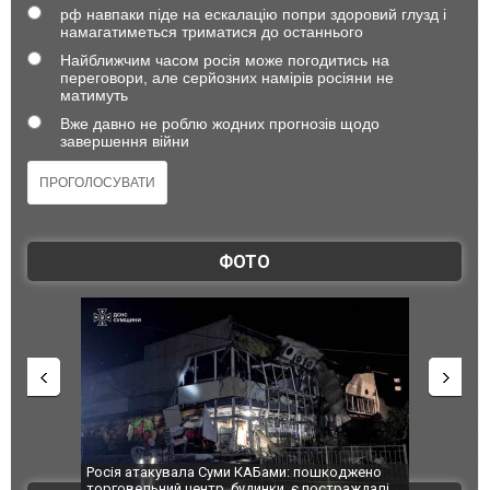
рф навпаки піде на ескалацію попри здоровий глузд і
намагатиметься триматися до останнього
Найближчим часом росія може погодитись на
переговори, але серйозних намірів росіяни не
матимуть
Вже давно не роблю жодних прогнозів щодо
завершення війни
ФОТО
шкоджено
Українські надзвичайники врятували козуленя
СБУ за спр
траждалі.
під час ліквідації масштабної лісової пожежі у
Болгарії з