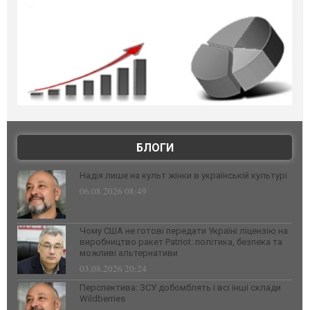
БЛОГИ
Надія лише на культ жінки в українській культурі
06.08.2026 08:49
Чому США не готові передати Україні ліцензію на
виробництво ракет Patriot: політика, безпека та
можливі альтернативи
03.08.2026 20:24
Перспектива: ЗСУ добомблять і всі інші склади
Wildberries