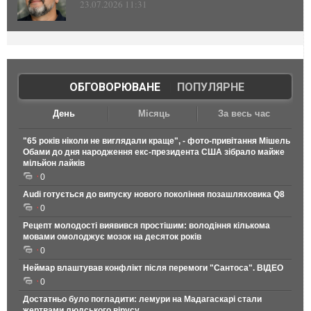
23.07.2026 11:31
ОБГОВОРЮВАНЕ
|
ПОПУЛЯРНЕ
День
Місяць
За весь час
"65 років ніколи не виглядали краще", - фото-привітання Мішель
Обами до дня народження екс-президента США зібрало майже
мільйон лайків
0
Audi готується до випуску нового покоління позашляховика Q8
0
Рецепт молодості виявився простішим: володіння кількома
мовами омолоджує мозок на десяток років
0
Неймар влаштував конфлікт після перемоги "Сантоса". ВІДЕО
0
Достатньо було погладити: лемури на Мадагаскарі стали
жертвами людського вірусу