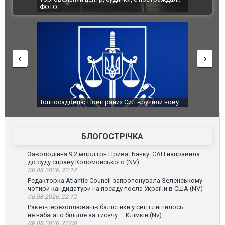
ВІДЕО
Франції
ФОТО
чили нову
Сили оборони уразили Ярославський НПЗ:
Неймар вла
губернатор регіону заявив про наймасштабнішу
"Сантоса".
атаку. ВІДЕО
БЛОГОСТРІЧКА
Заволодіння 9,2 млрд грн ПриватБанку. САП направила
до суду справу Коломойського (NV)
06.08.2026, 22:12
Редакторка Atlantic Council запропонувала Зеленському
чотири кандидатури на посаду посла України в США (NV)
06.08.2026, 22:12
Ракет-перехоплювачів балістики у світі лишилось
не набагато більше за тисячу — Клімкін (Nv)
06.08.2026, 22:00