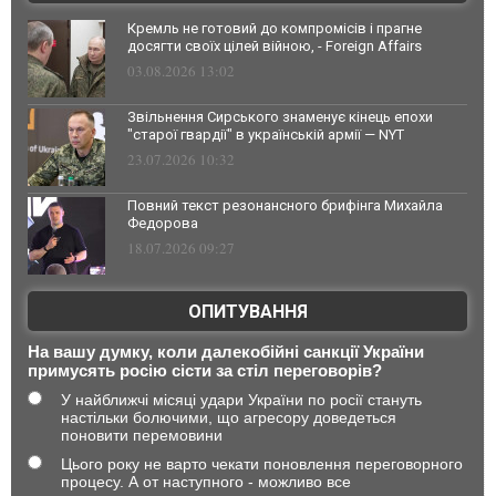
Кремль не готовий до компромісів і прагне
досягти своїх цілей війною, - Foreign Affairs
03.08.2026 13:02
Звільнення Сирського знаменує кінець епохи
"старої гвардії" в українській армії — NYT
23.07.2026 10:32
Повний текст резонансного брифінга Михайла
Федорова
18.07.2026 09:27
ОПИТУВАННЯ
На вашу думку, коли далекобійні санкції України
примусять росію сісти за стіл переговорів?
У найближчі місяці удари України по росії стануть
настільки болючими, що агресору доведеться
поновити перемовини
Цього року не варто чекати поновлення переговорного
процесу. А от наступного - можливо все