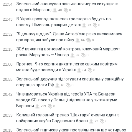
Зеленський анонсував звільнення через ситуацію із
21:54
водою в Марганці
40
0
В Україні розподіляти електроенергію будуть по-
21:43
новому: Шмигаль розкрив деталі
73
0
"Я доначу щодня": Даша Астаф'єва різко висловилася
21:32
про зірок, які забули про війну
64
0
ЗСУ взяли під вогневий контроль ключовий маршрут
21:15
росіян Маріуполь — Чонгар
97
0
Прогноз: 9-го серпня дихати легко свіжим повітрям
21:00
можна буде повсюди в Україні
64
0
Зеленський доручив підготувати спеціальну санкційну
20:55
операцію проти РФ
48
0
Чи відмовиться Україна від героїв УПА та Бандери
20:42
заради ЄС: посол у Польщі відповів на ультиматуми
Варшави
229
0
Колишній головний тренер "Шахтаря" очолив один із
20:33
найкращих клубів Саудівської Аравії
72
0
Зеленський підписав укази про звільнення ще чотирьох
20:15