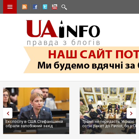
Експослу в США Стефанішиній
Трамп не передасть Україні
обрали запобіжний захід
сотні ракет до Patriot, бо у С
...