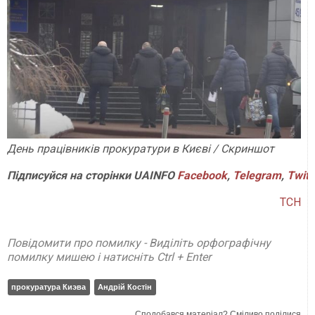
День працівників прокуратури в Києві / Скриншот
Підписуйся на сторінки UAINFO
Facebook
,
Telegram
,
Twitt
ТСН
Повідомити про помилку - Виділіть орфографічну
помилку мишею і натисніть Ctrl + Enter
прокуратура Киэва
Андрій Костін
Сподобався матеріал? Сміливо поділися