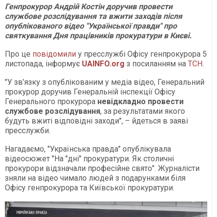
Генпрокурор Андрій Костін доручив провести
службове розслідування та вжити заходів після
опублікованого відео "Української правди" про
святкування Дня працівників прокуратури в Києві.
Про це
повідомили
у пресслужбі Офісу генпрокурора 5
листопада, інформує
UAINFO.org
з посиланням на
ТСН
.
"У зв’язку з опублікованим у медіа відео, Генеральний
прокурор доручив Генеральній інспекції Офісу
Генерального прокурора
невідкладно провести
службове розслідування
, за результатами якого
будуть вжиті відповідні заходи", – йдеться в заяві
пресслужби.
Нагадаємо, "Українська правда" опублікувала
відеосюжет "На "дні" прокуратури. Як столичні
прокурори відзначали професійне свято". Журналісти
зняли на відео чимало людей з подарунками біля
Офісу генпрокурора та Київської прокуратури.