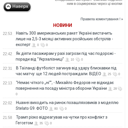
ним в соцмережах через ці кнопки
Правила коментування ! »
НОВИНИ
Навіть 300 американських ракет Україні вистачить
22:53
лише на 2,5-3 місяці активних російських обстрілів -
експерт
0
0
Як діяти пасажирам у разі загрози під час подорожі -
22:42
поради від "Укрзалізниці"
10
0
В Таїланді футболіст загинув від удару блискавки під
22:31
час матчу: ще 12 людей постраждали. ВІДЕО
25
0
"Немає чіткого „ні“", - Михайло Федоров не відкидає
22:13
повернення на посаду міністра оборони України
28
0
Huawei виходить на ринок позашляховиків з моделлю
22:02
Stelato G9. ФОТО
80
0
Трамп різко відреагував на чутки про конфлікт з
21:58
Гегсетом
35
0