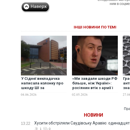
ним в соцме
ІНШІ НОВИНИ ПО ТЕМІ
У Сіднеї викладачка
«Ми завдали шкоди РФ
Гра
написала колонку про
більше, ніж Україні»:
ант
шкоду ШІ за
росіянин втік з армії і
зна
допомогою штучного
розповів про ситуацію
нищ
04.06.2026
02.05.2026
27.0
інтелекту
в стані противника
без
Пра
НОВИНИ
Хусити обстріляли Саудівську Аравію: одинадця
13:22
1
0