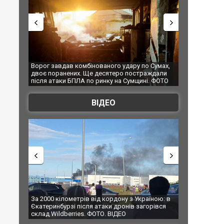
 по Сумах,
За 2000 кілометрів від кордону з Україною: в
"Мої іграш
траждали
Єкатеринбурзі після атаки дронів загорівся
суперкарі
ині. ФОТО
склад Wildberries. ФОТО. ВІДЕО
ВІДЕО
країною: в
В Таїланді футболіст загинув від удару
Топпосадо
загорівся
блискавки під час матчу: ще 12 людей
підозру
постраждали. ВІДЕО