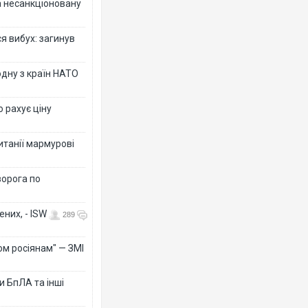
за несанкціоновану
я вибух: загинув
дну з країн НАТО
о рахує ціну
ританії мармурові
ворога по
них, - ISW
289
ом росіянам" — ЗМІ
 БпЛА та інші