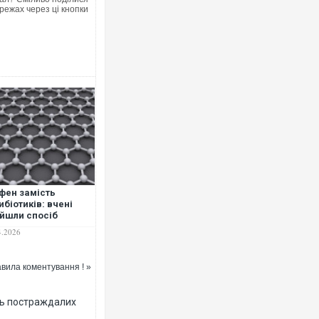
режах через ці кнопки
Ворог завдав комбінованого удару
двоє поранених. Ще десятеро пос
після атаки БПЛА по ринку на Сумщ
фен замість
ибіотиків: вчені
йшли спосіб
ити супербактерії
4.2026
 шкоди для людини
вила коментування ! »
За 2000 кілометрів від кордону з У
Єкатеринбурзі після атаки дронів 
ть постраждалих
склад Wildberries. ФОТО. ВІДЕО