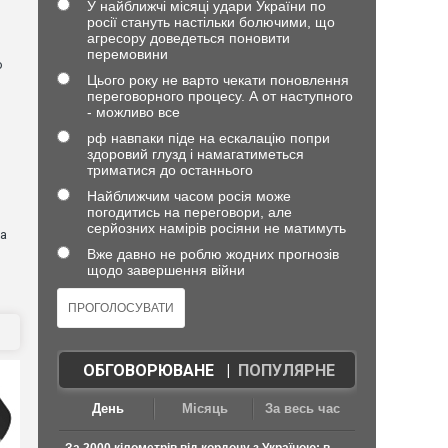
У найближчі місяці удари України по
росії стануть настільки болючими, що
агресору доведеться поновити
перемовини
о
Цього року не варто чекати поновлення
переговорного процесу. А от наступного
- можливо все
рф навпаки піде на ескалацію попри
здоровий глузд і намагатиметься
триматися до останнього
Найближчим часом росія може
погодитись на переговори, але
серйозних намірів росіяни не матимуть
на
Вже давно не роблю жодних прогнозів
щодо завершення війни
ОБГОВОРЮВАНЕ
|
ПОПУЛЯРНЕ
День
Місяць
За весь час