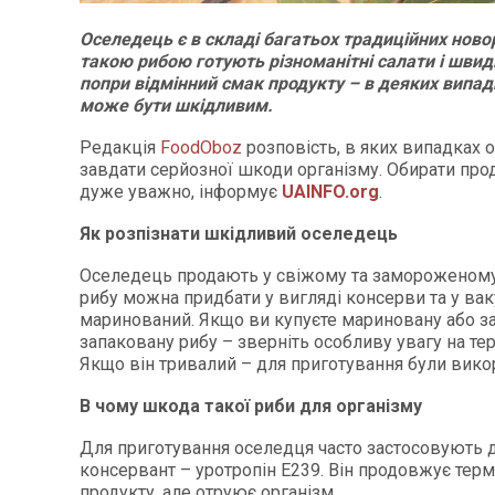
Оселедець є в складі багатьох традиційних новор
такою рибою готують різноманітні салати і швид
попри відмінний смак продукту – в деяких випа
може бути шкідливим.
Редакція
FoodOboz
розповість, в яких випадках
завдати серйозної шкоди організму. Обирати про
дуже уважно, інформує
UAINFO.org
.
Як розпізнати шкідливий оселедець
Оселедець продають у свіжому та замороженому
рибу можна придбати у вигляді консерви та у вак
маринований. Якщо ви купуєте мариновану або з
запаковану рибу – зверніть особливу увагу на тер
Якщо він тривалий – для приготування були викор
В чому шкода такої риби для організму
Для приготування оселедця часто застосовують
консервант – уротропін Е239. Він продовжує терм
продукту, але отруює організм.