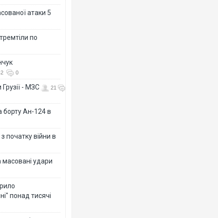
асованої атаки 5
 тремтіли по
нчук
42
0
 Грузії - МЗС
21
а борту Ан-124 в
з початку війни в
а масовані удари
крило
ні" понад тисячі