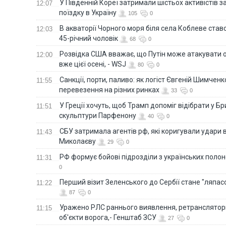
У Південній Кореї затримали шістьох активістів 
12:07
поїздку в Україну
105
0
В акваторії Чорного моря біля села Коблеве ставс
12:03
45-річний чоловік
68
0
Розвідка США вважає, що Путін може атакувати о
12:00
вже цієї осені, - WSJ
80
0
Санкції, порти, паливо: як логіст Євгеній Шимченк
11:55
перевезення на різних ринках
33
0
У Греції хочуть, щоб Трамп допоміг відібрати у Б
11:51
скульптури Парфенону
40
0
СБУ затримала агентів рф, які коригували удари 
11:43
Миколаєву
29
0
РФ формує бойові підрозділи з українських полоне
11:31
0
Перший візит Зеленського до Сербії стане "ляпас
11:22
87
0
Уражено РЛС раннього виявлення, ретранслятори
11:15
об'єкти ворога,- Генштаб ЗСУ
27
0