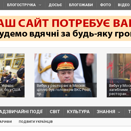
БЛОГОСТРІЧКА
ДОСЬЄ
БЛОГОЖАБИ
ФОТО
ВІДЕО
 Україні
Вибух у ресторані в Москві:
Вибух у Мос
ot, бо у США
ціллю був головком ВКС Росії,
загиблими: 
пр...
ресторан...
АДЗВИЧАЙНІ ПОДІЇ
СВІТ
КУЛЬТУРА
ЗНАННЯ
ТАРИФИ
ПОДВИГИ УКРАЇНЦІВ