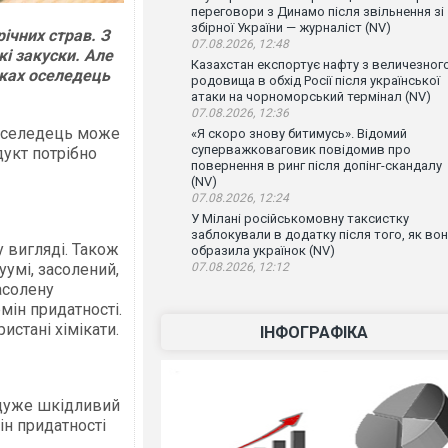
переговори з Динамо після звільнення зі
збірної України — журналіст (NV)
ічних страв. З
07.08.2026, 12:48
кі закуски. Але
Казахстан експортує нафту з величезног
дках оселедець
родовища в обхід Росії після української
атаки на чорноморський термінал (NV)
07.08.2026, 12:36
 оселедець може
«Я скоро знову битимусь». Відомий
суперважковаговик повідомив про
дукт потрібно
повернення в ринг після допінг-скандалу
(NV)
07.08.2026, 12:24
У Мілані російськомовну таксистку
заблокували в додатку після того, як во
 вигляді. Також
образила українок (NV)
уумі, засолений,
07.08.2026, 12:12
асолену
мін придатності.
истані хімікати.
ІНФОГРАФІКА
 дуже шкідливий
ін придатності