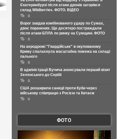
За 2000 кілометрів від кордону з Україною: в
Єкатеринбурзі після атаки дронів загорівся
склад Wildberries. ФОТО. ВІДЕО
0
Ворог завдав комбінованого удару по Сумах,
двоє поранених. Ще десятеро постраждали
після атаки БПЛА по ринку на Сумщині. ФОТО
0
На аеродромі "Гвардійське" в окупованому
Криму спалахнула масштабна пожежа на складі
пального
0
В адміністрації Вучича анонсували перший візит
Зеленського до Сербії
0
США розширили санкції проти Куби через
військову співпрацю з Росією та Китаєм
0
ФОТО