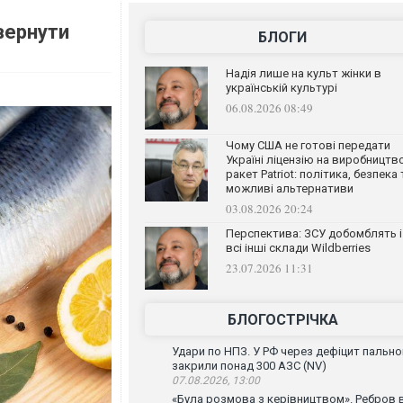
вернути
БЛОГИ
Надія лише на культ жінки в
українській культурі
06.08.2026 08:49
Чому США не готові передати
Україні ліцензію на виробництв
ракет Patriot: політика, безпека 
можливі альтернативи
03.08.2026 20:24
Перспектива: ЗСУ добомблять і
всі інші склади Wildberries
23.07.2026 11:31
БЛОГОСТРІЧКА
Удари по НПЗ. У РФ через дефіцит пально
закрили понад 300 АЗС (NV)
07.08.2026, 13:00
«Була розмова з керівництвом». Ребров 