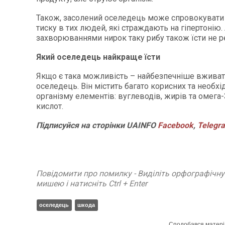
Також, засолений оселедець може спровокувати
тиску в тих людей, які страждають на гіпертонію
захворюваннями нирок таку рибу також їсти не 
Який оселедець найкраще їсти
Якщо є така можливість – найбезпечніше вживат
оселедець. Він містить багато корисних та необхі
організму елементів: вуглеводів, жирів та омега
кислот.
Підписуйся на сторінки UAINFO
Facebook
,
Telegr
Повідомити про помилку - Виділіть орфографічн
мишею і натисніть Ctrl + Enter
оселедець
шкода
Сподобався матері