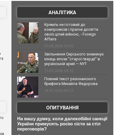
АНАЛІТИКА
Кремль не готовий до
компромісів і прагне досягти
своїх цілей війною, - Foreign
Affairs
03.08.2026 13:02
о
Звільнення Сирського знаменує
та
кінець епохи "старої гвардії" в
українській армії — NYT
23.07.2026 10:32
Повний текст резонансного
брифінга Михайла Федорова
18.07.2026 09:27
ОПИТУВАННЯ
го
На вашу думку, коли далекобійні санкції
України примусять росію сісти за стіл
переговорів?
вів