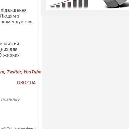
 підвищення
. Людям з
рекомендується.
и свіжий
дних для
-3 жирних
am
,
Twitter
,
YouTube
OBOZ.UA
у помилку
ал? Сміливо поділися