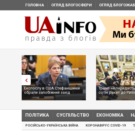
ГОЛОВНА
ОГЛЯД БЛОГОСФЕРИ
ОГЛЯД БЛОГОЖАБ
Експослу в США Стефанішиній
Трамп не передасть
обрали запобіжний захід
сотні ракет до Patri
...
ПОЛІТИКА
СУСПІЛЬСТВО
ЕКОНОМІКА
Н
РОСІЙСЬКО-УКРАЇНСЬКА ВІЙНА
КОРОНАВІРУС COVID-19