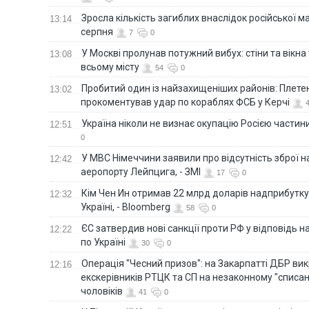
Зросла кількість загиблих внаслідок російської м
13:14
серпня
7
0
У Москві пролунав потужний вибух: стіни та вікна
13:08
всьому місту
54
0
Пробитий один із найзахищеніших районів: Плете
13:02
прокоментував удар по кораблях ФСБ у Керчі
Україна ніколи не визнає окупацію Росією частини
12:51
0
У МВС Німеччини заявили про відсутність зброї н
12:42
аеропорту Лейпцига, - ЗМІ
17
0
Кім Чен Ин отримав 22 млрд доларів надприбутку 
12:32
Україні, - Bloomberg
58
0
ЄС затвердив нові санкції проти РФ у відповідь н
12:22
по Україні
30
0
Операція "Чесний призов": на Закарпатті ДБР ви
12:16
екскерівників РТЦК та СП на незаконному "списан
чоловіків
41
0