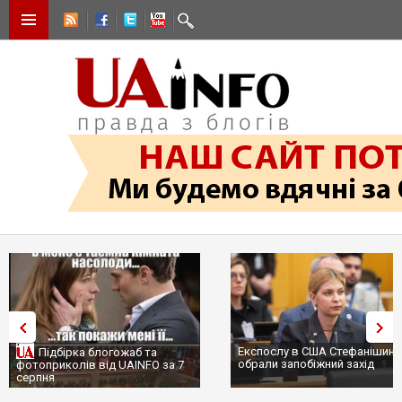
Експослу в США Стефанішині
Підбірка блогожаб та
обрали запобіжний захід
фотоприколів від UAINFO за 7
серпня