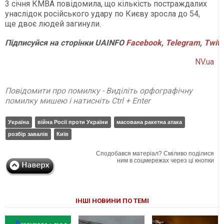
3 січня КМВА повідомила, що кількість постраждалих
унаслідок російського удару по Києву зросла до 54,
ще двоє людей загинули.
Підписуйся на сторінки UAINFO
Facebook
,
Telegram
,
Twitt
NV.ua
Повідомити про помилку - Виділіть орфографічну
помилку мишею і натисніть Ctrl + Enter
Україна
війна Росії проти України
масована ракетна атака
розбір завалів
Київ
Сподобався матеріал? Сміливо поділися
ним в соцмережах через ці кнопки
ІНШІ НОВИНИ ПО ТЕМІ