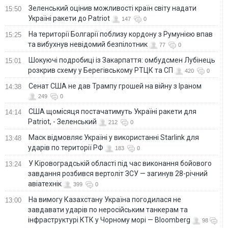
Зеленський оцінив можливості країн світу надати
15:50
Україні ракети до Patriot
147
0
На території Болгарії поблизу кордону з Румунією впав
15:25
та вибухнув невідомий безпілотник
77
0
Шокуючі подробиці із Закарпаття: омбудсмен Лубінець
15:01
розкрив схему у Берегівському РТЦК та СП
420
0
Сенат США не дав Трампу грошей на війну з Іраном
14:38
249
0
США щомісяця постачатимуть Україні ракети для
14:14
Patriot, - Зеленський
212
0
Маск відмовляє Україні у використанні Starlink для
13:48
ударів по території РФ
183
0
У Кіровоградській області під час виконання бойового
13:24
завдання розбився вертоліт ЗСУ — загинув 28-річний
авіатехнік
399
0
На вимогу Казахстану Україна погодилася не
13:00
завдавати ударів по неросійським танкерам та
інфраструктурі КТК у Чорному морі — Bloomberg
98