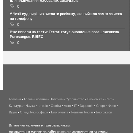
для планування масованих авіаударів
0
У Чехії суд вирішив вислати росіянку, яка вийшла заміж за чеха
по телефону
0
Вже вивели на тести: Ferrari готує оновлення позашляховика
Purosangue. ВІДЕО
0
Головна
•
Головні новини
•
Політика
•
Суспільство
•
Економіка
беспроводной
•
Світ
•
Культура
•
Наука
•
Історія
•
Освіта
•
Авто
•
IT
•
Здоров'я
интернет
•
Спорт
•
Фото
•
Відео
•
Огляд блогосфери
•
Блоголента
•
Рейтинг блогів
киев
•
Блогожаби
и
Всі новини належать їх правовласникам.
область
Використання матеріалів сайту
uainfo.org
дозволяється за умови
wimax