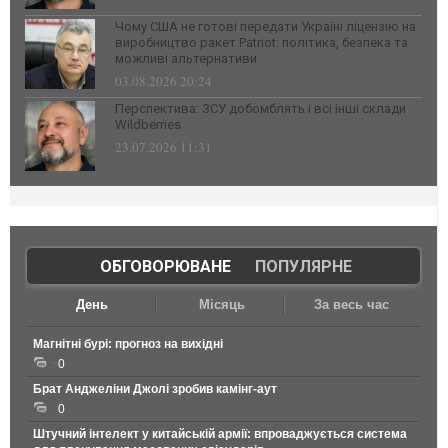
Чому США не готові передати Україні ліцензію на
виробництво ракет Patriot: політика, безпека та
можливі альтернативи
03.08.2026 20:24
Перспектива: ЗСУ добомблять і всі інші склади
Wildberries
23.07.2026 11:31
ОБГОВОРЮВАНЕ
|
ПОПУЛЯРНЕ
День
Місяць
За весь час
Магнітні бурі: прогноз на вихідні
0
Брат Анджеліни Джолі зробив камінг-аут
0
Штучний інтелект у китайській армії: впроваджується система