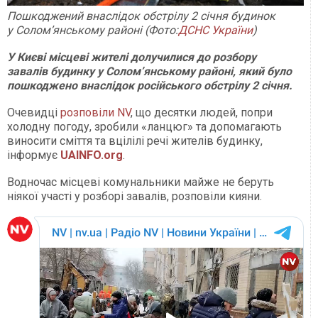
Пошкоджений внаслідок обстрілу 2 січня будинок
у Солом’янському районі (Фото:
ДСНС України
)
У Києві місцеві жителі долучилися до розбору
завалів будинку у Солом’янському районі, який було
пошкоджено внаслідок російського обстрілу 2 січня.
Очевидці
розповіли NV
, що десятки людей, попри
холодну погоду, зробили «ланцюг» та допомагають
виносити сміття та вцілілі речі жителів будинку,
інформує
UAINFO.org
.
Водночас місцеві комунальники майже не беруть
ніякої участі у розборі завалів, розповіли кияни.