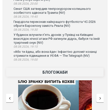
08.08.2026, 20:00
Сенат США затвердив генпрокурором колишнього
особистого адвоката Трампа (NV)
08.08.2026, 19:45
Гвардіола переконав найкращого футболіста ЧС-2026
обрати Барселону замість Реала (NV)
08.08.2026, 19:30
У будинок влучили п’ять дронів: у Пухівці на Київщині
внаслідок нічної атаки РФ загинули дідусь, бабуся та їхній
трирічний онук (NV)
08.08.2026, 19:15
«Або ти йдеш, або вона йде»: Інфантіно допоміг коханці
отримати підвищення в УЄФА — The Telegraph (NV)
08.08.2026, 19:00
БЛОГОЖАБИ