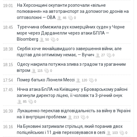
На Херсонщині окупанти розпочали «вільне
19:01
полювання» на автотранспорт за допомогою дронів на
оптоволокні — ОВА
46
0
Туреччина обмежила рух комерційних суден у Чорне
18:45
море через Дарданелли через атаки БПЛА —
Bloomberg
50
0
Сербія хоче якнайшвидшого завершення війни, але
18:38
підстав для оптимізму немає, — Вучич
27
0
Одесу накрила потужна злива з градом та ураганним
18:15
вітром
115
0
Помер батько Ліонеля Мессі
17:54
120
0
Нічна атака БпЛА на Київщину: у Броварському районі
17:45
загинули директор ліцею, її чоловік та 3-річний онук
85
0
Лукашенко переклав відповідальність за війну в Україні
16:39
на її внутрішні проблеми
213
0
На Буковині затримали стрільця, який поранив двох
16:16
поліцейських і 11 днів переховувався в селі
103
0