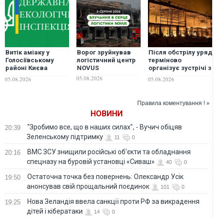
Витік аміаку у
Ворог зруйнував
Після обстрілу уряд
Голосіївському
логістичний центр
терміново
районі Києва
NOVUS
організує зустрічі з
локалізували: чи
представниками
05.08.2026
05.08.2026
05.08.2026
можна відкривати
бізнесу, -
вікна
Корецький
Правила коментування ! »
НОВИНИ
"Зробимо все, що в наших силах", - Вучич обіцяв
20:39
Зеленському підтримку
11
0
ВМС ЗСУ знищили російські об'єкти та обладнання
20:16
спецназу на буровій установці «Сиваш»
40
0
Остаточна точка без повернень: Олександр Усік
19:50
анонсував свій прощальний поєдинок
101
0
Нова Зеландія ввела санкції проти РФ за викрадення
19:25
дітей і кібератаки
14
0