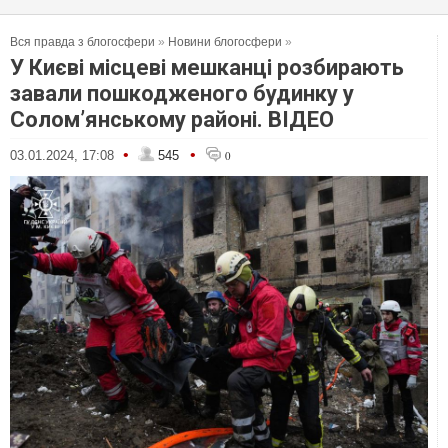
Вся правда з блогосфери
»
Новини блогосфери
»
У Києві місцеві мешканці розбирають
завали пошкодженого будинку у
Солом’янському районі. ВІДЕО
•
•
03.01.2024, 17:08
545
0