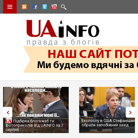
Експослу в США Стефанішиній
Підбірка блогожаб та
обрали запобіжний захід
фотоприколів від UAINFO за 7
серпня