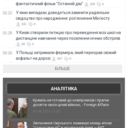
фантастичний фільм "Останній дім"
168
0
У яких випадках доведеться замінити радянське
02:22
свідоцтво про народження: роз'яснення Мін'юсту
341
0
У Києві створили петицію про переведення всіх шкіл на
01:28
дистанціне навчання через посилення нічних обстрілів
69
0
У Польщі затримали фермера, який переорав свіжий
00:26
асфальт на дорозі
567
0
БІЛЬШЕ
АНАЛІТИКА
Кремль не готовий до компромісів і прагне
досягти своїх цілей війною, - Foreign Affairs
03.08.2026 13:02
Звільнення Сирського знаменує кінець епохи
"старої гвардії" в українській армії — NYT