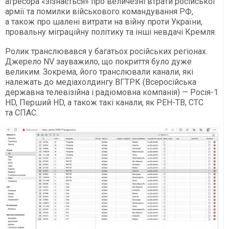
агресора «зізнається» про величезні втрати російської
армії та помилки військового командування РФ,
а також про шалені витрати на війну проти України,
провальну міграційну політику та інші невдачі Кремля.
Ролик транслювався у багатьох російських регіонах.
Джерело NV зауважило, що покриття було дуже
великим. Зокрема, його транслювали канали, які
належать до медіахолдингу ВГТРК (Всеросійська
державна телевізійна і радіомовна компанія) — Росія-1
HD, Перший HD, а також такі канали, як РЕН-ТВ, СТС
та СПАС.