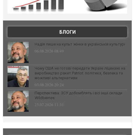
БЛОГИ
Надія лише на культ жінки в українській культурі
06.08.2026 08:49
Чому США не готові передати Україні ліцензію на
виробництво ракет Patriot: політика, безпека та
можливі альтернативи
03.08.2026 20:24
Перспектива: ЗСУ добомблять і всі інші склади
Wildberries
23.07.2026 11:31