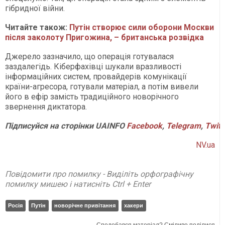
гібридної війни.
Читайте також:
Путін створює сили оборони Москви
після заколоту Пригожина, – британська розвідка
Джерело зазначило, що операція готувалася
заздалегідь. Кіберфахівці шукали вразливості
інформаційних систем, провайдерів комунікації
країни-агресора, готували матеріал, а потім вивели
його в ефір замість традиційного новорічного
звернення диктатора.
Підписуйся на сторінки UAINFO
Facebook
,
Telegram
,
Twitt
NV.ua
Повідомити про помилку - Виділіть орфографічну
помилку мишею і натисніть Ctrl + Enter
Росія
Путін
новорічне привітання
хакери