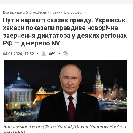
Вся правда з блогосфери
»
Новини блогосфери
»
Путін нарешті сказав правду. Українські
хакери показали правдиве новорічне
звернення диктатора у деяких регіонах
РФ — джерело NV
•
•
04.01.2024, 17:52
1069
0
Володимир Путін (Фото:Sputnik/Gavriil Grigorov/Pool via
REUTERS)