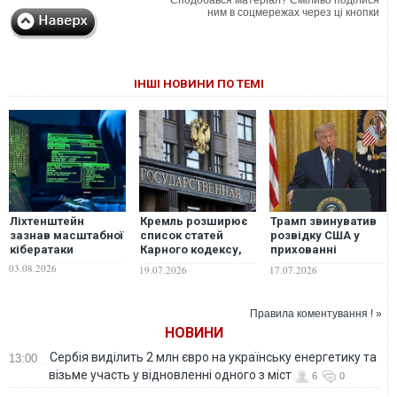
Сподобався матеріал? Сміливо поділися
ним в соцмережах через ці кнопки
ІНШІ НОВИНИ ПО ТЕМІ
Ліхтенштейн
Кремль розширює
Трамп звинуватив
зазнав масштабної
список статей
розвідку США у
кібератаки
Карного кодексу,
прихованні
за якими можна
втручання Китаю у
03.08.2026
19.07.2026
17.07.2026
підписати контракт
вибори президента
із міноборони
Правила коментування ! »
НОВИНИ
Сербія виділить 2 млн євро на українську енергетику та
13:00
візьме участь у відновленні одного з міст
6
0