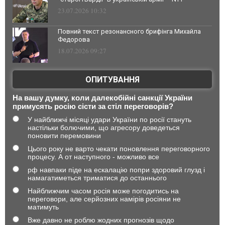
23.07.2026 10:32
Повний текст резонансного брифінга Михайла
Федорова
18.07.2026 09:27
ОПИТУВАННЯ
На вашу думку, коли далекобійні санкції України
примусять росію сісти за стіл переговорів?
У найближчі місяці удари України по росії стануть
настільки болючими, що агресору доведеться
поновити перемовини
Цього року не варто чекати поновлення переговорного
процесу. А от наступного - можливо все
рф навпаки піде на ескалацію попри здоровий глузд і
намагатиметься триматися до останнього
Найближчим часом росія може погодитись на
переговори, але серйозних намірів росіяни не
матимуть
Вже давно не роблю жодних прогнозів щодо