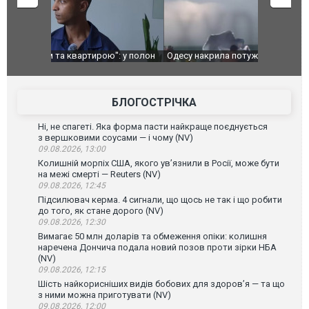
": у полон
Одесу накрила потужна злива з градом та
Вже вивели 
в тезка
ураганним вітром
позашляхов
лаха
БЛОГОСТРІЧКА
Ні, не спагеті. Яка форма пасти найкраще поєднується
з вершковими соусами — і чому (NV)
09.08.2026, 13:00
Колишній морпіх США, якого ув’язнили в Росії, може бути
на межі смерті — Reuters (NV)
09.08.2026, 12:45
Підсилювач керма. 4 сигнали, що щось не так і що робити
до того, як стане дорого (NV)
09.08.2026, 12:30
Вимагає 50 млн доларів та обмеження опіки: колишня
наречена Дончича подала новий позов проти зірки НБА
(NV)
09.08.2026, 12:15
Шість найкорисніших видів бобових для здоров’я — та що
з ними можна приготувати (NV)
09.08.2026, 12:00