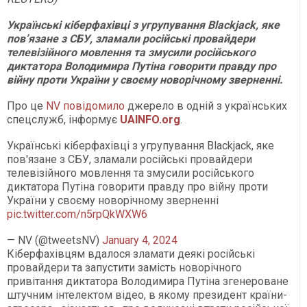
Українські кіберфахівці з угрупування Blackjack, яке
пов’язане з СБУ, зламали російські провайдери
телевізійного мовлення та змусили російського
диктатора Володимира Путіна говорити правду про
війну проти України у своєму новорічному зверненні.
Про це
NV повідомило
джерело в одній з українських
спецслужб, інформує
UAINFO.org
.
Українські кіберфахівці з угрупування Blackjack, яке
пов'язане з СБУ, зламали російські провайдери
телевізійного мовлення та змусили російського
диктатора Путіна говорити правду про війну проти
України у своєму новорічному зверненні
pic.twitter.com/n5rpQkWXW6
— NV (@tweetsNV)
January 4, 2024
Кіберфахівцям вдалося зламати деякі російські
провайдери та запустити замість новорічного
привітання диктатора Володимира Путіна згенероване
штучним інтелектом відео, в якому президент країни-