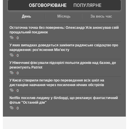
ОБГОВОРЮВАНЕ
|
ПОПУЛЯРНЕ
День
Місяць
За весь час
Остаточна точка без повернень: Олександр Усік анонсував свій
прощальний поєдинок
0
У яких випадках доведеться замінити радянське свідоцтво про
народження: роз'яснення Мін'юсту
0
У Німеччині фіксували підозрілі польоти дронів над базою, де
ремонтують Patriot
0
У Києві створили петицію про переведення всіх шкіл на
дистанціне навчання через посилення нічних обстрілів
0
Netflix поселив людину у білборді, що рекламує фантастичний
фільм "Останній дім"
0