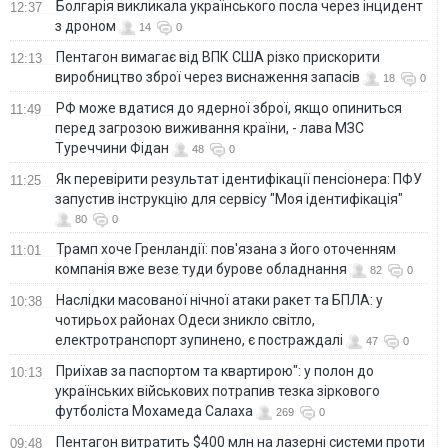
Болгарія викликала українського посла через інцидент
12:37
з дроном
14
0
Пентагон вимагає від ВПК США різко прискорити
12:13
виробництво зброї через виснаження запасів
18
0
РФ може вдатися до ядерної зброї, якщо опиниться
11:49
перед загрозою виживання країни, - лава МЗС
Туреччини Фідан
48
0
Як перевірити результат ідентифікації пенсіонера: ПФУ
11:25
запустив інструкцію для сервісу "Моя ідентифікація"
80
0
Трамп хоче Гренландії: пов'язана з його оточенням
11:01
компанія вже везе туди бурове обладнання
82
0
Наслідки масованої нічної атаки ракет та БПЛА: у
10:38
чотирьох районах Одеси зникло світло,
електротранспорт зупинено, є постраждалі
47
0
Приїхав за паспортом та квартирою": у полон до
10:13
українських військових потрапив тезка зіркового
футболіста Мохамеда Салаха
269
0
Пентагон витратить $400 млн на лазерні системи проти
09:48