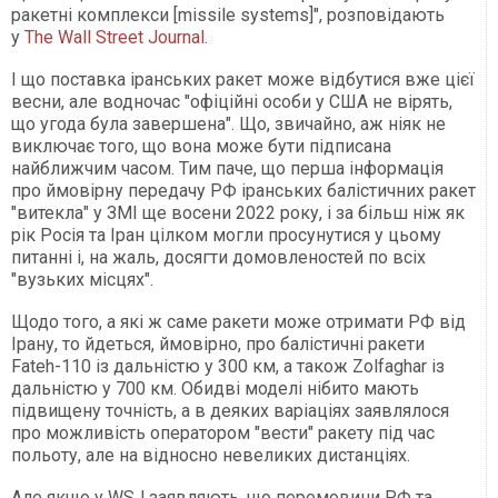
ракетні комплекси [missile systems]", розповідають
у
The Wall Street Journal
.
І що поставка іранських ракет може відбутися вже цієї
весни, але водночас "офіційні особи у США не вірять,
що угода була завершена". Що, звичайно, аж ніяк не
виключає того, що вона може бути підписана
найближчим часом. Тим паче, що перша інформація
про ймовірну передачу РФ іранських балістичних ракет
"витекла" у ЗМІ ще восени 2022 року, і за більш ніж як
рік Росія та Іран цілком могли просунутися у цьому
питанні і, на жаль, досягти домовленостей по всіх
"вузьких місцях".
Щодо того, а які ж саме ракети може отримати РФ від
Ірану, то йдеться, ймовірно, про балістичні ракети
Fateh-110 із дальністю у 300 км, а також Zolfaghar із
дальністю у 700 км. Обидві моделі нібито мають
підвищену точність, а в деяких варіаціях заявлялося
про можливість оператором "вести" ракету під час
польоту, але на відносно невеликих дистанціях.
Але якщо у WSJ заявляють, що перемовини РФ та