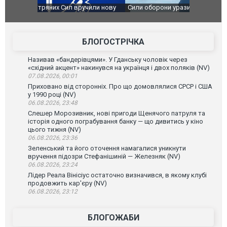
чили нову
Сили оборони уразили Ярославський НПЗ:
Неймар вла
губернатор регіону заявив про наймасштабнішу
"Сантоса".
атаку. ВІДЕО
БЛОГОСТРІЧКА
Називав «бандерівцями». У Гданську чоловік через
«східний акцент» накинувся на українця і двох поляків (NV)
07.08.2026, 00:01
Приховано від сторонніх. Про що домовлялися СРСР і США
у 1990 році (NV)
06.08.2026, 23:48
Слешер Морозивник, нові пригоди Щенячого патруля та
історія одного пограбування банку — що дивитись у кіно
цього тижня (NV)
06.08.2026, 23:36
Зеленський та його оточення намагалися уникнути
вручення підозри Стефанішиній — Железняк (NV)
06.08.2026, 23:24
Лідер Реала Вінісіус остаточно визначився, в якому клубі
продовжить кар'єру (NV)
06.08.2026, 23:12
БЛОГОЖАБИ