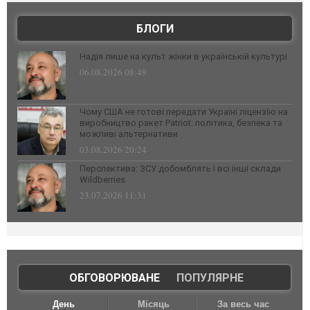
БЛОГИ
Надія лише на культ жінки в українській культурі
06.08.2026 08:49
Чому США не готові передати Україні ліцензію на
виробництво ракет Patriot: політика, безпека та
можливі альтернативи
03.08.2026 20:24
Перспектива: ЗСУ добомблять і всі інші склади
Wildberries
23.07.2026 11:31
ОБГОВОРЮВАНЕ
|
ПОПУЛЯРНЕ
День
Місяць
За весь час