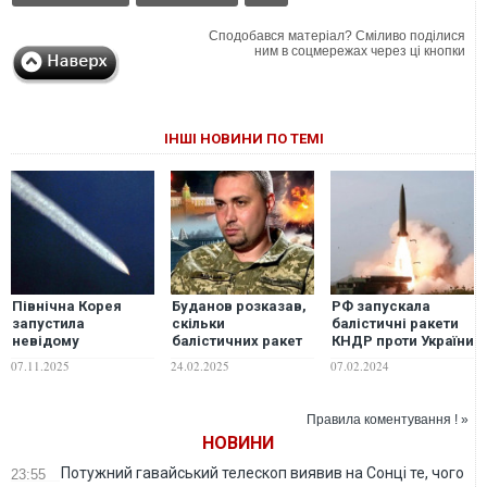
Сподобався матеріал? Сміливо поділися
ним в соцмережах через ці кнопки
ІНШІ НОВИНИ ПО ТЕМІ
Північна Корея
Буданов розказав,
РФ запускала
запустила
скільки
балістичні ракети
невідому
балістичних ракет
КНДР проти України
балістичну ракету в
планує Північна
дев'ять разів, –
07.11.2025
24.02.2025
07.02.2024
напрямку
Корея передати
США в ООН
Японського моря
Росії цього року
Правила коментування ! »
НОВИНИ
Потужний гавайський телескоп виявив на Сонці те, чого
23:55