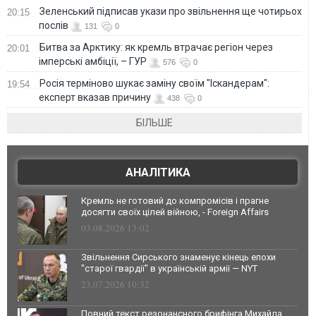
Зеленський підписав укази про звільнення ще чотирьох
20:15
послів
131
0
Битва за Арктику: як кремль втрачає регіон через
20:01
імперські амбіції, – ГУР
576
0
Росія терміново шукає заміну своїм "Іскандерам":
19:54
експерт вказав причину
438
0
БІЛЬШЕ
АНАЛІТИКА
Кремль не готовий до компромісів і прагне
досягти своїх цілей війною, - Foreign Affairs
03.08.2026 13:02
Звільнення Сирського знаменує кінець епохи
"старої гвардії" в українській армії — NYT
23.07.2026 10:32
Повний текст резонансного брифінга Михайла