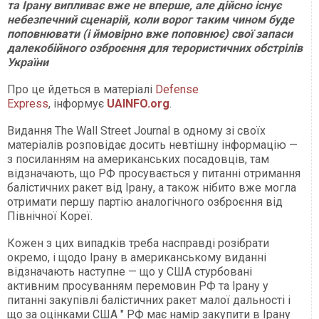
та Ірану випливає вже не вперше, але дійсно існує
небезпечний сценарій, коли ворог таким чином буде
поповнювати (і ймовірно вже поповнює) свої запаси
далекобійного озброєння для терористичних обстрілів
України
Про це йдеться в матеріалі
Defense
Express
, інформує
UAINFO.org
.
Видання The Wall Street Journal в одному зі своїх
матеріалів розповідає досить невтішну інформацію —
з посиланням на американських посадовців, там
відзначають, що РФ просувається у питанні отримання
балістичних ракет від Ірану, а також нібито вже могла
отримати першу партію аналогічного озброєння від
Північної Кореї.
Кожен з цих випадків треба насправді розібрати
окремо, і щодо Ірану в американському виданні
відзначають наступне — що у США стурбовані
активним просуванням перемовин РФ та Ірану у
питанні закупівлі балістичних ракет малої дальності і
що за оцінками США " РФ має намір закупити в Ірану