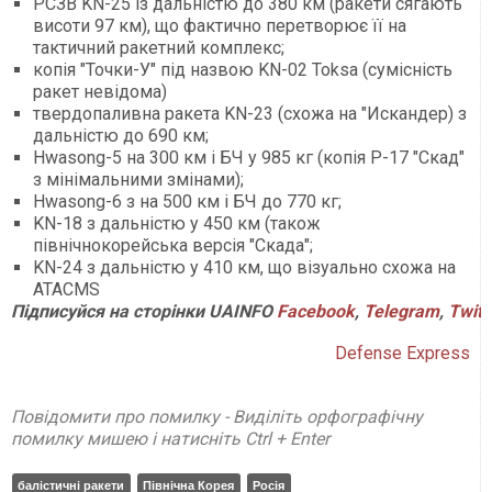
РСЗВ KN-25 із дальністю до 380 км (ракети сягають
висоти 97 км), що фактично перетворює її на
тактичний ракетний комплекс;
копія "Точки-У" під назвою KN-02 Toksa (сумісність
ракет невідома)
твердопаливна ракета KN-23 (схожа на "Искандер) з
дальністю до 690 км;
Hwasong-5 на 300 км і БЧ у 985 кг (копія Р-17 "Скад"
з мінімальними змінами);
Hwasong-6 з на 500 км і БЧ до 770 кг;
KN-18 з дальністю у 450 км (також
північнокорейська версія "Скада";
KN-24 з дальністю у 410 км, що візуально схожа на
ATACMS
Підписуйся на сторінки UAINFO
Facebook
,
Telegram
,
Twitt
Defense Express
Повідомити про помилку - Виділіть орфографічну
помилку мишею і натисніть Ctrl + Enter
балістичні ракети
Північна Корея
Росія