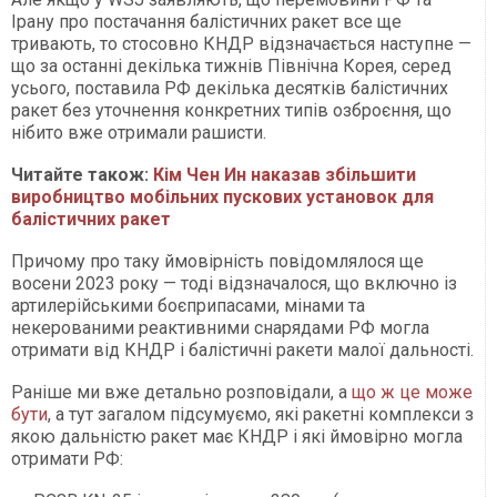
Ірану про постачання балістичних ракет все ще
тривають, то стосовно КНДР відзначається наступне —
що за останні декілька тижнів Північна Корея, серед
усього, поставила РФ декілька десятків балістичних
ракет без уточнення конкретних типів озброєння, що
нібито вже отримали рашисти.
Читайте також:
Кім Чен Ин наказав збільшити
виробництво мобільних пускових установок для
балістичних ракет
Причому про таку ймовірність повідомлялося ще
восени 2023 року — тоді відзначалося, що включно із
артилерійськими боєприпасами, мінами та
некерованими реактивними снарядами РФ могла
отримати від КНДР і балістичні ракети малої дальності.
Раніше ми вже детально розповідали, а
що ж це може
бути
, а тут загалом підсумуємо, які ракетні комплекси з
якою дальністю ракет має КНДР і які ймовірно могла
отримати РФ: