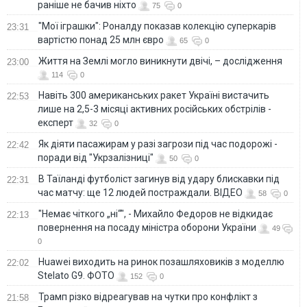
раніше не бачив ніхто
75
0
"Мої іграшки": Роналду показав колекцію суперкарів
23:31
вартістю понад 25 млн євро
65
0
Життя на Землі могло виникнути двічі, – дослідження
23:00
114
0
Навіть 300 американських ракет Україні вистачить
22:53
лише на 2,5-3 місяці активних російських обстрілів -
експерт
32
0
Як діяти пасажирам у разі загрози під час подорожі -
22:42
поради від "Укрзалізниці"
50
0
В Таїланді футболіст загинув від удару блискавки під
22:31
час матчу: ще 12 людей постраждали. ВІДЕО
58
0
"Немає чіткого „ні“", - Михайло Федоров не відкидає
22:13
повернення на посаду міністра оборони України
49
0
Huawei виходить на ринок позашляховиків з моделлю
22:02
Stelato G9. ФОТО
152
0
Трамп різко відреагував на чутки про конфлікт з
21:58