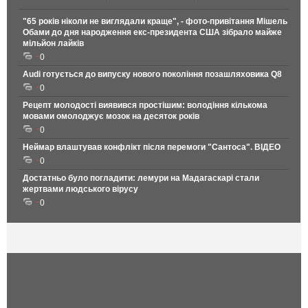
"65 років ніколи не виглядали краще", - фото-привітання Мішель
Обами до дня народження екс-президента США зібрало майже
мільйон лайків
0
Audi готується до випуску нового покоління позашляховика Q8
0
Рецепт молодості виявився простішим: володіння кількома
мовами омолоджує мозок на десяток років
0
Неймар влаштував конфлікт після перемоги "Сантоса". ВІДЕО
0
Достатньо було погладити: лемури на Мадагаскарі стали
жертвами людського вірусу
0