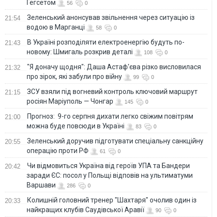
Гегсетом
56
0
Зеленський анонсував звільнення через ситуацію із
21:54
водою в Марганці
58
0
В Україні розподіляти електроенергію будуть по-
21:43
новому: Шмигаль розкрив деталі
108
0
"Я доначу щодня": Даша Астаф'єва різко висловилася
21:32
про зірок, які забули про війну
99
0
ЗСУ взяли під вогневий контроль ключовий маршрут
21:15
росіян Маріуполь — Чонгар
145
0
Прогноз: 9-го серпня дихати легко свіжим повітрям
21:00
можна буде повсюди в Україні
83
0
Зеленський доручив підготувати спеціальну санкційну
20:55
операцію проти РФ
61
0
Чи відмовиться Україна від героїв УПА та Бандери
20:42
заради ЄС: посол у Польщі відповів на ультиматуми
Варшави
286
0
Колишній головний тренер "Шахтаря" очолив один із
20:33
найкращих клубів Саудівської Аравії
90
0