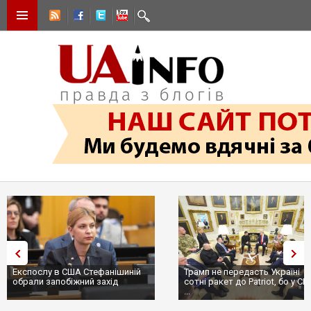
Експослу в США Стефанішиній
Трамп не передасть Україні
обрали запобіжний захід
сотні ракет до Patriot, бо у С
...