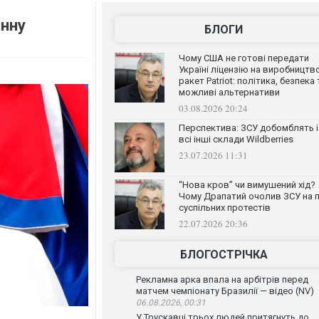
інну
БЛОГИ
Чому США не готові передати
Україні ліцензію на виробництв
ракет Patriot: політика, безпека 
можливі альтернативи
03.08.2026 20:24
Перспектива: ЗСУ добомблять і
всі інші склади Wildberries
23.07.2026 11:31
“Нова кров” чи вимушений хід?
Чому Драпатий очолив ЗСУ на п
суспільних протестів
22.07.2026 20:36
БЛОГОСТРІЧКА
Рекламна арка впала на арбітрів перед
матчем чемпіонату Бразилії — відео (NV)
06.08.2026, 00:31
У Трускавці трьох людей притягнуть до