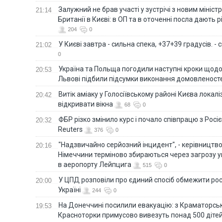
Залужний не брав участі у зустрічі з новим мініс
21:14
Британії в Києві: в ОП та в оточенні посла дають 
204
0
У Києві завтра - сильна спека, +37+39 градусів. -
21:02
0
Україна та Польща погодили наступні кроки щодо 
20:53
Львові підбили підсумки виконання домовленост
Витік аміаку у Голосіївському районі Києва локал
20:42
відкривати вікна
68
0
ФБР різко змінило курс і почало співпрацю з Росіє
20:32
Reuters
376
0
"Надзвичайно серйозний інцидент", - керівництв
20:16
Німеччини терміново збираються через загрозу у
в аеропорту Лейпцига
515
0
У ЦПД розповіли про єдиний спосіб обмежити рос
20:00
Україні
244
0
На Донеччині посилили евакуацію: з Краматорськ
19:53
Красноторки примусово вивезуть понад 500 діте