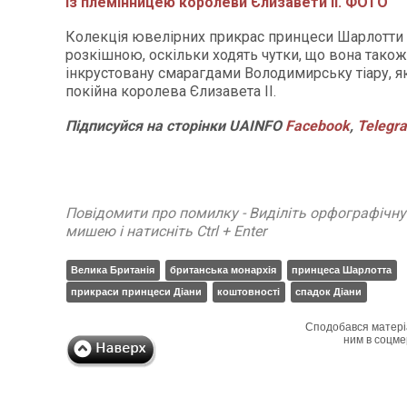
із племінницею королеви Єлизавети II. ФОТО
Колекція ювелірних прикрас принцеси Шарлотти 
розкішною, оскільки ходять чутки, що вона також
інкрустовану смарагдами Володимирську тіару, 
покійна королева Єлизавета II.
Підписуйся на сторінки UAINFO
Facebook
,
Telegr
Повідомити про помилку - Виділіть орфографічн
мишею і натисніть Ctrl + Enter
Велика Британія
британська монархія
принцеса Шарлотта
прикраси принцеси Діани
коштовності
спадок Діани
Сподобався матері
ним в соцме