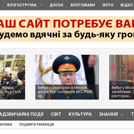
БЛОГОСТРІЧКА
ДОСЬЄ
БЛОГОЖАБИ
ФОТО
ВІДЕО
 Україні
Вибух у ресторані в Москві:
Вибух у Мос
ot, бо у США
ціллю був головком ВКС Росії,
загиблими: 
пр...
ресторан...
АДЗВИЧАЙНІ ПОДІЇ
СВІТ
КУЛЬТУРА
ЗНАННЯ
ТАРИФИ
ПОДВИГИ УКРАЇНЦІВ