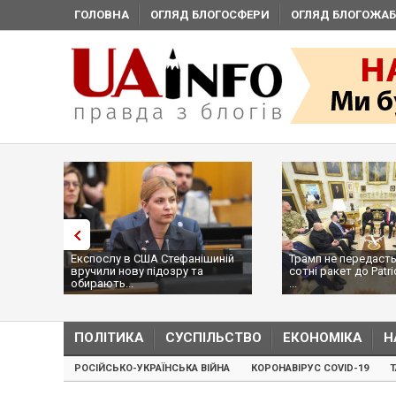
ГОЛОВНА
ОГЛЯД БЛОГОСФЕРИ
ОГЛЯД БЛОГОЖАБ
Експослу в США Стефанішиній
Трамп не передасть
вручили нову підозру та
сотні ракет до Patri
обирають...
...
ПОЛІТИКА
СУСПІЛЬСТВО
ЕКОНОМІКА
Н
РОСІЙСЬКО-УКРАЇНСЬКА ВІЙНА
КОРОНАВІРУС COVID-19