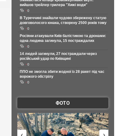
Змикається кільце кровожерливих акул:
вийшов трейлер трилера "Хижі води"
0
В Туреччині знайшли чудово збережену статую
довговолосого юнака, створену 2500 років тому
0
Росіяни атакували Київ балістикою та дронами:
одна людина загинула, 15 постраждалих
0
14 людей загинули, 27 постраждали через
російський удар по Київщині
0
ППО не змогла збити жодної із 28 ракет під час
ворожого обстрілу
0
ФОТО