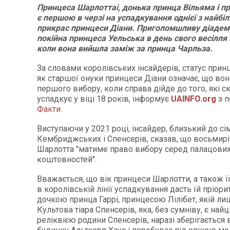
Принцеса Шарлотта
і
, донька принца Вільяма і п
є першою в черзі на успадкування однієї з найбі
прикрас принцеси Діани. Приголомшливу діадем
покійна принцеса Уельська в день свого весілля 
коли вона вийшла заміж за принца Чарльза.
За словами королівських інсайдерів, статус при
як старшої онуки принцеси Діани означає, що во
першого вибору, коли справа дійде до того, які с
успадкує у віці 18 років, інформує
UAINFO.org
з п
Факти
.
Виступаючи у 2021 році, інсайдер, близький до сі
Кембриджських і Спенсерів, сказав, що восьмир
Шарлотта "матиме право вибору серед палацови
коштовностей".
Вважається, що вік принцеси Шарлотти, а також ї
в королівській лінії успадкування дасть їй пріори
дочкою принца Гаррі, принцесою Лілібет, якій ли
Культова тіара Спенсерів, яка, без сумніву, є най
реліквією родини Спенсерів, наразі зберігається