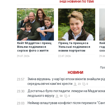
ІНШІ НОВИНИ ПО ТЕМІ
Кейт Міддлтон і принц
Принц та принцеса
Кей
Вільям поділилися
Уельські поділилися
год
серією фото з життя
новим портретом
схо
своєї родини
принца Джорджа
най
29.07.2026
22.07.2026
29.0
з нагоди його 13-річчя
вер
Бри
про
Пра
НОВИНИ
Зміна вірувань: у кар'єрі епохи вікінгів знайшли рід
23:57
середньовічні кам’яні хрести
23
0
Достатньо було погладити: лемури на Мадагаска
23:30
людського вірусу
58
0
Неймар влаштував конфлікт після перемоги "Сан
23:03