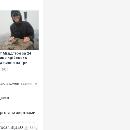
т Міддлтон за 24
ини здійснила
дження на три
вищі гірські
6.2026
шини Великої
танії та розповіла
 боротьбу з раком
вила коментування ! »
кісні
рі стали жертвами
тоса". ВІДЕО
52