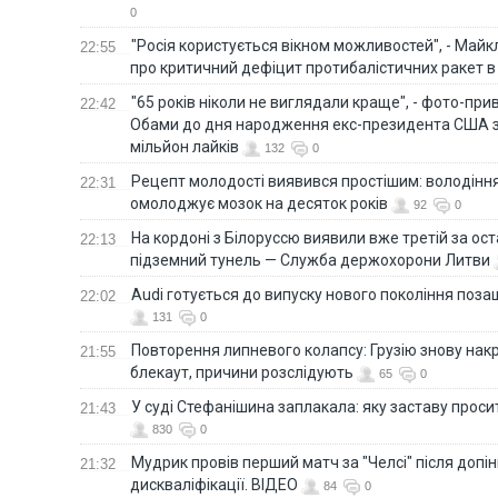
0
"Росія користується вікном можливостей", - Майк
22:55
про критичний дефіцит протибалістичних ракет в 
"65 років ніколи не виглядали краще", - фото-пр
22:42
Обами до дня народження екс-президента США 
мільйон лайків
132
0
Рецепт молодості виявився простішим: володінн
22:31
омолоджує мозок на десяток років
92
0
На кордоні з Білоруссю виявили вже третій за ост
22:13
підземний тунель — Служба держохорони Литви
Audi готується до випуску нового покоління поз
22:02
131
0
Повторення липневого колапсу: Грузію знову нак
21:55
блекаут, причини розслідують
65
0
У суді Стефанішина заплакала: яку заставу прос
21:43
830
0
Мудрик провів перший матч за "Челсі" після допін
21:32
дискваліфікації. ВІДЕО
84
0