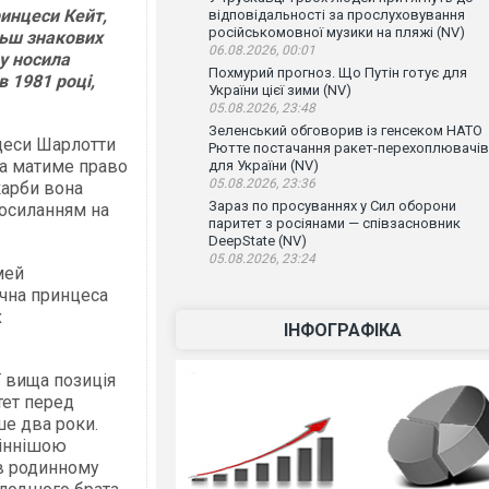
ринцеси Кейт,
відповідальності за прослуховування
російськомовної музики на пляжі (NV)
льш знакових
06.08.2026, 00:01
у носила
Похмурий прогноз. Що Путін готує для
в 1981 році,
України цієї зими (NV)
05.08.2026, 23:48
Зеленський обговорив із генсеком НАТО
нцеси Шарлотти
Рютте постачання ракет-перехоплювачів
на матиме право
для України (NV)
05.08.2026, 23:36
карби вона
Зараз по просуваннях у Сил оборони
осиланням на
паритет з росіянами — співзасновник
DeepState (NV)
05.08.2026, 23:24
мей
ічна принцеса
х
ІНФОГРАФІКА
ї вища позиція
тет перед
ше два роки.
ціннішою
 в родинному