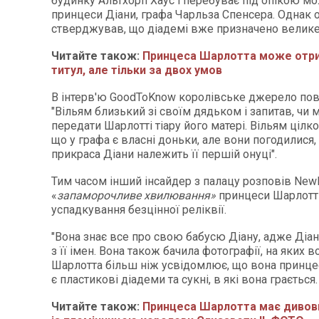
будинку Альтхорп Хаус і перебуває під опікою м
принцеси Діани, графа Чарльза Спенсера. Однак 
стверджував, що діадемі вже призначено велике
Читайте також:
Принцеса Шарлотта може отри
титул, але тільки за двох умов
В інтерв'ю GoodToKnow королівське джерело пов
"Вільям близький зі своїм дядьком і запитав, чи
передати Шарлотті тіару його матері. Вільям ціл
що у графа є власні доньки, але вони погодилися,
прикраса Діани належить її першій онуці".
Тим часом інший інсайдер з палацу розповів New
«
запаморочливе хвилювання»
принцеси Шарлотт
успадкування безцінної реліквії.
"Вона знає все про свою бабусю Діану, адже Діан
з її імен. Вона також бачила фотографії, на яких в
Шарлотта більш ніж усвідомлює, що вона принцеса
є пластикові діадеми та сукні, в які вона граєтьс
Читайте також:
Принцеса Шарлотта має дивов