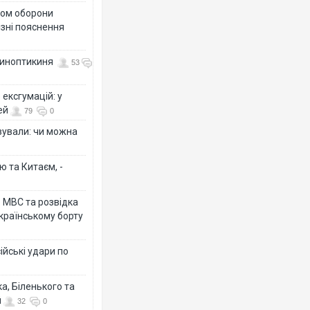
тром оборони
різні пояснення
 синоптикиня
53
ексгумацій: у
ей
79
0
ізували: чи можна
ю та Китаєм, -
о МВС та розвідка
країнському борту
ійські удари по
а, Біленького та
й
32
0