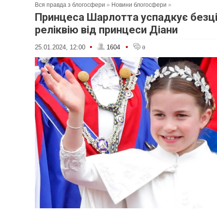
Вся правда з блогосфери
»
Новини блогосфери
»
Принцеса Шарлотта успадкує безц
реліквію від принцеси Діани
•
•
25.01.2024, 12:00
1604
0