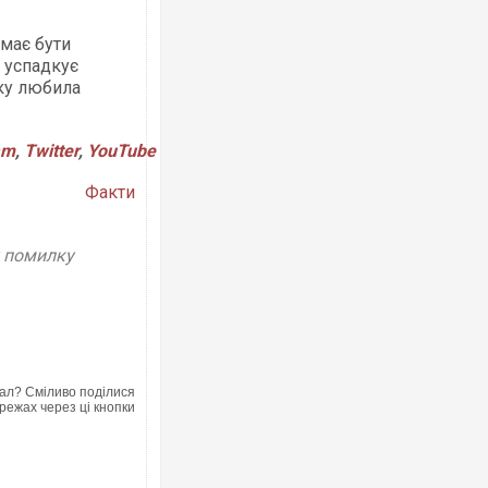
має бути
 успадкує
яку любила
Українські надзвичайники врятували 
під час ліквідації масштабної лісової 
Франції
am
,
Twitter
,
YouTube
Факти
у помилку
Неймар влаштував конфлікт після пе
ал? Сміливо поділися
"Сантоса". ВІДЕО
режах через ці кнопки