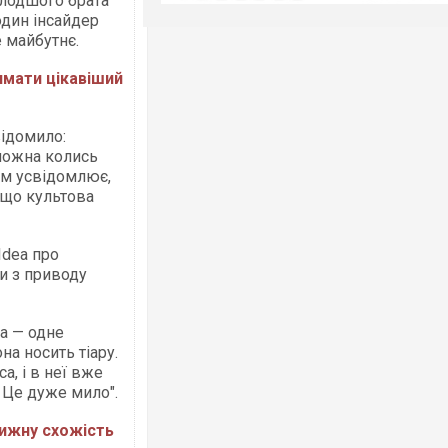
олодшого брата
один інсайдер
 майбутнє.
мати цікавіший
ідомило:
 можна колись
ком усвідомлює,
 що культова
Idea про
и з приводу
а — одне
она носить тіару.
, і в неї вже
я. Це дуже мило".
ижну схожість