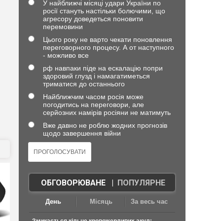
У найближчі місяці удари України по
росії стануть настільки болючими, що
агресору доведеться поновити
перемовини
Цього року не варто чекати поновлення
переговорного процесу. А от наступного
- можливо все
рф навпаки піде на ескалацію попри
здоровий глузд і намагатиметься
триматися до останнього
Найближчим часом росія може
погодитись на переговори, але
серйозних намірів росіяни не матимуть
Вже давно не роблю жодних прогнозів
щодо завершення війни
ОБГОВОРЮВАНЕ
|
ПОПУЛЯРНЕ
День
Місяць
За весь час