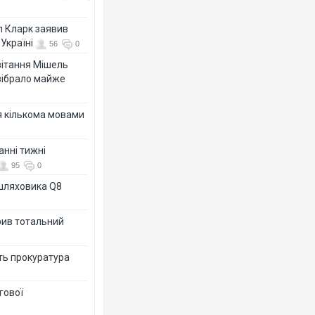
л Кларк заявив
Україні
56
0
ивітання Мішель
зібрало майже
я кількома мовами
анні тижні
95
0
ашляховика Q8
рив тотальний
ить прокуратура
гової