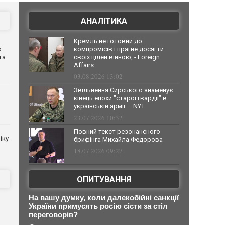
АНАЛІТИКА
Кремль не готовий до
о
компромісів і прагне досягти
та
своїх цілей війною, - Foreign
Affairs
03.08.2026 13:02
Звільнення Сирського знаменує
кінець епохи "старої гвардії" в
українській армії — NYT
23.07.2026 10:32
Повний текст резонансного
іку
брифінга Михайла Федорова
18.07.2026 09:27
ОПИТУВАННЯ
На вашу думку, коли далекобійні санкції
України примусять росію сісти за стіл
переговорів?