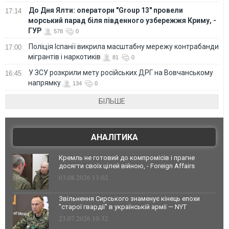
До Дня Ялти: оператори "Group 13" провели
17:14
морський парад біля південного узбережжя Криму, -
ГУР
578
0
Поліція Іспанії викрила масштабну мережу контрабанди
17:00
мігрантів і наркотиків
81
0
У ЗСУ розкрили мету російських ДРГ на Вовчанському
16:45
напрямку
134
0
БІЛЬШЕ
АНАЛІТИКА
Кремль не готовий до компромісів і прагне
досягти своїх цілей війною, - Foreign Affairs
03.08.2026 13:02
Звільнення Сирського знаменує кінець епохи
"старої гвардії" в українській армії — NYT
23.07.2026 10:32