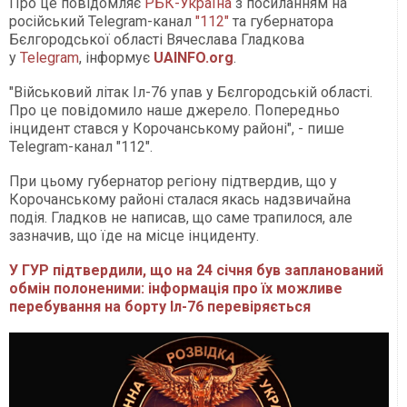
Про це повідомляє
РБК-Україна
з посиланням на
російський Telegram-канал
"112"
та губернатора
Бєлгородської області Вячеслава Гладкова
у
Telegram
, інформує
UAINFO.org
.
"Військовий літак Іл-76 упав у Бєлгородській області.
Про це повідомило наше джерело. Попередньо
інцидент стався у Корочанському районі", - пише
Telegram-канал "112".
При цьому губернатор регіону підтвердив, що у
Корочанському районі сталася якась надзвичайна
подія. Гладков не написав, що саме трапилося, але
зазначив, що їде на місце інциденту.
У ГУР підтвердили, що на 24 січня був запланований
обмін полоненими: інформація про їх можливе
перебування на борту Іл-76 перевіряється