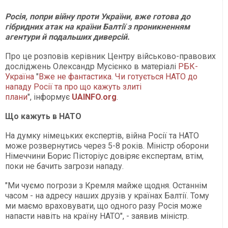
Росія, попри війну проти України, вже готова до
гібридних атак на країни Балтії з проникненням
агентури й подальших диверсій.
Про це розповів керівник Центру військово-правових
досліджень Олександр Мусієнко в матеріалі
РБК-
Україна
"
Вже не фантастика. Чи готується НАТО до
нападу Росії та про що кажуть злиті
плани
", інформує
UAINFO.org
.
Що кажуть в НАТО
На думку німецьких експертів, війна Росії та НАТО
може розвернутись через 5-8 років. Міністр оборони
Німеччини Борис Пісторіус довіряє експертам, втім,
поки не бачить загрози нападу.
"Ми чуємо погрози з Кремля майже щодня. Останнім
часом - на адресу наших друзів у країнах Балтії. Тому
ми маємо враховувати, що одного разу Росія може
напасти навіть на країну НАТО", - заявив міністр.