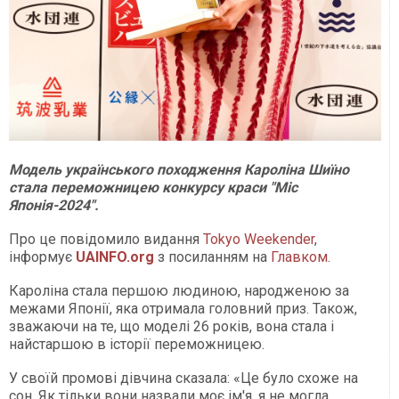
Модель українського походження Кароліна Шиїно
стала переможницею конкурсу краси "Міс
Японія-2024".
Про це повідомило видання
Tokyo Weekender
,
інформує
UAINFO.org
з посиланням на
Главком
.
Кароліна стала першою людиною, народженою за
межами Японії, яка отримала головний приз. Також,
зважаючи на те, що моделі 26 років, вона стала і
найстаршою в історії переможницею.
У своїй промові дівчина сказала: «Це було схоже на
сон. Як тільки вони назвали моє ім'я, я не могла