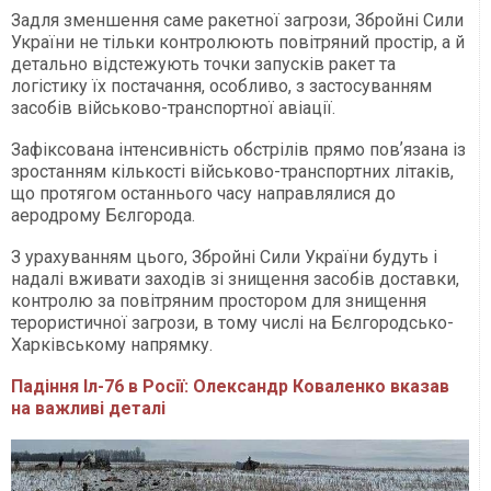
Задля зменшення саме ракетної загрози, Збройні Сили
України не тільки контролюють повітряний простір, а й
детально відстежують точки запусків ракет та
логістику їх постачання, особливо, з застосуванням
засобів військово-транспортної авіації.
Зафіксована інтенсивність обстрілів прямо повʼязана із
зростанням кількості військово-транспортних літаків,
що протягом останнього часу направлялися до
аеродрому Бєлгорода.
З урахуванням цього, Збройні Сили України будуть і
надалі вживати заходів зі знищення засобів доставки,
контролю за повітряним простором для знищення
терористичної загрози, в тому числі на Бєлгородсько-
Харківському напрямку.
Падіння Іл-76 в Росії: Олександр Коваленко вказав
на важливі деталі