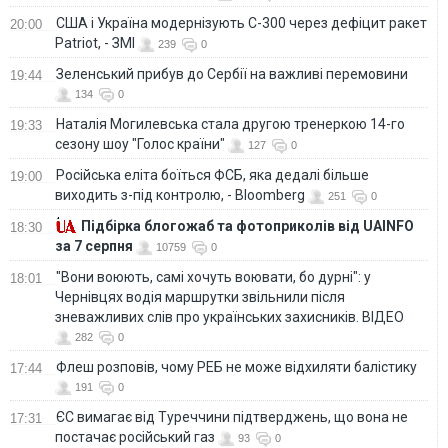
США і Україна модернізують С-300 через дефіцит ракет
20:00
Patriot, - ЗМІ
239
0
Зеленський прибув до Сербії на важливі перемовини
19:44
134
0
Наталія Могилевська стала другою тренеркою 14-го
19:33
сезону шоу "Голос країни"
127
0
Російська еліта боїться ФСБ, яка дедалі більше
19:00
виходить з-під контролю, - Bloomberg
251
0
Підбірка блогожаб та фотоприколів від UAINFO
18:30
за 7 серпня
10759
0
"Вони воюють, самі хочуть воювати, бо дурні": у
18:01
Чернівцях водія маршрутки звільнили після
зневажливих слів про українських захисників. ВІДЕО
282
0
Флеш розповів, чому РЕБ не може відхиляти балістику
17:44
191
0
ЄС вимагає від Туреччини підтверджень, що вона не
17:31
постачає російський газ
93
0