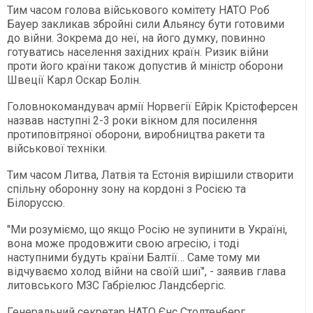
Тим часом голова військового комітету НАТО Роб
Бауер закликав збройні сили Альянсу бути готовими
до війни. Зокрема до неї, на його думку, повинно
готуватись населення західних країн. Ризик війни
проти його країни також допустив й міністр оборони
Швеції Карл Оскар Болін.
Головнокомандувач армії Норвегії Ейрік Крістоферсен
назвав наступні 2-3 роки вікном для посилення
протиповітряної оборони, виробництва ракети та
військової техніки.
Тим часом Литва, Латвія та Естонія вирішили створити
спільну оборонну зону на кордоні з Росією та
Білоруссю.
"Ми розуміємо, що якщо Росію не зупинити в Україні,
вона може продовжити свою агресію, і тоді
наступними будуть країни Балтії… Саме тому ми
відчуваємо холод війни на своїй шиї", - заявив глава
литовського МЗС Габріелюс Ландсбергіс.
Генеральний секретар НАТО Єнс Столтенберг