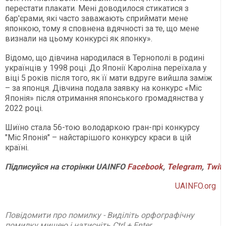
перестати плакати. Мені доводилося стикатися з
бар'єрами, які часто заважають сприймати мене
японкою, тому я сповнена вдячності за те, що мене
визнали на цьому конкурсі як японку».
Відомо, що дівчина народилася в Тернополі в родині
українців у 1998 році. До Японії Кароліна переїхала у
віці 5 років після того, як її мати вдруге вийшла заміж
– за японця. Дівчина подала заявку на конкурс «Міс
Японія» після отримання японського громадянства у
2022 році.
Шиїно стала 56-тою володаркою гран-прі конкурсу
"Міс Японія" – найстарішого конкурсу краси в цій
країні.
Підписуйся на сторінки UAINFO
Facebook
,
Telegram
,
Twitt
UAINFO.org
Повідомити про помилку - Виділіть орфографічну
помилку мишею і натисніть Ctrl + Enter