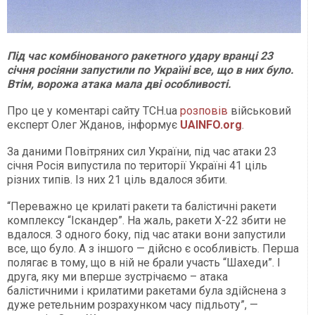
Під час комбінованого ракетного удару вранці 23
січня росіяни запустили по Україні все, що в них було.
Втім, ворожа атака мала дві особливості.
Про це у коментарі сайту ТСН.ua
розповів
військовий
експерт Олег Жданов, інформує
UAINFO.org
.
За даними Повітряних сил України, під час атаки 23
січня Росія випустила по території Україні 41 ціль
різних типів. Із них 21 ціль вдалося збити.
“Переважно це крилаті ракети та балістичні ракети
комплексу “Іскандер”. На жаль, ракети Х-22 збити не
вдалося. З одного боку, під час атаки вони запустили
все, що було. А з іншого — дійсно є особливість. Перша
полягає в тому, що в ній не брали участь “Шахеди”. І
друга, яку ми вперше зустрічаємо – атака
балістичними і крилатими ракетами була здійснена з
дуже ретельним розрахунком часу підльоту”, —