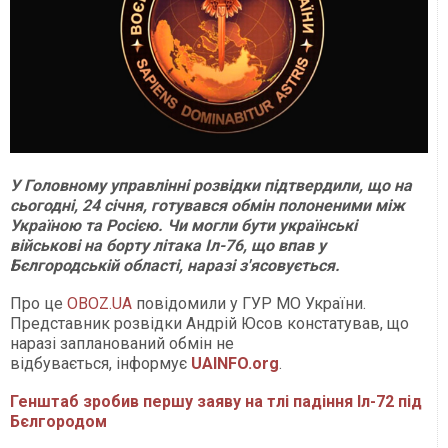
У Головному управлінні розвідки підтвердили, що на
сьогодні, 24 січня, готувався обмін полоненими між
Україною та Росією. Чи могли бути українські
військові на борту літака Іл-76, що впав у
Бєлгородській області, наразі з'ясовується.
Про це
OBOZ.UA
повідомили у ГУР МО України.
Представник розвідки Андрій Юсов констатував, що
наразі запланований обмін не
відбувається, інформує
UAINFO.org
.
Генштаб зробив першу заяву на тлі падіння Іл-72 під
Бєлгородом