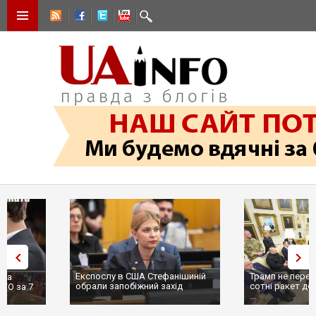
Експослу в США Стефанішиній
Трамп не передасть Україні
обрали запобіжний захід
сотні ракет до Patriot, бо у С
...