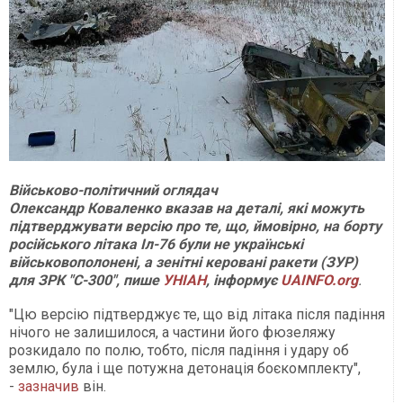
Військово-політичний оглядач
Олександр Коваленко вказав на деталі, які можуть
підтверджувати версію про те, що, ймовірно, на борту
російського літака Іл-76 були не українські
військовополонені, а зенітні керовані ракети (ЗУР)
для ЗРК "С-300", пише
УНІАН
, інформує
UAINFO.org
.
"Цю версію підтверджує те, що від літака після падіння
нічого не залишилося, а частини його фюзеляжу
розкидало по полю, тобто, після падіння і удару об
землю, була і ще потужна детонація боєкомплекту",
-
зазначив
він.