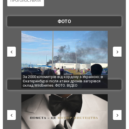
ФОТО
по Сумах,
За 2000 кілометрів від кордону з Україною: в
"Мої іграш
траждали
Єкатеринбурзі після атаки дронів загорівся
суперкарів
ВІДЕО
ині. ФОТО
склад Wildberries. ФОТО. ВІДЕО