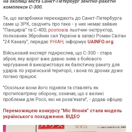
на околиці міста Санкт-Петербург зенітно-ракетні
комплекси С-300.
Те, що загарбники перекидають до Санкт-Петербурга
саме ці ЗРК, свідчить про таке - у них немає зайвих
"Панцирів" та С-400,
розповів
льотчик-інструктор,
полковник Збройних сил України в запасі Роман Світан
"24 Каналу", передає
УНІАН
, інформує
UAINFO.org
.
Військовий експерт підкреслив, що С-300 - стара
зброя, яку ворог вже давно зняв з бойового
чергування й використовує як балістичну ракету для
ударів по українській території, і вона по дронах дуже
погано працює.
"Оскільки вони його підняли та ставлять як
протиповітряну оборону, означає, що є великі
проблеми для Росії, які не розв'язати", - додав офіцер.
Переможицею конкурсу "Міс Японія" стала модель
українського походження. ВІДЕО