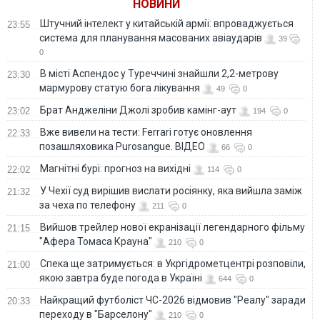
НОВИНИ
Штучний інтелект у китайській армії: впроваджується
23:55
система для планування масованих авіаударів
39
0
В місті Аспендос у Туреччині знайшли 2,2-метрову
23:30
мармурову статую бога лікування
49
0
Брат Анджеліни Джолі зробив камінг-аут
23:02
194
0
Вже вивели на тести: Ferrari готує оновлення
22:33
позашляховика Purosangue. ВІДЕО
66
0
Магнітні бурі: прогноз на вихідні
22:02
114
0
У Чехії суд вирішив вислати росіянку, яка вийшла заміж
21:32
за чеха по телефону
211
0
Вийшов трейлер нової екранізації легендарного фільму
21:15
"Афера Томаса Крауна"
210
0
Спека ще затримується: в Укргідрометцентрі розповіли,
21:00
якою завтра буде погода в Україні
644
0
Найкращий футболіст ЧС-2026 відмовив "Реалу" заради
20:33
переходу в "Барселону"
210
0