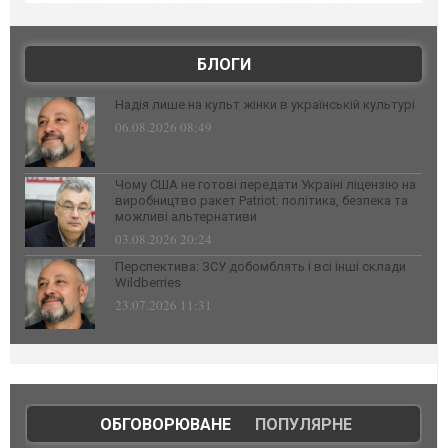
БЛОГИ
Надія лише на культ жінки в українській культурі
06.08.2026 08:49
Чому США не готові передати Україні ліцензію на
виробництво ракет Patriot: політика, безпека та
можливі альтернативи
03.08.2026 20:24
Перспектива: ЗСУ добомблять і всі інші склади
Wildberries
23.07.2026 11:31
ОБГОВОРЮВАНЕ
|
ПОПУЛЯРНЕ