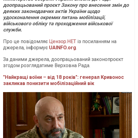
доопрацьований проєкт Закону про внесення змін до
деяких законодавчих актів України щодо
удосконалення окремих питань мобілізації,
військового обліку та проходження військової
служби.
Про це повідомляє
Цензор.НЕТ
із посиланням на
джерела, інформує
UAINFO.org
.
За даними джерела, доопрацьований законопроєкт
згодом розглядатиме Верховна Рада.
"Найкращі воїни – від 18 років": генерал Кривонос
закликав понизити мобілізаційний вік