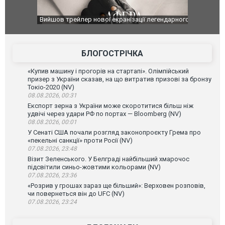
оновлення
Вийшов трейлер нової екранізації легендарного
Зеленський
фільму "Афера Томаса Крауна"
перемовин
БЛОГОСТРІЧКА
«Купив машину і прогорів на стартапі». Олімпійський
призер з України сказав, на що витратив призові за бронзу
Токіо-2020 (NV)
08.08.2026, 00:31
Експорт зерна з України може скоротитися більш ніж
удвічі через удари РФ по портах — Bloomberg (NV)
08.08.2026, 00:01
У Сенаті США почали розгляд законопроєкту Грема про
«пекельні санкції» проти Росії (NV)
07.08.2026, 23:48
Візит Зеленського. У Белграді найбільший хмарочос
підсвітили синьо-жовтими кольорами (NV)
07.08.2026, 23:36
«Розрив у грошах зараз ще більший»: Верховен розповів,
чи повернеться він до UFC (NV)
07.08.2026, 23:24