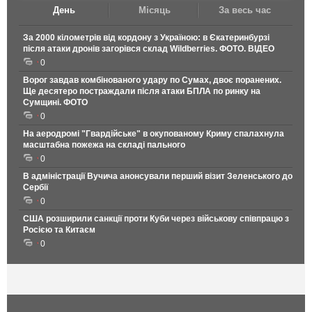
День
Місяць
За весь час
За 2000 кілометрів від кордону з Україною: в Єкатеринбурзі
після атаки дронів загорівся склад Wildberries. ФОТО. ВІДЕО
0
Ворог завдав комбінованого удару по Сумах, двоє поранених.
Ще десятеро постраждали після атаки БПЛА по ринку на
Сумщині. ФОТО
0
На аеродромі "Гвардійське" в окупованому Криму спалахнула
масштабна пожежа на складі пального
0
В адміністрації Вучича анонсували перший візит Зеленського до
Сербії
0
США розширили санкції проти Куби через військову співпрацю з
Росією та Китаєм
0