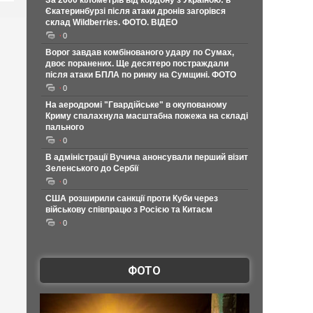
За 2000 кілометрів від кордону з Україною: в
Єкатеринбурзі після атаки дронів загорівся
склад Wildberries. ФОТО. ВІДЕО
0
Ворог завдав комбінованого удару по Сумах,
двоє поранених. Ще десятеро постраждали
після атаки БПЛА по ринку на Сумщині. ФОТО
0
На аеродромі "Гвардійське" в окупованому
Криму спалахнула масштабна пожежа на складі
пального
0
В адміністрації Вучича анонсували перший візит
Зеленського до Сербії
0
США розширили санкції проти Куби через
військову співпрацю з Росією та Китаєм
0
ФОТО