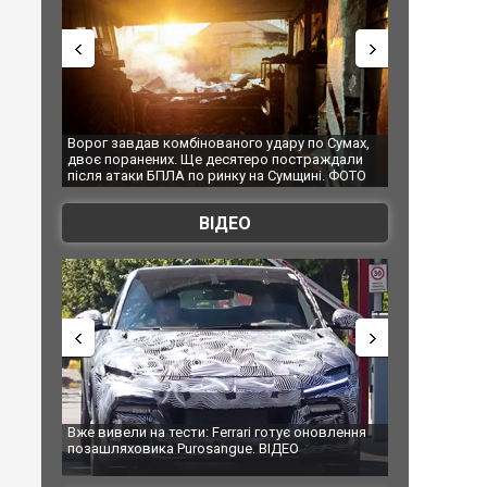
комбінованого удару по Сумах,
За 2000 кілометрів від кордону з Укра
х. Ще десятеро постраждали
Єкатеринбурзі після атаки дронів заго
ПЛА по ринку на Сумщині. ФОТО
склад Wildberries. ФОТО. ВІДЕО
ВІДЕО
тести: Ferrari готує оновлення
Вийшов трейлер нової екранізації ле
а Purosangue. ВІДЕО
фільму "Афера Томаса Крауна"