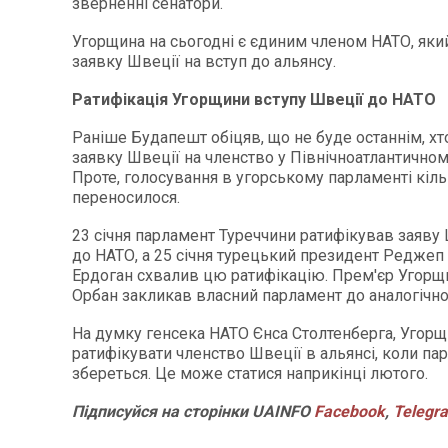
зверненні сенатори.
Угорщина на сьогодні є єдиним членом НАТО, яки
заявку Швеції на вступ до альянсу.
Ратифікація Угорщини вступу Швеції до НАТО
Раніше Будапешт обіцяв, що не буде останнім, хт
заявку Швеції на членство у Північноатлантичном
Проте, голосування в угорському парламенті кіль
переносилося.
23 січня парламент Туреччини ратифікував заяву 
до НАТО, а 25 січня турецький президент Реджеп 
Ердоган схвалив цю ратифікацію. Прем'єр Угорщ
Орбан закликав власний парламент до аналогічно
На думку генсека НАТО Єнса Столтенберга, Угор
ратифікувати членство Швеції в альянсі, коли па
збереться. Це може статися наприкінці лютого.
Підписуйся на сторінки UAINFO
Facebook
,
Telegr