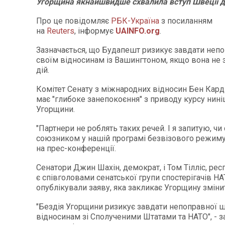
Угорщина якнайшвидше схвалила вступ Швеції 
Про це повідомляє
РБК-Україна
з посиланням
на
Reuters
, інформує
UAINFO.org
.
Зазначається, що Будапешт ризикує завдати неп
своїм відносинам із Вашингтоном, якщо вона не
дій.
Комітет Сенату з міжнародних відносин Бен Кард
має "глибоке занепокоєння" з приводу курсу нин
Угорщини.
"Партнери не роблять таких речей. І я запитую, чи
союзником у нашій програмі безвізового режиму",
на прес-конференції.
Сенатори Джин Шахін, демократ, і Том Тілліс, респ
є співголовами сенатської групи спостерігачів НА
опублікували заяву, яка закликає Угорщину зміни
"Бездія Угорщини ризикує завдати непоправної ш
відносинам зі Сполученими Штатами та НАТО", - з