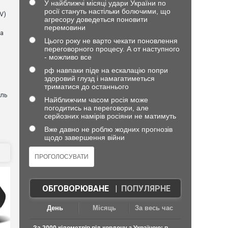
У найближчі місяці удари України по
росії стануть настільки болючими, що
V)
агресору доведеться поновити
перемовини
ла
Цього року не варто чекати поновлення
переговорного процесу. А от наступного
- можливо все
рф навпаки піде на ескалацію попри
здоровий глузд і намагатиметься
триматися до останнього
оль
Найближчим часом росія може
погодитись на переговори, але
серйозних намірів росіяни не матимуть
Вже давно не роблю жодних прогнозів
щодо завершення війни
ОБГОВОРЮВАНЕ
|
ПОПУЛЯРНЕ
День
Місяць
За весь час