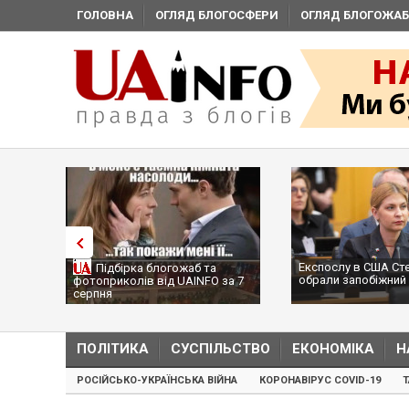
ГОЛОВНА
ОГЛЯД БЛОГОСФЕРИ
ОГЛЯД БЛОГОЖАБ
Експослу в США Ст
Підбірка блогожаб та
обрали запобіжний 
фотоприколів від UAINFO за 7
серпня
ПОЛІТИКА
СУСПІЛЬСТВО
ЕКОНОМІКА
Н
РОСІЙСЬКО-УКРАЇНСЬКА ВІЙНА
КОРОНАВІРУС COVID-19