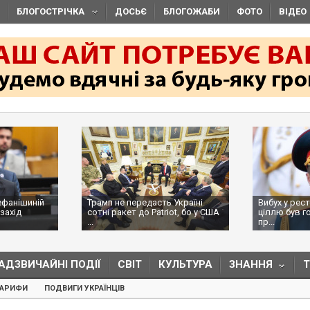
БЛОГОСТРІЧКА
ДОСЬЄ
БЛОГОЖАБИ
ФОТО
ВІДЕО
ефанішиній
Трамп не передасть Україні
Вибух у рес
захід
сотні ракет до Patriot, бо у США
ціллю був г
...
пр...
АДЗВИЧАЙНІ ПОДІЇ
СВІТ
КУЛЬТУРА
ЗНАННЯ
ТАРИФИ
ПОДВИГИ УКРАЇНЦІВ