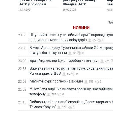
біля штаб-квартири
ратифікував заявку
вир
НАТО у Брюсселі
Швеції в НАТО
зая
до 
11.03.2024
26.02.2024
20.0
Пра
НОВИНИ
Штучний інтелект у китайській армії: впроваджує
23:55
планування масованих авіаударів
65
0
В місті Аспендос у Туреччині знайшли 2,2-метро
23:30
статую бога лікування
72
0
Брат Анджеліни Джолі зробив камінг-аут
23:02
274
Вже вивели на тести: Ferrari готує оновлення по
22:33
Purosangue. ВІДЕО
81
0
Магнітні бурі: прогноз на вихідні
22:02
156
0
У Чехії суд вирішив вислати росіянку, яка вийшла
21:32
телефону
267
0
Вийшов трейлер нової екранізації легендарного
21:15
Томаса Крауна"
370
0