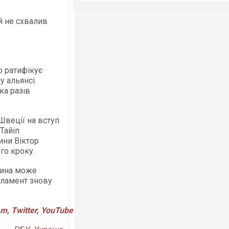
й не схвалив
о ратифікує
у альянсі.
ка разів
Швеції на вступ
Тайіп
ини Віктор
го кроку.
щина може
рламент знову
am
,
Twitter
,
YouTube