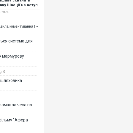
ішила схвалити
вку Швеції на вступ
НАТО
2.2024
вила коментування ! »
ться система для
ву мармурову
0
зашляховика
 заміж за чеха по
 фільму "Афера