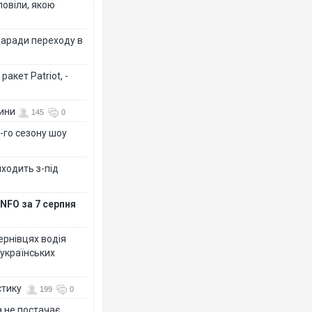
повіли, якою
заради переходу в
акет Patriot, -
вини
145
0
-го сезону шоу
иходить з-під
NFO за 7 серпня
Чернівцях водія
 українських
стику
199
0
 не постачає