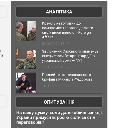
АНАЛІТИКА
Кремль не готовий до
компромісів і прагне досягти
своїх цілей війною, - Foreign
Affairs
03.08.2026 13:02
о
Звільнення Сирського знаменує
та
кінець епохи "старої гвардії" в
українській армії — NYT
23.07.2026 10:32
Повний текст резонансного
брифінга Михайла Федорова
18.07.2026 09:27
ОПИТУВАННЯ
На вашу думку, коли далекобійні санкції
України примусять росію сісти за стіл
переговорів?