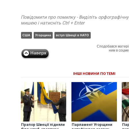
Повідомити про помилку - Виділіть орфографічн
мишею і натисніть Ctrl + Enter
США
Угорщина
вступ Швеції в НАТО
Сподобався матері
ним в соцме
ІНШІ НОВИНИ ПО ТЕМІ
Прапор Швеції підняли
Парламент Угорщини
Пар