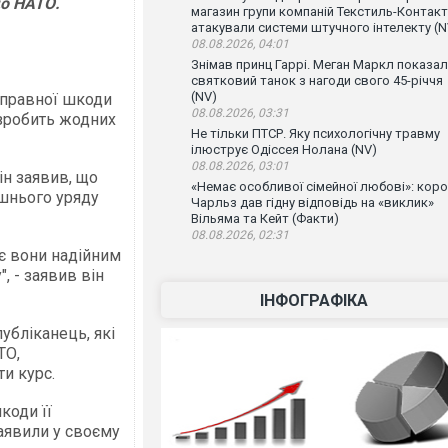
до НАТО.
магазин групи компаній Текстиль-Контакт
атакували системи штучного інтелекту (N
08.08.2026, 04:01
Знімав принц Гаррі. Меган Маркл показа
святковий танок з нагоди свого 45-річчя
(NV)
оправної шкоди
08.08.2026, 03:31
 зробить жодних
Не тільки ПТСР. Яку психологічну травму
ілюструє Одіссея Нолана (NV)
08.08.2026, 03:01
ін заявив, що
«Немає особливої сімейної любові»: кор
ішнього уряду
Чарльз дав гідну відповідь на «виклик»
Вільяма та Кейт (Факти)
08.08.2026, 02:31
 є вони надійним
 - заявив він
ІНФОГРАФІКА
убліканець, які
ТО,
ти курс.
коди її
аявили у своєму