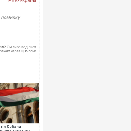
РБК-Україна
у помилку
Ворог завдав 
двоє поранени
ал? Сміливо поділися
після атаки Б
режах через ці кнопки
Вже вивели на 
позашляховик
тія Орбана