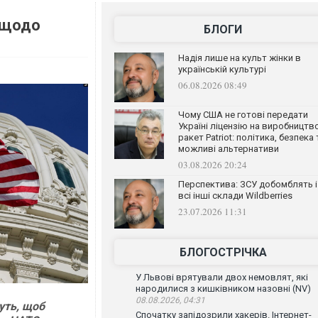
 щодо
БЛОГИ
Надія лише на культ жінки в
українській культурі
06.08.2026 08:49
Чому США не готові передати
Україні ліцензію на виробництв
ракет Patriot: політика, безпека 
можливі альтернативи
03.08.2026 20:24
Перспектива: ЗСУ добомблять і
всі інші склади Wildberries
23.07.2026 11:31
БЛОГОСТРІЧКА
У Львові врятували двох немовлят, які
народилися з кишківником назовні (NV)
08.08.2026, 04:31
уть, щоб
Спочатку запідозрили хакерів. Інтернет-