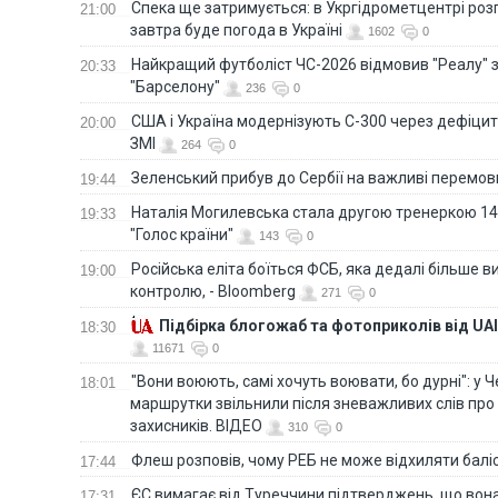
Спека ще затримується: в Укргідрометцентрі роз
21:00
завтра буде погода в Україні
1602
0
Найкращий футболіст ЧС-2026 відмовив "Реалу" 
20:33
"Барселону"
236
0
США і Україна модернізують С-300 через дефіцит р
20:00
ЗМІ
264
0
Зеленський прибув до Сербії на важливі перемо
19:44
Наталія Могилевська стала другою тренеркою 14
19:33
"Голос країни"
143
0
Російська еліта боїться ФСБ, яка дедалі більше в
19:00
контролю, - Bloomberg
271
0
Підбірка блогожаб та фотоприколів від UAI
18:30
11671
0
"Вони воюють, самі хочуть воювати, бо дурні": у 
18:01
маршрутки звільнили після зневажливих слів про
захисників. ВІДЕО
310
0
Флеш розповів, чому РЕБ не може відхиляти балі
17:44
ЄС вимагає від Туреччини підтверджень, що вона
17:31