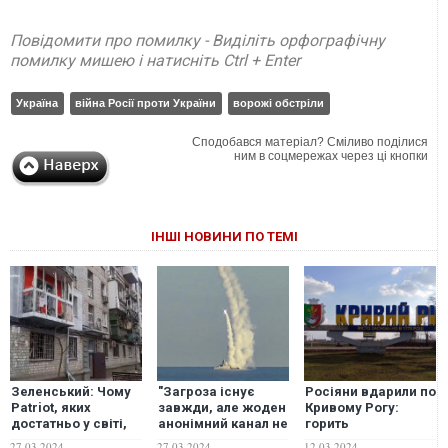
Повідомити про помилку - Виділіть орфографічну
помилку мишею і натисніть Ctrl + Enter
Україна
війна Росії проти України
ворожі обстріли
Сподобався матеріал? Сміливо поділися
ним в соцмережах через ці кнопки
ІНШІ НОВИНИ ПО ТЕМІ
Зеленський: Чому
"Загроза існує
Росіяни вдарили по
Patriot, яких
завжди, але жоден
Кривому Рогу:
достатньо у світі,
анонімний канал не
горить
не захищають небо
знає кількість
багатоповерхівка
27.03.2024
27.03.2024
12.03.2024