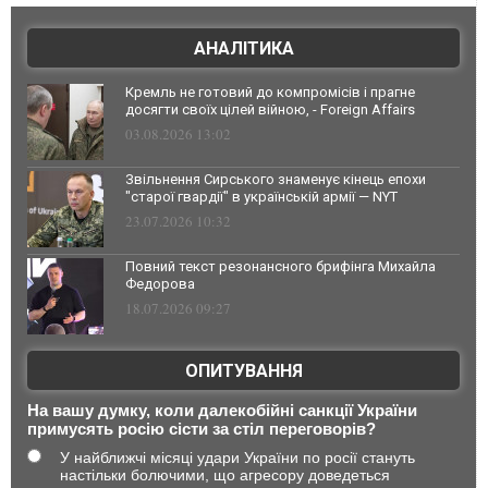
АНАЛІТИКА
Кремль не готовий до компромісів і прагне
досягти своїх цілей війною, - Foreign Affairs
03.08.2026 13:02
Звільнення Сирського знаменує кінець епохи
"старої гвардії" в українській армії — NYT
23.07.2026 10:32
Повний текст резонансного брифінга Михайла
Федорова
18.07.2026 09:27
ОПИТУВАННЯ
На вашу думку, коли далекобійні санкції України
примусять росію сісти за стіл переговорів?
У найближчі місяці удари України по росії стануть
настільки болючими, що агресору доведеться