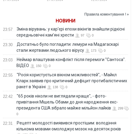
Харкова?
ракет": В ЦПД
зробили заяву
стосовно
Правила коментування ! »
запланованого
НОВИНИ
обстрілу України
Зміна вірувань: у кар'єрі епохи вікінгів знайшли рідкісні
23:57
середньовічні кам’яні хрести
97
0
Достатньо було погладити: лемури на Мадагаскарі
23:30
стали жертвами людського вірусу
173
0
Неймар влаштував конфлікт після перемоги "Сантоса".
23:03
ВІДЕО
150
0
"Росія користується вікном можливостей", - Майкл
22:55
Кларк заявив про критичний дефіцит протибалістичних
ракет в Україні
138
0
"65 років ніколи не виглядали краще", - фото-
22:42
привітання Мішель Обами до дня народження екс-
президента США зібрало майже мільйон лайків
299
0
Рецепт молодості виявився простішим: володіння
22:31
кількома мовами омолоджує мозок на десяток років