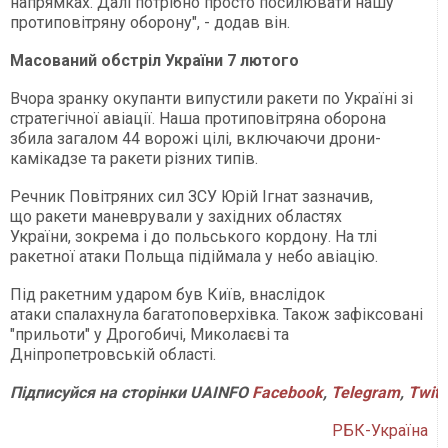
напрямках. Далі потрібно просто посилювати нашу
протиповітряну оборону", - додав він.
Масований обстріл України 7 лютого
Вчора зранку окупанти випустили ракети по Україні зі
стратегічної авіації. Наша протиповітряна оборона
збила загалом 44 ворожі цілі, включаючи дрони-
камікадзе та ракети різних типів.
Речник Повітряних сил ЗСУ Юрій Ігнат зазначив,
що ракети маневрували у західних областях
України, зокрема і до польського кордону. На тлі
ракетної атаки Польща підіймала у небо авіацію.
Під ракетним ударом був Київ, внаслідок
атаки спалахнула багатоповерхівка. Також зафіксовані
"прильоти" у Дрогобичі, Миколаєві та
Дніпропетровській області.
Підписуйся на сторінки UAINFO
Facebook
,
Telegram
,
Twitt
РБК-Україна