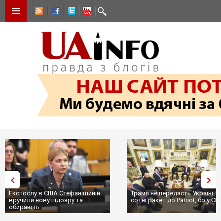
Експослу в США Стефанішиній
Трамп не передасть Україні
вручили нову підозру та
сотні ракет до Patriot, бо у С
обирають...
...