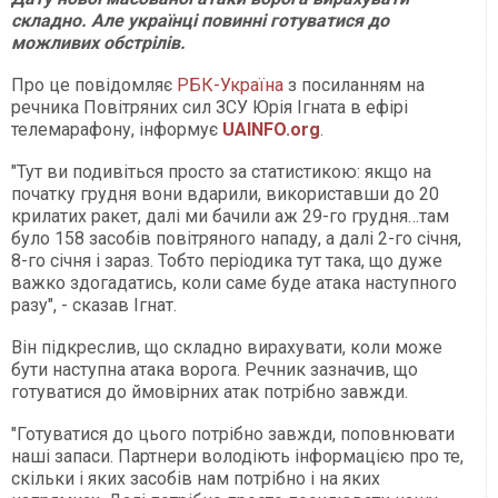
складно. Але українці повинні готуватися до
можливих обстрілів.
Про це повідомляє
РБК-Україна
з посиланням на
речника Повітряних сил ЗСУ Юрія Ігната в ефірі
телемарафону, інформує
UAINFO.org
.
"Тут ви подивіться просто за статистикою: якщо на
початку грудня вони вдарили, використавши до 20
крилатих ракет, далі ми бачили аж 29-го грудня…там
було 158 засобів повітряного нападу, а далі 2-го січня,
8-го січня і зараз. Тобто періодика тут така, що дуже
важко здогадатись, коли саме буде атака наступного
разу", - сказав Ігнат.
Він підкреслив, що складно вирахувати, коли може
бути наступна атака ворога. Речник зазначив, що
готуватися до ймовірних атак потрібно завжди.
"Готуватися до цього потрібно завжди, поповнювати
наші запаси. Партнери володіють інформацією про те,
скільки і яких засобів нам потрібно і на яких