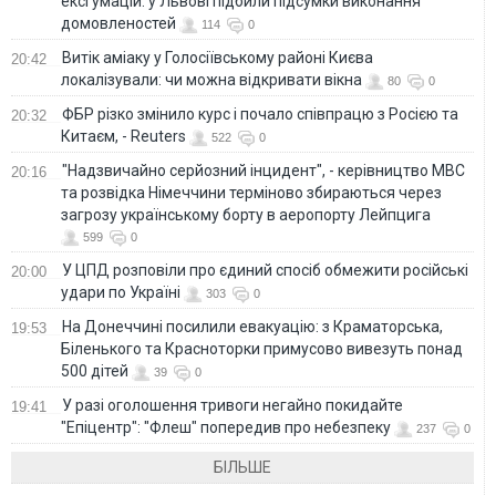
ексгумацій: у Львові підбили підсумки виконання
домовленостей
114
0
Витік аміаку у Голосіївському районі Києва
20:42
локалізували: чи можна відкривати вікна
80
0
ФБР різко змінило курс і почало співпрацю з Росією та
20:32
Китаєм, - Reuters
522
0
"Надзвичайно серйозний інцидент", - керівництво МВС
20:16
та розвідка Німеччини терміново збираються через
загрозу українському борту в аеропорту Лейпцига
599
0
У ЦПД розповіли про єдиний спосіб обмежити російські
20:00
удари по Україні
303
0
На Донеччині посилили евакуацію: з Краматорська,
19:53
Біленького та Красноторки примусово вивезуть понад
500 дітей
39
0
У разі оголошення тривоги негайно покидайте
19:41
"Епіцентр": "Флеш" попередив про небезпеку
237
0
БІЛЬШЕ