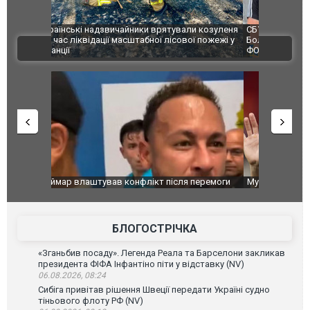
и козуленя
СБУ за сприяння Нацполіції та правоохоронців
Росіяни ат
ї пожежі у
Болгарії затримала міжнародного наркобарона.
одна людин
ВІДЕО
ФОТО
перемоги
Мудрик провів перший матч за "Челсі" після
Українські
допінгової дискваліфікації. ВІДЕО
під час лік
Франції
БЛОГОСТРІЧКА
«Зганьбив посаду». Легенда Реала та Барселони закликав
президента ФІФА Інфантіно піти у відставку (NV)
06.08.2026, 08:24
Сибіга привітав рішення Швеції передати Україні судно
тіньового флоту РФ (NV)