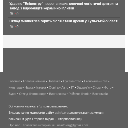
Удар по "Епіцентру": ворог знищив ключові логістичні центри та
завод з виробництв керамічної плитки
0
Склад Wildberries горить після атаки дронів у Тульській області
0
Головна
•
Головні новини
•
Політика
•
Суспільство
•
Економіка
беспроводной
•
Світ
•
Культура
•
Наука
•
Історія
•
Освіта
•
Авто
•
IT
•
Здоров'я
интернет
•
Спорт
•
Фото
•
Відео
•
Огляд блогосфери
•
Блоголента
•
Рейтинг блогів
киев
•
Блогожаби
и
Всі новини належать їх правовласникам.
область
Використання матеріалів сайту
uainfo.org
дозволяється за умови
wimax
посилання (для інтернет-видань - гіперпосилання).
интернет
Про нас
.
Контактна інформація
.
uainfo.org@gmail.com
в