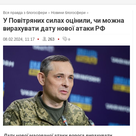
Вся правда з блогосфери
»
Новини блогосфери
»
У Повітряних силах оцінили, чи можна
вирахувати дату нової атаки РФ
•
•
08.02.2024, 11:17
263
0
Дату нової масованої атаки ворога вирахувати