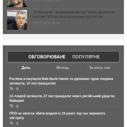
23.07.2026 11:31
“Нова кров” чи вимушений хід? Чому Драпатий
очолив ЗСУ на піку суспільних протестів
22.07.2026 20:36
ОБГОВОРЮВАНЕ
|
ПОПУЛЯРНЕ
День
Місяць
За весь час
Росіяни атакували Київ балістикою та дронами: одна людина
загинула, 15 постраждалих
0
14 людей загинули, 27 постраждали через російський удар по
Київщині
0
ППО не змогла збити жодної із 28 ракет під час ворожого
обстрілу
0