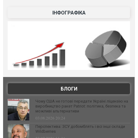
ІНФОГРАФІКА
БЛОГИ
Чому США не готові передати Україні ліцензію на
виробництво ракет Patriot: політика, безпека та
можливі альтернативи
03.08.2026 20:24
Перспектива: ЗСУ добомблять і всі інші склади
Wildberries