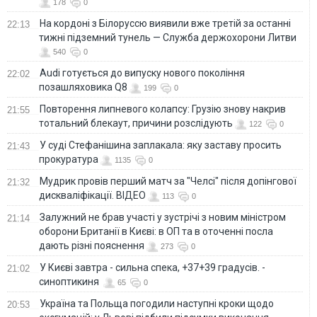
178
0
На кордоні з Білоруссю виявили вже третій за останні
22:13
тижні підземний тунель — Служба держохорони Литви
540
0
Audi готується до випуску нового покоління
22:02
позашляховика Q8
199
0
Повторення липневого колапсу: Грузію знову накрив
21:55
тотальний блекаут, причини розслідують
122
0
У суді Стефанішина заплакала: яку заставу просить
21:43
прокуратура
1135
0
Мудрик провів перший матч за "Челсі" після допінгової
21:32
дискваліфікації. ВІДЕО
113
0
Залужний не брав участі у зустрічі з новим міністром
21:14
оборони Британії в Києві: в ОП та в оточенні посла
дають різні пояснення
273
0
У Києві завтра - сильна спека, +37+39 градусів. -
21:02
синоптикиня
65
0
Україна та Польща погодили наступні кроки щодо
20:53