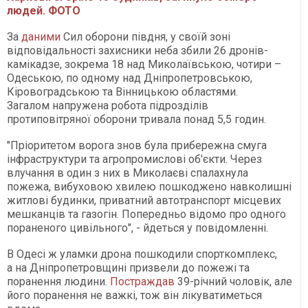
людей. ФОТО
За
даними
Сил оборони півдня, у своїй зоні
відповідальності захисники неба збили 26 дронів-
камікадзе, зокрема 18 над Миколаївською, чотири –
Одеською, по одному над Дніпропетровською,
Кіровоградською та Вінницькою областями.
Загалом напружена робота підрозділів
протиповітряної оборони тривала понад 5,5 годин.
"Пріоритетом ворога знов була прибережна смуга
інфраструктури та агропромислові об'єкти. Через
влучання в один з них в Миколаєві спалахнула
пожежа, вибуховою хвилею пошкоджено навколишні
житлові будинки, приватний автотранспорт місцевих
мешканців та газогін. Попередньо відомо про одного
пораненого цивільного", - йдеться у повідомленні.
В Одесі ж уламки дрона пошкодили спорткомплекс,
а на Дніпропетровщині призвели до пожежі та
поранення людини.
Постраждав
39-річний чоловік, але
його поранення не важкі, тож він лікуватиметься