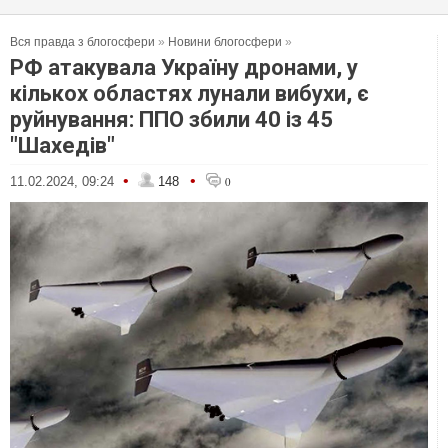
Вся правда з блогосфери
»
Новини блогосфери
»
РФ атакувала Україну дронами, у
кількох областях лунали вибухи, є
руйнування: ППО збили 40 із 45
"Шахедів"
•
•
11.02.2024, 09:24
148
0