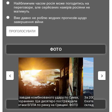
Найближчим часом росія може погодитись на
переговори, але серйозних намірів росіяни не
матимуть
Вже давно не роблю жодних прогнозів щодо
завершення війни
ФОТО
по Сумах,
За 2000 кілометрів від кордону з Україною: в
"Мої іграш
траждали
Єкатеринбурзі після атаки дронів загорівся
суперкарів
ВІДЕО
ині. ФОТО
склад Wildberries. ФОТО. ВІДЕО