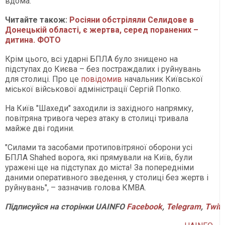
вдома.
Читайте також:
Росіяни обстріляли Селидове в
Донецькій області, є жертва, серед поранених –
дитина. ФОТО
Крім цього, всі ударні БПЛА було знищено на
підступах до Києва – без постраждалих і руйнувань
для столиці. Про це
повідомив
начальник Київської
міської військової адміністрації Сергій Попко.
На Київ "Шахеди" заходили із західного напрямку,
повітряна тривога через атаку в столиці тривала
майже дві години.
"Силами та засобами протиповітряної оборони усі
БПЛА Shahed ворога, які прямували на Київ, були
уражені ще на підступах до міста! За попередніми
даними оперативного зведення, у столиці без жертв і
руйнувань", – зазначив голова КМВА.
Підписуйся на сторінки UAINFO
Facebook
,
Telegram
,
Twitt