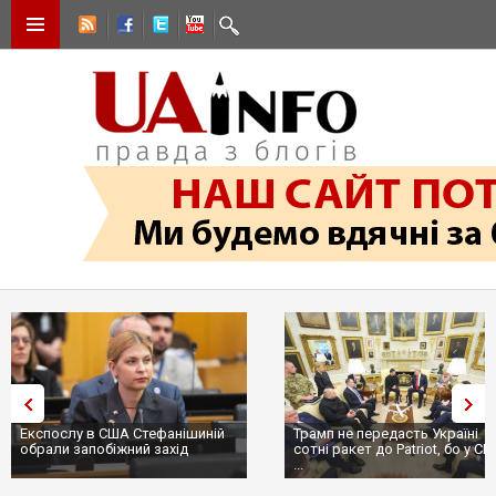
Експослу в США Стефанішиній
Трамп не передасть Україні
обрали запобіжний захід
сотні ракет до Patriot, бо у С
...