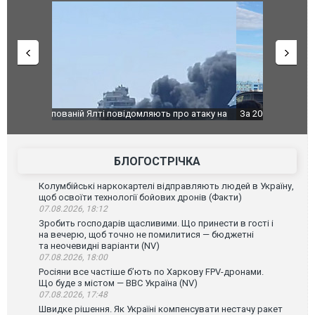
о атаку на
За 2000 кілометрів від кордону з Україною: в
В Таїланді 
го диму.
Єкатеринбурзі після атаки дронів загорівся
блискавки 
склад Wildberries. ФОТО. ВІДЕО
постражда
БЛОГОСТРІЧКА
Колумбійські наркокартелі відправляють людей в Україну,
щоб освоїти технології бойових дронів (Факти)
07.08.2026, 18:12
Зробить господарів щасливими. Що принести в гості і
на вечерю, щоб точно не помилитися — бюджетні
та неочевидні варіанти (NV)
07.08.2026, 18:00
Росіяни все частіше бʼють по Харкову FPV-дронами.
Що буде з містом — ВВС Україна (NV)
07.08.2026, 17:48
Швидке рішення. Як Україні компенсувати нестачу ракет