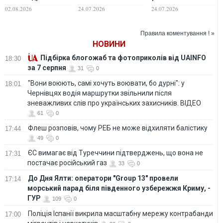
чотирьох
днями потрібно
"Шахедів" для атак
02.08.2026
24.07.2026
24.07.2026
напрямків: є
максимально
на Україну -
влучання та
реагувати на
Плетенчук
падіння уламків
тривоги — Ігнат
Правила коментування ! »
НОВИНИ
Підбірка блогожаб та фотоприколів від UAINFO
18:30
за 7 серпня
31
0
"Вони воюють, самі хочуть воювати, бо дурні": у
18:01
Чернівцях водія маршрутки звільнили після
зневажливих слів про українських захисників. ВІДЕО
61
0
Флеш розповів, чому РЕБ не може відхиляти балістику
17:44
49
0
ЄС вимагає від Туреччини підтверджень, що вона не
17:31
постачає російський газ
33
0
До Дня Ялти: оператори "Group 13" провели
17:14
морський парад біля південного узбережжя Криму, -
ГУР
109
0
Поліція Іспанії викрила масштабну мережу контрабанди
17:00