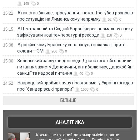
145
0
Атак стає більше, просування - нема: Трегубов розповів
15:21
про ситуацію на Лиманському напрямку
52
0
У Центральній та Східній Європі через аномальну спеку
15:15
зафіксували нові температурні рекорди
116
0
У російському Брянську спалахнула пожежа, горять
15:08
склади — ЗМІ
206
0
Зеленський заслухав доповідь Драпатого: обговорили
15:00
питання захисту Донеччини, антибалістику, далекобійні
санкції та кадрові питання
40
0
Навроцький зробив заяву про допомогу Україні і згадав
14:52
про "бандерівські прапори"
1538
0
БІЛЬШЕ
АНАЛІТИКА
Кремль не готовий до компромісів і прагне
досягти своїх цілей війною, - Foreign Affairs