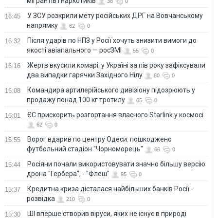
мігрантів і наркотиків
38
0
У ЗСУ розкрили мету російських ДРГ на Вовчанському
16:45
напрямку
62
0
Після ударів по НПЗ у Росії хочуть знизити вимоги до
16:32
якості авіапального — росЗМІ
55
0
Жертв вкусили комарі: у Україні за пів року зафіксували
16:16
два випадки гарячки Західного Нілу
80
0
Командира артилерійського дивізіону підозрюють у
16:08
продажу понад 100 кг тротилу
65
0
ЄС прискорить розгортання власного Starlink у космосі
16:01
62
0
Ворог вдарив по центру Одеси: пошкоджено
15:55
футбольний стадіон "Чорноморець"
66
0
Росіяни почали використовувати значно більшу версію
15:44
дрона "Гербера", - "Флеш"
95
0
Кредитна криза дісталася найбільших банків Росії -
15:37
розвідка
210
0
ШІ вперше створив віруси, яких не існує в природі
15:30