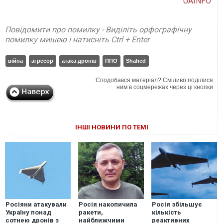
UAINFO
Повідомити про помилку - Виділіть орфографічну
помилку мишею і натисніть Ctrl + Enter
війна
агресор
атака дронів
ППО
Shahed
Сподобався матеріал? Сміливо поділися
ним в соцмережах через ці кнопки
ІНШІ НОВИНИ ПО ТЕМІ
Росіяни атакували
Росія накопичила
Росія збільшує
Україну понад
ракети,
кількість
сотнею дронів з
найближчими
реактивних