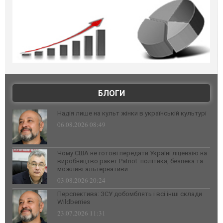
БЛОГИ
Надія лише на культ жінки в українській культурі
06.08.2026 08:49
Чому США не готові передати Україні ліцензію на
виробництво ракет Patriot: політика, безпека та
можливі альтернативи
03.08.2026 20:24
Перспектива: ЗСУ добомблять і всі інші склади
Wildberries
23.07.2026 11:31