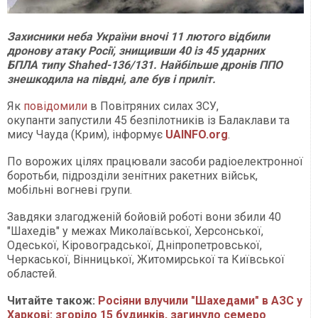
Захисники неба України вночі 11 лютого відбили
дронову атаку Росії, знищивши 40 із 45 ударних
БПЛА типу Shahed-136/131. Найбільше дронів ППО
знешкодила на півдні, але був і приліт.
Як
повідомили
в Повітряних силах ЗСУ,
окупанти запустили 45 безпілотників із Балаклави та
мису Чауда (Крим), інформує
UAINFO.org
.
По ворожих цілях працювали засоби радіоелектронної
боротьби, підрозділи зенітних ракетних військ,
мобільні вогневі групи.
Завдяки злагодженій бойовій роботі вони збили 40
"Шахедів" у межах Миколаївської, Херсонської,
Одеської, Кіровоградської, Дніпропетровської,
Черкаської, Вінницької, Житомирської та Київської
областей.
Читайте також:
Росіяни влучили "Шахедами" в АЗС у
Харкові: згоріло 15 будинків, загинуло семеро