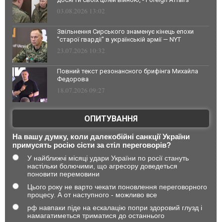
03.08.2026 13:02
Звільнення Сирського знаменує кінець епохи
"старої гвардії" в українській армії — NYT
23.07.2026 10:32
Повний текст резонансного брифінга Михайла
Федорова
18.07.2026 09:27
ОПИТУВАННЯ
На вашу думку, коли далекобійні санкції України
примусять росію сісти за стіл переговорів?
У найближчі місяці удари України по росії стануть
настільки болючими, що агресору доведеться
поновити перемовини
Цього року не варто чекати поновлення переговорного
процесу. А от наступного - можливо все
рф навпаки піде на ескалацію попри здоровий глузд і
намагатиметься триматися до останнього