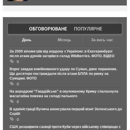
ОБГОВОРЮВАНЕ
|
ПОПУЛЯРНЕ
День
Місяць
За весь час
За 2000 кілометрів від кордону з Україною: в Єкатеринбурзі
після атаки дронів загорівся склад Wildberries. ФОТО. ВІДЕО
0
Ворог завдав комбінованого удару по Сумах, двоє поранених.
Ще десятеро постраждали після атаки БПЛА по ринку на
Сумщині. ФОТО
0
На аеродромі "Гвардійське" в окупованому Криму спалахнула
масштабна пожежа на складі пального
0
В адміністрації Вучича анонсували перший візит Зеленського до
Сербії
0
США розширили санкції проти Куби через військову співпрацю з