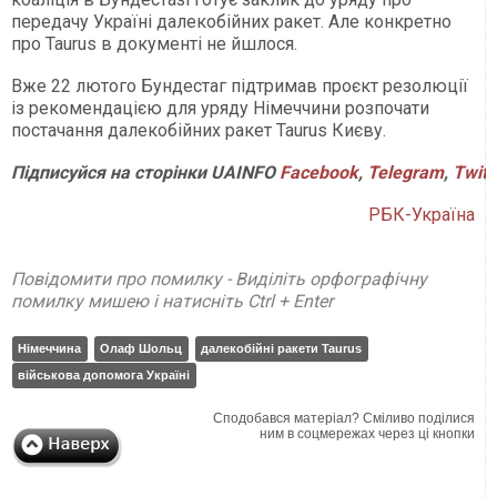
передачу Україні далекобійних ракет. Але конкретно
про Taurus в документі не йшлося.
Вже 22 лютого Бундестаг підтримав проєкт резолюції
із рекомендацією для уряду Німеччини розпочати
постачання далекобійних ракет Taurus Києву.
Підписуйся на сторінки UAINFO
Facebook
,
Telegram
,
Twitt
РБК-Україна
Повідомити про помилку - Виділіть орфографічну
помилку мишею і натисніть Ctrl + Enter
Німеччина
Олаф Шольц
далекобійні ракети Taurus
військова допомога Україні
Сподобався матеріал? Сміливо поділися
ним в соцмережах через ці кнопки