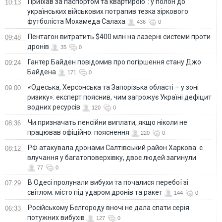
Приїхав за паспортом та квартирою": у полон до
10:13
українських військових потрапив тезка зіркового
футболіста Мохамеда Салаха
436
0
Пентагон витратить $400 млн на лазерні системи проти
09:48
дронів
35
0
Гантер Байден повідомив про погіршення стану Джо
09:24
Байдена
171
0
«Одеська, Херсонська та Запорізька області – у зоні
09:00
ризику»: експерт пояснив, чим загрожує Україні дефіцит
водних ресурсів
120
0
Чи призначать пенсійни виплати, якщо ніколи не
08:36
працював офіційно: пояснення
220
0
РФ атакувала дронами Салтівський район Харкова: є
08:12
влучання у багатоповерхівку, двоє людей загинули
77
0
В Одесі пролунали вибухи та почалися перебої зі
07:29
світлом: місто під ударом дронів та ракет
144
0
Російському Бєлгороду вночі не дала спати серія
06:33
потужних вибухів
127
0