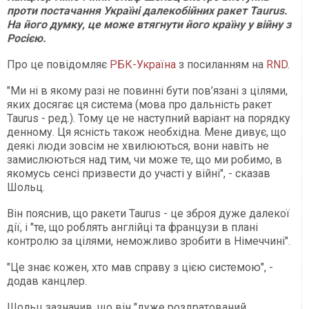
проти постачання Україні далекобійних ракет Taurus.
На його думку, це може втягнути його країну у війну з
Росією.
Про це повідомляє
РБК-Україна
з посиланням на
RND
.
"Ми ні в якому разі не повинні бути пов’язані з цілями,
яких досягає ця система (мова про дальність ракет
Taurus - ред.). Тому це не наступний варіант на порядку
денному. Ця ясність також необхідна. Мене дивує, що
деякі люди зовсім не хвилюються, вони навіть не
замислюються над тим, чи може те, що ми робимо, в
якомусь сенсі призвести до участі у війні", - сказав
Шольц.
Він пояснив, що ракети Taurus - це зброя дуже далекої
дії, і "те, що роблять англійці та французи в плані
контролю за цілями, неможливо зробити в Німеччині".
"Це знає кожен, хто мав справу з цією системою", -
додав канцлер.
Шольц зазначив, що він "дуже роздратований