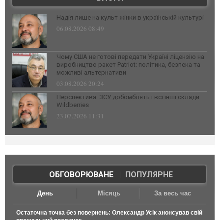
Надія лише на культ жінки в українській культурі
06.08.2026 08:49
Чому США не готові передати Україні ліцензію на
виробництво ракет Patriot: політика, безпека та
можливі альтернативи
03.08.2026 20:24
Перспектива: ЗСУ добомблять і всі інші склади
Wildberries
23.07.2026 11:31
ОБГОВОРЮВАНЕ
|
ПОПУЛЯРНЕ
День
Місяць
За весь час
Остаточна точка без повернень: Олександр Усік анонсував свій