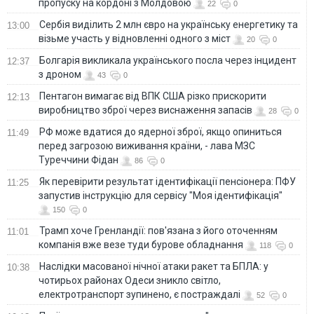
пропуску на кордоні з Молдовою
22
0
Сербія виділить 2 млн євро на українську енергетику та
13:00
візьме участь у відновленні одного з міст
20
0
Болгарія викликала українського посла через інцидент
12:37
з дроном
43
0
Пентагон вимагає від ВПК США різко прискорити
12:13
виробництво зброї через виснаження запасів
28
0
РФ може вдатися до ядерної зброї, якщо опиниться
11:49
перед загрозою виживання країни, - лава МЗС
Туреччини Фідан
86
0
Як перевірити результат ідентифікації пенсіонера: ПФУ
11:25
запустив інструкцію для сервісу "Моя ідентифікація"
150
0
Трамп хоче Гренландії: пов'язана з його оточенням
11:01
компанія вже везе туди бурове обладнання
118
0
Наслідки масованої нічної атаки ракет та БПЛА: у
10:38
чотирьох районах Одеси зникло світло,
електротранспорт зупинено, є постраждалі
52
0