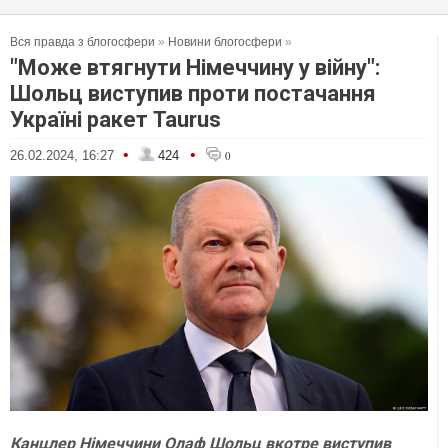
Вся правда з блогосфери
»
Новини блогосфери
»
"Може втягнути Німеччину у війну":
Шольц виступив проти постачання
Україні ракет Taurus
•
•
26.02.2024, 16:27
424
0
Канцлер Німеччини Олаф Шольц вкотре виступив