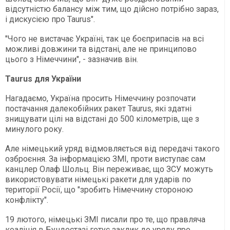
відсутністю балансу між тим, що дійсно потрібно зараз,
і дискусією про Taurus".
"Чого не вистачає Україні, так це боєприпасів на всі
можливі довжини та відстані, але не принципово
цього з Німеччини", - зазначив він.
Taurus для України
Нагадаємо, Україна просить Німеччину розпочати
постачання далекобійних ракет Taurus, які здатні
знищувати цілі на відстані до 500 кілометрів, ще з
минулого року.
Але німецький уряд відмовляється від передачі такого
озброєння. За інформацією ЗМІ, проти виступає сам
канцлер Олаф Шольц. Він переживає, що ЗСУ можуть
використовувати німецькі ракети для ударів по
території Росії, що "зробить Німеччину стороною
конфлікту".
19 лютого, німецькі ЗМІ писали про те, що правляча
коаліція в Бундестазі готує заклик до уряду про