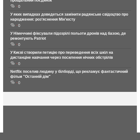
прощальний поєдинок
0
У яких випадках доведеться замінити радянське свідоцтво про
народження: роз'яснення Мін'юсту
0
У Німеччині фіксували підозрілі польоти дронів над базою, де
ремонтують Patriot
0
У Києві створили петицію про переведення всіх шкіл на
дистанціне навчання через посилення нічних обстрілів
0
Netflix поселив людину у білборді, що рекламує фантастичний
фільм "Останній дім"
0