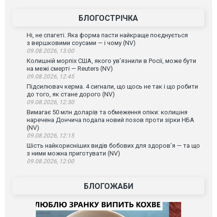
БЛОГОСТРІЧКА
Ні, не спагеті. Яка форма пасти найкраще поєднується
з вершковими соусами — і чому (NV)
09.08.2026, 13:00
Колишній морпіх США, якого ув’язнили в Росії, може бути
на межі смерті — Reuters (NV)
09.08.2026, 12:45
Підсилювач керма. 4 сигнали, що щось не так і що робити
до того, як стане дорого (NV)
09.08.2026, 12:30
Вимагає 50 млн доларів та обмеження опіки: колишня
наречена Дончича подала новий позов проти зірки НБА
(NV)
09.08.2026, 12:15
Шість найкорисніших видів бобових для здоров’я — та що
з ними можна приготувати (NV)
09.08.2026, 12:00
БЛОГОЖАБИ