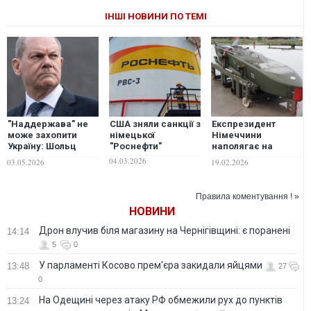
ІНШІ НОВИНИ ПО ТЕМІ
"Наддержава" не
США зняли санкції з
Експрезидент
може захопити
німецької
Німеччини
Україну: Шольц
"Роснефти"
наполягає на
оцінив
передачі Україні
04.03.2026
03.05.2026
19.02.2026
"досягнення" Росії
ракет Taurus
у війні
Правила коментування ! »
НОВИНИ
Дрон влучив біля магазину на Чернігівщині: є поранені
14:14
5
0
У парламенті Косово прем'єра закидали яйцями
13:48
27
0
На Одещині через атаку РФ обмежили рух до пунктів
13:24