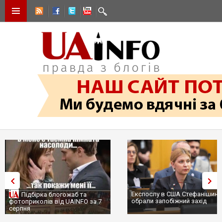
Експослу в США Стефанішині
Підбірка блогожаб та
обрали запобіжний захід
фотоприколів від UAINFO за 7
серпня