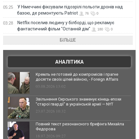
У Німеччині фіксували підозрілі польоти дронів над
05:25
базою, де ремонтують Patriot
76
0
Netflix поселив людину у білборді, що рекламує
03:28
фантастичний фільм "Останній дім"
180
0
БІЛЬШЕ
АНАЛІТИКА
Кремль не готовий до компромісів і прагне
досягти своїх цілей війною, - Foreign Affairs
03.08.2026 13:02
Звільнення Сирського знаменує кінець епохи
"старої гвардії" в українській армії — NYT
23.07.2026 10:32
Повний текст резонансного брифінга Михайла
Федорова
18.07.2026 09:27