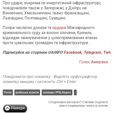
Про удари, зокрема по енергетичній інфраструктурі,
повідомляли також у Запоріжжі, у Дніпрі, на
Вінниччині, Хмельниччині, Івано-Франківщині,
Львівщині, Полтавщині, Сумщині.
Попри численні докази та
ордери
Міжнародного
кримінального суду за воєнні злочини, Кремль
відкидає звинувачення у цілеспрямованих атаках
проти цивільних громадян та інфраструктури.
Підписуйся на сторінки UAINFO
Facebook
,
Telegram
,
Twitt
Голос Америки
Повідомити про помилку - Виділіть орфографічну
помилку мишею і натисніть Ctrl + Enter
Росія
роійська агресія
патріарх РПЦ Кирил
Сподобався матеріал? Сміливо поділися
ним в соцмережах через ці кнопки