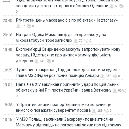
21:17
повідомив деталі повторного обстрілу Одещини
68
0
РФ третій день масовано б'є по об'єктах «Нафтогазу»
20:40
97
0
На трасі Одеса Миколаїв фургон врізався у два
20:16
мікроавтобуси, троє загиблих
79
0
Експрем'єрці Свириденко можуть запропонувати нову
19:49
посаду, і йдеться не про дипломатичну діяльність -
джерело
141
0
Туреччина закриває Дарданелли для частини суден:
19:25
глава МЗС Фідан роз'яснив позицію Анкари
237
0
Папа Лев XIV закликав припинити удари по цивільних
19:01
об'єктах у війні РФ проти України - заява Ватикану
66
0
У Приштині зняли прапор України: мер пояснив це
18:38
вимогою поважати суверенітет Косова
186
0
У МЗС Польщі закликали Захарову «подивитися на
18:15
Москву» у відповідь на погрозливі заяви про підтримку