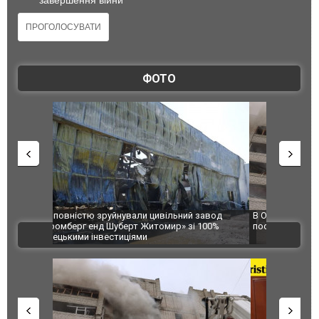
ФОТО
 завод
В Одесі та Харкові різко зросла кількість
Ворог завд
 100%
постраждалих від обстрілу РФ
двоє пора
ВІДЕО
після атак