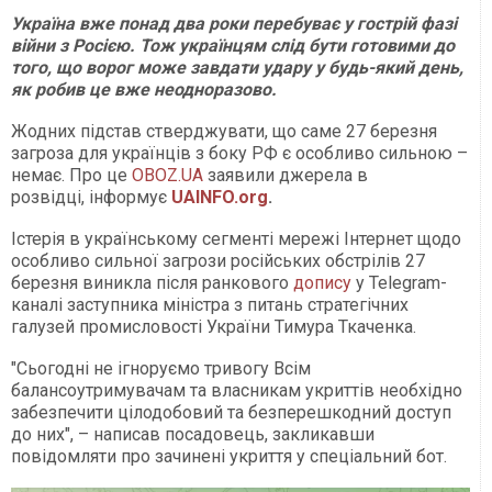
Україна вже понад два роки перебуває у гострій фазі
війни з Росією. Тож українцям слід бути готовими до
того, що ворог може завдати удару у будь-який день,
як робив це вже неодноразово.
Жодних підстав стверджувати, що саме 27 березня
загроза для українців з боку РФ є особливо сильною –
немає. Про це
OBOZ.UA
заявили джерела в
розвідці, інформує
UAINFO.org
.
Істерія в українському сегменті мережі Інтернет щодо
особливо сильної загрози російських обстрілів 27
березня виникла після ранкового
допису
у Telegram-
каналі заступника міністра з питань стратегічних
галузей промисловості України Тимура Ткаченка.
"Сьогодні не ігноруємо тривогу Всім
балансоутримувачам та власникам укриттів необхідно
забезпечити цілодобовий та безперешкодний доступ
до них", – написав посадовець, закликавши
повідомляти про зачинені укриття у спеціальний бот.