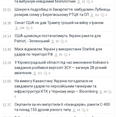
та вибухнув невідомий безпілотник
19
0
Шокуючі подробиці із Закарпаття: омбудсмен Лубінець
15:01
розкрив схему у Берегівському РТЦК та СП
111
0
Сенат США не дав Трампу грошей на війну з Іраном
14:38
106
0
США щомісяця постачатимуть Україні ракети для
14:14
Patriot, - Зеленський
93
0
Маск відмовляє Україні у використанні Starlink для
13:48
ударів по території РФ
99
0
У Кіровоградській області під час виконання бойового
13:24
завдання розбився вертоліт ЗСУ — загинув 28-річний
авіатехнік
112
0
На вимогу Казахстану Україна погодилася не
13:00
завдавати ударів по неросійським танкерам та
інфраструктурі КТК у Чорному морі — Bloomberg
66
0
Окупанти за ніч випустили 6 «Іскандерів», ракети С-400
12:37
та понад 150 дронів різного типу
54
0