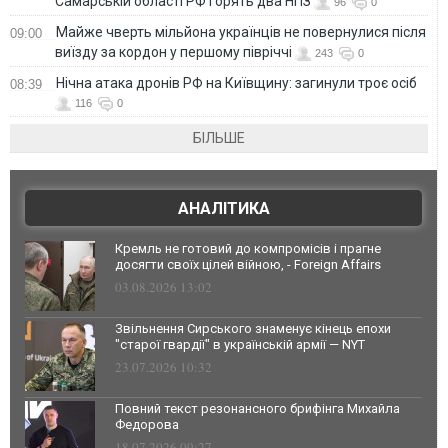
Самарській області РФ горять два НПЗ
96
0
Майже чверть мільйона українців не повернулися після
09:00
виїзду за кордон у першому півріччі
243
0
Нічна атака дронів РФ на Київщину: загинули троє осіб
08:39
116
0
БІЛЬШЕ
АНАЛІТИКА
Кремль не готовий до компромісів і прагне
досягти своїх цілей війною, - Foreign Affairs
03.08.2026 13:02
Звільнення Сирського знаменує кінець епохи
"старої гвардії" в українській армії — NYT
23.07.2026 10:32
Повний текст резонансного брифінга Михайла
Федорова
18.07.2026 09:27