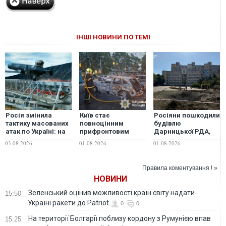
ІНШІ НОВИНИ ПО ТЕМІ
Росія змінила
Київ стає
Росіяни пошкодили
тактику масованих
повноцінним
будівлю
атак по Україні: на
прифронтовим
Дарницької РДА,
що тепер роблять
містом: військовий
кількість
03.08.2026
01.08.2026
01.08.2026
ставку окупанти
про неможливість
поранених у Києві
відбити балістичні
зросла до 33
атаки
Правила коментування ! »
НОВИНИ
Зеленський оцінив можливості країн світу надати
15:50
Україні ракети до Patriot
0
0
На території Болгарії поблизу кордону з Румунією впав
15:25