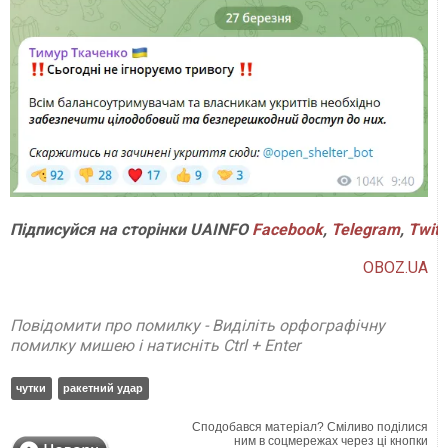
Підписуйся на сторінки UAINFO
Facebook
,
Telegram
,
Twitt
OBOZ.UA
Повідомити про помилку - Виділіть орфографічну
помилку мишею і натисніть Ctrl + Enter
чутки
ракетний удар
Сподобався матеріал? Сміливо поділися
ним в соцмережах через ці кнопки