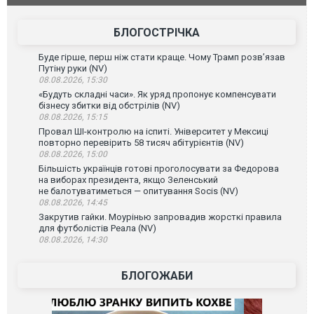
БЛОГОСТРІЧКА
Буде гірше, перш ніж стати краще. Чому Трамп розв’язав
Путіну руки (NV)
08.08.2026, 15:30
«Будуть складні часи». Як уряд пропонує компенсувати
бізнесу збитки від обстрілів (NV)
08.08.2026, 15:15
Провал ШІ-контролю на іспиті. Університет у Мексиці
повторно перевірить 58 тисяч абітурієнтів (NV)
08.08.2026, 15:00
Більшість українців готові проголосувати за Федорова
на виборах президента, якщо Зеленський
не балотуватиметься — опитування Socis (NV)
08.08.2026, 14:45
Закрутив гайки. Моурінью запровадив жорсткі правила
для футболістів Реала (NV)
08.08.2026, 14:30
БЛОГОЖАБИ