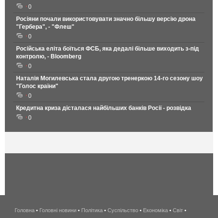
0
Росіяни почали використовувати значно більшу версію дрона
"Гербера", - "Флеш"
0
Російська еліта боїться ФСБ, яка дедалі більше виходить з-під
контролю, - Bloomberg
0
Наталія Могилевська стала другою тренеркою 14-го сезону шоу
"Голос країни"
0
Кредитна криза дісталася найбільших банків Росії - розвідка
0
Головна
•
Головні новини
•
Політика
•
Суспільство
•
Економіка
беспроводной
•
Світ
•