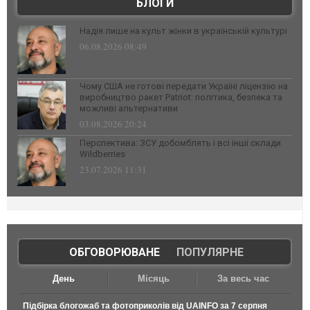
БЛОГИ
Надія лише на культ жінки в українській культурі
06.08.2026 08:49
Чому США не готові передати Україні ліцензію на
виробництво ракет Patriot: політика, безпека та
можливі альтернативи
03.08.2026 20:24
Перспектива: ЗСУ добомблять і всі інші склади
Wildberries
23.07.2026 11:31
ОБГОВОРЮВАНЕ
|
ПОПУЛЯРНЕ
День
Місяць
За весь час
Підбірка блогожаб та фотоприколів від UAINFO за 7 серпня