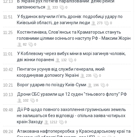
В Україні рух потягів паралізований: деякі рейси
12:13
запізнюються
333
0
У будинок влучили п'ять дронів: подробиці удару по
11:51
Київській області, де загинули люди
273
0
Костянтинівка, Слов'янськ та Краматорськ стануть
11:25
головними цілями осіннього наступу РФ - Максим Жорін
82
0
У Коблевому через вибух міни в морі загинув чоловік,
11:01
дві жінки поранені
132
0
Пентагон усунув від служби генерала, який
10:42
координував допомогу Україні
235
0
Ворог ударив по поїзду Київ-Суми
10:21
196
0
Дрони СБС уразили ще 12 суден "тіньового флоту" РФ
10:13
102
0
Дії РФ щодо повного захоплення грузинських земель
09:48
не залишаться без відповіді - спільна заява чотирьох
країн Заходу
1212
0
Атакована нафтопереробка: у Краснодарському краї та
09:24