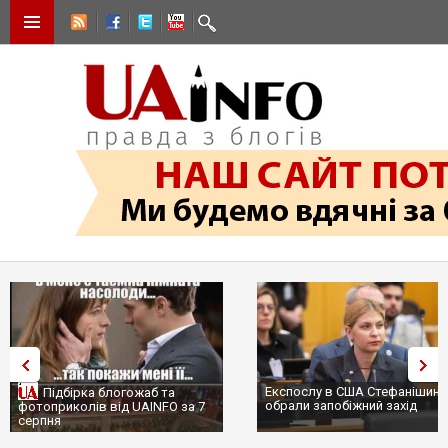
Експослу в США Стефанішині
Підбірка блогожаб та
обрали запобіжний захід
фотоприколів від UAINFO за 7
серпня