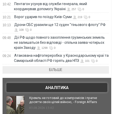
Пентагон усунув від служби генерала, який
10:42
координував допомогу Україні
257
0
Ворог ударив по поїзду Київ-Суми
10:21
219
0
Дрони СБС уразили ще 12 суден "тіньового флоту" РФ
10:13
108
0
Дії РФ щодо повного захоплення грузинських земель
09:48
не залишаться без відповіді - спільна заява чотирьох
країн Заходу
1298
0
Атакована нафтопереробка: у Краснодарському краї та
09:24
Самарській області РФ горять два НПЗ
101
0
БІЛЬШЕ
АНАЛІТИКА
Кремль не готовий до компромісів і прагне
досягти своїх цілей війною, - Foreign Affairs
03.08.2026 13:02