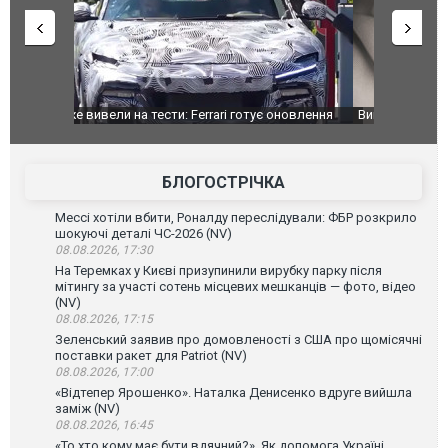
оновлення
Вийшов трейлер нової екранізації легендарного
Зеленський
фільму "Афера Томаса Крауна"
перемовин
БЛОГОСТРІЧКА
Мессі хотіли вбити, Роналду переслідували: ФБР розкрило
шокуючі деталі ЧС-2026 (NV)
08.08.2026, 17:30
На Теремках у Києві призупинили вирубку парку після
мітингу за участі сотень місцевих мешканців — фото, відео
(NV)
08.08.2026, 17:15
Зеленський заявив про домовленості з США про щомісячні
поставки ракет для Patriot (NV)
08.08.2026, 17:00
«Відтепер Ярошенко». Наталка Денисенко вдруге вийшла
заміж (NV)
08.08.2026, 16:45
«То хто кому має бути вдячний?». Як допомога Україні