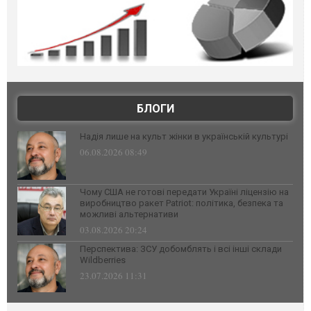
БЛОГИ
Надія лише на культ жінки в українській культурі
06.08.2026 08:49
Чому США не готові передати Україні ліцензію на
виробництво ракет Patriot: політика, безпека та
можливі альтернативи
03.08.2026 20:24
Перспектива: ЗСУ добомблять і всі інші склади
Wildberries
23.07.2026 11:31