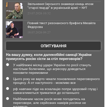
Звільнення Сирського знаменує кінець епохи
"старої гвардії" в українській армії — NYT
23.07.2026 10:32
Повний текст резонансного брифінга Михайла
Федорова
18.07.2026 09:27
ОПИТУВАННЯ
На вашу думку, коли далекобійні санкції України
примусять росію сісти за стіл переговорів?
У найближчі місяці удари України по росії стануть
настільки болючими, що агресору доведеться
поновити перемовини
Цього року не варто чекати поновлення переговорного
процесу. А от наступного - можливо все
рф навпаки піде на ескалацію попри здоровий глузд і
намагатиметься триматися до останнього
Найближчим часом росія може погодитись на
переговори, але серйозних намірів росіяни не
матимуть