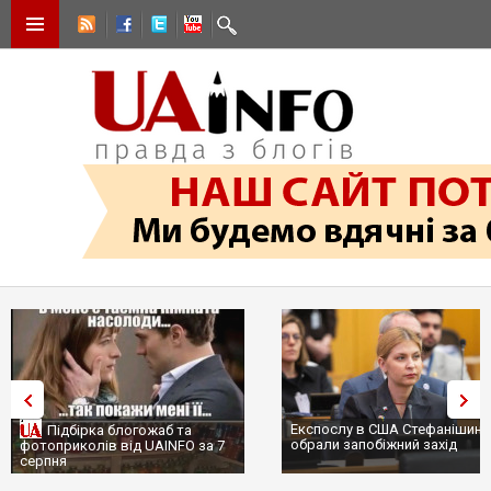
Експослу в США Стефанішині
Підбірка блогожаб та
обрали запобіжний захід
фотоприколів від UAINFO за 7
серпня