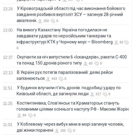
У Кіровоградській області під час виконання бойового
13:24
завдання розбився вертоліт ЗСУ — загинув 28-річний
авіатехнік
250
0
На вимогу Казахстану Україна погодилася не
13:00
завдавати ударів по неросійським танкерам та
інфраструктурі КТК у Чорному морі — Bloomberg
82
0
Окупанти за ніч випустили 6 «Іскандерів», ракети С-400
12:37
та понад 150 дронів різного типу
60
0
В Україні рух потягів паралізований: деякі рейси
12:13
запізнюються
443
0
У будинок влучили п'ять дронів: подробиці удару по
11:51
Київській області, де загинули люди
317
0
Костянтинівка, Слов'янськ та Краматорськ стануть
11:25
головними цілями осіннього наступу РФ - Максим Жорін
94
0
У Коблевому через вибух міни в морі загинув чоловік,
11:01
дві жінки поранені
150
0