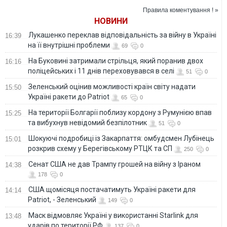
Німеччиною на €4
Правила коментування ! »
млрд, – Федоров
НОВИНИ
Лукашенко переклав відповідальність за війну в Україні
16:39
на її внутрішні проблеми
69
0
На Буковині затримали стрільця, який поранив двох
16:16
поліцейських і 11 днів переховувався в селі
51
0
Зеленський оцінив можливості країн світу надати
15:50
Україні ракети до Patriot
65
0
На території Болгарії поблизу кордону з Румунією впав
15:25
та вибухнув невідомий безпілотник
51
0
Шокуючі подробиці із Закарпаття: омбудсмен Лубінець
15:01
розкрив схему у Берегівському РТЦК та СП
250
0
Сенат США не дав Трампу грошей на війну з Іраном
14:38
178
0
США щомісяця постачатимуть Україні ракети для
14:14
Patriot, - Зеленський
149
0
Маск відмовляє Україні у використанні Starlink для
13:48
ударів по території РФ
137
0