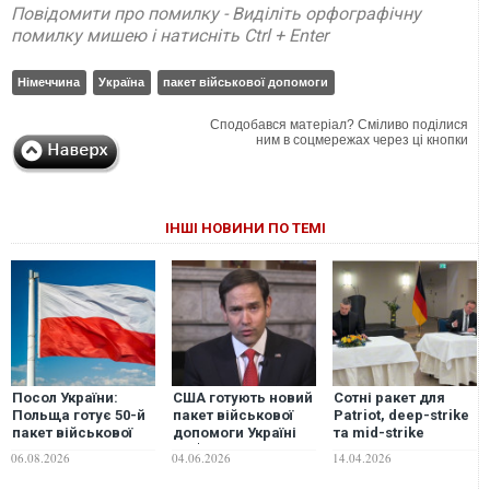
Повідомити про помилку - Виділіть орфографічну
помилку мишею і натисніть Ctrl + Enter
Німеччина
Україна
пакет військової допомоги
Сподобався матеріал? Сміливо поділися
ним в соцмережах через ці кнопки
ІНШІ НОВИНИ ПО ТЕМІ
Посол України:
США готують новий
Сотні ракет для
Польща готує 50-й
пакет військової
Patriot, deep-strike
пакет військової
допомоги Україні
та mid-strike
допомоги Україні
на $400 млн, - Рубіо
дрони: узгодили
06.08.2026
04.06.2026
14.04.2026
новий масштабний
пакет співпраці з