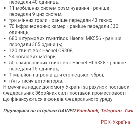
передали 40 одиниць;
11 мобільних систем розмінування - раніше
передали 9 цих систем;
три мінних трали - раніше передали 43 таких;
70 інфрачервоних камер - раніше передали 330
одиниць;
680 штурмових гвинтівок Haenel MK556 - раніше
передали 305 одиниць;
120 гвинтівок Haenel CR308;
24 човнових мотори;
50 снайперських гвинтівок Haenel HLR338 - раніше
передали 15 одиниць;
1 мільйон патронів для стрілецької зброї;
п'ять тисяч детонаторів.
Німеччина надає допомогу Україні за рахунок поставок
Федеральних Збройних сил і поставок промисловості,
що фінансуються з фондів Федерального уряду.
Підписуйся на сторінки UAINFO
Facebook
,
Telegram
,
Twitt
РБК-Україна