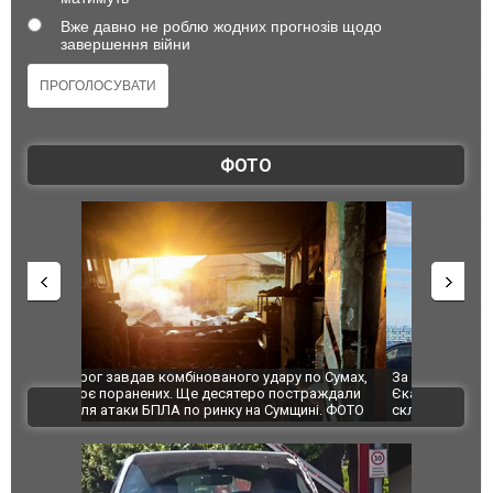
Вже давно не роблю жодних прогнозів щодо
завершення війни
ФОТО
по Сумах,
За 2000 кілометрів від кордону з Україною: в
"Мої іграш
траждали
Єкатеринбурзі після атаки дронів загорівся
суперкарів
ВІДЕО
ині. ФОТО
склад Wildberries. ФОТО. ВІДЕО