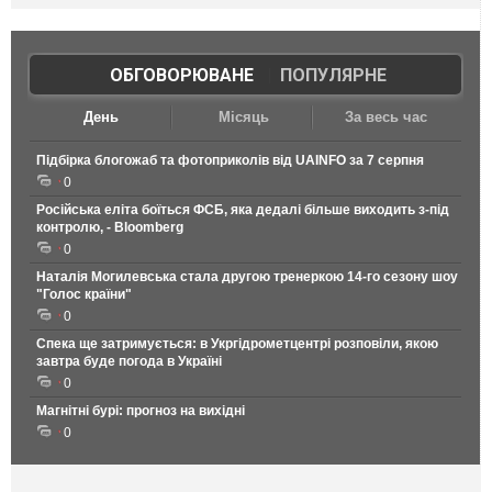
ОБГОВОРЮВАНЕ
|
ПОПУЛЯРНЕ
День
Місяць
За весь час
Підбірка блогожаб та фотоприколів від UAINFO за 7 серпня
0
Російська еліта боїться ФСБ, яка дедалі більше виходить з-під
контролю, - Bloomberg
0
Наталія Могилевська стала другою тренеркою 14-го сезону шоу
"Голос країни"
0
Спека ще затримується: в Укргідрометцентрі розповіли, якою
завтра буде погода в Україні
0
Магнітні бурі: прогноз на вихідні
0