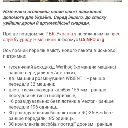
Німеччина оголосила новий пакет військової
допомоги для України. Серед іншого, до списку
увійшли дрони й артилерійські снаряди.
Про це повідомляє
РБК-Україна
з посиланням на
прес-
службу уряду Німеччини
, інформує
UAINFO.org
.
Ось повний перелік вмісту нового пакета військової
підтримки:
гусеничний всюдихід Warthog (командна машина) -
раніше передали дев'ять таких;
дві машини розмінування WISENT 1 - раніше
передали 32 машини;
шість тисяч снарядів калібру 155 мм - раніше
передали 68 тисяч боєприпасів;
16 розвідувальних безпілотників Vector - раніше
передали 196 одиниць;
30 розвідувальних безпілотників RQ-35 Heidrun -
раніше передали 185 одиниць;
30 комплектів засобів протидії дронам - раніше