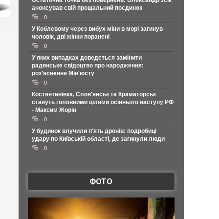
Остаточна точка без повернень: Олександр Усік
анонсував свій прощальний поєдинок
0
У Коблевому через вибух міни в морі загинув
чоловік, дві жінки поранені
0
У яких випадках доведеться замінити
радянське свідоцтво про народження:
роз'яснення Мін'юсту
0
Костянтинівка, Слов'янськ та Краматорськ
стануть головними цілями осіннього наступу РФ
- Максим Жорін
0
У будинок влучили п'ять дронів: подробиці
удару по Київській області, де загинули люди
0
ФОТО