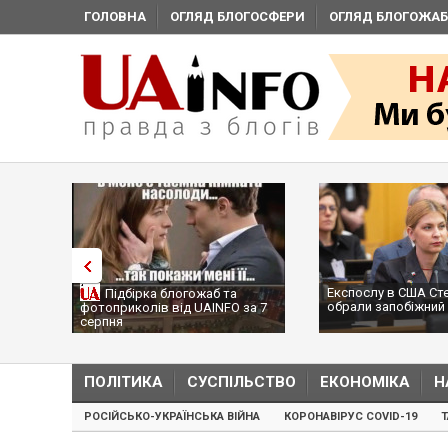
ГОЛОВНА
ОГЛЯД БЛОГОСФЕРИ
ОГЛЯД БЛОГОЖАБ
Експослу в США Ст
Підбірка блогожаб та
обрали запобіжний 
фотоприколів від UAINFO за 7
серпня
ПОЛІТИКА
СУСПІЛЬСТВО
ЕКОНОМІКА
Н
РОСІЙСЬКО-УКРАЇНСЬКА ВІЙНА
КОРОНАВІРУС COVID-19