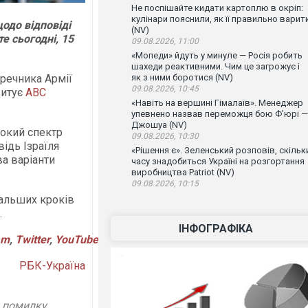
Не поспішайте кидати картоплю в окріп:
кулінари пояснили, як її правильно варит
щодо відповіді
(NV)
е сьогодні, 15
09.08.2026, 11:00
«Мопеди» йдуть у минуле — Росія робить
шахеди реактивними. Чим це загрожує і
речника Армії
як з ними боротися (NV)
09.08.2026, 10:45
цитує
ABC
«Навіть на вершині Гімалаїв». Менеджер
упевнено назвав переможця бою Ф’юрі —
Джошуа (NV)
рокий спектр
09.08.2026, 10:30
відь Ізраїля
«Рішення є». Зеленський розповів, скільк
а варіанти
часу знадобиться Україні на розгортання
виробництва Patriot (NV)
09.08.2026, 10:15
дальших кроків
.
ІНФОГРАФІКА
am
,
Twitter
,
YouTube
РБК-Україна
у помилку