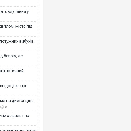
: є влучання у
вітлом: місто під
 потужних вибухів
ад базою, де
фантастичний
 свідоцтво про
кіл на дистанціне
0
жий асфальт на
їна може знищувати