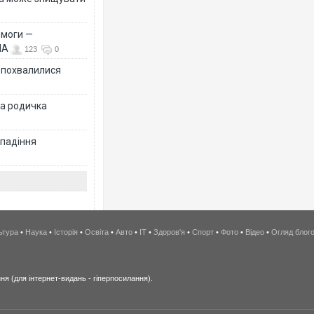
емоги —
ША
123
0
Ф похвалилися
на родичка
 падіння
ьтура
•
Наука
•
Історія
•
Освіта
•
Авто
•
IT
•
Здоров'я
•
Спорт
•
Фото
•
Відео
•
Огляд блог
я (для інтернет-видань - гіперпосилання).