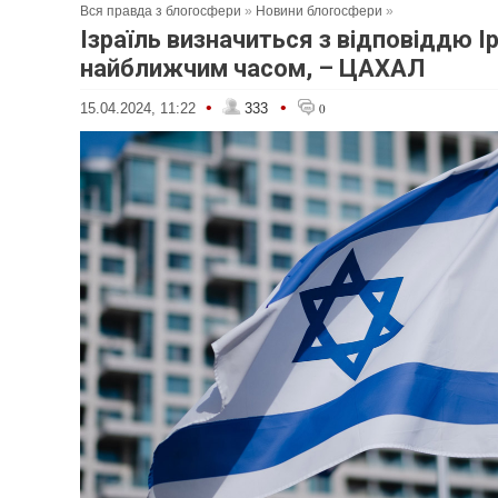
Вся правда з блогосфери
»
Новини блогосфери
»
Ізраїль визначиться з відповіддю І
найближчим часом, – ЦАХАЛ
•
•
15.04.2024, 11:22
333
0