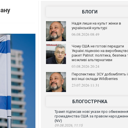
рану
БЛОГИ
Надія лише на культ жінки в
українській культурі
06.08.2026 08:49
Чому США не готові передати
Україні ліцензію на виробництв
ракет Patriot: політика, безпека 
можливі альтернативи
03.08.2026 20:24
Перспектива: ЗСУ добомблять і
всі інші склади Wildberries
23.07.2026 11:31
БЛОГОСТРІЧКА
Трамп підписав нові укази про обмеженн
громадянства США за правом народжен
(NV)
09.08.2026, 11:15