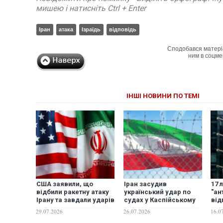
мишею і натисніть Ctrl + Enter
Іран
атака
Ізраїдь
відповідь
Сподобався матері
ним в соцме
ІНШІ НОВИНИ ПО ТЕМІ
США заявили, що
Іран засудив
17 
відбили ракетну атаку
український удар по
"ан
Ірану та завдали ударів
судах у Каспійському
від
у відповідь
морі і пригрозив "діями
пов
29.07.2026
26.07.2026
16.0
у відповідь"
Укр