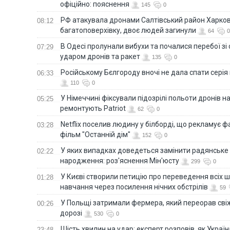
офіційно: пояснення
145
0
РФ атакувала дронами Салтівський район Харкова
08:12
багатоповерхівку, двоє людей загинули
64
0
В Одесі пролунали вибухи та почалися перебої зі с
07:29
ударом дронів та ракет
135
0
Російському Бєлгороду вночі не дала спати серія
06:33
110
0
У Німеччині фіксували підозрілі польоти дронів н
05:25
ремонтують Patriot
62
0
Netflix поселив людину у білборді, що рекламує 
03:28
фільм "Останній дім"
152
0
У яких випадках доведеться замінити радянське
02:22
народження: роз'яснення Мін'юсту
299
0
У Києві створили петицію про переведення всіх ш
01:28
навчання через посилення нічних обстрілів
59
У Польщі затримали фермера, який переорав сві
00:26
дорозі
530
0
Шість хвилин на удар: експерт розповів, як Укра
23:48