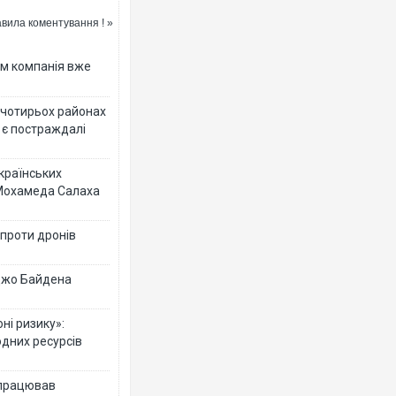
вила коментування ! »
ям компанія вже
Ворог завдав комбінованого уд
у чотирьох районах
двоє поранених. Ще десятеро 
 є постраждалі
після атаки БПЛА по ринку на С
українських
 Мохамеда Салаха
 проти дронів
 Джо Байдена
ні ризику»:
Приїхав за паспортом та кварт
одних ресурсів
до українських військових пот
зіркового футболіста Мохамед
 працював