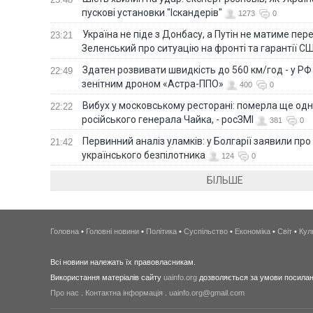
пускові установки "Іскандерів"
1273
0
Україна не піде з Донбасу, а Путін не матиме пер
23:21
Зеленський про ситуацію на фронті та гарантії С
Здатен розвивати швидкість до 560 км/год - у Р
22:49
зенітним дроном «Астра-ППО»
400
0
Вибух у московському ресторані: померла ще од
22:22
російського генерала Чайка, - росЗМІ
381
0
Первинний аналіз уламків: у Болгарії заявили про
21:42
українського безпілотника
124
0
БІЛЬШЕ
Головна
•
Головні новини
•
Політика
•
Суспільство
•
Економіка
•
Світ
•
Кул
Всі новини належать їх правовласникам.
Використання матеріалів сайту
uainfo.org
дозволяється за умови посиланн
Про нас
.
Контактна інформація
.
uainfo.org@gmail.com