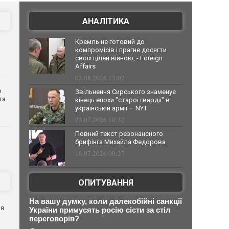
АНАЛІТИКА
Кремль не готовий до
компромісів і прагне досягти
своїх цілей війною, - Foreign
Affairs
03.08.2026 13:02
о
Звільнення Сирського знаменує
та
кінець епохи "старої гвардії" в
українській армії — NYT
23.07.2026 10:32
Повний текст резонансного
брифінга Михайла Федорова
18.07.2026 09:27
ОПИТУВАННЯ
я
На вашу думку, коли далекобійні санкції
ня
України примусять росію сісти за стіл
переговорів?