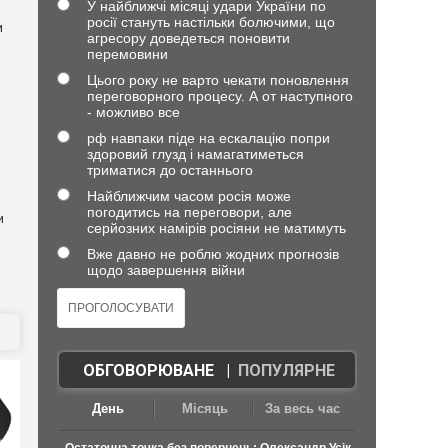
У найближчі місяці удари України по
росії стануть настільки болючими, що
и
агресору доведеться поновити
перемовини
Цього року не варто чекати поновлення
переговорного процесу. А от наступного
- можливо все
рф навпаки піде на ескалацію попри
здоровий глузд і намагатиметься
триматися до останнього
Найближчим часом росія може
погодитись на переговори, але
и
серйозних намірів росіяни не матимуть
Вже давно не роблю жодних прогнозів
щодо завершення війни
ОБГОВОРЮВАНЕ
|
ПОПУЛЯРНЕ
День
Місяць
За весь час