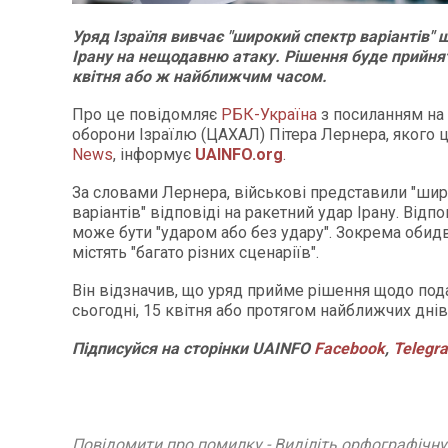
Уряд Ізраїля вивчає "широкий спектр варіантів" 
Ірану на нещодавню атаку. Рішення буде прийнят
квітня або ж найближчим часом.
Про це повідомляє
РБК-Україна
з посиланням на 
оборони Ізраїлю (ЦАХАЛ) Пітера Лернера, якого 
News
, інформує
UAINFO.org
.
За словами Лернера, військові представили "ши
варіантів" відповіді на ракетний удар Ірану. Відпо
може бути "ударом або без удару". Зокрема обидв
містять "багато різних сценаріїв".
Він відзначив, що уряд прийме рішення щодо по
сьогодні, 15 квітня або протягом найближчих днів
Підписуйся на сторінки UAINFO
Facebook
,
Telegr
Повідомити про помилку - Виділіть орфографічн