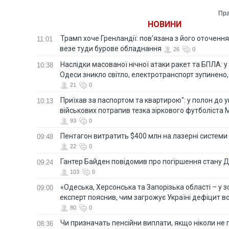
Пра
НОВИНИ
Трамп хоче Гренландії: пов'язана з його оточенн
11:01
везе туди бурове обладнання
26
0
Наслідки масованої нічної атаки ракет та БПЛА: 
10:38
Одеси зникло світло, електротранспорт зупинено,
21
0
Приїхав за паспортом та квартирою": у полон до 
10:13
військових потрапив тезка зіркового футболіста
93
0
Пентагон витратить $400 млн на лазерні системи
09:48
22
0
Гантер Байден повідомив про погіршення стану
09:24
103
0
«Одеська, Херсонська та Запорізька області – у зо
09:00
експерт пояснив, чим загрожує Україні дефіцит в
80
0
Чи призначать пенсійни виплати, якщо ніколи не
08:36