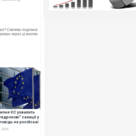
ал? Сміливо поділися
режах через ці кнопки
липня ЄС ухвалить
тидронові" санкції у
повідь на російські
ітряні атаки на
7.2026
аїну