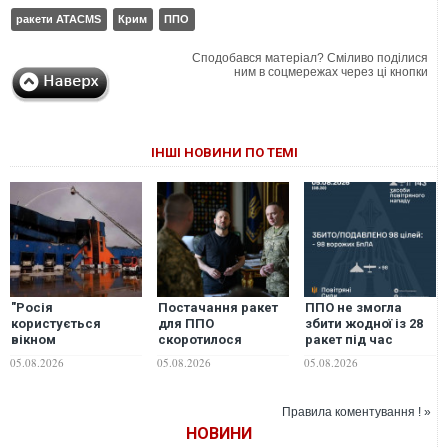
ракети ATACMS
Крим
ППО
Сподобався матеріал? Сміливо поділися
ним в соцмережах через ці кнопки
ІНШІ НОВИНИ ПО ТЕМІ
"Росія
Постачання ракет
ППО не змогла
користується
для ППО
збити жодної із 28
вікном
скоротилося
ракет під час
можливостей", -
втричі. Ракети в
ворожого обстрілу
05.08.2026
05.08.2026
05.08.2026
Майкл Кларк
партнерів є, -
заявив про
Зеленський
критичний дефіцит
Правила коментування ! »
протибалістичних
НОВИНИ
ракет в Україні