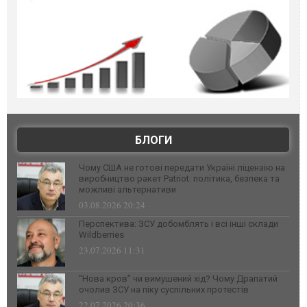
БЛОГИ
Чому США не готові передати Україні ліцензію на
виробництво ракет Patriot: політика, безпека та
можливі альтернативи
03.08.2026 20:24
Перспектива: ЗСУ добомблять і всі інші склади
Wildberries
23.07.2026 11:31
“Нова кров” чи вимушений хід? Чому Драпатий
очолив ЗСУ на піку суспільних протестів
22.07.2026 20:36