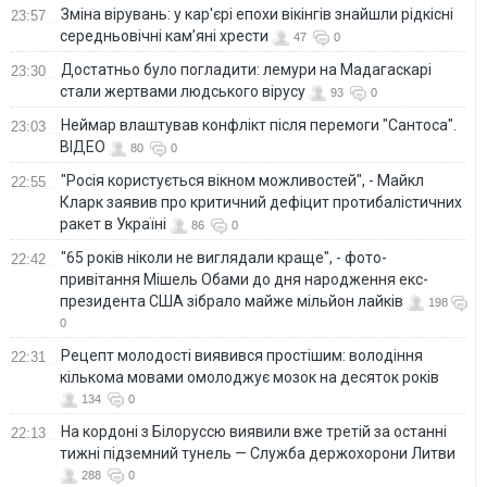
Зміна вірувань: у кар'єрі епохи вікінгів знайшли рідкісні
23:57
середньовічні кам’яні хрести
47
0
Достатньо було погладити: лемури на Мадагаскарі
23:30
стали жертвами людського вірусу
93
0
Неймар влаштував конфлікт після перемоги "Сантоса".
23:03
ВІДЕО
80
0
"Росія користується вікном можливостей", - Майкл
22:55
Кларк заявив про критичний дефіцит протибалістичних
ракет в Україні
86
0
"65 років ніколи не виглядали краще", - фото-
22:42
привітання Мішель Обами до дня народження екс-
президента США зібрало майже мільйон лайків
198
0
Рецепт молодості виявився простішим: володіння
22:31
кількома мовами омолоджує мозок на десяток років
134
0
На кордоні з Білоруссю виявили вже третій за останні
22:13
тижні підземний тунель — Служба держохорони Литви
288
0