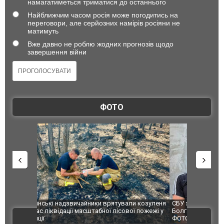
намагатиметься триматися до останнього
Найближчим часом росія може погодитись на
переговори, але серйозних намірів росіяни не
матимуть
Вже давно не роблю жодних прогнозів щодо
завершення війни
ФОТО
и козуленя
СБУ за сприяння Нацполіції та правоохоронців
Росіяни ат
ї пожежі у
Болгарії затримала міжнародного наркобарона.
одна людин
ВІДЕО
ФОТО