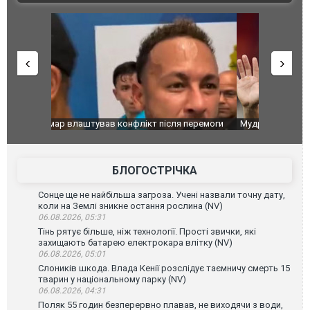
перемоги
Мудрик провів перший матч за "Челсі" після
Українські
допінгової дискваліфікації. ВІДЕО
під час лік
Франції
БЛОГОСТРІЧКА
Сонце ще не найбільша загроза. Учені назвали точну дату,
коли на Землі зникне остання рослина (NV)
06.08.2026, 05:31
Тінь рятує більше, ніж технології. Прості звички, які
захищають батарею електрокара влітку (NV)
06.08.2026, 05:01
Слоників шкода. Влада Кенії розслідує таємничу смерть 15
тварин у національному парку (NV)
06.08.2026, 04:31
Поляк 55 годин безперервно плавав, не виходячи з води,