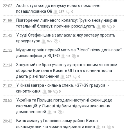
Audi готується до випуску нового покоління
22:02
позашляховика Q8
157
0
Повторення липневого колапсу: Грузію знову накрив
21:55
тотальний блекаут, причини розслідують
85
0
У суді Стефанішина заплакала: яку заставу просить
21:43
прокуратура
972
0
Мудрик провів перший матч за "Челсі" після допінгової
21:32
дискваліфікації. ВІДЕО
93
0
Залужний не брав участі у зустрічі з новим міністром
21:14
оборони Британії в Києві: в ОП та в оточенні посла
дають різні пояснення
227
0
У Києві завтра - сильна спека, +37+39 градусів. -
21:02
синоптикиня
59
0
Україна та Польща погодили наступні кроки щодо
20:53
ексгумацій: у Львові підбили підсумки виконання
домовленостей
91
0
Витік аміаку у Голосіївському районі Києва
20:42
локалізували: чи можна відкривати вікна
74
0