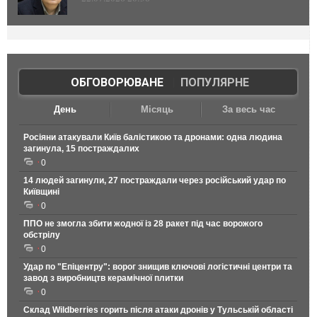
ОБГОВОРЮВАНЕ
|
ПОПУЛЯРНЕ
День
Місяць
За весь час
Росіяни атакували Київ балістикою та дронами: одна людина
загинула, 15 постраждалих
0
14 людей загинули, 27 постраждали через російський удар по
Київщині
0
ППО не змогла збити жодної із 28 ракет під час ворожого
обстрілу
0
Удар по "Епіцентру": ворог знищив ключові логістичні центри та
завод з виробництв керамічної плитки
0
Склад Wildberries горить після атаки дронів у Тульській області