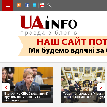
Експослу в США Стефанішиній
Трамп не передасть Україні
вручили нову підозру та
сотні ракет до Patriot, бо у С
обирають...
...