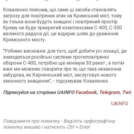
Коваленко пояснив, що саме ці засоби становлять
загрозу для повітряних атак на Кримський міст, тому
як тільки вони будуть знищені і повітряний простір
Криму не буде прикритий комплексами С-400, С-300
великого радіуса дії, це відкриє шлях до ураження
Кримського мосту.
"Робимо висновки: для того, щоб добити усі локації, де
знаходяться російські системи протиповітряної
оборони С-400, потрібно ще мінімум 30 ракет , а потім
вже ми можемо говорити про те, що така незаконна
забудова, як Керченський міст, заслуговує нового
законного знищення", - підсумував Коваленко.
Підписуйся на сторінки UAINFO
Facebook
,
Telegram
,
Twitt
UAINFO
Повідомити про помилку - Виділіть орфографічну
помилку мишею і натисніть Ctrl + Enter