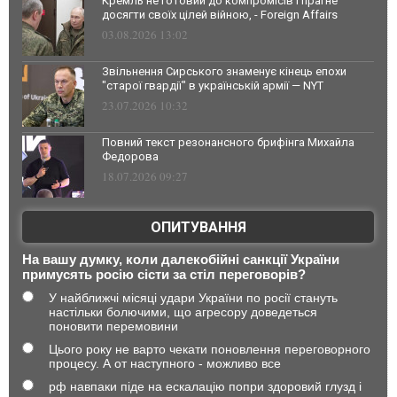
Кремль не готовий до компромісів і прагне
досягти своїх цілей війною, - Foreign Affairs
03.08.2026 13:02
Звільнення Сирського знаменує кінець епохи
"старої гвардії" в українській армії — NYT
23.07.2026 10:32
Повний текст резонансного брифінга Михайла
Федорова
18.07.2026 09:27
ОПИТУВАННЯ
На вашу думку, коли далекобійні санкції України
примусять росію сісти за стіл переговорів?
У найближчі місяці удари України по росії стануть
настільки болючими, що агресору доведеться
поновити перемовини
Цього року не варто чекати поновлення переговорного
процесу. А от наступного - можливо все
рф навпаки піде на ескалацію попри здоровий глузд і