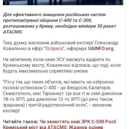
Для ефективного знищення російських систем
протиповітряної оборони С-400 та С-300,
розташованих у Криму, необхідно мінімум 30 ракет
ATACMS.
Таку думку висловив військовий експерт Олександр
Коваленко в ефірі
"Еспресо"
, інформує
UAINFO.org
.
На запитання, коли саме ЗСУ зможуть вдарити по
Кримському мосту, Коваленко відповів, що тоді, коли
будуть максимально сприятливі умови.
"Річ у тім, що таких об'єктів, які мають на озброєнні
пускові установки С-400 - це Феодосія, Євпаторія,
Севастополь, мис Тарханкут. Це все ті ж самі дивізіони
18-го ЗРП, два дивізіони 12-го ЗРП (до речі, також
зрадники) і третій радіотехнічний полк", - зазначив
експерт.
Читайте також:
Чи захистять нові ЗРК С-500 Росії
Кримський міст від ATACMS: Жданов оцінив