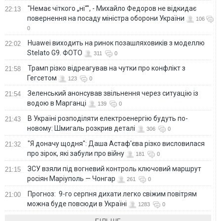
"Немає чіткого „ні“", - Михайло Федоров не відкидає
22:13
повернення на посаду міністра оборони України
106
0
Huawei виходить на ринок позашляховиків з моделлю
22:02
Stelato G9. ФОТО
311
0
Трамп різко відреагував на чутки про конфлікт з
21:58
Гегсетом
123
0
Зеленський анонсував звільнення через ситуацію із
21:54
водою в Марганці
139
0
В Україні розподіляти електроенергію будуть по-
21:43
новому: Шмигаль розкрив деталі
306
0
"Я доначу щодня": Даша Астаф'єва різко висловилася
21:32
про зірок, які забули про війну
181
0
ЗСУ взяли під вогневий контроль ключовий маршрут
21:15
росіян Маріуполь — Чонгар
261
0
Прогноз: 9-го серпня дихати легко свіжим повітрям
21:00
можна буде повсюди в Україні
1283
0