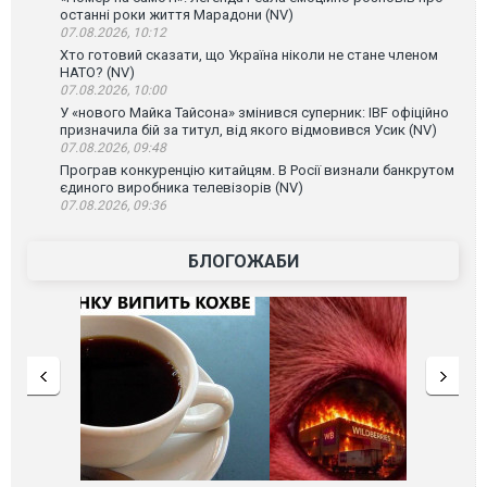
останні роки життя Марадони (NV)
07.08.2026, 10:12
Хто готовий сказати, що Україна ніколи не стане членом
НАТО? (NV)
07.08.2026, 10:00
У «нового Майка Тайсона» змінився суперник: IBF офіційно
призначила бій за титул, від якого відмовився Усик (NV)
07.08.2026, 09:48
Програв конкуренцію китайцям. В Росії визнали банкрутом
єдиного виробника телевізорів (NV)
07.08.2026, 09:36
БЛОГОЖАБИ