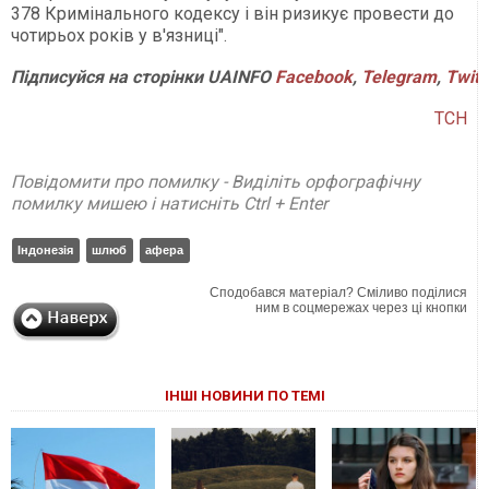
378 Кримінального кодексу і він ризикує провести до
чотирьох років у в'язниці".
Підписуйся на сторінки UAINFO
Facebook
,
Telegram
,
Twitt
ТСН
Повідомити про помилку - Виділіть орфографічну
помилку мишею і натисніть Ctrl + Enter
Індонезія
шлюб
афера
Сподобався матеріал? Сміливо поділися
ним в соцмережах через ці кнопки
ІНШІ НОВИНИ ПО ТЕМІ