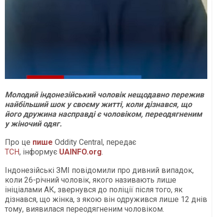
Молодий індонезійський чоловік нещодавно пережив
найбільший шок у своєму житті, коли дізнався, що
його дружина насправді є чоловіком, переодягненим
у жіночий одяг.
Про це
пише
Oddity Central, передає
ТСН
, інформує
UAINFO.org
.
Індонезійські ЗМІ повідомили про дивний випадок,
коли 26-річний чоловік, якого називають лише
ініціалами АК, звернувся до поліції після того, як
дізнався, що жінка, з якою він одружився лише 12 днів
тому, виявилася переодягненим чоловіком.