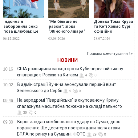
Індонезія
"Ми більше не
Донька Тома Круза
заборонила секс
разом": зірка
та Кеті Холмс Сурі
поза шлюбом: це
"Жіночого лікаря"
офіційно
стосується й
оголосила про
відмовилась від
06.12.2022
03.08.2026
28.07.2026
іноземців
розлучення
прізвища батька
Правила коментування ! »
НОВИНИ
США розширили санкції проти Куби через військову
10:16
співпрацю з Росією та Китаєм
4
0
В адміністрації Вучича анонсували перший візит
10:02
Зеленського до Сербії
9
0
На аеродромі "Гвардійське" в окупованому Криму
09:46
спалахнула масштабна пожежа на складі пального
30
0
Ворог завдав комбінованого удару по Сумах, двоє
09:30
поранених. Ще десятеро постраждали після атаки
БПЛА по ринку на Сумщині. ФОТО
29
0