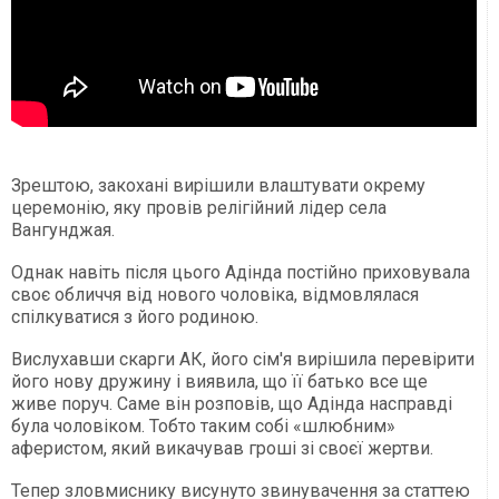
Зрештою, закохані вирішили влаштувати окрему
церемонію, яку провів релігійний лідер села
Вангунджая.
Однак навіть після цього Адінда постійно приховувала
своє обличчя від нового чоловіка, відмовлялася
спілкуватися з його родиною.
Вислухавши скарги АК, його сім'я вирішила перевірити
його нову дружину і виявила, що її батько все ще
живе поруч. Саме він розповів, що Адінда насправді
була чоловіком. Тобто таким собі «шлюбним»
аферистом, який викачував гроші зі своєї жертви.
Тепер зловмиснику висунуто звинувачення за статтею