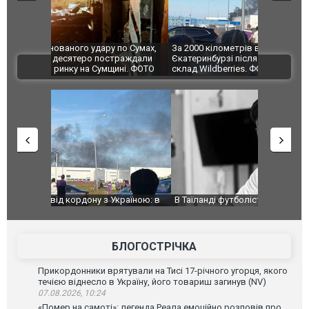
по Сумах,
За 2000 кілометрів від кордону з Україною: в
"Мої іграш
траждали
Єкатеринбурзі після атаки дронів загорівся
суперкарів
ВІДЕО
ині. ФОТО
склад Wildberries. ФОТО. ВІДЕО
країною: в
В Таїланді футболіст загинув від удару
Топпосадов
агорівся
блискавки під час матчу: ще 12 людей
підозру
постраждали. ВІДЕО
БЛОГОСТРІЧКА
Прикордонники врятували на Тисі 17-річного угорця, якого
течією віднесло в Україну, його товариш загинув (NV)
07.08.2026, 10:24
«Помер на самоті»: легенда Реала емоційно розповів про