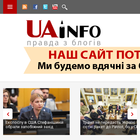
Експослу в США Стефанішиній
Трамп не передасть Україні
обрали запобіжний захід
сотні ракет до Patriot, бо у С
...