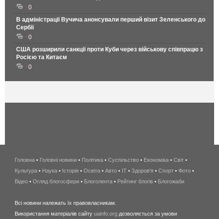
0
В адміністрації Вучича анонсували перший візит Зеленського до
Сербії
0
США розширили санкції проти Куби через військову співпрацю з
Росією та Китаєм
0
Головна
•
Головні новини
•
Політика
•
Суспільство
•
Економіка
беспроводной
•
Світ
•
Культура
•
Наука
•
Історія
•
Освіта
•
Авто
•
IT
•
Здоров'я
интернет
•
Спорт
•
Фото
•
Відео
•
Огляд блогосфери
•
Блоголента
•
Рейтинг блогів
киев
•
Блогожаби
и
Всі новини належать їх правовласникам.
область
Використання матеріалів сайту
uainfo.org
дозволяється за умови
wimax