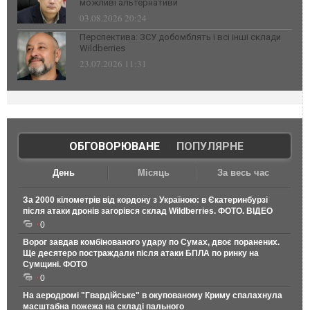
можливі альтернативи
03.08.2026 20:24
Перспектива: ЗСУ добомблять і всі інші склади
Wildberries
23.07.2026 11:31
ОБГОВОРЮВАНЕ
|
ПОПУЛЯРНЕ
День
Місяць
За весь час
За 2000 кілометрів від кордону з Україною: в Єкатеринбурзі
після атаки дронів загорівся склад Wildberries. ФОТО. ВІДЕО
0
Ворог завдав комбінованого удару по Сумах, двоє поранених.
Ще десятеро постраждали після атаки БПЛА по ринку на
Сумщині. ФОТО
0
На аеродромі "Гвардійське" в окупованому Криму спалахнула
масштабна пожежа на складі пального