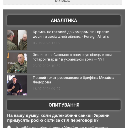
БІЛЬШЕ
АНАЛІТИКА
Кремль не готовий до компромісів і прагне
досягти своїх цілей війною, - Foreign Affairs
03.08.2026 13:02
Звільнення Сирського знаменує кінець епохи
"старої гвардії" в українській армії — NYT
23.07.2026 10:32
Повний текст резонансного брифінга Михайла
Федорова
18.07.2026 09:27
ОПИТУВАННЯ
На вашу думку, коли далекобійні санкції України
примусять росію сісти за стіл переговорів?
У найближчі місяці удари України по росії стануть