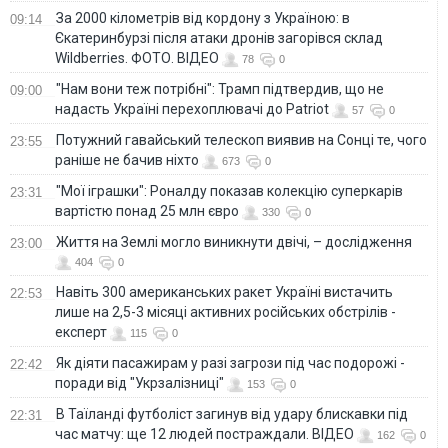
За 2000 кілометрів від кордону з Україною: в
09:14
Єкатеринбурзі після атаки дронів загорівся склад
Wildberries. ФОТО. ВІДЕО
78
0
"Нам вони теж потрібні": Трамп підтвердив, що не
09:00
надасть Україні перехоплювачі до Patriot
57
0
Потужний гавайський телескоп виявив на Сонці те, чого
23:55
раніше не бачив ніхто
673
0
"Мої іграшки": Роналду показав колекцію суперкарів
23:31
вартістю понад 25 млн євро
330
0
Життя на Землі могло виникнути двічі, – дослідження
23:00
404
0
Навіть 300 американських ракет Україні вистачить
22:53
лише на 2,5-3 місяці активних російських обстрілів -
експерт
115
0
Як діяти пасажирам у разі загрози під час подорожі -
22:42
поради від "Укрзалізниці"
153
0
В Таїланді футболіст загинув від удару блискавки під
22:31
час матчу: ще 12 людей постраждали. ВІДЕО
162
0